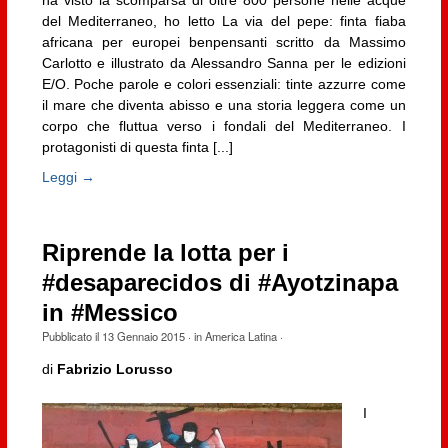
ha visto la scomparsa di oltre 800 persone nelle acque
del Mediterraneo, ho letto La via del pepe: finta fiaba
africana per europei benpensanti scritto da Massimo
Carlotto e illustrato da Alessandro Sanna per le edizioni
E/O. Poche parole e colori essenziali: tinte azzurre come
il mare che diventa abisso e una storia leggera come un
corpo che fluttua verso i fondali del Mediterraneo. I
protagonisti di questa finta [...]
Leggi →
Riprende la lotta per i
#desaparecidos di #Ayotzinapa
in #Messico
Pubblicato il
13 Gennaio 2015
· in
America Latina
·
di
Fabrizio Lorusso
I