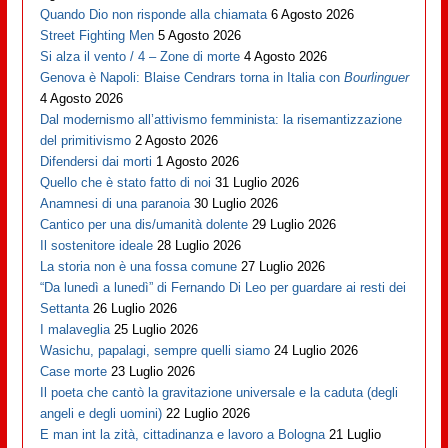
Quando Dio non risponde alla chiamata
6 Agosto 2026
Street Fighting Men
5 Agosto 2026
Si alza il vento / 4 – Zone di morte
4 Agosto 2026
Genova è Napoli: Blaise Cendrars torna in Italia con
Bourlinguer
4 Agosto 2026
Dal modernismo all’attivismo femminista: la risemantizzazione
del primitivismo
2 Agosto 2026
Difendersi dai morti
1 Agosto 2026
Quello che è stato fatto di noi
31 Luglio 2026
Anamnesi di una paranoia
30 Luglio 2026
Cantico per una dis/umanità dolente
29 Luglio 2026
Il sostenitore ideale
28 Luglio 2026
La storia non è una fossa comune
27 Luglio 2026
“Da lunedì a lunedì” di Fernando Di Leo per guardare ai resti dei
Settanta
26 Luglio 2026
I malaveglia
25 Luglio 2026
Wasichu, papalagi, sempre quelli siamo
24 Luglio 2026
Case morte
23 Luglio 2026
Il poeta che cantò la gravitazione universale e la caduta (degli
angeli e degli uomini)
22 Luglio 2026
E man int la zità, cittadinanza e lavoro a Bologna
21 Luglio