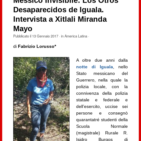
Messico Invisibile: Los Otros
Desaparecidos de Iguala.
Intervista a Xitlali Miranda
Mayo
Pubblicato il
13 Gennaio 2017
· in
America Latina
·
di
Fabrizio Lorusso*
A oltre due anni dalla
notte di Iguala
, nello
Stato messicano del
Guerrero, nella quale la
polizia locale, con la
connivenza della polizia
statale e federale e
dell’esercito, uccise sei
persone e consegnò
quarantatré studenti della
Scuola Normale
(magistrale) Rurale R.
Isidro Burgos di