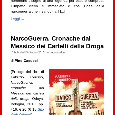
nemmeno bisogno di una legenda per essere compresi.
L’impatto visivo è immediato e così l’idea della
narcoguerra che insanguina il [...]
Leggi →
NarcoGuerra. Cronache dal
Messico dei Cartelli della Droga
Pubblicato il
3 Giugno 2015
· in
Segnalazioni
·
di
Pino Cacucci
[Prologo del libro di
Fabrizio Lorusso,
NarcoGuerra.
cronache del
Messico dei cartelli
della droga,
Odoya,
Bologna, 2015, pp.
416, € 20 (€ 15
Sito
Web Odoya
)]