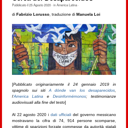
Pubblicato il
25 Agosto 2020
· in
America Latina
·
di
Fabrizio Lorusso
, traduzione di
Manuela Loi
[
Pubblicato originariamente il 24 gennaio 2019 in
spagnolo sui siti
A dónde van los desaparecidos
,
l
‘America Latina
e
Desinformémonos
; testimonianze
audiovisuali alla fine del testo
]
Al 22 agosto 2020 i
dati ufficiali
del governo messicano
mostravano la cifra di 74, 914 persone scomparse,
vittime di sparizioni forzate commesse da autorità statali