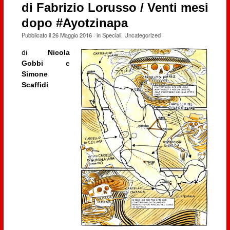
di Fabrizio Lorusso / Venti mesi
dopo #Ayotzinapa
Pubblicato il
26 Maggio 2016
· in
Speciali
,
Uncategorized
·
di
Nicola
Gobbi
e
Simone
Scaffidi