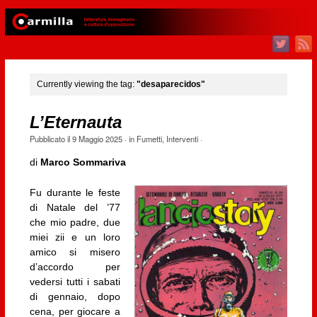
Currently viewing the tag:
"desaparecidos"
L’Eternauta
Pubblicato il
9 Maggio 2025
· in
Fumetti
,
Interventi
·
di
Marco Sommariva
Fu durante le feste
di Natale del ’77
che mio padre, due
miei zii e un loro
amico si misero
d’accordo per
vedersi tutti i sabati
di gennaio, dopo
cena, per giocare a