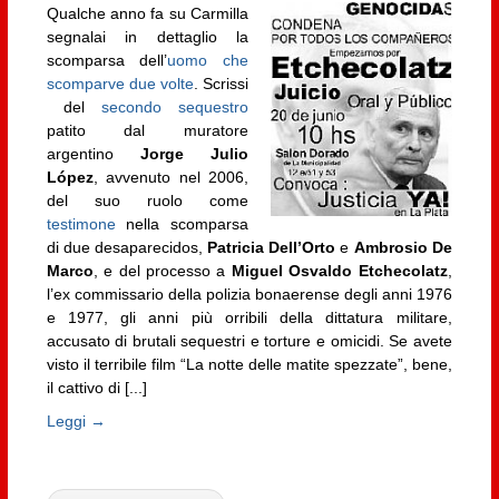
Qualche anno fa su Carmilla
segnalai in dettaglio la
scomparsa dell’
uomo che
scomparve due volte
. Scrissi
del
secondo sequestro
patito dal muratore
argentino
Jorge Julio
López
, avvenuto nel 2006,
del suo ruolo come
testimone
nella scomparsa
di due desaparecidos,
Patricia Dell’Orto
e
Ambrosio De
Marco
, e del processo a
Miguel Osvaldo Etchecolatz
,
l’ex commissario della polizia bonaerense degli anni 1976
e 1977, gli anni più orribili della dittatura militare,
accusato di brutali sequestri e torture e omicidi. Se avete
visto il terribile film “La notte delle matite spezzate”, bene,
il cattivo di [...]
Leggi →