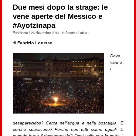
Due mesi dopo la strage: le
vene aperte del Messico e
#Ayotzinapa
Pubblicato il
26 Novembre 2014
· in
America Latina
·
di
Fabrizio Lorusso
Dove
vanno
i
desaparecidos?
Cerca nell’acqua e nella boscaglia.
E
perché spariscono?
Perché non tutti siamo uguali.
E
quando torna il desaparecido?
Ogni volta che lo porta il