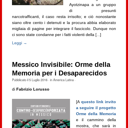
Ayotzinapa a un gruppo
di presunti
narcotrafficanti, il caso resta irrisolto; e ciò nonostante
siano oltre cento i detenuti e la procura abbia elaborato
migliaia di pagine per integrare il fascicolo. Dunque non
ci sono state condanne per i fatti violenti della [...]
Leggi →
Messico Invisibile: Orme della
Memoria per i Desaparecidos
Pubblicato il
5 Luglio 2016
· in
America Latina
·
di
Fabrizio Lorusso
[A
questo link invito
a seguire il progetto
Orme della Memoria
e il cammino della
mostra, che sarà in