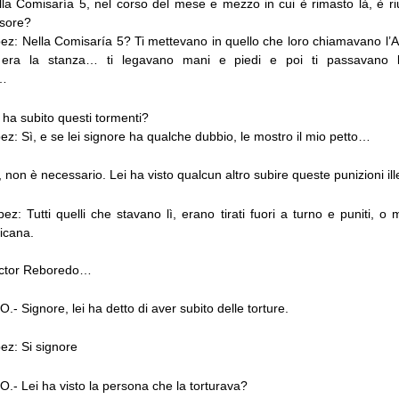
lla Comisaría 5, nel corso del mese e mezzo in cui è rimasto là, è ri
ssore?
ez: Nella Comisaría 5? Ti mettevano in quello che loro chiamavano l’As
, era la stanza… ti legavano mani e piedi e poi ti passavano 
…
 ha subito questi tormenti?
ez: Sì, e se lei signore ha qualche dubbio, le mostro il mio petto…
 non è necessario. Lei ha visto qualcun altro subire queste punizioni ill
ez: Tutti quelli che stavano lì, erano tirati fuori a turno e puniti,
icana.
octor Reboredo…
Signore, lei ha detto di aver subito delle torture.
ez: Si signore
 Lei ha visto la persona che la torturava?