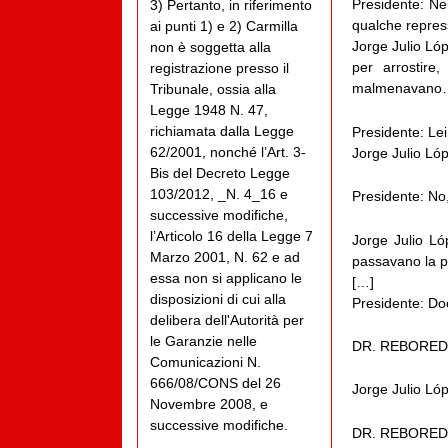
Presidente: Ne
3) Pertanto, in riferimento
qualche repre
ai punti 1) e 2) Carmilla
Jorge Julio Lóp
non è soggetta alla
per arrostire
registrazione presso il
malmenavano
Tribunale, ossia alla
Legge 1948 N. 47,
richiamata dalla Legge
Presidente: Lei
62/2001, nonché l’Art. 3-
Jorge Julio Lóp
Bis del Decreto Legge
103/2012, _N. 4_16 e
Presidente: No,
successive modifiche,
l’Articolo 16 della Legge 7
Jorge Julio Lóp
Marzo 2001, N. 62 e ad
passavano la p
essa non si applicano le
[…]
disposizioni di cui alla
Presidente: D
delibera dell'Autorità per
le Garanzie nelle
DR. REBOREDO.- 
Comunicazioni N.
666/08/CONS del 26
Jorge Julio Lóp
Novembre 2008, e
successive modifiche.
DR. REBOREDO.-