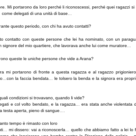
re. Mi portarono da loro perché li riconoscessi, perché quei ragazzi 
 come delegati di una unità di base…
ante questo periodo, con chi ha avuto contatti?
to contatto con queste persone che lei ha nominato, con un paragu
 signore del mio quartiere, che lavorava anche lui come muratore…
rono queste le uniche persone che vide a Arana?
ra mi portarono di fronte a questa ragazza e al ragazzo prigionier
lo…con la faccia bendata… le tolsero la benda e la signora era proprio
quali condizioni si trovavano, quando li vide?
gati e col volto bendato, e la ragazza… era stata anche violentata da
 la testa aperta, pieno di sangue….
anto tempo è rimasto con loro
ti… mi dissero: vai a riconoscerla… quello che abbiamo fatto a lei lo