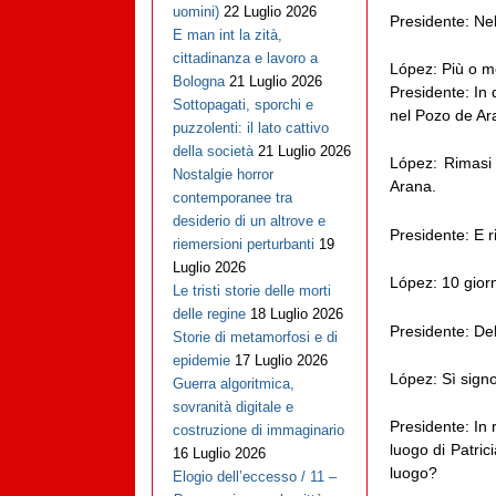
uomini)
22 Luglio 2026
Presidente: Ne
E man int la zità,
cittadinanza e lavoro a
López: Più o me
Bologna
21 Luglio 2026
Presidente: In 
Sottopagati, sporchi e
nel Pozo de Ar
puzzolenti: il lato cattivo
della società
21 Luglio 2026
López: Rimasi
Nostalgie horror
Arana.
contemporanee tra
desiderio di un altrove e
Presidente: E r
riemersioni perturbanti
19
Luglio 2026
López: 10 giorn
Le tristi storie delle morti
delle regine
18 Luglio 2026
Presidente: Del
Storie di metamorfosi e di
epidemie
17 Luglio 2026
López: Sì signo
Guerra algoritmica,
sovranità digitale e
Presidente: In 
costruzione di immaginario
luogo di Patric
16 Luglio 2026
luogo?
Elogio dell’eccesso / 11 –