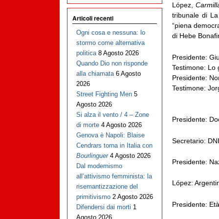
López,
Carmil
tribunale di La
Articoli recenti
“piena democraz
Ogni cosa e nessuna: lo
di Hebe Bonafi
stormo come alternativa
politica
8 Agosto 2026
Presidente: Giur
Quando Dio non risponde
Testimone: Lo 
alla chiamata
6 Agosto
Presidente: N
2026
Testimone: Jor
Street Fighting Men
5
Agosto 2026
Si alza il vento / 4 – Zone
Presidente: Do
di morte
4 Agosto 2026
Genova è Napoli: Blaise
Secretario: DN
Cendrars torna in Italia con
Bourlinguer
4 Agosto 2026
Presidente: Naz
Dal modernismo
all’attivismo femminista: la
López: Argenti
risemantizzazione del
primitivismo
2 Agosto 2026
Presidente: Et
Difendersi dai morti
1
Agosto 2026