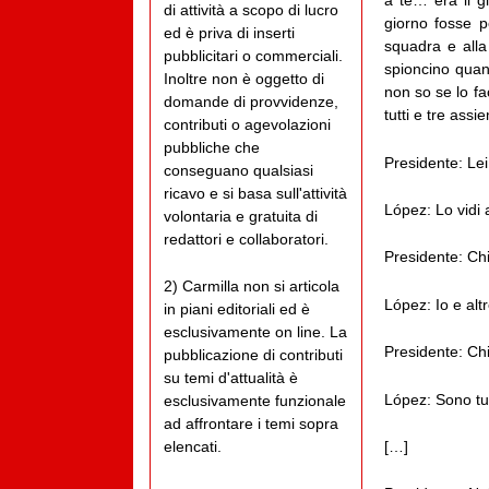
a te… era il g
di attività a scopo di lucro
giorno fosse 
ed è priva di inserti
squadra e all
pubblicitari o commerciali.
spioncino qua
Inoltre non è oggetto di
non so se lo f
domande di provvidenze,
tutti e tre ass
contributi o agevolazioni
pubbliche che
Presidente: Le
conseguano qualsiasi
ricavo e si basa sull'attività
López: Lo vidi
volontaria e gratuita di
redattori e collaboratori.
Presidente: Chi
2) Carmilla non si articola
López: Io e al
in piani editoriali ed è
esclusivamente on line. La
Presidente: Chi
pubblicazione di contributi
su temi d'attualità è
López: Sono tu
esclusivamente funzionale
ad affrontare i temi sopra
[…]
elencati.