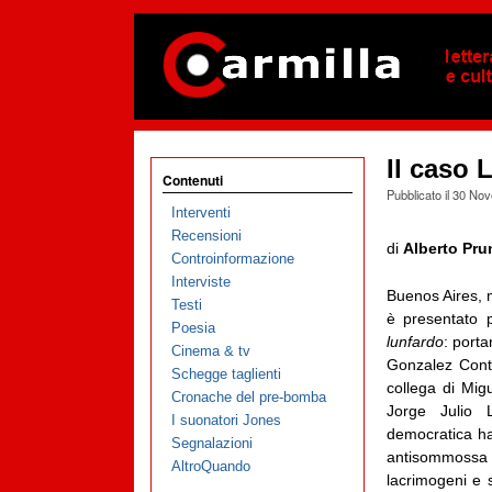
Il caso 
Contenuti
Pubblicato il
30 Nov
Interventi
Recensioni
di
Alberto Prun
Controinformazione
Interviste
Buenos Aires, 
Testi
è presentato p
Poesia
lunfardo
: porta
Cinema & tv
Gonzalez Conti
Schegge taglienti
collega di Mig
Cronache del pre-bomba
Jorge Julio 
I suonatori Jones
democratica ha
Segnalazioni
antisommossa
AltroQuando
lacrimogeni e 