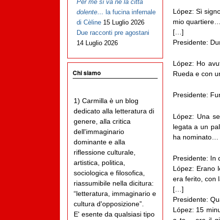
Per me si va ne la città
López: Sì signo
dolente…
la fucina infernale
mio quartiere…
di Cèline
15 Luglio 2026
[…]
Due racconti pre agostani
Presidente: Dur
14 Luglio 2026
López: Ho avu
Chi siamo
Rueda e con un
Presidente: Fu
1) Carmilla è un blog
dedicato alla letteratura di
López: Una se
genere, alla critica
legata a un pa
dell'immaginario
ha nominato…
dominante e alla
riflessione culturale,
Presidente: In 
artistica, politica,
López: Erano le
sociologica e filosofica,
era ferito, con
riassumibile nella dicitura:
[…]
“letteratura, immaginario e
Presidente: Qu
cultura d'opposizione”.
López: 15 minu
E' esente da qualsiasi tipo