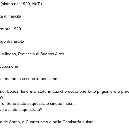
 (siamo nel 1999, NdT.)
a di nascita
embre 1929
go di nascita
Villegas, Provincia di Buenos Aires.
ccupazione
e, ma adesso sono in pensione
nor López, lei è mai stato in qualche occasione fatto prigioniero o priv
à?
ore. Sono stato sequestrato cinque mesi…
ve è stato sequestrato?
o de Arana, a Cuatrerismo e nella Comisaría quinta…