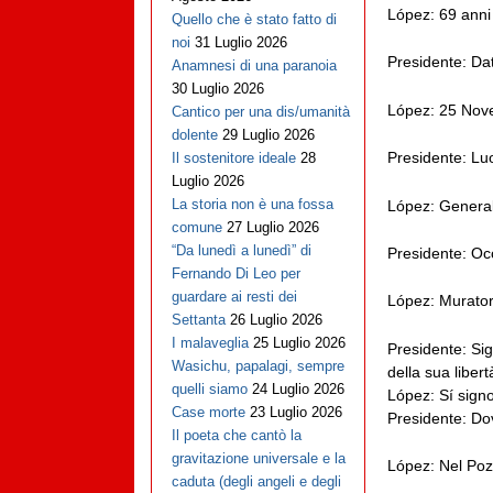
López: 69 anni
Quello che è stato fatto di
noi
31 Luglio 2026
Presidente: Dat
Anamnesi di una paranoia
30 Luglio 2026
López: 25 Nov
Cantico per una dis/umanità
dolente
29 Luglio 2026
Presidente: Luo
Il sostenitore ideale
28
Luglio 2026
La storia non è una fossa
López: General 
comune
27 Luglio 2026
“Da lunedì a lunedì” di
Presidente: O
Fernando Di Leo per
guardare ai resti dei
López: Murator
Settanta
26 Luglio 2026
I malaveglia
25 Luglio 2026
Presidente: Sig
Wasichu, papalagi, sempre
della sua libert
quelli siamo
24 Luglio 2026
López: Sí sign
Case morte
23 Luglio 2026
Presidente: Do
Il poeta che cantò la
gravitazione universale e la
López: Nel Poz
caduta (degli angeli e degli