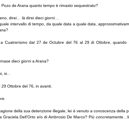
l Pozo de Arana quanto tempo è rimasto sequestrato?
no, direi… là direi dieci giorni…
quale intervallo di tempo, da quale data a quale data, approssimativa
ana?
 a Cuatrerismo dal 27 de Octubre del 76 al 29 di Ottobre, quando 
imase dieci giorni a Arana?
i, si…
 29 Ottobre del 76, in avanti.
re.
ragione della sua detenzione illegale, lei è venuto a conoscenza della 
ia Graciela Dell’Orto e/o di Ambrosio De Marco? Più concretamente…li 