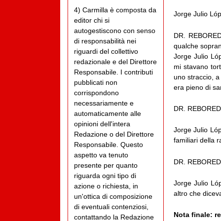
4) Carmilla è composta da
Jorge Julio Ló
editor chi si
autogestiscono con senso
DR. REBOREDO.-
di responsabilità nei
qualche sopra
riguardi del collettivo
Jorge Julio Lóp
redazionale e del Direttore
mi stavano tor
Responsabile. I contributi
uno straccio, a
pubblicati non
era pieno di 
corrispondono
necessariamente e
DR. REBOREDO.- 
automaticamente alle
opinioni dell'intera
Jorge Julio Lóp
Redazione o del Direttore
familiari dell
Responsabile. Questo
aspetto va tenuto
DR. REBOREDO.-
presente per quanto
riguarda ogni tipo di
Jorge Julio Ló
azione o richiesta, in
altro che dice
un'ottica di composizione
di eventuali contenziosi,
Nota finale: 
contattando la Redazione