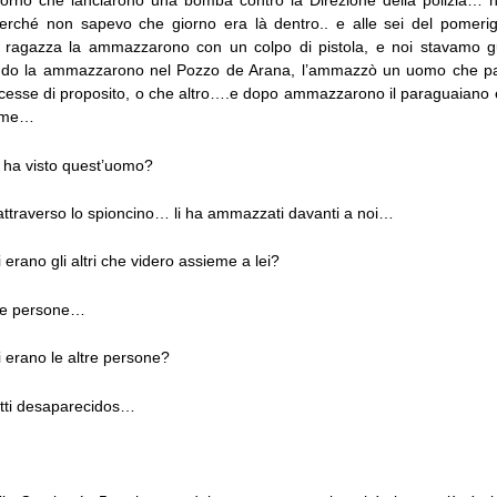
iorno che lanciarono una bomba contro la Direzione della polizia… 
perché non sapevo che giorno era là dentro.. e alle sei del pomeri
a ragazza la ammazzarono con un colpo di pistola, e noi stavamo g
ndo la ammazzarono nel Pozzo de Arana, l’ammazzò un uomo che p
acesse di proposito, o che altro….e dopo ammazzarono il paraguaiano e
ieme…
i ha visto quest’uomo?
 attraverso lo spioncino… li ha ammazzati davanti a noi…
 erano gli altri che videro assieme a lei?
tre persone…
 erano le altre persone?
tti desaparecidos…