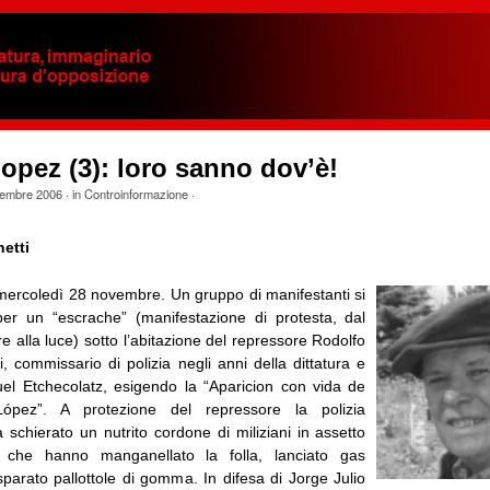
Lopez (3): loro sanno dov’è!
embre 2006
· in
Controinformazione
·
etti
mercoledì 28 novembre. Un gruppo di manifestanti si
er un “escrache” (manifestazione di protesta, dal
re alla luce) sotto l’abitazione del repressore Rodolfo
, commissario di polizia negli anni della dittatura e
uel Etchecolatz, esigendo la “Aparicion con vida de
López”. A protezione del repressore la polizia
 schierato un nutrito cordone di miliziani in assetto
 che hanno manganellato la folla, lanciato gas
sparato pallottole di gomma. In difesa di Jorge Julio