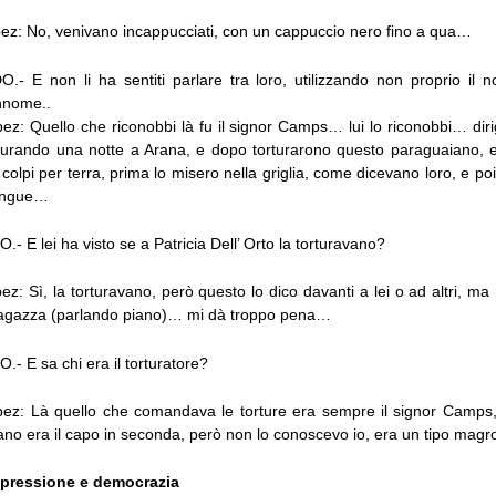
pez: No, venivano incappucciati, con un cappuccio nero fino a qua…
 E non li ha sentiti parlare tra loro, utilizzando non proprio il
nnome..
ez: Quello che riconobbi là fu il signor Camps… lui lo riconobbi… diri
turando una notte a Arana, e dopo torturarono questo paraguaiano, e
 colpi per terra, prima lo misero nella griglia, come dicevano loro, e poi
sangue…
E lei ha visto se a Patricia Dell’ Orto la torturavano?
ez: Sì, la torturavano, però questo lo dico davanti a lei o ad altri, ma 
a ragazza (parlando piano)… mi dà troppo pena…
 E sa chi era il torturatore?
pez: Là quello che comandava le torture era sempre il signor Camps,
vano era il capo in seconda, però non lo conoscevo io, era un tipo mag
repressione e democrazia