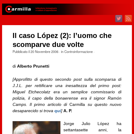
Il caso López (2): l’uomo che
scomparve due volte
Pubblicato il
20 Novembre 2006
· in
Controinformazione
·
di
Alberto Prunetti
[Approfitto di questo secondo post sulla scomparsa di
J.J.L. per rettificare una inesattezza del primo post:
Miguel Etchecolatz era un semplice commissario di
polizia, il capo della bonaerense era il signor Ramón
Camps. Il primo articolo di
Carmilla
su questo nuovo
desaparecido si trova
qui
]
A. P.
Jorge Julio López ha
settantasette anni, la