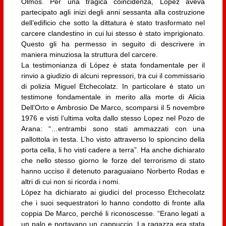
Olmos. Per una tragica coincidenza, López aveva
partecipato agli inizi degli anni sessanta alla costruzione
dell’edificio che sotto la dittatura è stato trasformato nel
carcere clandestino in cui lui stesso è stato imprigionato.
Questo gli ha permesso in seguito di descrivere in
maniera minuziosa la struttura del carcere.
La testimonianza di López è stata fondamentale per il
rinvio a giudizio di alcuni repressori, tra cui il commissario
di polizia Miguel Etchecolatz. In particolare è stato un
testimone fondamentale in merito alla morte di Alicia
Dell’Orto e Ambrosio De Marco, scomparsi il 5 novembre
1976 e visti l’ultima volta dallo stesso Lopez nel Pozo de
Arana: “…entrambi sono stati ammazzati con una
pallottola in testa. L’ho visto attraverso lo spioncino della
porta cella, li ho visti cadere a terra”. Ha anche dichiarato
che nello stesso giorno le forze del terrorismo di stato
hanno ucciso il detenuto paraguaiano Norberto Rodas e
altri di cui non si ricorda i nomi.
López ha dichiarato ai giudici del processo Etchecolatz
che i suoi sequestratori lo hanno condotto di fronte alla
coppia De Marco, perché li riconoscesse. “Erano legati a
un palo e portavano un cappuccio. La ragazza era stata