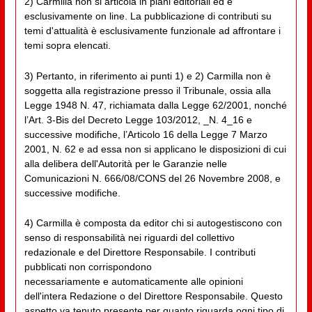
2) Carmilla non si articola in piani editoriali ed è
esclusivamente on line. La pubblicazione di contributi su
temi d'attualità è esclusivamente funzionale ad affrontare i
temi sopra elencati.
3) Pertanto, in riferimento ai punti 1) e 2) Carmilla non è
soggetta alla registrazione presso il Tribunale, ossia alla
Legge 1948 N. 47, richiamata dalla Legge 62/2001, nonché
l’Art. 3-Bis del Decreto Legge 103/2012, _N. 4_16 e
successive modifiche, l’Articolo 16 della Legge 7 Marzo
2001, N. 62 e ad essa non si applicano le disposizioni di cui
alla delibera dell'Autorità per le Garanzie nelle
Comunicazioni N. 666/08/CONS del 26 Novembre 2008, e
successive modifiche.
4) Carmilla è composta da editor chi si autogestiscono con
senso di responsabilità nei riguardi del collettivo
redazionale e del Direttore Responsabile. I contributi
pubblicati non corrispondono
necessariamente e automaticamente alle opinioni
dell'intera Redazione o del Direttore Responsabile. Questo
aspetto va tenuto presente per quanto riguarda ogni tipo di