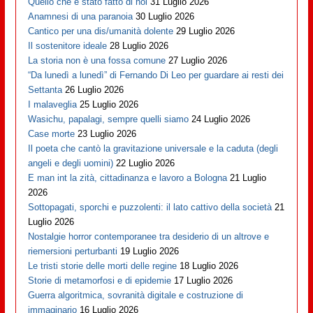
Quello che è stato fatto di noi
31 Luglio 2026
Anamnesi di una paranoia
30 Luglio 2026
Cantico per una dis/umanità dolente
29 Luglio 2026
Il sostenitore ideale
28 Luglio 2026
La storia non è una fossa comune
27 Luglio 2026
“Da lunedì a lunedì” di Fernando Di Leo per guardare ai resti dei
Settanta
26 Luglio 2026
I malaveglia
25 Luglio 2026
Wasichu, papalagi, sempre quelli siamo
24 Luglio 2026
Case morte
23 Luglio 2026
Il poeta che cantò la gravitazione universale e la caduta (degli
angeli e degli uomini)
22 Luglio 2026
E man int la zità, cittadinanza e lavoro a Bologna
21 Luglio
2026
Sottopagati, sporchi e puzzolenti: il lato cattivo della società
21
Luglio 2026
Nostalgie horror contemporanee tra desiderio di un altrove e
riemersioni perturbanti
19 Luglio 2026
Le tristi storie delle morti delle regine
18 Luglio 2026
Storie di metamorfosi e di epidemie
17 Luglio 2026
Guerra algoritmica, sovranità digitale e costruzione di
immaginario
16 Luglio 2026