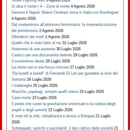
Street Fighting Men
5 Agosto 2026
Si alza il vento / 4 – Zone di morte
4 Agosto 2026
Genova è Napoli: Blaise Cendrars torna in Italia con
Bourlinguer
4 Agosto 2026
Dal modernismo all’attivismo femminista: la risemantizzazione
del primitivismo
2 Agosto 2026
Difendersi dai morti
1 Agosto 2026
Quello che è stato fatto di noi
31 Luglio 2026
Anamnesi di una paranoia
30 Luglio 2026
Cantico per una dis/umanità dolente
29 Luglio 2026
Il sostenitore ideale
28 Luglio 2026
La storia non è una fossa comune
27 Luglio 2026
“Da lunedì a lunedì” di Fernando Di Leo per guardare ai resti dei
Settanta
26 Luglio 2026
I malaveglia
25 Luglio 2026
Wasichu, papalagi, sempre quelli siamo
24 Luglio 2026
Case morte
23 Luglio 2026
Il poeta che cantò la gravitazione universale e la caduta (degli
angeli e degli uomini)
22 Luglio 2026
E man int la zità, cittadinanza e lavoro a Bologna
21 Luglio
2026
Sottopagati, sporchi e puzzolenti: il lato cattivo della società
21