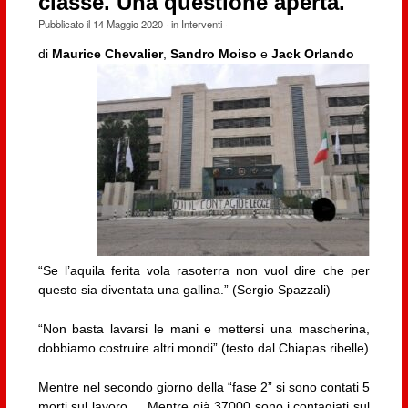
classe. Una questione aperta.
Pubblicato il
14 Maggio 2020
· in
Interventi
·
di
Maurice Chevalier
,
Sandro Moiso
e
Jack Orlando
“Se l’aquila ferita vola rasoterra non vuol dire che per
questo sia diventata una gallina.” (Sergio Spazzali)
“Non basta lavarsi le mani e mettersi una mascherina,
dobbiamo costruire altri mondi” (testo dal Chiapas ribelle)
Mentre nel secondo giorno della “fase 2” si sono contati 5
morti sul lavoro … Mentre già 37000 sono i contagiati sul