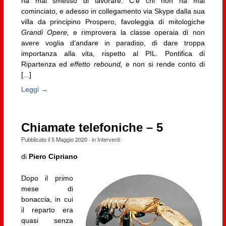
ha mai smesso di lavorare. C’è chi non ha mai
cominciato, e adesso in collegamento via Skype dalla sua
villa da principino Prospero, favoleggia di mitologiche
Grandi Opere,
e rimprovera la classe operaia di non
avere voglia d’andare in paradiso, di dare troppa
importanza alla vita, rispetto al PIL. Pontifica di
Ripartenza ed
effetto rebound,
e non si rende conto di
[...]
Leggi →
Chiamate telefoniche – 5
Pubblicato il
5 Maggio 2020
· in
Interventi
·
di
Piero Cipriano
Dopo il primo
mese di
bonaccia, in cui
il reparto era
quasi senza