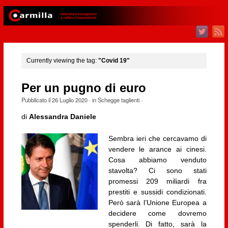
Currently viewing the tag:
"Covid 19"
Per un pugno di euro
Pubblicato il
26 Luglio 2020
· in
Schegge taglienti
·
di
Alessandra Daniele
Sembra ieri che cercavamo di
vendere le arance ai cinesi.
Cosa abbiamo venduto
stavolta? Ci sono stati
promessi 209 miliardi fra
prestiti e sussidi condizionati.
Però sarà l’Unione Europea a
decidere come dovremo
spenderli. Di fatto, sarà la