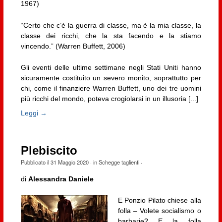
1967)
“Certo che c’è la guerra di classe, ma è la mia classe, la
classe dei ricchi, che la sta facendo e la stiamo
vincendo.” (Warren Buffett, 2006)
Gli eventi delle ultime settimane negli Stati Uniti hanno
sicuramente costituito un severo monito, soprattutto per
chi, come il finanziere Warren Buffett, uno dei tre uomini
più ricchi del mondo, poteva crogiolarsi in un illusoria [...]
Leggi →
Plebiscito
Pubblicato il
31 Maggio 2020
· in
Schegge taglienti
·
di
Alessandra Daniele
E Ponzio Pilato chiese alla
folla – Volete socialismo o
barbarie? E la folla