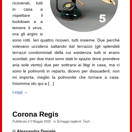
ricoverati, tutti
in casa a
rispettare il
lockdown e a
temere il virus,
ora gli argini si
sono rotti. Ieri quattro ricoveri, tutti insieme. Due perché
volevano uccidersi saltando dal terrazzo (gli splendidi
terrazzi condominiali della cui esistenza tutti si erano
scordati, per due mesi sono stati lo spazio dove prendere
aria sole vento) due per sottrarsi ai litigi in casa, ma ci
sono le polmoniti in reparto, dicevo per dissuaderli, non
mi importa, meglio la polmonite che tornare a casa.
Insomma sto qui a [...]
Leggi →
Corona Regis
Pubblicato il
3 Maggio 2020
· in
Schegge taglienti
,
Testi
·
di
Alessandra Daniele