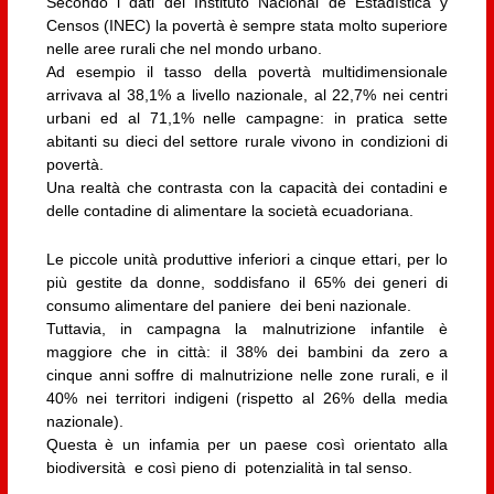
Secondo i dati del Instituto Nacional de Estadística y
Censos (INEC) la povertà è sempre stata molto superiore
nelle aree rurali che nel mondo urbano.
Ad esempio il tasso della povertà multidimensionale
arrivava al 38,1% a livello nazionale, al 22,7% nei centri
urbani ed al 71,1% nelle campagne: in pratica sette
abitanti su dieci del settore rurale vivono in condizioni di
povertà.
Una realtà che contrasta con la capacità dei contadini e
delle contadine di alimentare la società ecuadoriana.
Le piccole unità produttive inferiori a cinque ettari, per lo
più gestite da donne, soddisfano il 65% dei generi di
consumo alimentare del paniere dei beni nazionale.
Tuttavia, in campagna la malnutrizione infantile è
maggiore che in città: il 38% dei bambini da zero a
cinque anni soffre di malnutrizione nelle zone rurali, e il
40% nei territori indigeni (rispetto al 26% della media
nazionale).
Questa è un infamia per un paese così orientato alla
biodiversità e così pieno di potenzialità in tal senso.