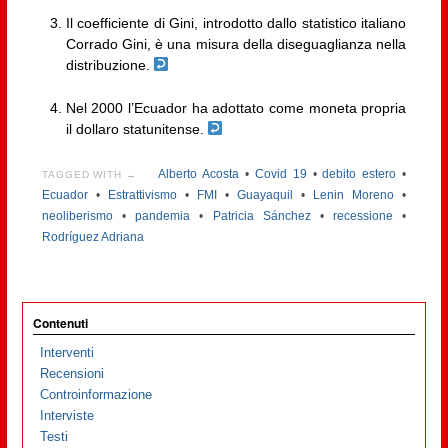
Il coefficiente di Gini, introdotto dallo statistico italiano
Corrado Gini, è una misura della diseguaglianza nella
distribuzione.
Nel 2000 l’Ecuador ha adottato come moneta propria
il dollaro statunitense.
Alberto Acosta
•
Covid 19
•
debito estero
•
TAGGED WITH →
Ecuador
•
Estrattivismo
•
FMI
•
Guayaquil
•
Lenin Moreno
•
neoliberismo
•
pandemia
•
Patricia Sánchez
•
recessione
•
Rodríguez Adriana
Contenuti
Interventi
Recensioni
Controinformazione
Interviste
Testi