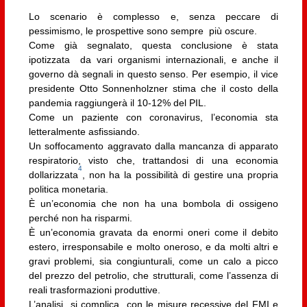
Lo scenario è complesso e, senza peccare di
pessimismo, le prospettive sono sempre più oscure.
Come già segnalato, questa conclusione è stata
ipotizzata da vari organismi internazionali, e anche il
governo dà segnali in questo senso. Per esempio, il vice
presidente Otto Sonnenholzner stima che il costo della
pandemia raggiungerà il 10-12% del PIL.
Come un paziente con coronavirus, l’economia sta
letteralmente asfissiando.
Un soffocamento aggravato dalla mancanza di apparato
respiratorio, visto che, trattandosi di una economia
4
dollarizzata
, non ha la possibilità di gestire una propria
politica monetaria.
È un’economia che non ha una bombola di ossigeno
perché non ha risparmi.
È un’economia gravata da enormi oneri come il debito
estero, irresponsabile e molto oneroso, e da molti altri e
gravi problemi, sia congiunturali, come un calo a picco
del prezzo del petrolio, che strutturali, come l’assenza di
reali trasformazioni produttive.
L’analisi si complica con le misure recessive del FMI e