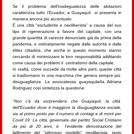
Se il problema dell’inadeguatezza delle abitazioni
caratterizza tutto l’Ecuador, a Guayaquil si presenta in
maniera ancora più accentuato.
È una città “escludente e neoliberista” a causa del suo
tipo di rigenerazione a favore del capitale, con una
grande quantità di carenze denunciate già da prima della
pandemia, e ostinatamente negate dalle autorità e dalle
élites cittadine, che anche in questo momento stanno
cercando di minimizzare le loro responsabilità additando
come causa dei problemi il centralismo della capitale.
In realtà, come succede da molte altre parti, queste città
si trasformano in una macchina che genera sempre più
disuguaglianze. La avvocatessa guayaquileña Adriana
Rodriguez così sintetizza la questione:
“
Non c’è da sorprendersi che Guayaquil, la città
dell’Ecuador dove è maggiore la disuguaglianza sociale,
sia al primo posto per il numero di contagi e di morti per
Covid 19. La città, governata dal partito Social Cristiano
da più di 20 anni, è l’evidente dimostrazione del
fallimento del “vittorioso modello” neoliberista, tanto