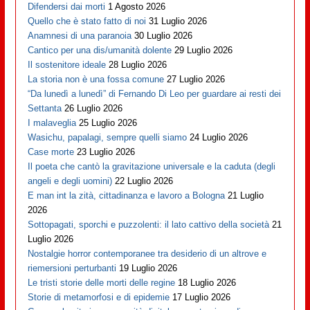
Difendersi dai morti
1 Agosto 2026
Quello che è stato fatto di noi
31 Luglio 2026
Anamnesi di una paranoia
30 Luglio 2026
Cantico per una dis/umanità dolente
29 Luglio 2026
Il sostenitore ideale
28 Luglio 2026
La storia non è una fossa comune
27 Luglio 2026
“Da lunedì a lunedì” di Fernando Di Leo per guardare ai resti dei
Settanta
26 Luglio 2026
I malaveglia
25 Luglio 2026
Wasichu, papalagi, sempre quelli siamo
24 Luglio 2026
Case morte
23 Luglio 2026
Il poeta che cantò la gravitazione universale e la caduta (degli
angeli e degli uomini)
22 Luglio 2026
E man int la zità, cittadinanza e lavoro a Bologna
21 Luglio
2026
Sottopagati, sporchi e puzzolenti: il lato cattivo della società
21
Luglio 2026
Nostalgie horror contemporanee tra desiderio di un altrove e
riemersioni perturbanti
19 Luglio 2026
Le tristi storie delle morti delle regine
18 Luglio 2026
Storie di metamorfosi e di epidemie
17 Luglio 2026