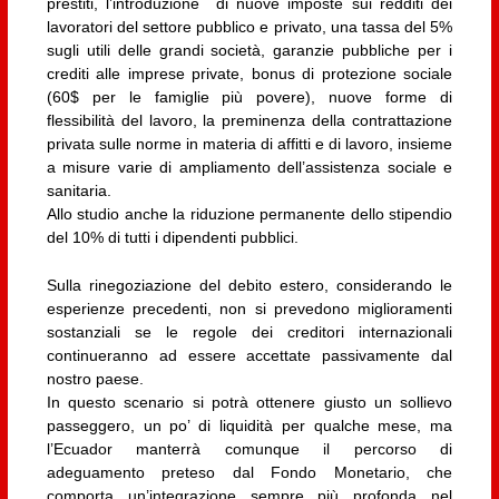
prestiti, l’introduzione di nuove imposte sui redditi dei
lavoratori del settore pubblico e privato, una tassa del 5%
sugli utili delle grandi società, garanzie pubbliche per i
crediti alle imprese private, bonus di protezione sociale
(60$ per le famiglie più povere), nuove forme di
flessibilità del lavoro, la preminenza della contrattazione
privata sulle norme in materia di affitti e di lavoro, insieme
a misure varie di ampliamento dell’assistenza sociale e
sanitaria.
Allo studio anche la riduzione permanente dello stipendio
del 10% di tutti i dipendenti pubblici.
Sulla rinegoziazione del debito estero, considerando le
esperienze precedenti, non si prevedono miglioramenti
sostanziali se le regole dei creditori internazionali
continueranno ad essere accettate passivamente dal
nostro paese.
In questo scenario si potrà ottenere giusto un sollievo
passeggero, un po’ di liquidità per qualche mese, ma
l’Ecuador manterrà comunque il percorso di
adeguamento preteso dal Fondo Monetario, che
comporta un’integrazione sempre più profonda nel