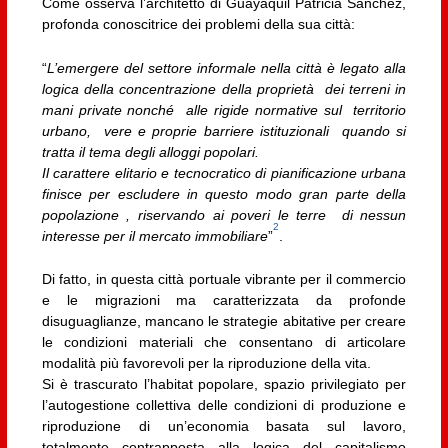
Come osserva l’architetto di Guayaquil Patricia Sánchez,
profonda conoscitrice dei problemi della sua città:
“
L’emergere del settore informale nella città è legato alla
logica della concentrazione della proprietà dei terreni in
mani private nonché alle rigide normative sul territorio
urbano, vere e proprie barriere istituzionali quando si
tratta il tema degli alloggi popolari.
Il carattere elitario e tecnocratico di pianificazione urbana
finisce per escludere in questo modo gran parte della
popolazione , riservando ai poveri le terre di nessun
2
interesse per il mercato immobiliare
”
.
Di fatto, in questa città portuale vibrante per il commercio
e le migrazioni ma caratterizzata da profonde
disuguaglianze, mancano le strategie abitative per creare
le condizioni materiali che consentano di articolare
modalità più favorevoli per la riproduzione della vita.
Si è trascurato l’habitat popolare, spazio privilegiato per
l’autogestione collettiva delle condizioni di produzione e
riproduzione di un’economia basata sul lavoro,
totalmente contrapposta alla logica del capitalismo