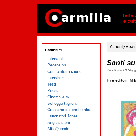
Currently viewi
Contenuti
Interventi
Santi su
Recensioni
Pubblicato il
9 Magg
Controinformazione
Interviste
Fve editori, Mi
Testi
Poesia
Cinema & tv
Schegge taglienti
Cronache del pre-bomba
I suonatori Jones
Segnalazioni
AltroQuando