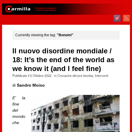
Currently viewing the tag:
"Bonomi"
Il nuovo disordine mondiale /
18: It’s the end of the world as
we know it (and I feel fine)
Pubblicato il
5 Ottobre 2022
· in
Cronache del pre-bomba
,
Interventi
·
di
Sandro Moiso
E’ la
fine
del
mondo
che