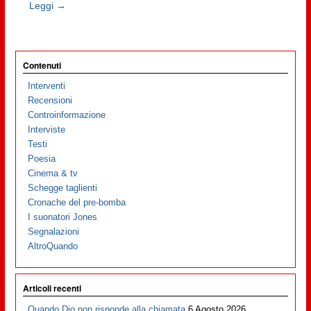
Leggi →
Contenuti
Interventi
Recensioni
Controinformazione
Interviste
Testi
Poesia
Cinema & tv
Schegge taglienti
Cronache del pre-bomba
I suonatori Jones
Segnalazioni
AltroQuando
Articoli recenti
Quando Dio non risponde alla chiamata
6 Agosto 2026