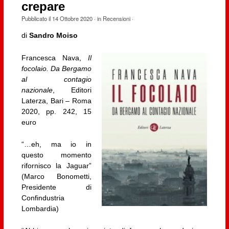
crepare
Pubblicato il
14 Ottobre 2020
· in
Recensioni
·
di
Sandro Moiso
Francesca Nava,
Il
focolaio. Da Bergamo
al contagio
nazionale
, Editori
Laterza, Bari – Roma
2020, pp. 242, 15
euro
“…eh, ma io in
questo momento
rifornisco la Jaguar”
(Marco Bonometti,
Presidente di
Confindustria
Lombardia)