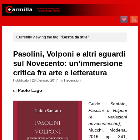
Currently viewing the tag:
"Bestia da stile"
Pasolini, Volponi e altri sguardi
sul Novecento: un’immersione
critica fra arte e letteratura
Pubblicato il
26 Gennaio 2017
· in
Recensioni
·
di
Paolo Lago
Guido Santato,
Pasolini e Volponi
(e variazioni
novecentesche)
,
Mucchi, Modena,
2016, pp. 341,