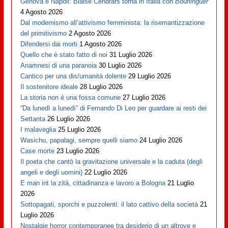
Genova è Napoli: Blaise Cendrars torna in Italia con
Bourlinguer
4 Agosto 2026
Dal modernismo all’attivismo femminista: la risemantizzazione
del primitivismo
2 Agosto 2026
Difendersi dai morti
1 Agosto 2026
Quello che è stato fatto di noi
31 Luglio 2026
Anamnesi di una paranoia
30 Luglio 2026
Cantico per una dis/umanità dolente
29 Luglio 2026
Il sostenitore ideale
28 Luglio 2026
La storia non è una fossa comune
27 Luglio 2026
“Da lunedì a lunedì” di Fernando Di Leo per guardare ai resti dei
Settanta
26 Luglio 2026
I malaveglia
25 Luglio 2026
Wasichu, papalagi, sempre quelli siamo
24 Luglio 2026
Case morte
23 Luglio 2026
Il poeta che cantò la gravitazione universale e la caduta (degli
angeli e degli uomini)
22 Luglio 2026
E man int la zità, cittadinanza e lavoro a Bologna
21 Luglio
2026
Sottopagati, sporchi e puzzolenti: il lato cattivo della società
21
Luglio 2026
Nostalgie horror contemporanee tra desiderio di un altrove e