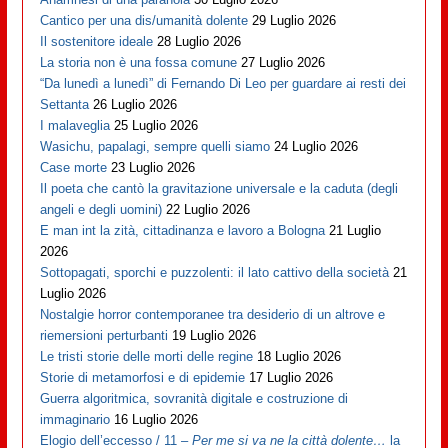
Cantico per una dis/umanità dolente
29 Luglio 2026
Il sostenitore ideale
28 Luglio 2026
La storia non è una fossa comune
27 Luglio 2026
“Da lunedì a lunedì” di Fernando Di Leo per guardare ai resti dei
Settanta
26 Luglio 2026
I malaveglia
25 Luglio 2026
Wasichu, papalagi, sempre quelli siamo
24 Luglio 2026
Case morte
23 Luglio 2026
Il poeta che cantò la gravitazione universale e la caduta (degli
angeli e degli uomini)
22 Luglio 2026
E man int la zità, cittadinanza e lavoro a Bologna
21 Luglio
2026
Sottopagati, sporchi e puzzolenti: il lato cattivo della società
21
Luglio 2026
Nostalgie horror contemporanee tra desiderio di un altrove e
riemersioni perturbanti
19 Luglio 2026
Le tristi storie delle morti delle regine
18 Luglio 2026
Storie di metamorfosi e di epidemie
17 Luglio 2026
Guerra algoritmica, sovranità digitale e costruzione di
immaginario
16 Luglio 2026
Elogio dell’eccesso / 11 –
Per me si va ne la città dolente…
la