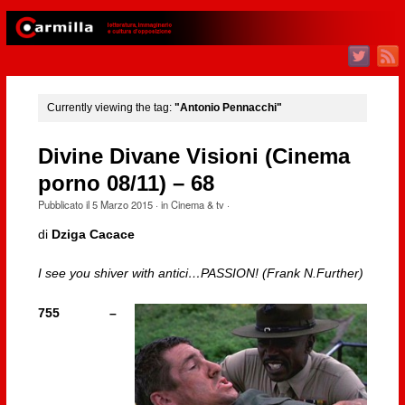
Currently viewing the tag:
"Antonio Pennacchi"
Divine Divane Visioni (Cinema
porno 08/11) – 68
Pubblicato il
5 Marzo 2015
· in
Cinema & tv
·
di
Dziga Cacace
I see you shiver with antici…PASSION! (Frank N.Further)
755 –