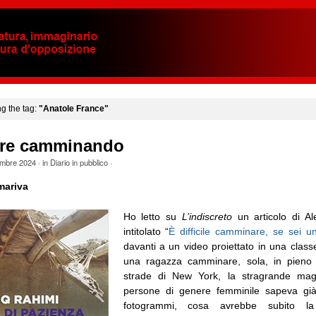
ng the tag:
"Anatole France"
re camminando
mbre 2024
· in
Diario in pubblico
·
ariva
Ho letto su
L’indiscreto
un articolo di Al
intitolato “
È difficile camminare, se sei 
davanti a un video proiettato in una class
una ragazza camminare, sola, in pieno 
strade di New York, la stragrande mag
persone di genere femminile sapeva già
fotogrammi, cosa avrebbe subito la 