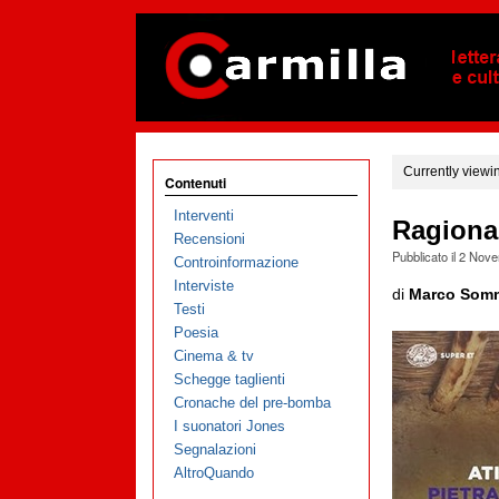
Currently viewi
Contenuti
Interventi
Ragiona
Recensioni
Pubblicato il
2 Nove
Controinformazione
Interviste
di
Marco Somm
Testi
Poesia
Cinema & tv
Schegge taglienti
Cronache del pre-bomba
I suonatori Jones
Segnalazioni
AltroQuando