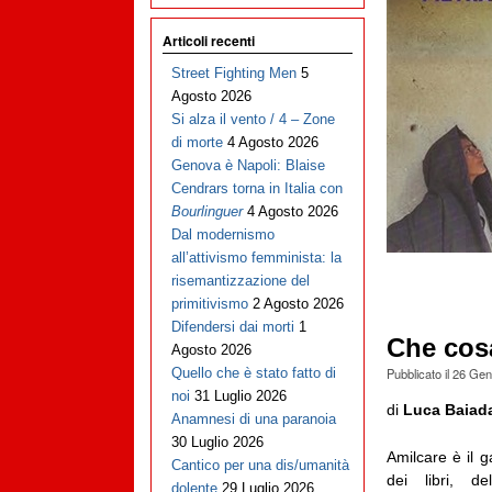
Articoli recenti
Street Fighting Men
5
Agosto 2026
Si alza il vento / 4 – Zone
di morte
4 Agosto 2026
Genova è Napoli: Blaise
Cendrars torna in Italia con
Bourlinguer
4 Agosto 2026
Dal modernismo
all’attivismo femminista: la
risemantizzazione del
primitivismo
2 Agosto 2026
Difendersi dai morti
1
Che cosa
Agosto 2026
Pubblicato il
26 Gen
Quello che è stato fatto di
noi
31 Luglio 2026
di
Luca Baiad
Anamnesi di una paranoia
30 Luglio 2026
Amilcare è il ga
Cantico per una dis/umanità
dei libri, d
dolente
29 Luglio 2026