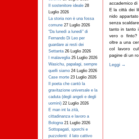
accademico di 
Il sostenitore ideale
28
E la città dei l
Luglio 2026
nido appartato
La storia non è una fossa
senza scaldare
comune
27 Luglio 2026
tanto in tanto 
“Da lunedì a lunedì” di
vero o finto
Fernando Di Leo per
oltre a una ce
guardare ai resti dei
col lavoro cul
Settanta
26 Luglio 2026
pagine di un ro
I malaveglia
25 Luglio 2026
Wasichu, papalagi, sempre
Leggi →
quelli siamo
24 Luglio 2026
Case morte
23 Luglio 2026
Il poeta che cantò la
gravitazione universale e la
caduta (degli angeli e degli
uomini)
22 Luglio 2026
E man int la zità,
cittadinanza e lavoro a
Bologna
21 Luglio 2026
Sottopagati, sporchi e
puzzolenti: il lato cattivo