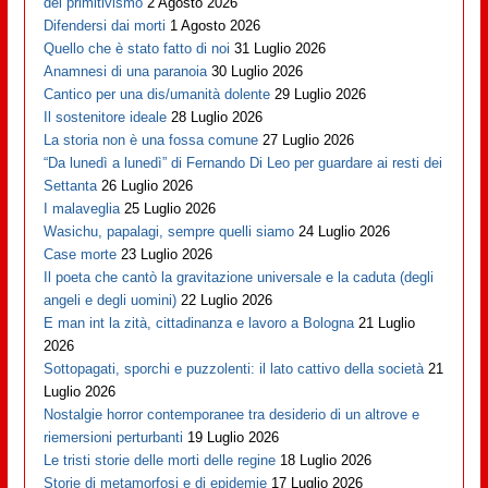
del primitivismo
2 Agosto 2026
Difendersi dai morti
1 Agosto 2026
Quello che è stato fatto di noi
31 Luglio 2026
Anamnesi di una paranoia
30 Luglio 2026
Cantico per una dis/umanità dolente
29 Luglio 2026
Il sostenitore ideale
28 Luglio 2026
La storia non è una fossa comune
27 Luglio 2026
“Da lunedì a lunedì” di Fernando Di Leo per guardare ai resti dei
Settanta
26 Luglio 2026
I malaveglia
25 Luglio 2026
Wasichu, papalagi, sempre quelli siamo
24 Luglio 2026
Case morte
23 Luglio 2026
Il poeta che cantò la gravitazione universale e la caduta (degli
angeli e degli uomini)
22 Luglio 2026
E man int la zità, cittadinanza e lavoro a Bologna
21 Luglio
2026
Sottopagati, sporchi e puzzolenti: il lato cattivo della società
21
Luglio 2026
Nostalgie horror contemporanee tra desiderio di un altrove e
riemersioni perturbanti
19 Luglio 2026
Le tristi storie delle morti delle regine
18 Luglio 2026
Storie di metamorfosi e di epidemie
17 Luglio 2026