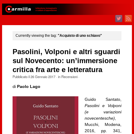
Currently viewing the tag:
"Acquisto di uno schiavo"
Pasolini, Volponi e altri sguardi
sul Novecento: un’immersione
critica fra arte e letteratura
Pubblicato il
26 Gennaio 2017
· in
Recensioni
·
di
Paolo Lago
Guido Santato,
Pasolini e Volponi
(e variazioni
novecentesche)
,
Mucchi, Modena,
2016, pp. 341,