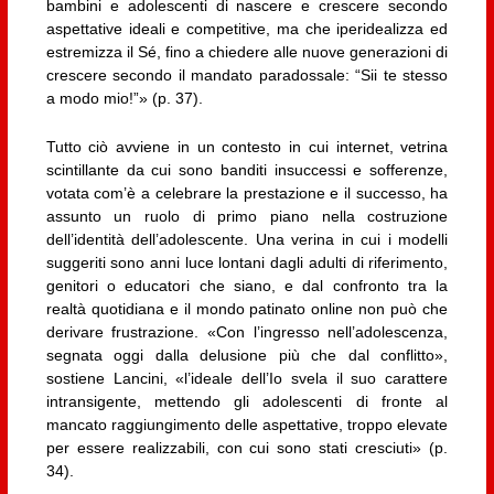
bambini e adolescenti di nascere e crescere secondo
aspettative ideali e competitive, ma che iperidealizza ed
estremizza il Sé, fino a chiedere alle nuove generazioni di
crescere secondo il mandato paradossale: “Sii te stesso
a modo mio!”» (p. 37).
Tutto ciò avviene in un contesto in cui internet, vetrina
scintillante da cui sono banditi insuccessi e sofferenze,
votata com’è a celebrare la prestazione e il successo, ha
assunto un ruolo di primo piano nella costruzione
dell’identità dell’adolescente. Una verina in cui i modelli
suggeriti sono anni luce lontani dagli adulti di riferimento,
genitori o educatori che siano, e dal confronto tra la
realtà quotidiana e il mondo patinato online non può che
derivare frustrazione. «Con l’ingresso nell’adolescenza,
segnata oggi dalla delusione più che dal conflitto»,
sostiene Lancini, «l’ideale dell’Io svela il suo carattere
intransigente, mettendo gli adolescenti di fronte al
mancato raggiungimento delle aspettative, troppo elevate
per essere realizzabili, con cui sono stati cresciuti» (p.
34).