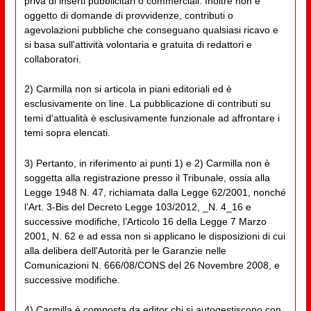
priva di inserti pubblicitari o commerciali. Inoltre non è
oggetto di domande di provvidenze, contributi o
agevolazioni pubbliche che conseguano qualsiasi ricavo e
si basa sull'attività volontaria e gratuita di redattori e
collaboratori.
2) Carmilla non si articola in piani editoriali ed è
esclusivamente on line. La pubblicazione di contributi su
temi d'attualità è esclusivamente funzionale ad affrontare i
temi sopra elencati.
3) Pertanto, in riferimento ai punti 1) e 2) Carmilla non è
soggetta alla registrazione presso il Tribunale, ossia alla
Legge 1948 N. 47, richiamata dalla Legge 62/2001, nonché
l’Art. 3-Bis del Decreto Legge 103/2012, _N. 4_16 e
successive modifiche, l’Articolo 16 della Legge 7 Marzo
2001, N. 62 e ad essa non si applicano le disposizioni di cui
alla delibera dell'Autorità per le Garanzie nelle
Comunicazioni N. 666/08/CONS del 26 Novembre 2008, e
successive modifiche.
4) Carmilla è composta da editor chi si autogestiscono con