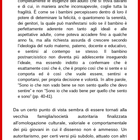
completamente le esigenze dell’adulto che si trova davanti
e di cui, in maniera anche inconsapevole, coglie tutta la
fragilità. È come se i bambini percepissero dentro di loro il
potere di determinare la felicità, o quantomeno la serenità,
dei genitori, la quale può manifestarsi solo se il bambino è
perfettamente aderente non tanto agli ideali e alle
aspettative adulte, come poteva accadere fino a qualche
anno fa, ma alla richiesta assurda di crescere secondo
l’ideologia del ruolo materno, paterno, docente e educativo,
e sentirsi al contempo se stesso. Il bambino
postnarcisistico non diventa più adolescente inseguendo
l’ideale, ma essendo indotto a confermare che è
esattamente così che è, che è proprio così che si sente e si
comporta ed è così che vuole essere, sentirsi e
comportarsi, per propria decisione e volontà. In altre parole,
“Sono io che non vado bene se non sento quello che devo
sentire” e non “Sono io che vado bene per quello che sento
e sono” (pp. 40-41).
Da un certo punto di vista sembra di essere tornati alla
vecchia famiglia/società autoritaria finalizzata
all’omologazione culturale, valoriale e comportamentale
dei più giovani in cui il dissenso non è ammesso. Un
autoritarismo, per certi versi più subdolo, attuato con altri