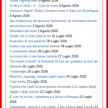
Street Fighting Men
5 Agosto 2026
Si alza il vento / 4 – Zone di morte
4 Agosto 2026
Genova è Napoli: Blaise Cendrars torna in Italia con
Bourlinguer
4 Agosto 2026
Dal modernismo all’attivismo femminista: la risemantizzazione
del primitivismo
2 Agosto 2026
Difendersi dai morti
1 Agosto 2026
Quello che è stato fatto di noi
31 Luglio 2026
Anamnesi di una paranoia
30 Luglio 2026
Cantico per una dis/umanità dolente
29 Luglio 2026
Il sostenitore ideale
28 Luglio 2026
La storia non è una fossa comune
27 Luglio 2026
“Da lunedì a lunedì” di Fernando Di Leo per guardare ai resti dei
Settanta
26 Luglio 2026
I malaveglia
25 Luglio 2026
Wasichu, papalagi, sempre quelli siamo
24 Luglio 2026
Case morte
23 Luglio 2026
Il poeta che cantò la gravitazione universale e la caduta (degli
angeli e degli uomini)
22 Luglio 2026
E man int la zità, cittadinanza e lavoro a Bologna
21 Luglio
2026
Sottopagati, sporchi e puzzolenti: il lato cattivo della società
21