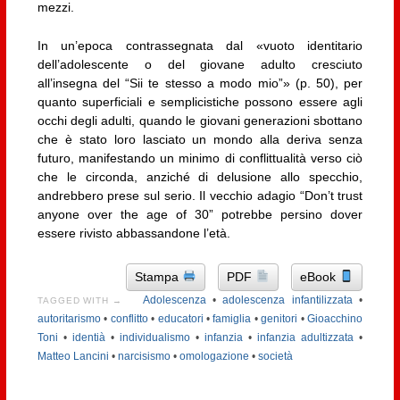
mezzi.
In un’epoca contrassegnata dal «vuoto identitario
dell’adolescente o del giovane adulto cresciuto
all’insegna del “Sii te stesso a modo mio”» (p. 50), per
quanto superficiali e semplicistiche possono essere agli
occhi degli adulti, quando le giovani generazioni sbottano
che è stato loro lasciato un mondo alla deriva senza
futuro, manifestando un minimo di conflittualità verso ciò
che le circonda, anziché di delusione allo specchio,
andrebbero prese sul serio. Il vecchio adagio “Don’t trust
anyone over the age of 30” potrebbe persino dover
essere rivisto abbassandone l’età.
Stampa
PDF
eBook
Adolescenza
•
adolescenza infantilizzata
•
TAGGED WITH →
autoritarismo
•
conflitto
•
educatori
•
famiglia
•
genitori
•
Gioacchino
Toni
•
identià
•
individualismo
•
infanzia
•
infanzia adultizzata
•
Matteo Lancini
•
narcisismo
•
omologazione
•
società