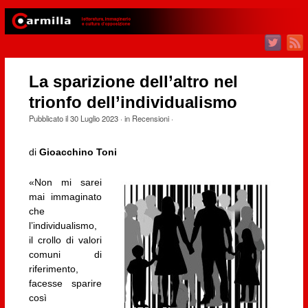
La sparizione dell’altro nel
trionfo dell’individualismo
Pubblicato il
30 Luglio 2023
· in
Recensioni
·
di
Gioacchino Toni
«Non mi sarei
mai immaginato
che
l’individualismo,
il crollo di valori
comuni di
riferimento,
facesse sparire
così