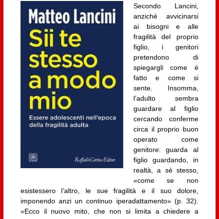
Secondo Lancini,
anziché avvicinarsi
ai bisogni e alle
fragilità del proprio
figlio, i genitori
pretendono di
spiegargli come è
fatto e come si
sente. Insomma,
l’adulto sembra
guardare al figlio
cercando conferme
circa il proprio buon
operato come
genitore: guarda al
figlio guardando, in
realtà, a sé stesso,
«come se non
esistessero l’altro, le sue fragilità e il suo dolore,
imponendo anzi un continuo iperadattamento» (p. 32).
«Ecco il nuovo mito, che non si limita a chiedere a