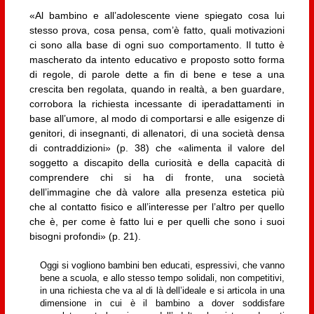
«Al bambino e all’adolescente viene spiegato cosa lui
stesso prova, cosa pensa, com’è fatto, quali motivazioni
ci sono alla base di ogni suo comportamento. Il tutto è
mascherato da intento educativo e proposto sotto forma
di regole, di parole dette a fin di bene e tese a una
crescita ben regolata, quando in realtà, a ben guardare,
corrobora la richiesta incessante di iperadattamenti in
base all’umore, al modo di comportarsi e alle esigenze di
genitori, di insegnanti, di allenatori, di una società densa
di contraddizioni» (p. 38) che «alimenta il valore del
soggetto a discapito della curiosità e della capacità di
comprendere chi si ha di fronte, una società
dell’immagine che dà valore alla presenza estetica più
che al contatto fisico e all’interesse per l’altro per quello
che è, per come è fatto lui e per quelli che sono i suoi
bisogni profondi» (p. 21).
Oggi si vogliono bambini ben educati, espressivi, che vanno
bene a scuola, e allo stesso tempo solidali, non competitivi,
in una richiesta che va al di là dell’ideale e si articola in una
dimensione in cui è il bambino a dover soddisfare