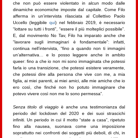
che non può essere violentato in alcun modo dalle
dinamiche economiche imposte dal capitale. Come Filo
afferma in un’intervista rilasciata al Collettivo Paolo
Uccello (leggibile
qui
) nel febbraio 2019, è necessario
“lottare su tutti i fronti”, “essere il più molteplici possibile”.
E, dal movimento No Tav, Filo ha imparato anche che
“lavorare sugli immaginari è fondamentale”: infatti,
continua nell’intervista, “fino a quando non ti immagini
un’alternativa… e lo posso leggere anche in ambito
queer: fino a che io non mi sono immaginata che potessi
farla io una transizione, che potessi esistere veramente,
che potessi dire alla persona che vive con me, a mia
figlia, ai miei parenti, ai miei amici, alle mie amiche che io
ero così, che finché non ho potuto immaginare che
potevo vivere così non me lo sono permessa”.
Senza titolo di viaggio
è anche una testimonianza dal
periodo del lockdown del 2020 e dei suoi strascichi
infiniti. Un periodo in cui il motto “state a casa”, ripetuto
fino alla nausea, suonava come una imposizione
soprattutto nei confronti dei soggetti più deboli, di chi, in