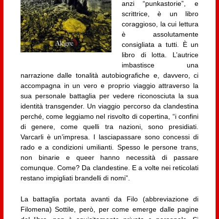
anzi “punkastorie”, e
scrittrice, è un libro
coraggioso, la cui lettura
è assolutamente
consigliata a tutti. È un
libro di lotta. L’autrice
imbastisce una
narrazione dalle tonalità autobiografiche e, davvero, ci
accompagna in un vero e proprio viaggio attraverso la
sua personale battaglia per vedere riconosciuta la sua
identità transgender. Un viaggio percorso da clandestina
perché, come leggiamo nel risvolto di copertina, “i confini
di genere, come quelli tra nazioni, sono presidiati.
Varcarli è un’impresa. I lasciapassare sono concessi di
rado e a condizioni umilianti. Spesso le persone trans,
non binarie e queer hanno necessità di passare
comunque. Come? Da clandestine. E a volte nei reticolati
restano impigliati brandelli di nomi”.
La battaglia portata avanti da Filo (abbreviazione di
Filomena) Sottile, però, per come emerge dalle pagine