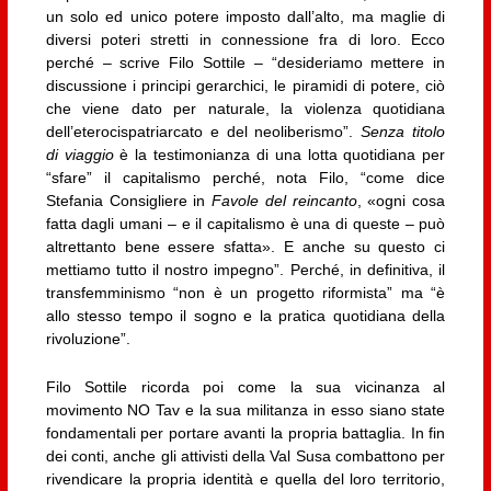
un solo ed unico potere imposto dall’alto, ma maglie di
diversi poteri stretti in connessione fra di loro. Ecco
perché – scrive Filo Sottile – “desideriamo mettere in
discussione i principi gerarchici, le piramidi di potere, ciò
che viene dato per naturale, la violenza quotidiana
dell’eterocispatriarcato e del neoliberismo”.
Senza titolo
di viaggio
è la testimonianza di una lotta quotidiana per
“sfare” il capitalismo perché, nota Filo, “come dice
Stefania Consigliere in
Favole del reincanto
, «ogni cosa
fatta dagli umani – e il capitalismo è una di queste – può
altrettanto bene essere sfatta». E anche su questo ci
mettiamo tutto il nostro impegno”. Perché, in definitiva, il
transfemminismo “non è un progetto riformista” ma “è
allo stesso tempo il sogno e la pratica quotidiana della
rivoluzione”.
Filo Sottile ricorda poi come la sua vicinanza al
movimento NO Tav e la sua militanza in esso siano state
fondamentali per portare avanti la propria battaglia. In fin
dei conti, anche gli attivisti della Val Susa combattono per
rivendicare la propria identità e quella del loro territorio,