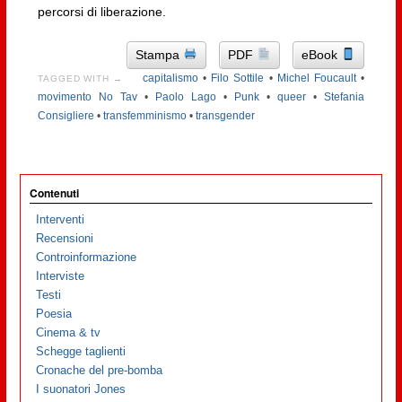
percorsi di liberazione.
Stampa
PDF
eBook
capitalismo
•
Filo Sottile
•
Michel Foucault
•
TAGGED WITH →
movimento No Tav
•
Paolo Lago
•
Punk
•
queer
•
Stefania
Consigliere
•
transfemminismo
•
transgender
Contenuti
Interventi
Recensioni
Controinformazione
Interviste
Testi
Poesia
Cinema & tv
Schegge taglienti
Cronache del pre-bomba
I suonatori Jones