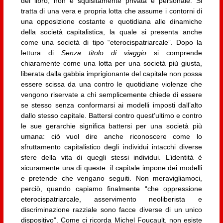
del libro, non è squisitamente privata e personale. Si
tratta di una vera e propria lotta che assume i contorni di
una opposizione costante e quotidiana alle dinamiche
della società capitalistica, la quale si presenta anche
come una società di tipo “eterocispatriarcale”. Dopo la
lettura di
Senza titolo di viaggio
si comprende
chiaramente come una lotta per una società più giusta,
liberata dalla gabbia imprigionante del capitale non possa
essere scissa da una contro le quotidiane violenze che
vengono riservate a chi semplicemente chiede di essere
se stesso senza conformarsi ai modelli imposti dall’alto
dallo stesso capitale. Battersi contro quest’ultimo e contro
le sue gerarchie significa battersi per una società più
umana: ciò vuol dire anche riconoscere come lo
sfruttamento capitalistico degli individui intacchi diverse
sfere della vita di quegli stessi individui. L’identità è
sicuramente una di queste: il capitale impone dei modelli
e pretende che vengano seguiti. Non meravigliamoci,
perciò, quando capiamo finalmente “che oppressione
eterocispatriarcale, asservimento neoliberista e
discriminazione razziale sono facce diverse di un unico
dispositivo”. Come ci ricorda Michel Foucault, non esiste