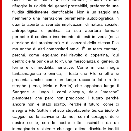
rifuggire la rigidità dei generi prestabiliti, preferendo una
fluidità difficilmente identificabile. Non è un saggio ma
nemmeno una narrazione puramente autobiografica in
quanto aperta a svariate implicazioni di natura sociale,
antropologica e politica. La sua apertura formale
permette il continuo inserimento di testi in versi (nella
direzione del prosimetro) e di canzoni della stessa Filo
ma anche di altri compositori amici. È un testo cantato,
perché, come leggiamo nel risvolto di copertina, “qui
dentro c’è
la
punk e
la
folk”, una mescolanza di generi, di
forme e di modalità narrative. Come in una magia
fantasmagorica e onirica, il testo che Filo ci offre si
presenta anche come un lungo racconto fatto a tre
streghe (Lena, Mela e Bertìn) che appaiono lungo il
Sangone e lungo i corsi d’acqua, delle “masche”
piemontesi che però non predicono il futuro perché
ancora non è stato scritto. Perché il futuro, come ci
insegna Filo Sottile nel suo stupefacente
Senza titolo di
viaggio
, ce lo scriviamo da noi, con il coraggio delle
nostre scelte, con le nostre lotte inscindibili da un
immaginario resistente che ogni attimo dischiude inediti