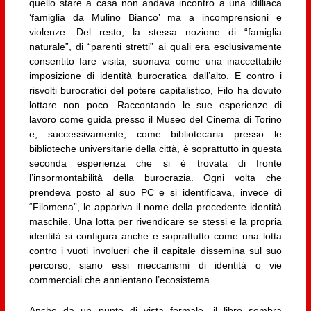
quello stare a casa non andava incontro a una idilliaca
‘famiglia da Mulino Bianco’ ma a incomprensioni e
violenze. Del resto, la stessa nozione di “famiglia
naturale”, di “parenti stretti” ai quali era esclusivamente
consentito fare visita, suonava come una inaccettabile
imposizione di identità burocratica dall’alto. E contro i
risvolti burocratici del potere capitalistico, Filo ha dovuto
lottare non poco. Raccontando le sue esperienze di
lavoro come guida presso il Museo del Cinema di Torino
e, successivamente, come bibliotecaria presso le
biblioteche universitarie della città, è soprattutto in questa
seconda esperienza che si è trovata di fronte
l’insormontabilità della burocrazia. Ogni volta che
prendeva posto al suo PC e si identificava, invece di
“Filomena”, le appariva il nome della precedente identità
maschile. Una lotta per rivendicare se stessi e la propria
identità si configura anche e soprattutto come una lotta
contro i vuoti involucri che il capitale dissemina sul suo
percorso, siano essi meccanismi di identità o vie
commerciali che annientano l’ecosistema.
Anche da un punto di vista formale, il libro sembra