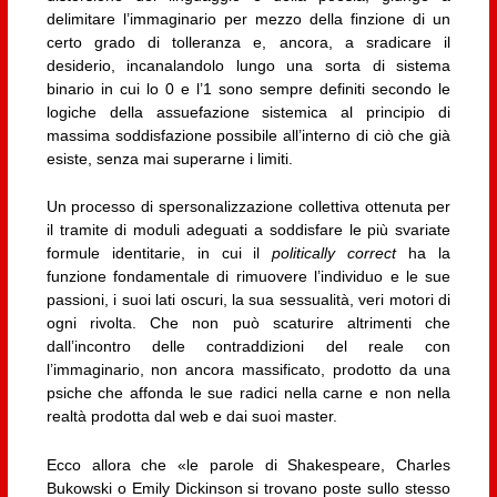
delimitare l’immaginario per mezzo della finzione di un
certo grado di tolleranza e, ancora, a sradicare il
desiderio, incanalandolo lungo una sorta di sistema
binario in cui lo 0 e l’1 sono sempre definiti secondo le
logiche della assuefazione sistemica al principio di
massima soddisfazione possibile all’interno di ciò che già
esiste, senza mai superarne i limiti.
Un processo di spersonalizzazione collettiva ottenuta per
il tramite di moduli adeguati a soddisfare le più svariate
formule identitarie, in cui il
politically correct
ha la
funzione fondamentale di rimuovere l’individuo e le sue
passioni, i suoi lati oscuri, la sua sessualità, veri motori di
ogni rivolta. Che non può scaturire altrimenti che
dall’incontro delle contraddizioni del reale con
l’immaginario, non ancora massificato, prodotto da una
psiche che affonda le sue radici nella carne e non nella
realtà prodotta dal web e dai suoi master.
Ecco allora che «le parole di Shakespeare, Charles
Bukowski o Emily Dickinson si trovano poste sullo stesso