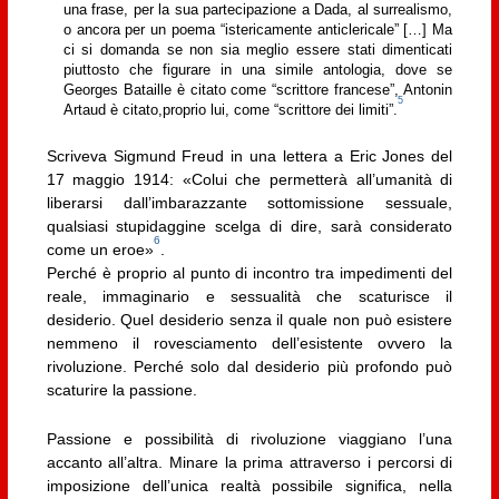
una frase, per la sua partecipazione a Dada, al surrealismo,
o ancora per un poema “istericamente anticlericale” […] Ma
ci si domanda se non sia meglio essere stati dimenticati
piuttosto che figurare in una simile antologia, dove se
Georges Bataille è citato come “scrittore francese”, Antonin
5
Artaud è citato,proprio lui, come “scrittore dei limiti”.
Scriveva Sigmund Freud in una lettera a Eric Jones del
17 maggio 1914: «Colui che permetterà all’umanità di
liberarsi dall’imbarazzante sottomissione sessuale,
qualsiasi stupidaggine scelga di dire, sarà considerato
6
come un eroe»
.
Perché è proprio al punto di incontro tra impedimenti del
reale, immaginario e sessualità che scaturisce il
desiderio. Quel desiderio senza il quale non può esistere
nemmeno il rovesciamento dell’esistente ovvero la
rivoluzione. Perché solo dal desiderio più profondo può
scaturire la passione.
Passione e possibilità di rivoluzione viaggiano l’una
accanto all’altra. Minare la prima attraverso i percorsi di
imposizione dell’unica realtà possibile significa, nella