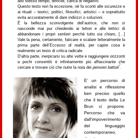
allo stesso tempo, difficile, carica di negativo.
Questo testo non fa eccezione, né fa sconti alle sicurezze e
ai rituali – teorici, politici, filosofici, artistici – e soprattutto
evita accuratamente di dare indirizzi o soluzioni.
È la bellezza sconvolgente dell’autrice, che non si
nasconde mai pur chiedendo ai lettori e alle lettrici di
abbandonare i propri sentieri perché tutto sia chiaro, […]
Vale la pena, certamente, faticare e scalare letteralmente la
prima parte dell’
Eccesso di realtà
, per capire cosa è
realmente un testo di critica radicale.
D’altra parte, inerpicarsi su alte vette e raggiungere orizzonti
a pochi consentiti è infinitamente più affascinante che
2
cercare e trovare ciò che nutre la noia dei
pensieri battuti
.
E’ un percorso di
analisi e riflessione
ben preciso quello
che il testo della Le
Brun ci propone.
Percorso che va
dall’impoverimento
del linguaggio
contemporaneo,