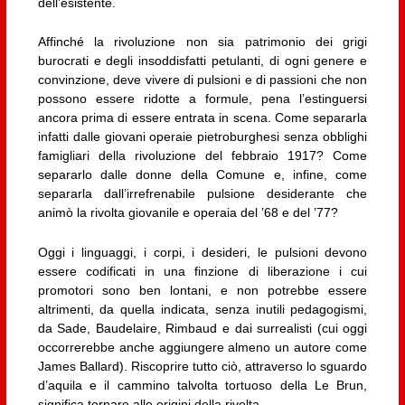
dell’esistente.
Affinché la rivoluzione non sia patrimonio dei grigi
burocrati e degli insoddisfatti petulanti, di ogni genere e
convinzione, deve vivere di pulsioni e di passioni che non
possono essere ridotte a formule, pena l’estinguersi
ancora prima di essere entrata in scena. Come separarla
infatti dalle giovani operaie pietroburghesi senza obblighi
famigliari della rivoluzione del febbraio 1917? Come
separarlo dalle donne della Comune e, infine, come
separarla dall’irrefrenabile pulsione desiderante che
animò la rivolta giovanile e operaia del ’68 e del ’77?
Oggi i linguaggi, i corpi, i desideri, le pulsioni devono
essere codificati in una finzione di liberazione i cui
promotori sono ben lontani, e non potrebbe essere
altrimenti, da quella indicata, senza inutili pedagogismi,
da Sade, Baudelaire, Rimbaud e dai surrealisti (cui oggi
occorrerebbe anche aggiungere almeno un autore come
James Ballard). Riscoprire tutto ciò, attraverso lo sguardo
d’aquila e il cammino talvolta tortuoso della Le Brun,
significa tornare alle origini della rivolta.