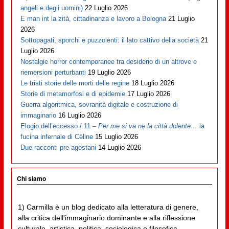
angeli e degli uomini)
22 Luglio 2026
E man int la zità, cittadinanza e lavoro a Bologna
21 Luglio
2026
Sottopagati, sporchi e puzzolenti: il lato cattivo della società
21
Luglio 2026
Nostalgie horror contemporanee tra desiderio di un altrove e
riemersioni perturbanti
19 Luglio 2026
Le tristi storie delle morti delle regine
18 Luglio 2026
Storie di metamorfosi e di epidemie
17 Luglio 2026
Guerra algoritmica, sovranità digitale e costruzione di
immaginario
16 Luglio 2026
Elogio dell’eccesso / 11 –
Per me si va ne la città dolente…
la
fucina infernale di Cèline
15 Luglio 2026
Due racconti pre agostani
14 Luglio 2026
Chi siamo
1) Carmilla è un blog dedicato alla letteratura di genere,
alla critica dell'immaginario dominante e alla riflessione
culturale, artistica, politica, sociologica e filosofica,