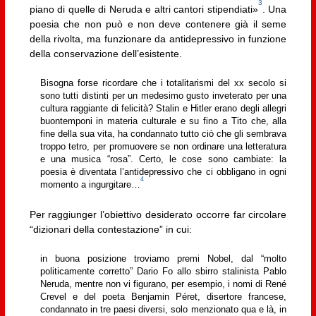
3
piano di quelle di Neruda e altri cantori stipendiati»
. Una
poesia che non può e non deve contenere già il seme
della rivolta, ma funzionare da antidepressivo in funzione
della conservazione dell’esistente.
Bisogna forse ricordare che i totalitarismi del xx secolo si
sono tutti distinti per un medesimo gusto inveterato per una
cultura raggiante di felicità? Stalin e Hitler erano degli allegri
buontemponi in materia culturale e su fino a Tito che, alla
fine della sua vita, ha condannato tutto ciò che gli sembrava
troppo tetro, per promuovere se non ordinare una letteratura
e una musica “rosa”. Certo, le cose sono cambiate: la
poesia è diventata l’antidepressivo che ci obbligano in ogni
4
momento a ingurgitare…
Per raggiunger l’obiettivo desiderato occorre far circolare
“dizionari della contestazione” in cui:
in buona posizione troviamo premi Nobel, dal “molto
politicamente corretto” Dario Fo allo sbirro stalinista Pablo
Neruda, mentre non vi figurano, per esempio, i nomi di René
Crevel e del poeta Benjamin Péret, disertore francese,
condannato in tre paesi diversi, solo menzionato qua e là, in