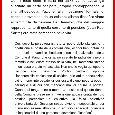
Con il testo edito in Italia nel 1978, Annie aveva già
suscitato un certo scalpore, proprio contrapponendo la
vita all’ideologia, l’azione alla ripetizione formale di
concetti provenienti da un esistenzialismo filosofico virato
al femminile da Simone De Beauvoir, che del maggior
rappresentante di quella corrente di pensiero (Jean-Paul
Sartre) era stata compagna nella vita.
Qui, dove la perseveranza sta al posto dello slancio, e la
ripetizione al posto della convinzione, eccoci ben lontani da
tutte quelle lavandaie, battilana, brunitrici, calzolaie… della
Comune di Parigi che ci hanno svelato le radici della rivolta
femminile nel cuore stesso della vita, nel momento stesso
in cui essa era più minacciata. Non che io voglia qui opporre
l’azione alla riflessione. Voglio piuttosto opporre
l’incontenibile esplosione di un’idea, alle ardite speculazioni
più o meno interessate di cui essa diviene poco a poco il
bersaglio e di cui non mancano mai di ridurre la portata.
Quando si tenga bene a mente la tensione di queste donne
della Comune prese nella invenzione appassionata del loro
destino particolare e collettivo, la falsa obiettività
universitaria del
Secondo sesso
diviene insopportabile, per
il suo non essere altro che un artificio capace di ingannare
1
le inquietudini di una personale devozione filosofica
.