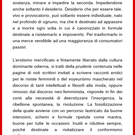
sostanza, minare e impedire la seconda. Impedendone
anche soltanto il desiderio. Desiderio che per essere tale,
vivo e provocatorio, può soltanto essere individuale, nato
nel profondo di ognuno, ma che è destinato ad appassire
e a morire ogni volta in cui è canonizzato in formule
destinate a risistemarlo e impoverirlo. Per trasformarlo in
una merce vendibile ad una maggioranza di consumatori
passivi.
L’erotismo mercificato e fintamente liberato dalla cultura
dominante odierna, si tratti della
pruderie
contenuta nelle
pagine di noti scrittori invitati a scrivere racconti erotici
per le riviste femminili o del voyeurismo mascherato nel
discorso di tanti intellettuali e filosofi alla moda, oppure
rimosso dal discorso neo-femminista, risponde in fin dei
conti alla necessità di deerotizzare l’insorgenza, la
ribellione spontanea, la rivoluzione. La fossilizzazione
della quale avviene con un percorso lastricato da buone
intenzioni, schemi e formule ripetute come mantra,
buone per tutte le occasioni. Inutili e riduttive sempre,
poiché destinate a rivitalizzare il conformismo