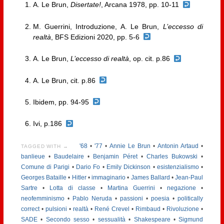
A. Le Brun,
Disertate!
, Arcana 1978, pp. 10-11
M. Guerrini, Introduzione, A. Le Brun,
L’eccesso di
realtà
, BFS Edizioni 2020, pp. 5-6
A. Le Brun,
L’eccesso di realtà
, op. cit. p.86
A. Le Brun, cit. p.86
Ibidem, pp. 94-95
Ivi, p.186
'68
•
'77
•
Annie Le Brun
•
Antonin Artaud
•
TAGGED WITH →
banlieue
•
Baudelaire
•
Benjamin Péret
•
Charles Bukowski
•
Comune di Parigi
•
Dario Fo
•
Emily Dickinson
•
esistenzialismo
•
Georges Bataille
•
Hitler
•
immaginario
•
James Ballard
•
Jean-Paul
Sartre
•
Lotta di classe
•
Martina Guerrini
•
negazione
•
neofemminismo
•
Pablo Neruda
•
passioni
•
poesia
•
politically
correct
•
pulsioni
•
realtà
•
René Crevel
•
Rimbaud
•
Rivoluzione
•
SADE
•
Secondo sesso
•
sessualità
•
Shakespeare
•
Sigmund