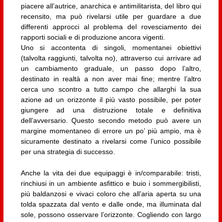
piacere all’autrice, anarchica e antimilitarista, del libro qui
recensito, ma può rivelarsi utile per guardare a due
differenti approcci al problema del rovesciamento dei
rapporti sociali e di produzione ancora vigenti.
Uno si accontenta di singoli, momentanei obiettivi
(talvolta raggiunti, talvolta no), attraverso cui arrivare ad
un cambiamento graduale, un passo dopo l’altro,
destinato in realtà a non aver mai fine; mentre l’altro
cerca uno scontro a tutto campo che allarghi la sua
azione ad un orizzonte il più vasto possibile, per poter
giungere ad una distruzione totale e definitiva
dell’avversario. Questo secondo metodo può avere un
margine momentaneo di errore un po’ più ampio, ma è
sicuramente destinato a rivelarsi come l’unico possibile
per una strategia di successo.
Anche la vita dei due equipaggi è in/comparabile: tristi,
rinchiusi in un ambiente asfittico e buio i sommergibilisti,
più baldanzosi e vivaci coloro che all’aria aperta su una
tolda spazzata dal vento e dalle onde, ma illuminata dal
sole, possono osservare l’orizzonte. Cogliendo con largo