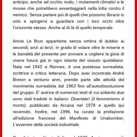
anticipo, anche ad occhio nudo, i mutamenti climatici e le
mosse che potrebbero avvantaggiarli nella lotta contro il
nemico. Senza parlare poi di quelli che possono librarsi in
volo e spingersi a guardare con i loro occhi oltre
l’orizzonte stesso. Anche al di là di quello temporale.
Annie Le Brun appartiene senza ombra di dubbio ai
secondi, anzi ai terzi, in grado di volare oltre le miserie e
le banalità del presente per provare a cogliere la gioia di
vivere futura già in ogni istante del vissuto quotidiano.
Nata nel 1942 a Rennes, è una poetessa surrealista,
scrittrice e critica letteraria. Dopo aver incontrato André
Breton a ventuno anni, prende parte alle attività del
movimento surrealista dal 1963 fino all’autodissoluzione
del gruppo. E’ autrice di numerosi testi di cui soltanto due
sono stati tradotti in italiano:
Disertate! (il femminismo è
morto)
, pubblicato da Arcana nel 1978 e quello qui
recensito. Inoltre, nel 1996, ha curato la prefazione
all’edizione francese del Manifesto di Unabomber,
L’avvenire della società industriale
.