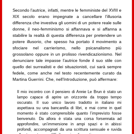
Secondo l’autrice, infatti, mentre le femministe del XVIII e
XIX secolo erano impegnate a cancellare l’illusoria
differenza che investiva gli uomini di un potere reale sulle
donne, il neo-femminismo si affannava e si affanna a
stabilire la realtà di questa differenza per pretendere un
potere illusorio, che spesso ha portato il movimento a
sfociare nel carrierismo, nello psicanalismo più
grossolano oppure in un prolisso rivendicazionismo. Nel
denunciare tale impasse l’autrice fonde il suo stile con
quello dei surrealisti e dei situazionisti, cui sarà sempre
fedele, come anche nel testo recentemente curato da
Martina Guerrini. Che, nell’Introduzione, può affermare:
Il mio incontro con il pensiero di Annie Le Brun è stato un
lampo capace di aprire un orizzonte da troppo tempo
oscurato. Il suo unico lavoro tradotto in italiano mi
aspettava su una bancarella di libri, e mai come in quel
momento è stato comprensibile quanto l’imprevisto fosse
benvenuto. Da allora è stata una corsa forsennata ad
approfondire, un’immersione in ampi spazi e in abissi
profondi, accompagnati da una scrittura sensuale e ruvida