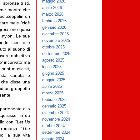
maggio 2026
sbronze tristi,
aprile 2026
 come mantra che
marzo 2026
Led Zeppelin o i
febbraio 2026
dare male (cioè
gennaio 2026
gressione quasi
dicembre 2025
i nylon. Le sue
novembre 2025
i del liceo e le
ottobre 2025
uto al suono di
settembre 2025
ssere obbiettivo
agosto 2025
po’ incurvato ma
luglio 2025
suoi musicisti,
giugno 2025
testa canuta e
maggio 2025
o che disse una
aprile 2025
a ad un gruppetto
marzo 2025
sante.
febbraio 2025
gennaio 2025
partenente alla
dicembre 2024
quisisce fin da
novembre 2024
dio con “
Let Us
ottobre 2024
 romanzi: “
The
settembre 2024
rso la sua vita
agosto 2024