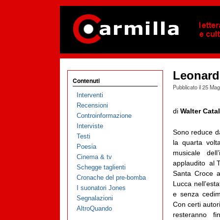
Leonard 
Contenuti
Pubblicato il
25 Mag
Interventi
Recensioni
di
Walter Cata
Controinformazione
Interviste
Sono reduce da
Testi
la quarta volt
Poesia
musicale del
Cinema & tv
applaudito al 
Schegge taglienti
Santa Croce a
Cronache del pre-bomba
Lucca nell’esta
I suonatori Jones
e senza cedim
Segnalazioni
Con certi autor
AltroQuando
resteranno fi