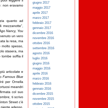
puoi leggere il
giugno 2017
te: non eravamo
maggio 2017
aprile 2017
marzo 2017
azia quanto ad
febbraio 2017
di mezzanotte”,
gennaio 2017
 Ago Nancy, You
dicembre 2016
ivenuto un vero
novembre 2016
mata la resa, ma
ottobre 2016
e molto spesso,
settembre 2016
solo stasera, ma
agosto 2016
 tombe soffia il
luglio 2016
giugno 2016
maggio 2016
più articolate e
aprile 2016
to
Famous Blue
marzo 2016
dré per Ornella
febbraio 2016
tortuosi meandri
gennaio 2016
firmata col suo
dicembre 2015
embre; ti scrivo
novembre 2015
inton Street c’è
ottobre 2015
r niente adesso,