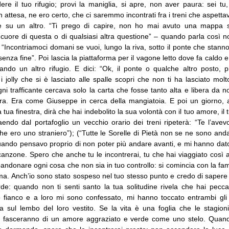
ere il tuo rifugio; provi la maniglia, si apre, non aver paura: sei tu
in attesa, ne ero certo, che ci saremmo incontrati fra i treni che aspett
re su un altro. “Ti prego di capire, non ho mai avuto una mappa 
cuore di questa o di qualsiasi altra questione” – quando parla così n
. “Incontriamoci domani se vuoi, lungo la riva, sotto il ponte che stan
enza fine”. Poi lascia la piattaforma per il vagone letto dove fa caldo e
ando un altro rifugio. E dici: “Ok, il ponte o qualche altro posto, p
 jolly che si è lasciato alle spalle scopri che non ti ha lasciato mo
ni trafficante cercava solo la carta che fosse tanto alta e libera da
tra. Era come Giuseppe in cerca della mangiatoia. E poi un giorno, a
tua finestra, dirà che hai indebolito la sua volontà con il tuo amore, il t
raendo dal portafoglio un vecchio orario dei treni ripeterà: “Te l’ave
he ero uno straniero”); (“Tutte le Sorelle di Pietà non se ne sono anda
ando pensavo proprio di non poter più andare avanti, e mi hanno dato
anzone. Spero che anche tu le incontrerai, tu che hai viaggiato così a
andonare ogni cosa che non sia in tuo controllo: si comincia con la fa
nima. Anch’io sono stato sospeso nel tuo stesso punto e credo di sapere
de: quando non ti senti santo la tua solitudine rivela che hai pecc
o fianco e a loro mi sono confessato, mi hanno toccato entrambi gli
na sul lembo del loro vestito. Se la vita è una foglia che le stagi
i fasceranno di un amore aggraziato e verde come uno stelo. Qua