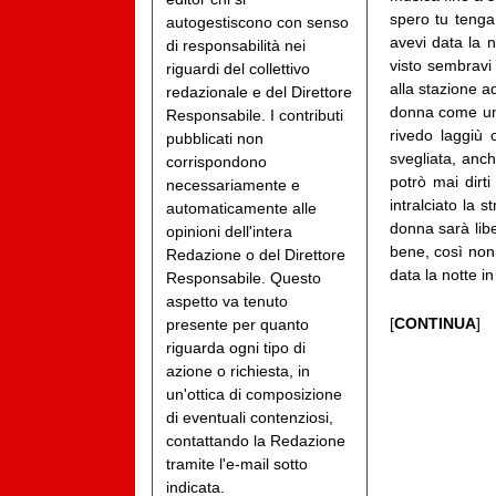
spero tu tenga
autogestiscono con senso
avevi data la n
di responsabilità nei
visto sembravi 
riguardi del collettivo
alla stazione a
redazionale e del Direttore
donna come un f
Responsabile. I contributi
rivedo laggiù 
pubblicati non
svegliata, anch
corrispondono
potrò mai dirt
necessariamente e
intralciato la 
automaticamente alle
donna sarà libe
opinioni dell'intera
bene, così non 
Redazione o del Direttore
data la notte i
Responsabile. Questo
aspetto va tenuto
[
CONTINUA
]
presente per quanto
riguarda ogni tipo di
azione o richiesta, in
un'ottica di composizione
di eventuali contenziosi,
contattando la Redazione
tramite l'e-mail sotto
indicata.