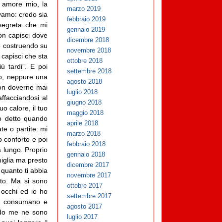
, amore mio, la
marzo 2019
avamo: credo sia
febbraio 2019
segreta che mi
gennaio 2019
on capisci dove
dicembre 2018
no costruendo su
novembre 2018
 capisci che sta
ottobre 2018
iù tardi”. E poi
settembre 2018
lto, neppure una
agosto 2018
 non doverne mai
luglio 2018
ffacciandosi al
giugno 2018
uo calore, il tuo
maggio 2018
vo detto quando
aprile 2018
te o partite: mi
marzo 2018
 conforto e poi
febbraio 2018
 lungo. Proprio
gennaio 2018
miglia ma presto
dicembre 2017
 quanto ti abbia
novembre 2017
ato. Ma si sono
ottobre 2017
 occhi ed io ho
settembre 2017
oni consumano e
agosto 2017
ndo me ne sono
luglio 2017