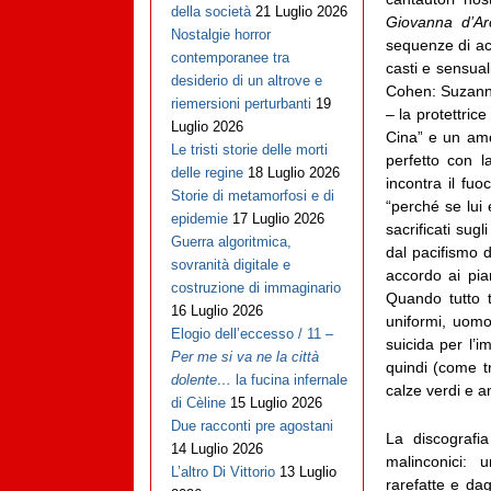
della società
21 Luglio 2026
Giovanna d’A
Nostalgie horror
sequenze di ac
contemporanee tra
casti e sensual
desiderio di un altrove e
Cohen: Suzanne
riemersioni perturbanti
19
– la protettric
Luglio 2026
Cina” e un amo
Le tristi storie delle morti
perfetto con 
delle regine
18 Luglio 2026
incontra il fu
Storie di metamorfosi e di
“perché se lui 
epidemie
17 Luglio 2026
sacrificati sug
Guerra algoritmica,
dal pacifismo 
sovranità digitale e
accordo ai pia
costruzione di immaginario
Quando tutto t
16 Luglio 2026
uniformi, uomo
Elogio dell’eccesso / 11 –
suicida per l’i
Per me si va ne la città
quindi (come t
dolente…
la fucina infernale
calze verdi e an
di Cèline
15 Luglio 2026
Due racconti pre agostani
La discografia
14 Luglio 2026
malinconici: un
L’altro Di Vittorio
13 Luglio
rarefatte e dag