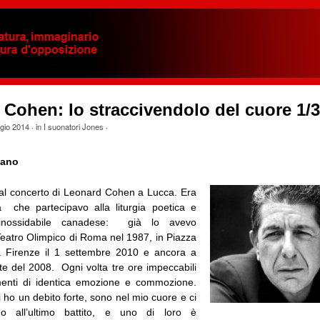
Cohen: lo straccivendolo del cuore 1/3
gio 2014
· in
I suonatori Jones
·
lano
l concerto di Leonard Cohen a Lucca. Era
a che partecipavo alla liturgia poetica e
l’inossidabile canadese: già lo avevo
Teatro Olimpico di Roma nel 1987, in Piazza
 Firenze il 1 settembre 2010 e ancora a
te del 2008. Ogni volta tre ore impeccabili
enti di identica emozione e commozione.
i ho un debito forte, sono nel mio cuore e ci
no all’ultimo battito, e uno di loro è