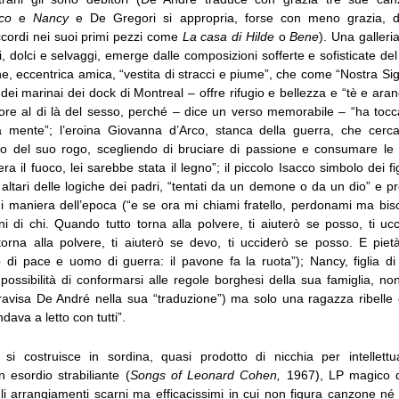
rco
e
Nancy
e De Gregori si appropria, forse con meno grazia, di
cordi nei suoi primi pezzi come
La casa di Hilde
o
Bene
). Una galleri
i, dolci e selvaggi, emerge dalle composizioni sofferte e sofisticate d
, eccentrica amica, “vestita di stracci e piume”, che come “Nostra Sig
e dei marinai dei dock di Montreal – offre rifugio e bellezza e “tè e ara
re al di là del sesso, perché – dice un verso memorabile – “ha tocca
la mente”; l’eroina Giovanna d’Arco, stanca della guerra, che cer
oco del suo rogo, scegliendo di bruciare di passione e consumare le
era il fuoco, lei sarebbe stata il legno”; il piccolo Isacco simbolo dei f
li altari delle logiche dei padri, “tentati da un demone o da un dio” e p
di maniera dell’epoca (“e se ora mi chiami fratello, perdonami ma biso
ni di chi. Quando tutto torna alla polvere, ti aiuterò se posso, ti uc
orna alla polvere, ti aiuterò se devo, ti ucciderò se posso. E piet
 di pace e uomo di guerra: il pavone fa la ruota”); Nancy, figlia di
mpossibilità di conformarsi alle regole borghesi della sua famiglia, no
ravisa De André nella sua “traduzione”) ma solo una ragazza ribelle
dava a letto con tutti”.
 si costruisce in sordina, quasi prodotto di nicchia per intellettua
 esordio strabiliante (
Songs of Leonard Cohen,
1967), LP magico d
li arrangiamenti scarni ma efficacissimi in cui non figura canzone né