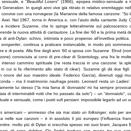
 sessuale, e “
Beautiful Losers
” (1966), epopea mistico-sensuale a 
 Generation. In quegli anni vive già ritirato in relativo eremitaggio nell
e convive con una norvegese (la Marianne della famosa canzone: “So 
 lei Axel. Nel 1967, torna in America e, con l’aiuto della cantante Judy C
 a incidere
Suzanne
, che lo spinge letteralmente sul palcoscenico
prende la nuova attività di cantautore. La fine dei ‘60 e la prima metà d
di anti-Dylan: schivo, intimista e poco propenso all’invettiva politica
i
songwriter
, continua a praticare instancabile, in modo più sommes
tore e di poeta. Alla fine degli anni ‘60 si sposa con Suzanne Elrod (non
zone) conosciuta ai corsi di
pre-clear
di Scientology, una fra le molt
 intenso cammino spirituale (ne resta traccia in una canzone: la sp
,
in cui si fa riferimento allo stato di
clear
). Suzanne gli dà due figl
n onore del suo maestro ideale: Federico Garcia), divenuti oggi musi
econda – ma il matrimonio naufraga presto. Leonard resta un
Ladies
camente lui stesso
(“la mia fama di ‘donnaiolo’ mi ha sempre provoca
iaia di interminabili notti che ho passato da solo”)
–
un “donnaiolo”, ca
ituale e sensuale, come i poeti sufi persiani: impossibile legarlo ad un u
rs
americani – ammesso che sia mai stato un
folksinger,
solo per av
ica nelle sue canzoni – è in assoluto il più europeo (l’influenza fran
ntire: molto più di Dylan si orecchia spesso nei suoi brani, Jacques Br
strani gli sono debitori (De Andrè traduce con grazia tre sue ca