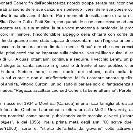
onard Cohen: fin dall’adolescenza ricordo troppe serate malinconiche, 
curati al suono delle sue canzoni e ripetendo i versi delle sue poesie
varti ma alleviano il dolore. Per i momenti di esaltazione c’erano i 
 Blue Oyster Cult o Patti Smith, ma quando le cose cominciavano ad an
lvagente era la sua musica, la sua voce monotona e profonda, la pro
cordi in minore, l’inconfondibile arpeggio della chitarra con corde d
 fin da quando sono stato capace di orizzontarmi con l’inglese ai temp
 ascolto da ancora prima: fin dalle medie. Si può dire che sono cresci
i primi pezzi che ho imparato sulla chitarra. Non mi illudo quindi di e
 di lui. A quasi ottant’anni continua a sedurre, il vecchio Lenny, un 
d elegante: canta spesso in ginocchio di fronte al suo pubblico e ai 
l Fedora Stetson nero, come quello dei rabbini, dalla bella 
o sul cuore: e non è un’affettazione. Mi fa ricordare ancora quell
oppi anni fa, Vittorio Curtoni, un po’ stufo di parlare solo di fantascienz
ionados: “Ragazzi, ascoltate Leonard Cohen: fa bene all’anima”. Parole 
nasce nel 1934 a Montreal (Canada) in una ricca famiglia ebrea ap
ofona del Quebec. Laureatosi in letteratura alla McGill University, ac
rta notorietà come poeta, pubblicando varie raccolte di versi (l’esor
olgies
”, è del 1956), Nella prima metà degli anni ‘60 scrive due
me
”(1963), sorta di “ritratto dell’artista da giovane” colto attrave