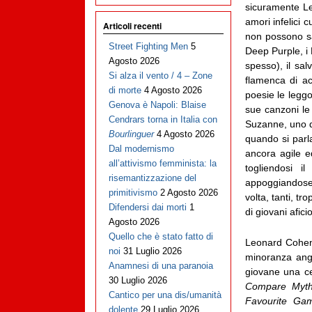
sicuramente Le
amori infelici 
Articoli recenti
non possono sal
Street Fighting Men
5
Deep Purple, i
Agosto 2026
spesso), il sa
Si alza il vento / 4 – Zone
flamenca di ac
di morte
4 Agosto 2026
poesie le leggo
Genova è Napoli: Blaise
sue canzoni le
Cendrars torna in Italia con
Suzanne, uno de
Bourlinguer
4 Agosto 2026
quando si parla
Dal modernismo
ancora agile e
all’attivismo femminista: la
togliendosi i
risemantizzazione del
appoggiandosel
primitivismo
2 Agosto 2026
volta, tanti, tr
Difendersi dai morti
1
di giovani afic
Agosto 2026
Quello che è stato fatto di
Leonard Cohen 
noi
31 Luglio 2026
minoranza angl
Anamnesi di una paranoia
giovane una ce
30 Luglio 2026
Compare Myth
Cantico per una dis/umanità
Favourite Ga
dolente
29 Luglio 2026