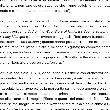
 dormendo, spero che le incontrerai presto: non accendere la luce, 
 sulla luna. E non sarò geloso sapendo che hanno addolcito la tua not
 modo e comunque andrebbe bene lo stesso”).
isco,
Songs From a Room
(1969), forse meno baciato dalla gr
ma in cui, “come un uccello sul filo, come un ubriaco in un coro 
la capolavori come
Bird on the Wire, Story of Isaac, It’s Seems So Long
, Lady Midnight
o il commovente omaggio alla Resistenza francese, d
antisistema,
The Partisan (“
quando hanno passato il confine mi fu inti
rò mai farlo: ho preso il fucile e mi sono dileguato; ho cambiato nom
 e figli, ma ho trovato molti amici… eravamo in tre stamattina, sono 
nti: le frontiere sono la mia prigione… Oh soffia, soffia il vento, fra le
aremo liberi: allora usciremo dall’ombra.”).
 of Love and Hate
(1970), viene inciso a Nashville con orchestrazioni 
ra country, fra i brani memorabili
Joan of Arc, Avalanche
e soprattut
sposta, non molto felicemente, in italiano e al femminile da De An
n assoluto la canzone più bella mai scritta sul triangolo amoroso e sui 
rois: Leonard si mette in campo in prima persona con una lettera 
all’amante della moglie (“Sono le quattro del mattino, la fine di Dic
pere se stai meglio, fa freddo a New York ma mi piace dove abito: a Cl
era. So che ti stai costruendo una casetta in mezzo al deserto: vivi pe