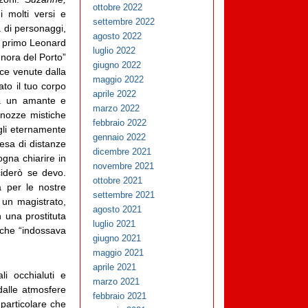
ottobre 2022
 molti versi e
settembre 2022
a di personaggi,
agosto 2022
el primo Leonard
luglio 2022
nora del Porto”
giugno 2022
nce venute dalla
maggio 2022
to il tuo corpo
aprile 2022
ca un amante e
marzo 2022
 nozze mistiche
febbraio 2022
igli eternamente
gennaio 2022
resa di distanze
dicembre 2021
gna chiarire in
novembre 2021
ciderò se devo.
ottobre 2021
à per le nostre
settembre 2021
 un magistrato,
agosto 2021
n una prostituta
luglio 2021
 che “indossava
giugno 2021
maggio 2021
aprile 2021
li occhialuti e
marzo 2021
alle atmosfere
febbraio 2021
 particolare che