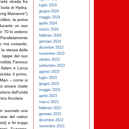
metà strada fra
luglio 2024
’isola di Hydra,
giugno 2024
long Marianne”)
maggio 2024
ollins, la prima
aprile 2024
 durante un suo
marzo 2024
ei ‘70 lo vedono
febbraio 2024
. Parallelamente
gennaio 2024
so ma costante,
dicembre 2023
 la stessa della
novembre 2023
e tappe del suo
ottobre 2023
lendida
Famous
settembre 2023
i: Adam e Lorca
agosto 2023
cista il primo,
luglio 2023
’ Man –
come si
giugno 2023
to amare risate
maggio 2023
ntore dell’unità
aprile 2023
nico focolare.
marzo 2023
febbraio 2023
er suonato una
gennaio 2023
cese del nativo
dicembre 2022
el) e fin troppi
novembre 2022
nzoni:
Suzanne,