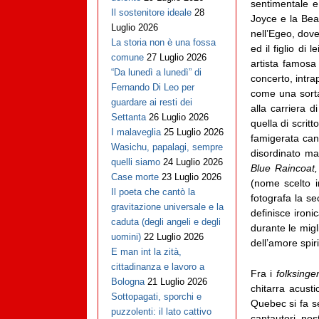
sentimentale e
Il sostenitore ideale
28
Joyce e la Beat
Luglio 2026
nell’Egeo, dov
La storia non è una fossa
ed il figlio di
comune
27 Luglio 2026
artista famosa
“Da lunedì a lunedì” di
concerto, intra
Fernando Di Leo per
come una sorta 
guardare ai resti dei
alla carriera d
Settanta
26 Luglio 2026
quella di scrit
I malaveglia
25 Luglio 2026
famigerata can
Wasichu, papalagi, sempre
disordinato ma
quelli siamo
24 Luglio 2026
Blue Raincoat
Case morte
23 Luglio 2026
(nome scelto i
Il poeta che cantò la
fotografa la s
gravitazione universale e la
definisce ironi
caduta (degli angeli e degli
durante le migl
uomini)
22 Luglio 2026
dell’amore spir
E man int la zità,
cittadinanza e lavoro a
Fra i
folksinge
Bologna
21 Luglio 2026
chitarra acust
Sottopagati, sporchi e
Quebec si fa se
puzzolenti: il lato cattivo
cantautori no