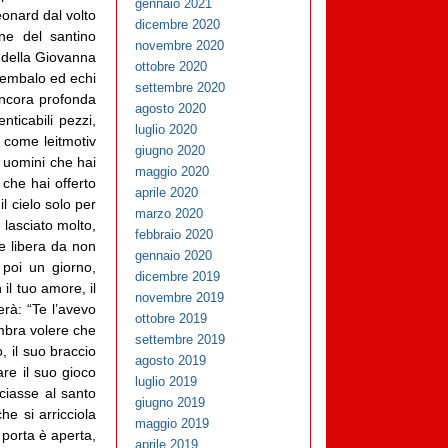
gennaio 2021
eonard dal volto
dicembre 2020
ne del santino
novembre 2020
 della Giovanna
ottobre 2020
icembalo ed echi
settembre 2020
 ancora profonda
agosto 2020
nticabili pezzi,
luglio 2020
 come leitmotiv
giugno 2020
i uomini che hai
maggio 2020
 che hai offerto
aprile 2020
l cielo solo per
marzo 2020
 lasciato molto,
febbraio 2020
 e libera da non
gennaio 2020
poi un giorno,
dicembre 2019
il tuo amore, il
novembre 2019
erà: “Te l’avevo
ottobre 2019
mbra volere che
settembre 2019
, il suo braccio
agosto 2019
are il suo gioco
luglio 2019
ciasse al santo
giugno 2019
he si arricciola
maggio 2019
 porta è aperta,
aprile 2019