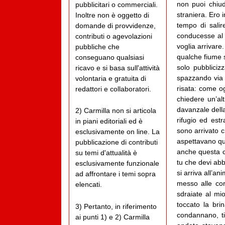
non puoi chiud
pubblicitari o commerciali.
straniera. Ero 
Inoltre non è oggetto di
tempo di sali
domande di provvidenze,
conducesse al 
contributi o agevolazioni
voglia arrivare
pubbliche che
qualche fiume s
conseguano qualsiasi
solo pubblicizz
ricavo e si basa sull'attività
spazzando via i
volontaria e gratuita di
risata: come og
redattori e collaboratori.
chiedere un’al
davanzale della 
2) Carmilla non si articola
rifugio ed est
in piani editoriali ed è
sono arrivato c
esclusivamente on line. La
aspettavano qu
pubblicazione di contributi
anche questa c
su temi d'attualità è
tu che devi abb
esclusivamente funzionale
si arriva all’a
ad affrontare i temi sopra
messo alle cor
elencati.
sdraiate al mi
toccato la bri
3) Pertanto, in riferimento
condannano, t
ai punti 1) e 2) Carmilla