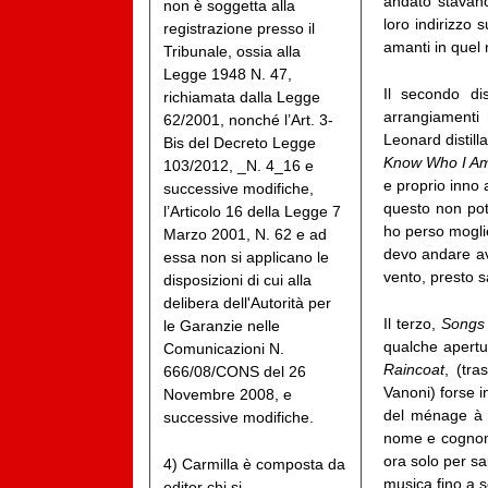
andato stavano
non è soggetta alla
loro indirizzo
registrazione presso il
amanti in quel
Tribunale, ossia alla
Legge 1948 N. 47,
Il secondo d
richiamata dalla Legge
arrangiamenti 
62/2001, nonché l’Art. 3-
Leonard distil
Bis del Decreto Legge
Know Who I Am
103/2012, _N. 4_16 e
e proprio inno 
successive modifiche,
questo non pot
l’Articolo 16 della Legge 7
ho perso moglie
Marzo 2001, N. 62 e ad
devo andare ava
essa non si applicano le
vento, presto s
disposizioni di cui alla
delibera dell'Autorità per
Il terzo,
Songs
le Garanzie nelle
qualche apertu
Comunicazioni N.
Raincoat
, (tra
666/08/CONS del 26
Vanoni) forse i
Novembre 2008, e
del ménage à t
successive modifiche.
nome e cognome 
ora solo per sa
4) Carmilla è composta da
musica fino a s
editor chi si