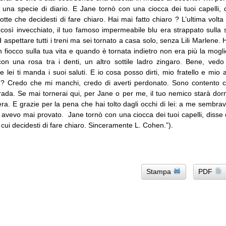
 una specie di diario. E Jane tornò con una ciocca dei tuoi capelli, d
otte che decidesti di fare chiaro. Hai mai fatto chiaro ? L’ultima volt
così invecchiato, il tuo famoso impermeabile blu era strappato sulla s
d aspettare tutti i treni ma sei tornato a casa solo, senza Lili Marlene. 
iocco sulla tua vita e quando è tornata indietro non era più la mogli
con una rosa tra i denti, un altro sottile ladro zingaro. Bene, ved
e lei ti manda i suoi saluti. E io cosa posso dirti, mio fratello e mio
i ? Credo che mi manchi, credo di averti perdonato. Sono contento 
strada. Se mai tornerai qui, per Jane o per me, il tuo nemico starà d
ra. E grazie per la pena che hai tolto dagli occhi di lei: a me sembra
avevo mai provato. Jane tornò con una ciocca dei tuoi capelli, disse 
n cui decidesti di fare chiaro. Sinceramente L. Cohen.”).
Stampa
PDF