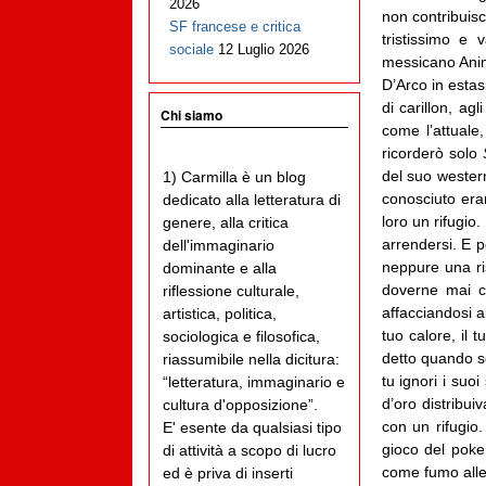
2026
non contribuisc
SF francese e critica
tristissimo e
sociale
12 Luglio 2026
messicano Anim
D’Arco in estas
di carillon, ag
Chi siamo
come l’attuale,
ricorderò solo
del suo weste
1) Carmilla è un blog
conosciuto eran
dedicato alla letteratura di
loro un rifugio
genere, alla critica
arrendersi. E p
dell'immaginario
neppure una ris
dominante e alla
doverne mai c
riflessione culturale,
affacciandosi a
artistica, politica,
tuo calore, il 
sociologica e filosofica,
detto quando s
riassumibile nella dicitura:
tu ignori i suo
“letteratura, immaginario e
d’oro distribui
cultura d'opposizione”.
con un rifugio
E' esente da qualsiasi tipo
gioco del poker
di attività a scopo di lucro
come fumo alle 
ed è priva di inserti