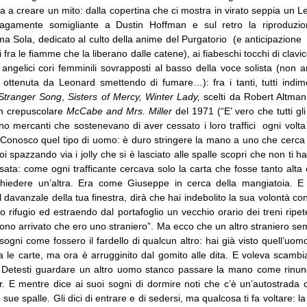
a a creare un mito: dalla copertina che ci mostra in virato seppia un L
 vagamente somigliante a Dustin Hoffman e sul retro la riproduzio
a Sola, dedicato al culto della anime del Purgatorio (e anticipazione
i fra le fiamme che la liberano dalle catene), ai fiabeschi tocchi di clav
li angelici cori femminili sovrapposti al basso della voce solista (non
 ottenuta da Leonard smettendo di fumare…): fra i tanti, tutti indime
Stranger Song
,
Sisters of Mercy, Winter Lady,
scelti da Robert Altman
rn crepuscolare
McCabe and Mrs. Miller
del 1971 (“E’ vero che tutti gl
o mercanti che sostenevano di aver cessato i loro traffici ogni volta
. Conosco quel tipo di uomo: è duro stringere la mano a uno che cerca i
oi spazzando via i jolly che si è lasciato alle spalle scopri che non ti ha
ata: come ogni trafficante cercava solo la carta che fosse tanto alta
hiedere un’altra. Era come Giuseppe in cerca della mangiatoia. E 
l davanzale della tua finestra, dirà che hai indebolito la sua volontà con 
tuo rifugio ed estraendo dal portafoglio un vecchio orario dei treni ripet
ono arrivato che ero uno straniero”. Ma ecco che un altro straniero se
i sogni come fossero il fardello di qualcun altro: hai già visto quell’uomo
va le carte, ma ora è arrugginito dal gomito alle dita. E voleva scambi
. Detesti guardare un altro uomo stanco passare la mano come rinun
. E mentre dice ai suoi sogni di dormire noti che c’è un’autostrada c
sue spalle. Gli dici di entrare e di sedersi, ma qualcosa ti fa voltare: la