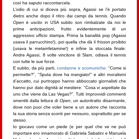
così ha saputo raccontarcela.
L’odio di cui si diceva più sopra, Agassi se l’è portato
dietro anche dopo il ritiro dai campi da tennis. Quando
Open
è uscito in USA subito son rimbalzate da noi le
prime anticipazioni, frutto evidentemente di un
aggressivo ufficio stampa. Prima la banalità pop (Agassi
usava il parrucchino!), poi quella che dà il
frisson
proibito
(usava le metamfetamine!) e infine la stoccata finale:
Andre Agassi, 8 volte vincitore di Slam, odiava il tennis
con tutte le sue forze.
E subito, da più parti,
condanne e scomuniche
: “Come si
permette?”, “Sputa dove ha mangiato!” e altri moralismi
d’accatto, cui purtroppo hanno abboccato giornalisti che
hanno pur dato dignità al mestiere: “Cosa vi aspettate da
uno che viene da Las Vegas?”. Tutti improvvidi commenti
smentiti dalla lettura di
Open
, un autoritratto disarmante,
dove non puoi che voler bene a un autore che racconta
la sua storia senza sconti per nessuno, soprattutto per se
stesso.
Io giocavo come un piede (e per quel che ve ne può
importare ero innamorato di Gabriela Sabatini e Manuela