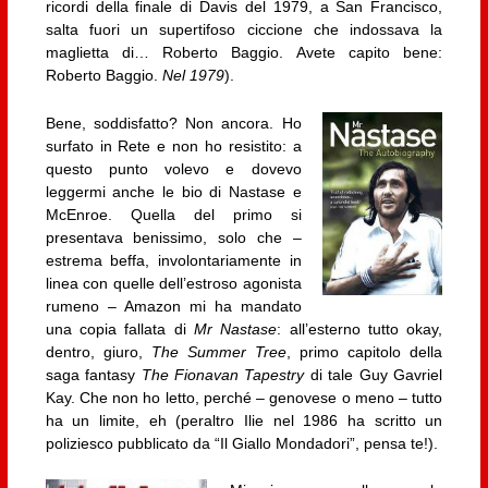
ricordi della finale di Davis del 1979, a San Francisco,
salta fuori un supertifoso ciccione che indossava la
maglietta di… Roberto Baggio. Avete capito bene:
Roberto Baggio.
Nel 1979
).
Bene, soddisfatto? Non ancora. Ho
surfato in Rete e non ho resistito: a
questo punto volevo e dovevo
leggermi anche le bio di Nastase e
McEnroe. Quella del primo si
presentava benissimo, solo che –
estrema beffa, involontariamente in
linea con quelle dell’estroso agonista
rumeno – Amazon mi ha mandato
una copia fallata di
Mr Nastase
: all’esterno tutto okay,
dentro, giuro,
The Summer Tree
, primo capitolo della
saga fantasy
The Fionavan Tapestry
di tale Guy Gavriel
Kay. Che non ho letto, perché – genovese o meno – tutto
ha un limite, eh (peraltro Ilie nel 1986 ha scritto un
poliziesco pubblicato da “Il Giallo Mondadori”, pensa te!).