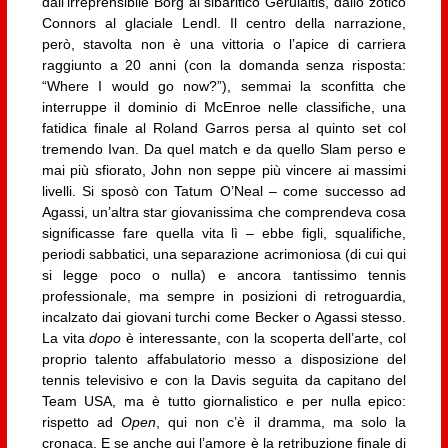
dall’irreprensibile Borg al sibaritico Gerulaitis, dallo zotico
Connors al glaciale Lendl. Il centro della narrazione,
però, stavolta non è una vittoria o l’apice di carriera
raggiunto a 20 anni (con la domanda senza risposta:
“Where I would go now?”), semmai la sconfitta che
interruppe il dominio di McEnroe nelle classifiche, una
fatidica finale al Roland Garros persa al quinto set col
tremendo Ivan. Da quel match e da quello Slam perso e
mai più sfiorato, John non seppe più vincere ai massimi
livelli. Si sposò con Tatum O’Neal – come successo ad
Agassi, un’altra star giovanissima che comprendeva cosa
significasse fare quella vita lì – ebbe figli, squalifiche,
periodi sabbatici, una separazione acrimoniosa (di cui qui
si legge poco o nulla) e ancora tantissimo tennis
professionale, ma sempre in posizioni di retroguardia,
incalzato dai giovani turchi come Becker o Agassi stesso.
La vita
dopo
è interessante, con la scoperta dell’arte, col
proprio talento affabulatorio messo a disposizione del
tennis televisivo e con la Davis seguita da capitano del
Team USA, ma è tutto giornalistico e per nulla epico:
rispetto ad
Open
, qui non c’è il dramma, ma solo la
cronaca. E se anche qui l’amore è la retribuzione finale di