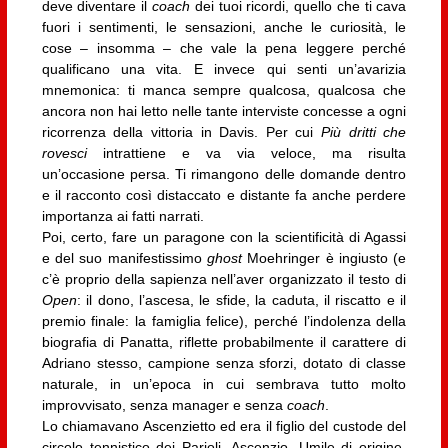
deve diventare il
coach
dei tuoi ricordi, quello che ti cava
fuori i sentimenti, le sensazioni, anche le curiosità, le
cose – insomma – che vale la pena leggere perché
qualificano una vita. E invece qui senti un’avarizia
mnemonica: ti manca sempre qualcosa, qualcosa che
ancora non hai letto nelle tante interviste concesse a ogni
ricorrenza della vittoria in Davis. Per cui
Più dritti che
rovesci
intrattiene e va via veloce, ma risulta
un’occasione persa. Ti rimangono delle domande dentro
e il racconto così distaccato e distante fa anche perdere
importanza ai fatti narrati.
Poi, certo, fare un paragone con la scientificità di Agassi
e del suo manifestissimo
ghost
Moehringer è ingiusto (e
c’è proprio della sapienza nell’aver organizzato il testo di
Open
: il dono, l’ascesa, le sfide, la caduta, il riscatto e il
premio finale: la famiglia felice), perché l’indolenza della
biografia di Panatta, riflette probabilmente il carattere di
Adriano stesso, campione senza sforzi, dotato di classe
naturale, in un’epoca in cui sembrava tutto molto
improvvisato, senza manager e senza
coach
.
Lo chiamavano Ascenzietto ed era il figlio del custode del
circolo tennistico dei Parioli, Ascenzio. Umile di origine,