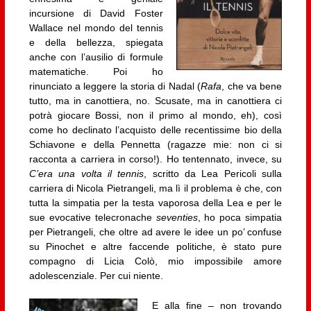
incursione di David Foster
Wallace nel mondo del tennis
e della bellezza, spiegata
anche con l’ausilio di formule
matematiche. Poi ho
rinunciato a leggere la storia di Nadal (
Rafa
, che va bene
tutto, ma in canottiera, no. Scusate, ma in canottiera ci
potrà giocare Bossi, non il primo al mondo, eh), così
come ho declinato l’acquisto delle recentissime bio della
Schiavone e della Pennetta (ragazze mie: non ci si
racconta a carriera in corso!). Ho tentennato, invece, su
C’era una volta il tennis
, scritto da Lea Pericoli sulla
carriera di Nicola Pietrangeli, ma lì il problema è che, con
tutta la simpatia per la testa vaporosa della Lea e per le
sue evocative telecronache
seventies
, ho poca simpatia
per Pietrangeli, che oltre ad avere le idee un po’ confuse
su Pinochet e altre faccende politiche, è stato pure
compagno di Licia Colò, mio impossibile amore
adolescenziale. Per cui niente.
E alla fine – non trovando