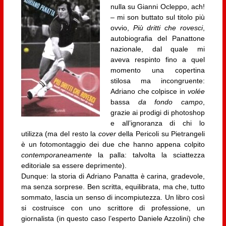
nulla su Gianni Ocleppo, ach!
– mi son buttato sul titolo più
ovvio,
Più dritti che rovesci
,
autobiografia del Panattone
nazionale, dal quale mi
aveva respinto fino a quel
momento una copertina
stilosa ma incongruente:
Adriano che colpisce in
volée
bassa
da fondo campo
,
grazie ai prodigi di photoshop
e all’ignoranza di chi lo
utilizza (ma del resto la
cover
della Pericoli su Pietrangeli
è un fotomontaggio dei due che hanno appena colpito
contemporaneamente
la palla: talvolta la sciattezza
editoriale sa essere deprimente).
Dunque: la storia di Adriano Panatta è carina, gradevole,
ma senza sorprese. Ben scritta, equilibrata, ma che, tutto
sommato, lascia un senso di incompiutezza. Un libro così
si costruisce con uno scrittore di professione, un
giornalista (in questo caso l’esperto Daniele Azzolini) che