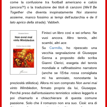
come la confusione tra football americano e calcio
(ancora?!) o la traduzione dei titoli di canzoni (
We’ll Be
Together
che diventa inopinatamente
Noi staremo
assieme
, manco fossimo ai tempi dell’autarchia e de
Il
lato aprico della strada
). Vabbeh.
Finisci un libro così e sei orfano. Ne
vuoi ancora. Altro tennis, altri
scambi, altri
ace
.
Su
Carmilla
, ho ripescato una
vecchia segnalazione di Giuseppe
Genna a proposito dello scriba
Gianni Clerici, esegeta del tennis
mondiale e raffinatissimo narratore
(anche se l’
Erba rossa
consigliata
mi ha annoiato, nonostante la
preziosità stilistica). Allora mi son comprato
Non avrei mai
vinto Wimbledon
, firmato proprio da lui, Giuseppe.
Perché preso dall’entusiasmo tennistico volevo leggerlo e
poi chiamarlo e chiacchierare di questa comune
passione. Solo che il romanzo non era suo. Cioè: era di