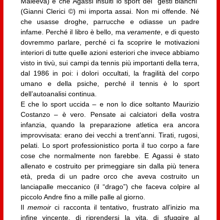
Maleeva) e che Agassi insulti lo sport dei “gesti bianchi”
(Gianni Clerici ©) mi importa assai. Non mi offende. Né
che usasse droghe, parrucche e odiasse un padre
infame. Perché il libro è bello, ma
veramente
, e di questo
dovremmo parlare, perché ci fa scoprire le motivazioni
interiori di tutte quelle azioni esteriori che invece abbiamo
visto in tivù, sui campi da tennis più importanti della terra,
dal 1986 in poi: i dolori occultati, la fragilità del corpo
umano e della psiche, perché il tennis è lo sport
dell’autoanalisi continua.
E che lo sport uccida – e non lo dice soltanto Maurizio
Costanzo – è vero. Pensate ai calciatori della vostra
infanzia, quando la preparazione atletica era ancora
improvvisata: erano dei vecchi a trent’anni. Tirati, rugosi,
pelati. Lo sport professionistico porta il tuo corpo a fare
cose che normalmente non farebbe. E Agassi è stato
allenato e costruito per primeggiare sin dalla più tenera
età, preda di un padre orco che aveva costruito un
lanciapalle meccanico (il “drago”) che faceva colpire al
piccolo Andre fino a mille palle al giorno.
Il
memoir
ci racconta il tentativo, frustrato all’inizio ma
infine vincente, di riprendersi la vita, di sfuggire al