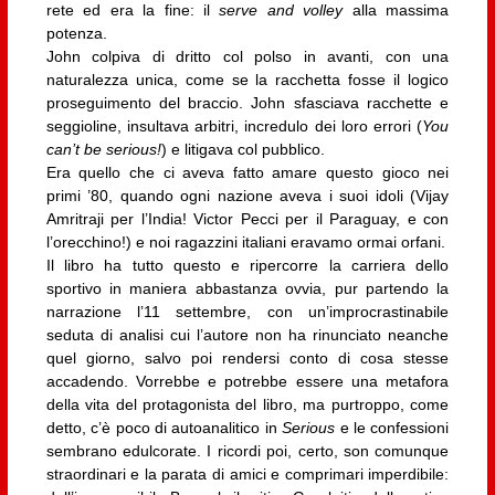
rete ed era la fine: il
serve and volley
alla massima
potenza.
John colpiva di dritto col polso in avanti, con una
naturalezza unica, come se la racchetta fosse il logico
proseguimento del braccio. John sfasciava racchette e
seggioline, insultava arbitri, incredulo dei loro errori (
You
can’t be serious!
) e litigava col pubblico.
Era quello che ci aveva fatto amare questo gioco nei
primi ’80, quando ogni nazione aveva i suoi idoli (Vijay
Amritraji per l’India! Victor Pecci per il Paraguay, e con
l’orecchino!) e noi ragazzini italiani eravamo ormai orfani.
Il libro ha tutto questo e ripercorre la carriera dello
sportivo in maniera abbastanza ovvia, pur partendo la
narrazione l’11 settembre, con un’improcrastinabile
seduta di analisi cui l’autore non ha rinunciato neanche
quel giorno, salvo poi rendersi conto di cosa stesse
accadendo. Vorrebbe e potrebbe essere una metafora
della vita del protagonista del libro, ma purtroppo, come
detto, c’è poco di autoanalitico in
Serious
e le confessioni
sembrano edulcorate. I ricordi poi, certo, son comunque
straordinari e la parata di amici e comprimari imperdibile: