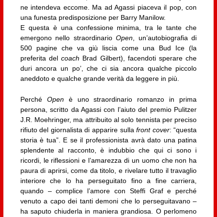
ne intendeva eccome. Ma ad Agassi piaceva il pop, con
una funesta predisposizione per Barry Manilow.
E questa è una confessione minima, tra le tante che
emergono nello straordinario
Open
, un’autobiografia di
500 pagine che va giù liscia come una Bud Ice (la
preferita del
coach
Brad Gilbert), facendoti sperare che
duri ancora un po’, che ci sia ancora qualche piccolo
aneddoto e qualche grande verità da leggere in più.
Perché
Open
è uno straordinario romanzo in prima
persona, scritto da Agassi con l’aiuto del premio Pulitzer
J.R. Moehringer, ma attribuito al solo tennista per preciso
rifiuto del giornalista di apparire sulla
front cover
: “questa
storia è tua”. E se il professionista avrà dato una patina
splendente al racconto, è indubbio che qui ci sono i
ricordi, le riflessioni e l’amarezza di un uomo che non ha
paura di aprirsi, come da titolo, e rivelare tutto il travaglio
interiore che lo ha perseguitato fino a fine carriera,
quando – complice l’amore con Steffi Graf e perché
venuto a capo dei tanti demoni che lo perseguitavano –
ha saputo chiuderla in maniera grandiosa. O perlomeno