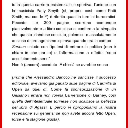
tutta questa carriera esistenziale e sportiva, l’unione con
la musicista Patty Smyth (sì, proprio così: come Patti
Smith, ma con le Y) è riferita quasi in termini burocratici.
Peccato. Le 300 pagine scorrono comunque
piacevolmente e a libro concluso si conferma la simpatia
che questo irlandese cocciuto, polemico e assolutamente
ansioso di protagonismo ispirava quando era in campo.
Serious
chiude con l’ipotesi di entrare in politica (non è
chiaro in che partito) e l’affermazione a effetto: “sono
assolutamente serio”.
Non è (ancora) accaduto. E chissà se avrebbe senso.
(Prima che Alessandro Baricco ne sancisse il successo
editoriale, avevamo già parlato sulle pagine di Carmilla di
Open
da quel dì. Come la sponsorizzazione di un
Giuliano Ferrara non rovina
La versione di Barney
, così
quella dell’intellettuale torinese non scalfisce la bellezza
del libro di Agassi. E perciò vi riproponiamo la nostra
recensione
sui generis
: se non avete ancora letto
Open
,
forse è la stagione giusta).