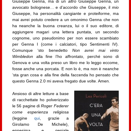
Giuseppe Genna, ma di un
altro
Giuseppe Genna, un
avvocato bolognese… e d’accordo che Giuseppe, il
mio
Giuseppe, ha personalità cangiante e proteiforme, ma
mai avrei potuto credere a un omonimo Genna che non
ha neanche la buona creanza, lui o il suo editore, di
aggiungere magari una lettera puntata, un secondo
cognome, uno pseudonimo per non essere scambiato
per Genna I (come i calciatori, tipo Sentimenti IV).
Comunque ‘sto benedetto
Non avrei mai vinto
Wimbledon
alla fine l’ho affrontato, perché sono di
Genova e una volta preso un libro me lo leggo eccome,
fosse anche una porcata. E non lo è, ma non è neanche
‘sta gran cosa e alla fine della faccenda ho pensato che
questo Genna 2.0 mi aveva fregato due volte. Amen.
Ansioso di altre letture a base
di racchettate ho polverizzato
le 56 pagine di
Roger Federer
come esperienza religiosa
(leggine
qui
, grazie a
Girolamo De Michele),
ennesima e geniale