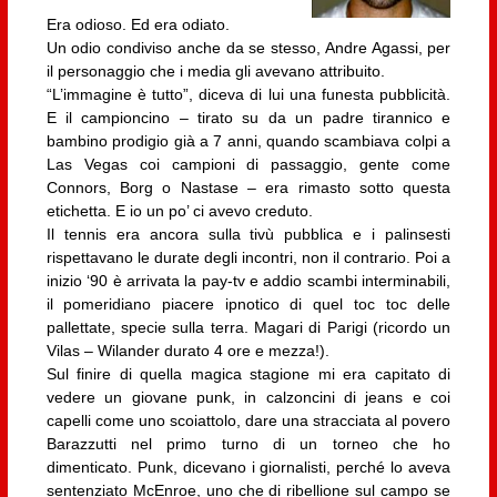
Era odioso. Ed era odiato.
Un odio condiviso anche da se stesso, Andre Agassi, per
il personaggio che i media gli avevano attribuito.
“L’immagine è tutto”, diceva di lui una funesta pubblicità.
E il campioncino – tirato su da un padre tirannico e
bambino prodigio già a 7 anni, quando scambiava colpi a
Las Vegas coi campioni di passaggio, gente come
Connors, Borg o Nastase – era rimasto sotto questa
etichetta. E io un po’ ci avevo creduto.
Il tennis era ancora sulla tivù pubblica e i palinsesti
rispettavano le durate degli incontri, non il contrario. Poi a
inizio ‘90 è arrivata la pay-tv e addio scambi interminabili,
il pomeridiano piacere ipnotico di quel toc toc delle
pallettate, specie sulla terra. Magari di Parigi (ricordo un
Vilas – Wilander durato 4 ore e mezza!).
Sul finire di quella magica stagione mi era capitato di
vedere un giovane punk, in calzoncini di jeans e coi
capelli come uno scoiattolo, dare una stracciata al povero
Barazzutti nel primo turno di un torneo che ho
dimenticato. Punk, dicevano i giornalisti, perché lo aveva
sentenziato McEnroe, uno che di ribellione sul campo se