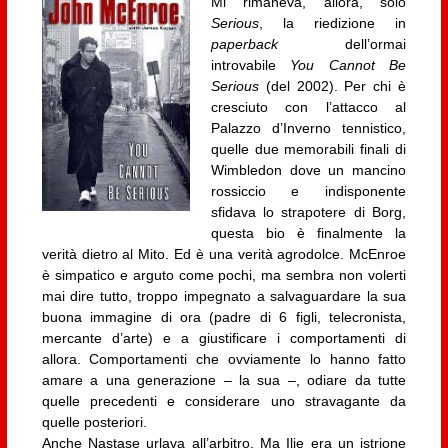
Mi rimaneva, allora, solo
Serious
, la riedizione in
paperback
dell’ormai
introvabile
You Cannot Be
Serious
(del 2002). Per chi è
cresciuto con l’attacco al
Palazzo d’Inverno tennistico,
quelle due memorabili finali di
Wimbledon dove un mancino
rossiccio e indisponente
sfidava lo strapotere di Borg,
questa bio è finalmente la
verità dietro al Mito. Ed è una verità agrodolce. McEnroe
è simpatico e arguto come pochi, ma sembra non volerti
mai dire tutto, troppo impegnato a salvaguardare la sua
buona immagine di ora (padre di 6 figli, telecronista,
mercante d’arte) e a giustificare i comportamenti di
allora. Comportamenti che ovviamente lo hanno fatto
amare a una generazione – la sua –, odiare da tutte
quelle precedenti e considerare uno stravagante da
quelle posteriori.
Anche Nastase urlava all’arbitro. Ma Ilie era un istrione