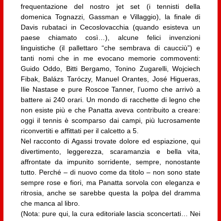
frequentazione del nostro jet set (i tennisti della
domenica Tognazzi, Gassman e Villaggio), la finale di
Davis rubataci in Cecoslovacchia (quando esisteva un
paese chiamato così…), alcune felici invenzioni
linguistiche (il pallettaro “che sembrava di caucciù”) e
tanti nomi che in me evocano memorie commoventi:
Guido Oddo, Bitti Bergamo, Tonino Zugarelli, Wojciech
Fibak, Balázs Taróczy, Manuel Orantes, José Higueras,
Ilie Nastase e pure Roscoe Tanner, l’uomo che arrivò a
battere ai 240 orari. Un mondo di racchette di legno che
non esiste più e che Panatta aveva contribuito a creare:
oggi il tennis è scomparso dai campi, più lucrosamente
riconvertiti e affittati per il calcetto a 5.
Nel racconto di Agassi trovate dolore ed espiazione, qui
divertimento, leggerezza, scaramanzia e bella vita,
affrontate da impunito sorridente, sempre, nonostante
tutto. Perché – di nuovo come da titolo – non sono state
sempre rose e fiori, ma Panatta sorvola con eleganza e
ritrosia, anche se sarebbe questa la polpa del dramma
che manca al libro.
(Nota: pure qui, la cura editoriale lascia sconcertati… Nei