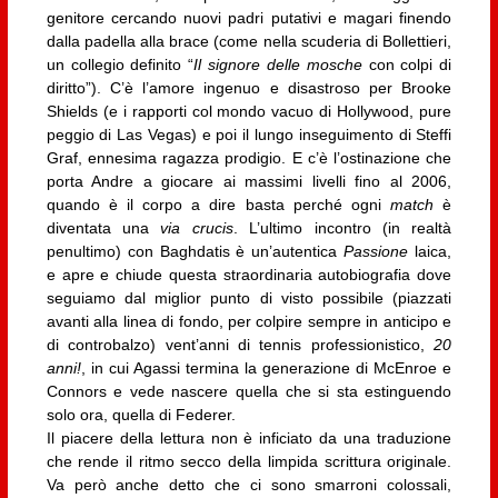
genitore cercando nuovi padri putativi e magari finendo
dalla padella alla brace (come nella scuderia di Bollettieri,
un collegio definito “
Il signore delle mosche
con colpi di
diritto”). C’è l’amore ingenuo e disastroso per Brooke
Shields (e i rapporti col mondo vacuo di Hollywood, pure
peggio di Las Vegas) e poi il lungo inseguimento di Steffi
Graf, ennesima ragazza prodigio. E c’è l’ostinazione che
porta Andre a giocare ai massimi livelli fino al 2006,
quando è il corpo a dire basta perché ogni
match
è
diventata una
via crucis
. L’ultimo incontro (in realtà
penultimo) con Baghdatis è un’autentica
Passione
laica,
e apre e chiude questa straordinaria autobiografia dove
seguiamo dal miglior punto di visto possibile (piazzati
avanti alla linea di fondo, per colpire sempre in anticipo e
di controbalzo) vent’anni di tennis professionistico,
20
anni!
, in cui Agassi termina la generazione di McEnroe e
Connors e vede nascere quella che si sta estinguendo
solo ora, quella di Federer.
Il piacere della lettura non è inficiato da una traduzione
che rende il ritmo secco della limpida scrittura originale.
Va però anche detto che ci sono smarroni colossali,