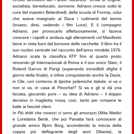
socialista, beneducato, sornione, Adriano cresce sotto le
cure del maestro Belardinelli, della scuola di Formia, colui
che aveva insegnato al Duce i rudimenti del tennis
(invano, direi, vedendo i film Luce). E il compagno
Adriano, per provocarlo affettuosamente, si faceva
crescere i capelli e andava agli allenamenti col Manifesto
bene in vista fuori dal borsone delle racchette. Il libro ha il
suo nucleo centrale nel racconto dell’anno mirabile 1976:
Adriano scala la classifica ATP fino al quarto posto
vincendo gli Internazionali di Roma e il suo unico Slam, il
Roland Garros di Parigi (superando incredibili sfighe il
giorno della finale), e infine conquistando anche la Davis,
in Cile, con contorno di tipiche polemiche italiote: si va o
non si va, in casa di Pinochet? Si va e gli si dà una
lisciata, giocando pure – su idea di Adriano – il doppio
decisivo in maglietta rossa, così, tanto per rompere le
balle ai fascisti cileni.
In
Più dritti che rovesci
ci sono gli amorazzi (Mita Medici
e Loredana Berté, che poi Panatta farà conoscere al
grande amico Bjorn Borg, accendendo la miccia della
coppia più deflagrante degli anni Ottanta), la