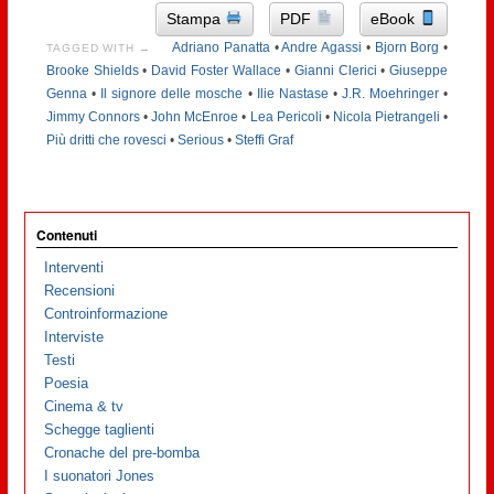
Stampa
PDF
eBook
Adriano Panatta
•
Andre Agassi
•
Bjorn Borg
•
TAGGED WITH →
Brooke Shields
•
David Foster Wallace
•
Gianni Clerici
•
Giuseppe
Genna
•
Il signore delle mosche
•
Ilie Nastase
•
J.R. Moehringer
•
Jimmy Connors
•
John McEnroe
•
Lea Pericoli
•
Nicola Pietrangeli
•
Più dritti che rovesci
•
Serious
•
Steffi Graf
Contenuti
Interventi
Recensioni
Controinformazione
Interviste
Testi
Poesia
Cinema & tv
Schegge taglienti
Cronache del pre-bomba
I suonatori Jones