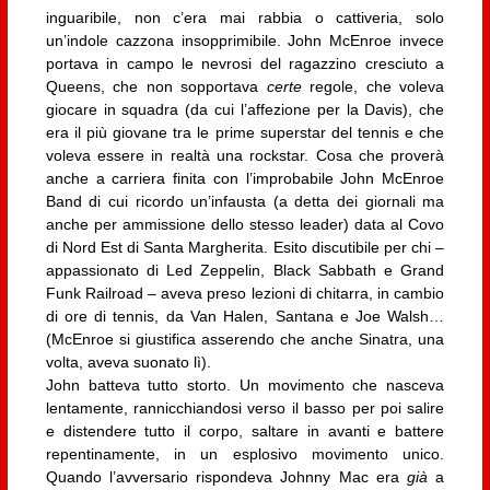
inguaribile, non c’era mai rabbia o cattiveria, solo
un’indole cazzona insopprimibile. John McEnroe invece
portava in campo le nevrosi del ragazzino cresciuto a
Queens, che non sopportava
certe
regole, che voleva
giocare in squadra (da cui l’affezione per la Davis), che
era il più giovane tra le prime superstar del tennis e che
voleva essere in realtà una rockstar. Cosa che proverà
anche a carriera finita con l’improbabile John McEnroe
Band di cui ricordo un’infausta (a detta dei giornali ma
anche per ammissione dello stesso leader) data al Covo
di Nord Est di Santa Margherita. Esito discutibile per chi –
appassionato di Led Zeppelin, Black Sabbath e Grand
Funk Railroad – aveva preso lezioni di chitarra, in cambio
di ore di tennis, da Van Halen, Santana e Joe Walsh…
(McEnroe si giustifica asserendo che anche Sinatra, una
volta, aveva suonato lì).
John batteva tutto storto. Un movimento che nasceva
lentamente, rannicchiandosi verso il basso per poi salire
e distendere tutto il corpo, saltare in avanti e battere
repentinamente, in un esplosivo movimento unico.
Quando l’avversario rispondeva Johnny Mac era
già
a