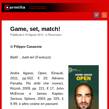
Game, set, match!
Pubblicato il
18 Agosto 2013
· in
Recensioni
·
di
Filippo Casaccia
Batti! …batti lei!
(Fantozzi)
Andre Agassi,
Open
, Einaudi,
2011, pp.502, € 20; Adriano
Panatta,
Più dritti che rovesci
,
Rizzoli, 2009, pp. 221, € 17; John
McEnroe e James Kaplan,
Serious
, Sphere, 2003, pp. 325, £
9,99; e altre cosine
en passant
.