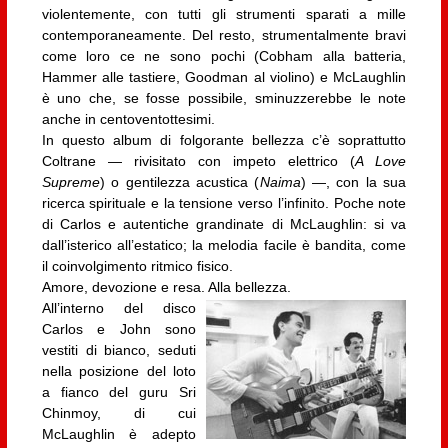
violentemente, con tutti gli strumenti sparati a mille
contemporaneamente. Del resto, strumentalmente bravi
come loro ce ne sono pochi (Cobham alla batteria,
Hammer alle tastiere, Goodman al violino) e McLaughlin
è uno che, se fosse possibile, sminuzzerebbe le note
anche in centoventottesimi.
In questo album di folgorante bellezza c’è soprattutto
Coltrane — rivisitato con impeto elettrico (
A Love
Supreme
) o gentilezza acustica (
Naima
) —, con la sua
ricerca spirituale e la tensione verso l’infinito. Poche note
di Carlos e autentiche grandinate di McLaughlin: si va
dall’isterico all’estatico; la melodia facile è bandita, come
il coinvolgimento ritmico fisico.
Amore, devozione e resa. Alla bellezza.
All’interno del disco
Carlos e John sono
vestiti di bianco, seduti
nella posizione del loto
a fianco del guru Sri
Chinmoy, di cui
McLaughlin è adepto