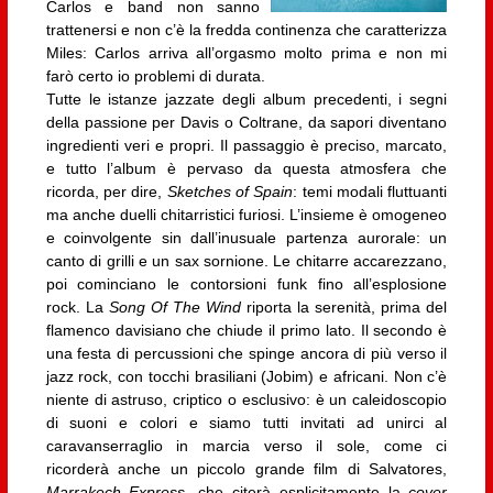
Carlos e band non sanno
trattenersi e non c’è la fredda continenza che caratterizza
Miles: Carlos arriva all’orgasmo molto prima e non mi
farò certo io problemi di durata.
Tutte le istanze jazzate degli album precedenti, i segni
della passione per Davis o Coltrane, da sapori diventano
ingredienti veri e propri. Il passaggio è preciso, marcato,
e tutto l’album è pervaso da questa atmosfera che
ricorda, per dire,
Sketches of Spain
: temi modali fluttuanti
ma anche duelli chitarristici furiosi. L’insieme è omogeneo
e coinvolgente sin dall’inusuale partenza aurorale: un
canto di grilli e un sax sornione. Le chitarre accarezzano,
poi cominciano le contorsioni funk fino all’esplosione
rock. La
Song Of The Wind
riporta la serenità, prima del
flamenco davisiano che chiude il primo lato. Il secondo è
una festa di percussioni che spinge ancora di più verso il
jazz rock, con tocchi brasiliani (Jobim) e africani. Non c’è
niente di astruso, criptico o esclusivo: è un caleidoscopio
di suoni e colori e siamo tutti invitati ad unirci al
caravanserraglio in marcia verso il sole, come ci
ricorderà anche un piccolo grande film di Salvatores,
Marrakech Express
, che citerà esplicitamente la
cover