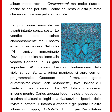
album meno rock di
Caravanserai
ma molto riuscito,
anche se non per tutti – come del resto questa puntata
che mi sembra una pallata micidiale.
La produzione musicale va
avanti intanto senza soste. Le
vendite sono calate
clamorosamente ma il nostro
eroe non se ne cura. Nel luglio
’74 l’amico immaginario
Devadip pubblica assieme alla
vedova Coltrane un 33
ghiri
soporifero:
Illuminations
. Levigato, lontanissimo dalla
violenza dei Santana prima maniera, si apre con un
programmatico Oooooom. In formazione gente
quotatissima come Jack DeJohnette, Dave Holland e il
flautista Jules Broussard. La CBS tollera il successo
irrisorio mentre Carlos appaga l’ego musicista, guadagna
la stima di alcuni colleghi e la rivalutazione ipocrita delle
riviste di settore. E intanto a ottobre è già pronto un altro
album di gruppo,
Borboletta
. E qui, per l’ascoltatore