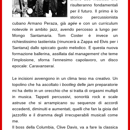
risulteranno fondamentali
per il futuro. Il primo è lo
storico percussionista
cubano Armano Peraza, già
agée
e con un curriculum
notevole in ambito jazz, avendo percosso a lungo per
Mongo Santamaria. Tom Coster è invece un
richiestissimo tastierista (rinuncerà a Zappa ed Elvis per i
Santana) dallo spiccato gusto melodico. E questa nuova
formazione ballerina, assillata dal
management
che teme
l’implosione, sforna l’ennesimo capolavoro, un disco
epocale:
Caravanserai
.
Le incisioni avvengono in un clima teso ma creativo. Un
topolino che ha ascoltato i
bootleg
delle
jam
preparatorie
mi ha detto in un orecchio che si tratta di orgasmi multipli
in musica. Tappeti percussivi, sonorità rock e scale
astruse che si arrampicano su sequenze di accordi
eccedenti, diminuiti e aumentati, quelli che fan la gioia del
jazzofilo e il dramma degli irrecuperabili musicali come
me.
Il boss della Columbia, Clive Davis, va a fare la classica