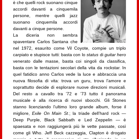
è che quelli rock suonano cinque
accordi davanti a cinquemila
persone, mentre quelli jazz
suonano cinquemila accordi
davanti a cinque persone.
La diceria non sembra
spaventare Carlos Santana che
nel 1972, esaurito come Vil Coyote, compie un triplo
carpiato e stupisce tutti: basta con lo
status
di
guitar hero
venerato dalle masse, basta coi singoli da classifica,
basta con le tentazioni secolari della vita da rockstar. In
quel fatidico anno Carlos vede la luce e abbraccia una
nuova filosofia di vita: trova un guru, trova l’amore e
soprattutto decide di esplorare nuove direzioni musicali.
Del resto a cavallo tra ’72 e ’73 tutto il panorama
musicale è alla ricerca di nuovi sbocchi. Gli Stones
stanno licenziando l’ultimo loro grande album, forse il
migliore,
Exile On Main St
.; la triade dell’hard rock —
Deep Purple, Black Sabbath e Led Zeppelin — è
spaesata e non raggiungerà più le vette passate, così
come gli Who. Jeff Beck cazzeggia, Clapton è drogato