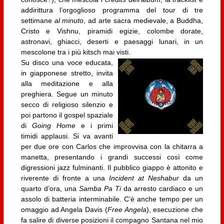
addirittura l’orgoglioso programma del tour di tre
settimane
al minuto
, ad arte sacra medievale, a Buddha,
Cristo e Vishnu, piramidi egizie, colombe dorate,
astronavi, ghiacci, deserti e paesaggi lunari, in un
mescolone tra i più kitsch mai visti.
Su disco una voce educata,
in giapponese stretto, invita
alla meditazione e alla
preghiera. Segue un minuto
secco di religioso silenzio e
poi partono il gospel spaziale
di
Going Home
e i primi
timidi applausi. Si va avanti
per due ore con Carlos che improvvisa con la chitarra a
manetta, presentando i grandi successi così come
digressioni jazz fulminanti. Il pubblico giappo è attonito e
riverente di fronte a una
Incident at Neshabur
da un
quarto d’ora, una
Samba Pa Ti
da arresto cardiaco e un
assolo di batteria interminabile. C’è anche tempo per un
omaggio ad Angela Davis (
Free Angela
), esecuzione che
fa salire di diverse posizioni il compagno Santana nel mio