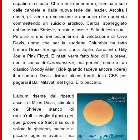
capatina in studio. Che è nella penombra, illuminato solo
dalle candele e dalla nuova fede del leader. Ascolta i
nastri, gli viene un coccolone e annuncia che qui si sta
commettendo un suicidio artistico. Carlos, spalleggiato
dal batterista Shrieve, resiste e insiste. Si fa di testa sua.
Peraltro è uno dei pochi errori di valutazione di Clive
Davis, uomo che per la suddetta Columbia ha fatto
firmare Bruce Springsteen, Janis Joplin, Aerosmith, Billy
Joel e Pink Floyd. E infatti verrà fatto fuori di lì a breve,
non a causa di
Caravanserai
, ma perché, come in un
classico Woody Allen (cioè quando faceva ancora ridere)
il milionario Davis distrae alcuni fondi della CBS per
pagarsi il Bar Mitzvah del figlio. E lo beccano.
L’album risente dei ripetuti
ascolti di Miles Davis, stimolati
da Shrieve stanco di
rock’n’roll: si coglie il gusto per
quei
groove
da
trance
su cui il
solista fa ghirigori, melodie e
piccole fughe in avanti… ma