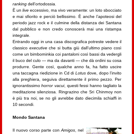
ranking
dell’ortodossia.
È un
live
eccessivo, ma vivo veramente: un loto sbocciato
e mai sfiorito e perciò bellissimo. È anche l’apoteosi del
periodo jazz rock e il culmine della distanza dei Santana
dal pubblico e non credo conoscerà mai una ristampa
integrale.
Entrando oggi in una casa discografica potreste vedere il
classico
executive
che si butta giù dall’ultimo piano così
come un bimbominkia coi pantaloni così bassi da vedergli
il buco del culo — ma da davanti — che dà ordini su cosa
produrre. Gente così, qualche anno fa, ha fatto uscire
una taccagna riedizione in Cd di
Lotus
dove, dopo l’invito
alla preghiera, seguiva direttamente il primo pezzo. Per
ignorantissimo
horror vacui
, questi fessi hanno tagliato la
meditazione silenziosa. Ringrazino che Sri Chinmoy non
è più tra noi, se no gli avrebbe dato diecimila schiaffi in
10 secondi.
Mondo Santana
Il nuovo corso parte con
Amigos
, nel