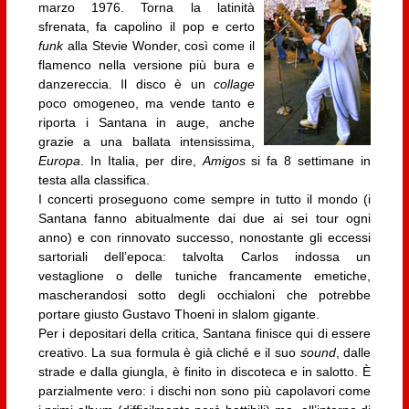
marzo 1976. Torna la latinità
sfrenata, fa capolino il pop e certo
funk
alla Stevie Wonder, così come il
flamenco nella versione più bura e
danzereccia. Il disco è un
collage
poco omogeneo, ma vende tanto e
riporta i Santana in auge, anche
grazie a una ballata intensissima,
Europa
. In Italia, per dire,
Amigos
si fa 8 settimane in
testa alla classifica.
I concerti proseguono come sempre in tutto il mondo (i
Santana fanno abitualmente dai due ai sei tour ogni
anno) e con rinnovato successo, nonostante gli eccessi
sartoriali dell’epoca: talvolta Carlos indossa un
vestaglione o delle tuniche francamente emetiche,
mascherandosi sotto degli occhialoni che potrebbe
portare giusto Gustavo Thoeni in slalom gigante.
Per i depositari della critica, Santana finisce qui di essere
creativo. La sua formula è già cliché e il suo
sound
, dalle
strade e dalla giungla, è finito in discoteca e in salotto. È
parzialmente vero: i dischi non sono più capolavori come