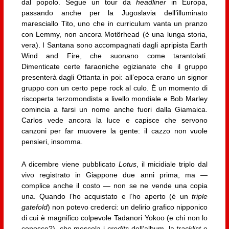
dal popolo. Segue un tour da
headliner
in Europa,
passando anche per la Jugoslavia dell’illuminato
maresciallo Tito, uno che in curriculum vanta un pranzo
con Lemmy, non ancora Motörhead (è una lunga storia,
vera). I Santana sono accompagnati dagli apripista Earth
Wind and Fire, che suonano come tarantolati.
Dimenticate certe faraoniche egizianate che il gruppo
presenterà dagli Ottanta in poi: all’epoca erano un signor
gruppo con un certo pepe rock al culo. È un momento di
riscoperta terzomondista a livello mondiale e Bob Marley
comincia a farsi un nome anche fuori dalla Giamaica.
Carlos vede ancora la luce e capisce che servono
canzoni per far muovere la gente: il cazzo non vuole
pensieri, insomma.
A dicembre viene pubblicato
Lotus
, il micidiale triplo dal
vivo registrato in Giappone due anni prima, ma —
complice anche il costo — non se ne vende una copia
una. Quando l’ho acquistato e l’ho aperto (è un
triple
gatefold
) non potevo crederci: un delirio grafico nipponico
di cui è magnifico colpevole Tadanori Yokoo (e chi non lo
conosce?), che mescola i
credits
dell’album, la
tracklist
e