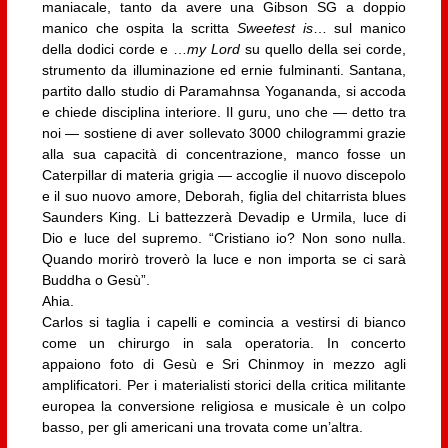
maniacale, tanto da avere una Gibson SG a doppio
manico che ospita la scritta
Sweetest is
… sul manico
della dodici corde e …
my Lord
su quello della sei corde,
strumento da illuminazione ed ernie fulminanti. Santana,
partito dallo studio di Paramahnsa Yogananda, si accoda
e chiede disciplina interiore. Il guru, uno che — detto tra
noi — sostiene di aver sollevato 3000 chilogrammi grazie
alla sua capacità di concentrazione, manco fosse un
Caterpillar di materia grigia — accoglie il nuovo discepolo
e il suo nuovo amore, Deborah, figlia del chitarrista blues
Saunders King. Li battezzerà Devadip e Urmila, luce di
Dio e luce del supremo. “Cristiano io? Non sono nulla.
Quando morirò troverò la luce e non importa se ci sarà
Buddha o Gesù”.
Ahia.
Carlos si taglia i capelli e comincia a vestirsi di bianco
come un chirurgo in sala operatoria. In concerto
appaiono foto di Gesù e Sri Chinmoy in mezzo agli
amplificatori. Per i materialisti storici della critica militante
europea la conversione religiosa e musicale è un colpo
basso, per gli americani una trovata come un’altra.