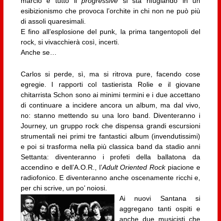
marcio e tutto il
progressive
si sta rifugiando in un
esibizionismo che provoca l’orchite in chi non ne può più
di assoli quaresimali.
E fino all’esplosione del punk, la prima tangentopoli del
rock, si vivacchierà così, incerti.
Anche se…
Carlos si perde, sì, ma si ritrova pure, facendo cose
egregie. I rapporti col tastierista Rolie e il giovane
chitarrista Schon sono ai minimi termini e i due accettano
di continuare a incidere ancora un album, ma dal vivo,
no: stanno mettendo su una loro band. Diventeranno i
Journey, un gruppo rock che dispensa grandi escursioni
strumentali nei primi tre fantastici album (invendutissimi)
e poi si trasforma nella più classica band da stadio anni
Settanta: diventeranno i profeti della ballatona da
accendino e dell’A.O.R., l’
Adult Oriented Rock
piacione e
radiofonico. E diventeranno anche oscenamente ricchi e,
per chi scrive, un po’ noiosi.
Ai nuovi Santana si
aggregano tanti ospiti e
anche due musicisti che