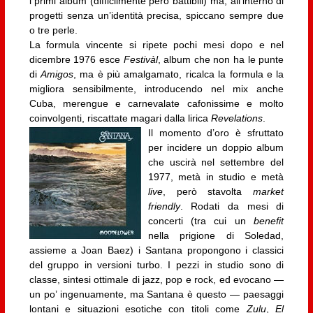
i primi album (difficilmente però battibili) ma, all’interno di
progetti senza un’identità precisa, spiccano sempre due
o tre perle.
La formula vincente si ripete pochi mesi dopo e nel
dicembre 1976 esce
Festivàl
, album che non ha le punte
di
Amigos
, ma è più amalgamato, ricalca la formula e la
migliora sensibilmente, introducendo nel mix anche
Cuba, merengue e carnevalate cafonissime e molto
coinvolgenti, riscattate magari dalla lirica
Revelations
.
Il momento d’oro è sfruttato
per incidere un doppio album
che uscirà nel settembre del
1977, metà in studio e metà
live
, però stavolta
market
friendly
. Rodati da mesi di
concerti (tra cui un
benefit
nella prigione di Soledad,
assieme a Joan Baez) i Santana propongono i classici
del gruppo in versioni turbo. I pezzi in studio sono di
classe, sintesi ottimale di jazz, pop e rock, ed evocano —
un po’ ingenuamente, ma Santana è questo — paesaggi
lontani e situazioni esotiche con titoli come
Zulu
,
El