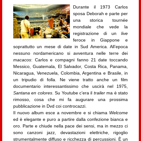
Durante il 1973 Carlos
sposa Deborah e parte per
una storica tournée
mondiale che vede la
registrazione di un
live
feroce in Giappone e
soprattutto un mese di date in Sud America. All’epoca
nessuno nordamericano si avventura nelle terre dei
macacos
: Carlos e compagni fanno 21 date toccando
Messico, Guatemala, El Salvador, Costa Rica, Panama,
Nicaragua, Venezuela, Colombia, Argentina e Brasile, in
un tripudio di folla. Ne viene tratto anche un film
documentario interessantissimo che uscirà nel 1975,
Santana en colores
. Su Youtube c’era il
trailer
ma è stato
rimosso, cosa che mi fa augurare una prossima
pubblicazione in Dvd coi controcazzi.
Il nuovo album esce a novembre e si chiama
Welcome
ed è elegante e puro a partire dalla confezione bianca e
oro. Parte e chiude nella pace dei sensi, ma in mezzo ci
sono canzoni jazz, devastazioni elettriche, rigoglio
strumentalmente diffuso e ricchezza di percussioni. È un