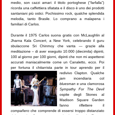
medio, son cazzi amari: il titolo portoghese (“farfalla”)
ricorda una caffettiera sfiatata e il disco è uno dei prodotti
santaniani più ostici. Pochissimo rock, qualche splendida
melodia, tanto Brasile. Lo comprano a malapena i
familiari di Carlos.
Durante il 1975 Carlos suona gratis con McLaughlin al
Jharna Kala Concert, a New York, celebrando il guru
sbulaccone Sri Chinmoy che vanta — grazie alla
meditazione – di aver eseguito 10.000 (diecimila) dipinti,
100 al giorno per 100 giorni, dipinti che non mi aspetterei
accurati maniacalmente come un Canaletto, ecco. Poi
per fortuna il chitarrista parte in tour aprendo per il
redivivo Clapton.
Qualche
jam
incendiaria col
bluesman
e una clamorosa
Sympathy For The Devil
ospite degli Stones al
Madison Square Garden
fanno riflettere il
compañero
che comprende di essersi troppo distanziato