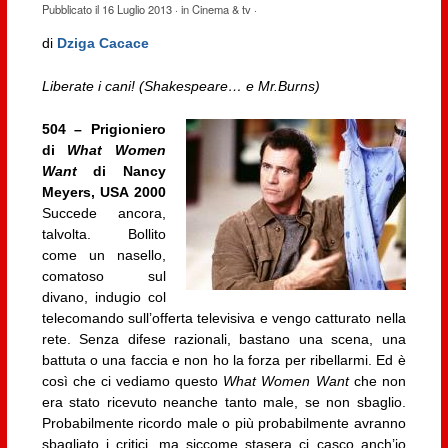
Pubblicato il
16 Luglio 2013
· in
Cinema & tv
·
di
Dziga Cacace
Liberate i cani! (Shakespeare… e Mr.Burns)
504 – Prigioniero
di
What Women
Want
di Nancy
Meyers, USA 2000
Succede ancora,
talvolta. Bollito
come un nasello,
comatoso sul
divano, indugio col
telecomando sull’offerta televisiva e vengo catturato nella
rete. Senza difese razionali, bastano una scena, una
battuta o una faccia e non ho la forza per ribellarmi. Ed è
così che ci vediamo questo
What Women Want
che non
era stato ricevuto neanche tanto male, se non sbaglio.
Probabilmente ricordo male o più probabilmente avranno
sbagliato i critici, ma siccome stasera ci casco anch’io