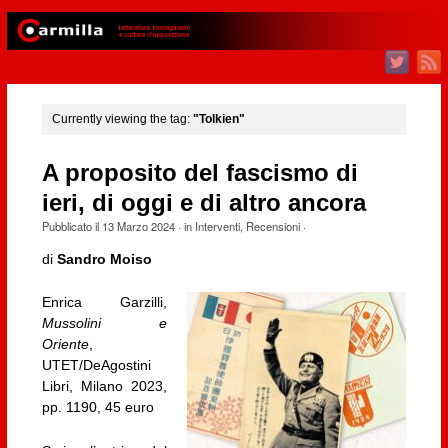
Currently viewing the tag:
"Tolkien"
A proposito del fascismo di
ieri, di oggi e di altro ancora
Pubblicato il
13 Marzo 2024
· in
Interventi
,
Recensioni
·
di
Sandro Moiso
Enrica Garzilli,
Mussolini e
Oriente
,
UTET/DeAgostini
Libri, Milano 2023,
pp. 1190, 45 euro