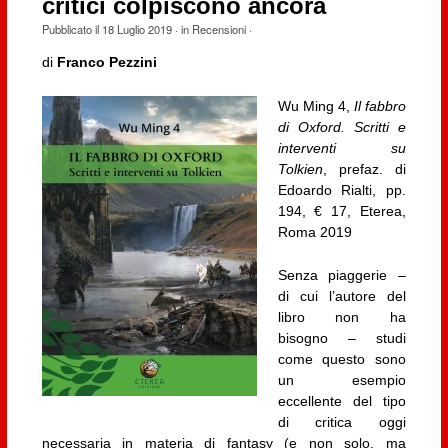
critici colpiscono ancora
Pubblicato il
18 Luglio 2019
· in
Recensioni
·
di
Franco Pezzini
Wu Ming 4,
Il fabbro
di Oxford. Scritti e
interventi su
Tolkien
, prefaz. di
Edoardo Rialti, pp.
194, € 17, Eterea,
Roma 2019
Senza piaggerie –
di cui l’autore del
libro non ha
bisogno – studi
come questo sono
un esempio
eccellente del tipo
di critica oggi
necessaria in materia di fantasy (e non solo, ma