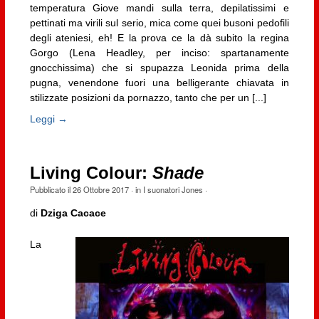
temperatura Giove mandi sulla terra, depilatissimi e
pettinati ma virili sul serio, mica come quei busoni pedofili
degli ateniesi, eh! E la prova ce la dà subito la regina
Gorgo (Lena Headley, per inciso: spartanamente
gnocchissima) che si spupazza Leonida prima della
pugna, venendone fuori una belligerante chiavata in
stilizzate posizioni da pornazzo, tanto che per un [...]
Leggi →
Living Colour:
Shade
Pubblicato il
26 Ottobre 2017
· in
I suonatori Jones
·
di
Dziga Cacace
La