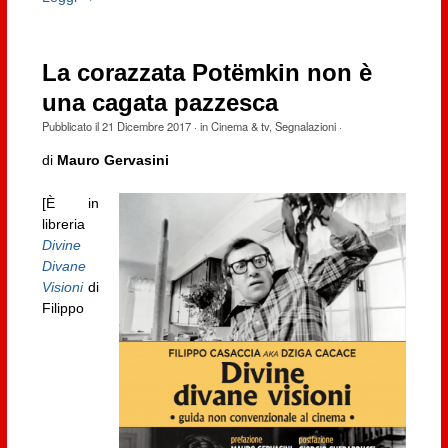
La corazzata Potëmkin non è
una cagata pazzesca
Pubblicato il
21 Dicembre 2017
· in
Cinema & tv
,
Segnalazioni
·
di
Mauro Gervasini
[È in
libreria
Divine
Divane
Visioni
di
Filippo