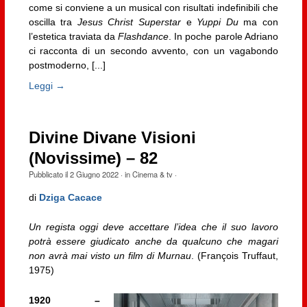
come si conviene a un musical con risultati indefinibili che
oscilla tra
Jesus Christ Superstar
e
Yuppi Du
ma con
l’estetica traviata da
Flashdance
. In poche parole Adriano
ci racconta di un secondo avvento, con un vagabondo
postmoderno, [...]
Leggi →
Divine Divane Visioni
(Novissime) – 82
Pubblicato il
2 Giugno 2022
· in
Cinema & tv
·
di
Dziga Cacace
Un regista oggi deve accettare l’idea che il suo lavoro
potrà essere giudicato anche da qualcuno che magari
non avrà mai visto un film di Murnau
. (François Truffaut,
1975)
1920 –