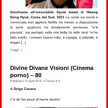
Giochiamo all’inesorabile
Squid Game
di Hwang
Dong Hyuk, Corea del Sud, 2021
La conta sui social è
cominciata non appena Netflix ha messo a disposizione
la serie: qualcuno ha timidamente ammesso “m’è
piaciuta”, ma perlopiù nella mia bolla ho letto tanti “m’ha
fatto schifo, i coreani hanno rotto, è copiata, è infantile, è
troppo [...]
Leggi →
Divine Divane Visioni (Cinema
porno) – 80
Pubblicato il
15 Aprile 2018
· in
Cinema & tv
·
di
Dziga Cacace
C’è de’ bei pezzi di harne dentro!