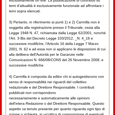
esclusivamente on line. La pubblicazione di contributi su
temi d'attualità è esclusivamente funzionale ad affrontare i
temi sopra elencati.
3) Pertanto, in riferimento ai punti 1) e 2) Carmilla non è
soggetta alla registrazione presso il Tribunale, ossia alla
Legge 1948 N. 47, richiamata dalla Legge 62/2001, nonché
l’Art. 3-Bis del Decreto Legge 103/2012, _N. 4_16 e
successive modifiche, l’Articolo 16 della Legge 7 Marzo
2001, N. 62 e ad essa non si applicano le disposizioni di cui
alla delibera dell'Autorità per le Garanzie nelle
Comunicazioni N. 666/08/CONS del 26 Novembre 2008, e
successive modifiche.
4) Carmilla è composta da editor chi si autogestiscono con
senso di responsabilità nei riguardi del collettivo
redazionale e del Direttore Responsabile. I contributi
pubblicati non corrispondono
necessariamente e automaticamente alle opinioni
dell'intera Redazione o del Direttore Responsabile. Questo
aspetto va tenuto presente per quanto riguarda ogni tipo di
azione o richiesta, in un'ottica di composizione di eventuali