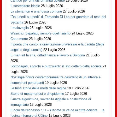
Cantico per una dis/umanità dolente
29 Luglio 2026
Il sostenitore ideale
28 Luglio 2026
La storia non è una fossa comune
27 Luglio 2026
“Da lunedì a lunedì” di Fernando Di Leo per guardare ai resti dei
Settanta
26 Luglio 2026
I malaveglia
25 Luglio 2026
Wasichu, papalagi, sempre quelli siamo
24 Luglio 2026
Case morte
23 Luglio 2026
Il poeta che cantò la gravitazione universale e la caduta (degli
angeli e degli uomini)
22 Luglio 2026
E man int la zità, cittadinanza e lavoro a Bologna
21 Luglio
2026
Sottopagati, sporchi e puzzolenti: il lato cattivo della società
21
Luglio 2026
Nostalgie horror contemporanee tra desiderio di un altrove e
riemersioni perturbanti
19 Luglio 2026
Le tristi storie delle morti delle regine
18 Luglio 2026
Storie di metamorfosi e di epidemie
17 Luglio 2026
Guerra algoritmica, sovranità digitale e costruzione di
immaginario
16 Luglio 2026
Elogio dell’eccesso / 11 –
Per me si va ne la città dolente…
la
fucina infernale di Cèline
15 Luglio 2026