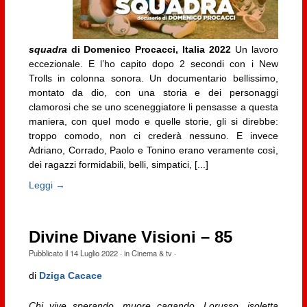
squadra
di Domenico Procacci, Italia 2022
Un lavoro
eccezionale. E l’ho capito dopo 2 secondi con i New
Trolls in colonna sonora. Un documentario bellissimo,
montato da dio, con una storia e dei personaggi
clamorosi che se uno sceneggiatore li pensasse a questa
maniera, con quel modo e quelle storie, gli si direbbe:
troppo comodo, non ci crederà nessuno. E invece
Adriano, Corrado, Paolo e Tonino erano veramente così,
dei ragazzi formidabili, belli, simpatici, [...]
Leggi →
Divine Divane Visioni – 85
Pubblicato il
14 Luglio 2022
· in
Cinema & tv
·
di
Dziga Cacace
Chi vive sperando, muore cagando. Lorusso, isoletta