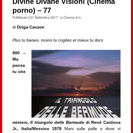
Divine Divane Visioni (Cinema
porno) – 77
Pubblicato il
21 Settembre 2017
· in
Cinema & tv
·
di
Dziga Cacace
Plus tu baises, moins tu cogites et mieux tu dors.
900 –
Ma
pensa
tu che
mistero,
Il triangolo delle Bermude
di René Cardona
Jr., Italia/Messico 1978
Mani sulle palle o dove vi