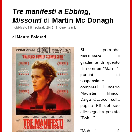
Tre manifesti a Ebbing,
Missouri
di Martin Mc Donagh
Pubblicato il
9 Febbraio 2018
· in
Cinema & tv
·
di
Mauro Baldrati
Si potrebbe
riassumere il
gradiente di questo
film con un “Mah…”,
puntini di
sospensione
compresi. Il nostro
Magister filmico,
Dziga Cacace, sulla
pagina FB del suo
alter ego ha postato
“Boh…”
“Mah…” è