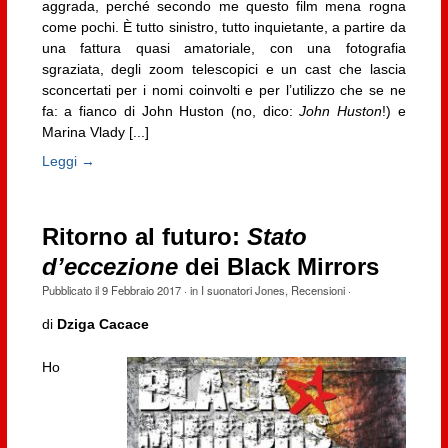
aggrada, perché secondo me questo film mena rogna
come pochi. È tutto sinistro, tutto inquietante, a partire da
una fattura quasi amatoriale, con una fotografia
sgraziata, degli zoom telescopici e un cast che lascia
sconcertati per i nomi coinvolti e per l’utilizzo che se ne
fa: a fianco di John Huston (no, dico:
John Huston
!) e
Marina Vlady [...]
Leggi →
Ritorno al futuro:
Stato
d’eccezione
dei Black Mirrors
Pubblicato il
9 Febbraio 2017
· in
I suonatori Jones
,
Recensioni
·
di
Dziga Cacace
Ho