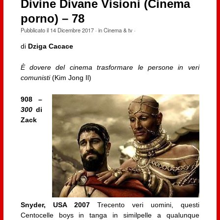
Divine Divane Visioni (Cinema
porno) – 78
Pubblicato il
14 Dicembre 2017
· in
Cinema & tv
·
di
Dziga Cacace
È dovere del cinema trasformare le persone in veri
comunisti
(Kim Jong Il)
908 –
300
di
Zack
Snyder, USA 2007
Trecento veri uomini, questi
Centocelle boys in tanga in similpelle a qualunque