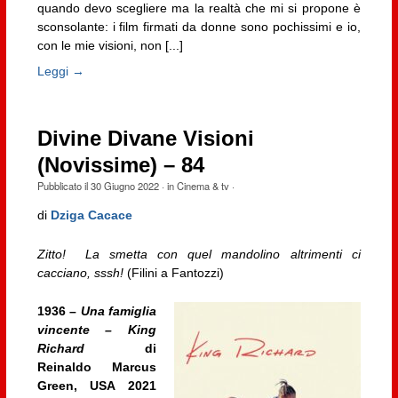
quando devo scegliere ma la realtà che mi si propone è
sconsolante: i film firmati da donne sono pochissimi e io,
con le mie visioni, non [...]
Leggi →
Divine Divane Visioni
(Novissime) – 84
Pubblicato il
30 Giugno 2022
· in
Cinema & tv
·
di
Dziga Cacace
Zitto! La smetta con quel mandolino altrimenti ci
cacciano, sssh!
(Filini a Fantozzi)
1936 –
Una famiglia
vincente – King
Richard
di
Reinaldo Marcus
Green, USA 2021