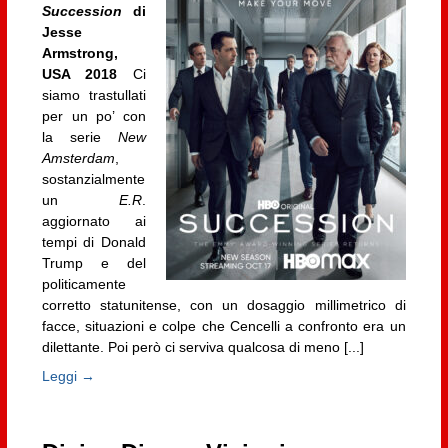
Succession
di
Jesse
Armstrong,
USA 2018
Ci
siamo trastullati
per un po’ con
la serie
New
Amsterdam
,
sostanzialmente
un
E.R
.
aggiornato ai
tempi di Donald
Trump e del
politicamente
corretto statunitense, con un dosaggio millimetrico di
facce, situazioni e colpe che Cencelli a confronto era un
dilettante. Poi però ci serviva qualcosa di meno [...]
Leggi →