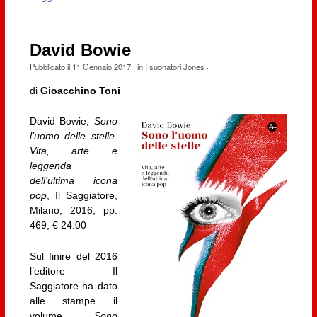
David Bowie
Pubblicato il
11 Gennaio 2017
· in
I suonatori Jones
·
di
Gioacchino Toni
David Bowie,
Sono
l’uomo delle stelle.
Vita, arte e
leggenda
dell’ultima icona
pop
, Il Saggiatore,
Milano, 2016, pp.
469, € 24.00
Sul finire del 2016
l’editore Il
Saggiatore ha dato
alle stampe il
volume
Sono