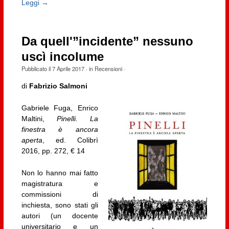
Leggi →
Da quell'”incidente” nessuno
uscì incolume
Pubblicato il
7 Aprile 2017
· in
Recensioni
·
di
Fabrizio Salmoni
Gabriele Fuga, Enrico
Maltini,
Pinelli. La
finestra è ancora
aperta
, ed. Colibrì
2016, pp. 272, € 14
Non lo hanno mai fatto
magistratura e
commissioni di
inchiesta, sono stati gli
autori (un docente
universitario e un