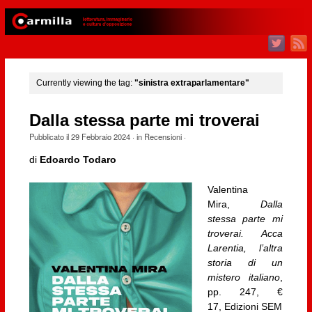
Currently viewing the tag:
"sinistra extraparlamentare"
Dalla stessa parte mi troverai
Pubblicato il
29 Febbraio 2024
· in
Recensioni
·
di
Edoardo Todaro
Valentina
Mira,
Dalla
stessa parte mi
troverai. Acca
Larentia, l’altra
storia di un
mistero italiano
,
pp. 247, €
17, Edizioni SEM