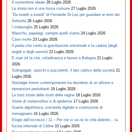
Il sostenitore ideale
28 Luglio 2026
La storia non è una fossa comune
27 Luglio 2026
“Da lunedì a lunedì” di Fernando Di Leo per guardare ai resti dei
Settanta
26 Luglio 2026
I malaveglia
25 Luglio 2026
Wasichu, papalagi, sempre quelli siamo
24 Luglio 2026
Case morte
23 Luglio 2026
Il poeta che cantò la gravitazione universale e la caduta (degli
angeli e degli uomini)
22 Luglio 2026
E man int la zità, cittadinanza e lavoro a Bologna
21 Luglio
2026
Sottopagati, sporchi e puzzolenti: il lato cattivo della società
21
Luglio 2026
Nostalgie horror contemporanee tra desiderio di un altrove e
riemersioni perturbanti
19 Luglio 2026
Le tristi storie delle morti delle regine
18 Luglio 2026
Storie di metamorfosi e di epidemie
17 Luglio 2026
Guerra algoritmica, sovranità digitale e costruzione di
immaginario
16 Luglio 2026
Elogio dell’eccesso / 11 –
Per me si va ne la città dolente…
la
fucina infernale di Cèline
15 Luglio 2026