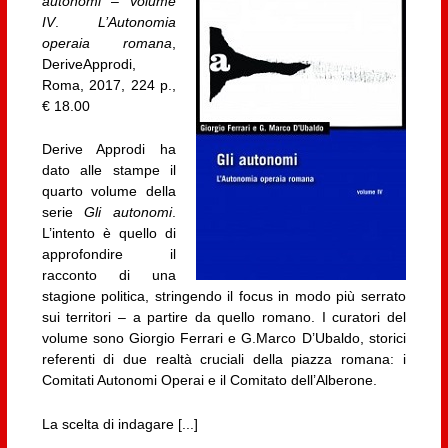
autonomi
–
Volume
IV
.
L’Autonomia
operaia romana
,
DeriveApprodi,
Roma, 2017, 224 p.,
€ 18.00
Derive Approdi ha
dato alle stampe il
quarto volume della
serie
Gli autonomi
.
L’intento è quello di
approfondire il
racconto di una
stagione politica, stringendo il focus in modo più serrato
sui territori – a partire da quello romano. I curatori del
volume sono Giorgio Ferrari e G.Marco D’Ubaldo, storici
referenti di due realtà cruciali della piazza romana: i
Comitati Autonomi Operai e il Comitato dell’Alberone.
La scelta di indagare [...]