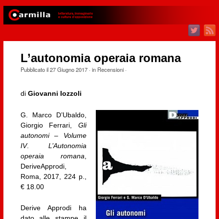
L’autonomia operaia romana
Pubblicato il
27 Giugno 2017
· in
Recensioni
·
di
Giovanni Iozzoli
G. Marco D’Ubaldo,
Giorgio Ferrari,
Gli
autonomi
–
Volume
IV
.
L’Autonomia
operaia romana
,
DeriveApprodi,
Roma, 2017, 224 p.,
€ 18.00
Derive Approdi ha
dato alle stampe il