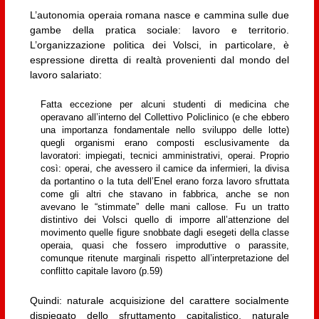
L’autonomia operaia romana nasce e cammina sulle due
gambe della pratica sociale: lavoro e territorio.
L’organizzazione politica dei Volsci, in particolare, è
espressione diretta di realtà provenienti dal mondo del
lavoro salariato:
Fatta eccezione per alcuni studenti di medicina che
operavano all’interno del Collettivo Policlinico (e che ebbero
una importanza fondamentale nello sviluppo delle lotte)
quegli organismi erano composti esclusivamente da
lavoratori: impiegati, tecnici amministrativi, operai. Proprio
così: operai, che avessero il camice da infermieri, la divisa
da portantino o la tuta dell’Enel erano forza lavoro sfruttata
come gli altri che stavano in fabbrica, anche se non
avevano le “stimmate” delle mani callose. Fu un tratto
distintivo dei Volsci quello di imporre all’attenzione del
movimento quelle figure snobbate dagli esegeti della classe
operaia, quasi che fossero improduttive o parassite,
comunque ritenute marginali rispetto all’interpretazione del
conflitto capitale lavoro (p.59)
Quindi: naturale acquisizione del carattere socialmente
dispiegato dello sfruttamento capitalistico, naturale