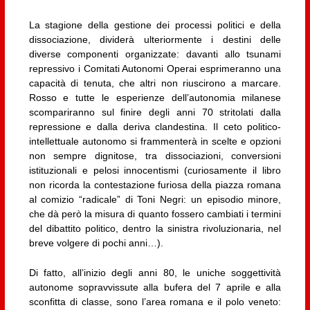
La stagione della gestione dei processi politici e della
dissociazione, dividerà ulteriormente i destini delle
diverse componenti organizzate: davanti allo tsunami
repressivo i Comitati Autonomi Operai esprimeranno una
capacità di tenuta, che altri non riuscirono a marcare.
Rosso e tutte le esperienze dell’autonomia milanese
scompariranno sul finire degli anni 70 stritolati dalla
repressione e dalla deriva clandestina. Il ceto politico-
intellettuale autonomo si frammenterà in scelte e opzioni
non sempre dignitose, tra dissociazioni, conversioni
istituzionali e pelosi innocentismi (curiosamente il libro
non ricorda la contestazione furiosa della piazza romana
al comizio “radicale” di Toni Negri: un episodio minore,
che dà però la misura di quanto fossero cambiati i termini
del dibattito politico, dentro la sinistra rivoluzionaria, nel
breve volgere di pochi anni…).
Di fatto, all’inizio degli anni 80, le uniche soggettività
autonome sopravvissute alla bufera del 7 aprile e alla
sconfitta di classe, sono l’area romana e il polo veneto: