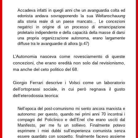
Accadeva infatti in quegli anni che un avanguardia colta ed
edonista andava sovrapponendo la sua
Weltanschauung
alla storia reale di un paese mancato… Le concezioni
negatrici in origine di un processo di emancipazione
proletario indipendente e della capacità della masse di darsi
una propria organizzazione autonoma, erano largamente
diffuse tra le avanguardie di allora (p.47)
L’Autonomia nasceva come rovesciamento di queste
concezioni, che erano eredità non solo dal revisionismo,
ma anche del ceto politico del 68.
Giorgio Ferrari descrive i Volsci come un laboratorio
dell’ortoprassi sociale, in cui però regnava il gusto
dell’eterodossia teorica:
Nell’epoca del post-comunismo mi sento ancora marxista e
autonomo: per questo, quando nei primi anni 70 incontrai i
compagni del Policlinico e dell’Enel che erano usciti dal
Manifesto, per me fu un sollievo. Finalmente potevo
esprimere i miei dubbi sull’esperienza comunista senza
essere guardato con sospetto; finalmente facevo assieme