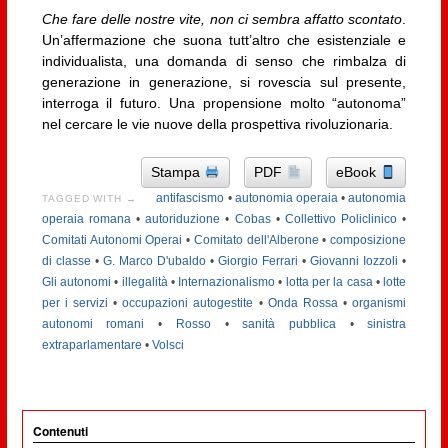
Che fare delle nostre vite, non ci sembra affatto scontato
.
Un’affermazione che suona tutt’altro che esistenziale e
individualista, una domanda di senso che rimbalza di
generazione in generazione, si rovescia sul presente,
interroga il futuro. Una propensione molto “autonoma”
nel cercare le vie nuove della prospettiva rivoluzionaria.
Stampa
PDF
eBook
antifascismo
•
autonomia operaia
•
autonomia
TAGGED WITH →
operaia romana
•
autoriduzione
•
Cobas
•
Collettivo Policlinico
•
Comitati Autonomi Operai
•
Comitato dell'Alberone
•
composizione
di classe
•
G. Marco D'ubaldo
•
Giorgio Ferrari
•
Giovanni Iozzoli
•
Gli autonomi
•
illegalità
•
Internazionalismo
•
lotta per la casa
•
lotte
per i servizi
•
occupazioni autogestite
•
Onda Rossa
•
organismi
autonomi romani
•
Rosso
•
sanità pubblica
•
sinistra
extraparlamentare
•
Volsci
Contenuti