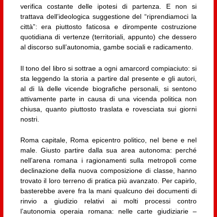
verifica costante delle ipotesi di partenza. E non si
trattava dell’ideologica suggestione del “riprendiamoci la
città”: era piuttosto faticosa e dirompente costruzione
quotidiana di vertenze (territoriali, appunto) che dessero
al discorso sull’autonomia, gambe sociali e radicamento.
Il tono del libro si sottrae a ogni amarcord compiaciuto: si
sta leggendo la storia a partire dal presente e gli autori,
al di là delle vicende biografiche personali, si sentono
attivamente parte in causa di una vicenda politica non
chiusa, quanto piuttosto traslata e rovesciata sui giorni
nostri.
Roma capitale, Roma epicentro politico, nel bene e nel
male. Giusto partire dalla sua area autonoma: perché
nell’arena romana i ragionamenti sulla metropoli come
declinazione della nuova composizione di classe, hanno
trovato il loro terreno di pratica più avanzato. Per capirlo,
basterebbe avere fra la mani qualcuno dei documenti di
rinvio a giudizio relativi ai molti processi contro
l’autonomia operaia romana: nelle carte giudiziarie –