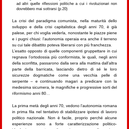
ad altri quelle riflessioni politiche a cui i rivoluzionari non
dovrebbero mai sottrarsi (p.20)
La crisi del paradigma comunista, nella maturità dello
sviluppo e della crisi capitalistica degli anni 70, è già
palese, per chi voglia vederla, nonostante le piazze piene
e i pugni chiusi: l’autonomia operaia era anche il terreno
su cui tale dibattito poteva liberarsi con più franchezza.
L’esatto opposto di quelle componenti gruppettare in cui
regnava l’ortodossia più conformista, le quali, negli anni
della sconfitta, passarono dalla sera alla mattina dall’altra
parte della barricata, lasciando dietro di sé le loro
sicurezze dogmatiche come una vecchia pelle di
serpente – e continuando magari a predicare con la
medesima sicumera, le magnifiche e progressive sorti del
riformismo anni 80…
La prima metà degli anni 70, vedono l’autonomia romana
in prima fila nel tentativo di stabilizzare ipotesi di lavoro
politico nazionale. Non è facile, proprio perché alcune
esperienze sono a forte caratterizzazione politico-