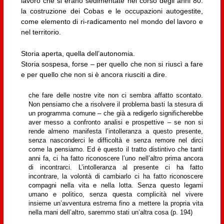
lavoro che si erano sedimentate nel corso degli anni 80:
la costruzione dei Cobas e le occupazioni autogestite,
come elemento di ri-radicamento nel mondo del lavoro e
nel territorio.
Storia aperta, quella dell’autonomia.
Storia sospesa, forse – per quello che non si riuscì a fare
e per quello che non si è ancora riusciti a dire.
che fare delle nostre vite non ci sembra affatto scontato.
Non pensiamo che a risolvere il problema basti la stesura di
un programma comune – che già a redigerlo significherebbe
aver messo a confronto analisi e prospettive – se non si
rende almeno manifesta l’intolleranza a questo presente,
senza nasconderci le difficoltà e senza remore nel dirci
come la pensiamo. Ed è questo il tratto distintivo che tanti
anni fa, ci ha fatto riconoscere l’uno nell’altro prima ancora
di incontrarci. L’intolleranza al presente ci ha fatto
incontrare, la volontà di cambiarlo ci ha fatto riconoscere
compagni nella vita e nella lotta. Senza questo legami
umano e politico, senza questa complicità nel vivere
insieme un’avventura estrema fino a mettere la propria vita
nella mani dell’altro, saremmo stati un’altra cosa (p. 194)