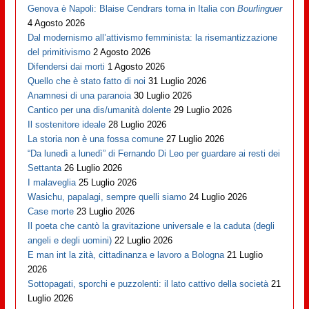
Genova è Napoli: Blaise Cendrars torna in Italia con
Bourlinguer
4 Agosto 2026
Dal modernismo all’attivismo femminista: la risemantizzazione
del primitivismo
2 Agosto 2026
Difendersi dai morti
1 Agosto 2026
Quello che è stato fatto di noi
31 Luglio 2026
Anamnesi di una paranoia
30 Luglio 2026
Cantico per una dis/umanità dolente
29 Luglio 2026
Il sostenitore ideale
28 Luglio 2026
La storia non è una fossa comune
27 Luglio 2026
“Da lunedì a lunedì” di Fernando Di Leo per guardare ai resti dei
Settanta
26 Luglio 2026
I malaveglia
25 Luglio 2026
Wasichu, papalagi, sempre quelli siamo
24 Luglio 2026
Case morte
23 Luglio 2026
Il poeta che cantò la gravitazione universale e la caduta (degli
angeli e degli uomini)
22 Luglio 2026
E man int la zità, cittadinanza e lavoro a Bologna
21 Luglio
2026
Sottopagati, sporchi e puzzolenti: il lato cattivo della società
21
Luglio 2026