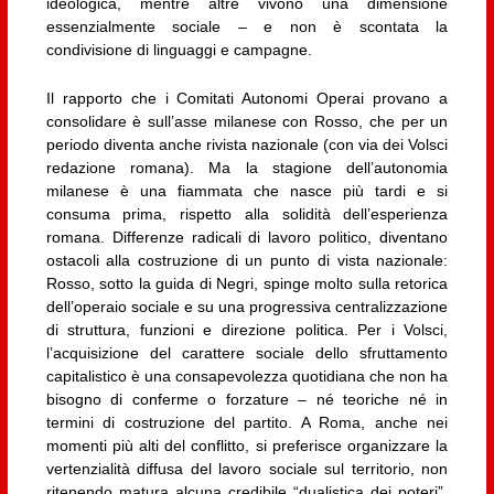
ideologica, mentre altre vivono una dimensione
essenzialmente sociale – e non è scontata la
condivisione di linguaggi e campagne.
Il rapporto che i Comitati Autonomi Operai provano a
consolidare è sull’asse milanese con Rosso, che per un
periodo diventa anche rivista nazionale (con via dei Volsci
redazione romana). Ma la stagione dell’autonomia
milanese è una fiammata che nasce più tardi e si
consuma prima, rispetto alla solidità dell’esperienza
romana. Differenze radicali di lavoro politico, diventano
ostacoli alla costruzione di un punto di vista nazionale:
Rosso, sotto la guida di Negri, spinge molto sulla retorica
dell’operaio sociale e su una progressiva centralizzazione
di struttura, funzioni e direzione politica. Per i Volsci,
l’acquisizione del carattere sociale dello sfruttamento
capitalistico è una consapevolezza quotidiana che non ha
bisogno di conferme o forzature – né teoriche né in
termini di costruzione del partito. A Roma, anche nei
momenti più alti del conflitto, si preferisce organizzare la
vertenzialità diffusa del lavoro sociale sul territorio, non
ritenendo matura alcuna credibile “dualistica dei poteri”.