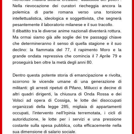
Nella rievocazione dei curatori riecheggia ancora la
polemica di parte romana verso una torsione
intellettualistica, ideologica e soggettivista, che segnerà
pesantemente il laboratorio milanese e il suo tracollo.
Il dibattito tra le diverse anime nazionali diventerà rottura.
Ma ormai siamo già alle soglie dei tre passaggi chiave
che determineranno il senso di quella stagione e il suo
declino: la fiammata del 77, il rapimento Moro e la
grande ondata repressiva che comincia il 7 Aprile 79 e
proseguirà ben oltre la metà degli anni 80.
Dentro questa potente storia di emancipazione e rivolta,
scorrono le vicende umane di una generazione di
militanti: gli arresti ripetuti di Pifano, Miliucci e decine di
altri quadri dirigenti, la chiusura di Onda Rossa e dei
Volsci ad opera di Cossiga, le lotte dei disoccupati
organizzati della legge 285, migliaia di appartamenti
occupati, l’intervento nell’Irpinia terremotata, i cicli di
autoriduzione, le lotte per i servizi e una pressione
costante sulla spesa pubblica, colta efficacemente nella
sua dimensione di salario sociale.