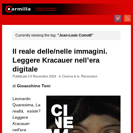
Currently viewing the tag:
"Jean-Louis Comolli"
Il reale delle/nelle immagini.
Leggere Kracauer nell’era
digitale
Pubblicato il
5 Novembre 2024
· in
Cinema & tv
,
Recensioni
·
di
Gioacchino Toni
Leonardo
Quaresima,
La
realtà, esiste?
Leggere
Kracauer
nell’era