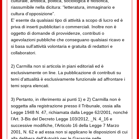
culturale, artistica, politica, sociologica e filosofica,
riassumibile nella dicitura: “letteratura, immaginario e
cultura d'opposizione”.
E' esente da qualsiasi tipo di attività a scopo di lucro ed è
priva di inserti pubblicitari o commerciali. Inoltre non è
oggetto di domande di provvidenze, contributi o
agevolazioni pubbliche che conseguano qualsiasi ricavo e
si basa sull'attività volontaria e gratuita di redattori e
collaboratori.
2) Carmilla non si articola in piani editoriali ed è
esclusivamente on line. La pubblicazione di contributi su
temi d'attualità è esclusivamente funzionale ad affrontare i
temi sopra elencati.
3) Pertanto, in riferimento ai punti 1) e 2) Carmilla non è
soggetta alla registrazione presso il Tribunale, ossia alla
Legge 1948 N. 47, richiamata dalla Legge 62/2001, nonché
l’Art. 3-Bis del Decreto Legge 103/2012, _N. 4_16 e
successive modifiche, l’Articolo 16 della Legge 7 Marzo
2001, N. 62 e ad essa non si applicano le disposizioni di cui
alla delibera dell'Autorità per le Garanzie nelle