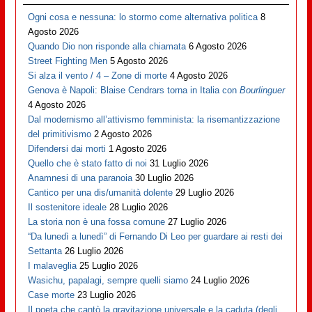
Ogni cosa e nessuna: lo stormo come alternativa politica
8
Agosto 2026
Quando Dio non risponde alla chiamata
6 Agosto 2026
Street Fighting Men
5 Agosto 2026
Si alza il vento / 4 – Zone di morte
4 Agosto 2026
Genova è Napoli: Blaise Cendrars torna in Italia con
Bourlinguer
4 Agosto 2026
Dal modernismo all’attivismo femminista: la risemantizzazione
del primitivismo
2 Agosto 2026
Difendersi dai morti
1 Agosto 2026
Quello che è stato fatto di noi
31 Luglio 2026
Anamnesi di una paranoia
30 Luglio 2026
Cantico per una dis/umanità dolente
29 Luglio 2026
Il sostenitore ideale
28 Luglio 2026
La storia non è una fossa comune
27 Luglio 2026
“Da lunedì a lunedì” di Fernando Di Leo per guardare ai resti dei
Settanta
26 Luglio 2026
I malaveglia
25 Luglio 2026
Wasichu, papalagi, sempre quelli siamo
24 Luglio 2026
Case morte
23 Luglio 2026
Il poeta che cantò la gravitazione universale e la caduta (degli