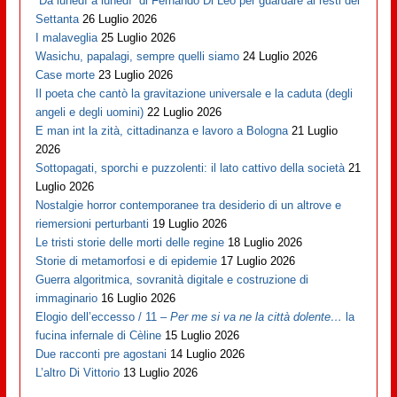
“Da lunedì a lunedì” di Fernando Di Leo per guardare ai resti dei
Settanta
26 Luglio 2026
I malaveglia
25 Luglio 2026
Wasichu, papalagi, sempre quelli siamo
24 Luglio 2026
Case morte
23 Luglio 2026
Il poeta che cantò la gravitazione universale e la caduta (degli
angeli e degli uomini)
22 Luglio 2026
E man int la zità, cittadinanza e lavoro a Bologna
21 Luglio
2026
Sottopagati, sporchi e puzzolenti: il lato cattivo della società
21
Luglio 2026
Nostalgie horror contemporanee tra desiderio di un altrove e
riemersioni perturbanti
19 Luglio 2026
Le tristi storie delle morti delle regine
18 Luglio 2026
Storie di metamorfosi e di epidemie
17 Luglio 2026
Guerra algoritmica, sovranità digitale e costruzione di
immaginario
16 Luglio 2026
Elogio dell’eccesso / 11 –
Per me si va ne la città dolente…
la
fucina infernale di Cèline
15 Luglio 2026
Due racconti pre agostani
14 Luglio 2026
L’altro Di Vittorio
13 Luglio 2026