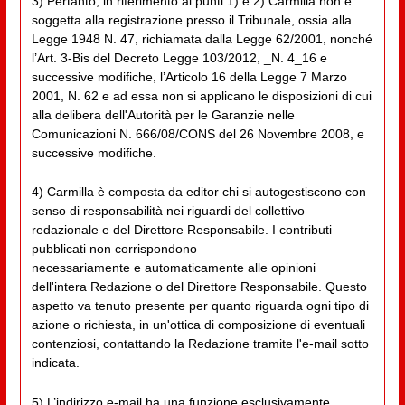
3) Pertanto, in riferimento ai punti 1) e 2) Carmilla non è
soggetta alla registrazione presso il Tribunale, ossia alla
Legge 1948 N. 47, richiamata dalla Legge 62/2001, nonché
l’Art. 3-Bis del Decreto Legge 103/2012, _N. 4_16 e
successive modifiche, l’Articolo 16 della Legge 7 Marzo
2001, N. 62 e ad essa non si applicano le disposizioni di cui
alla delibera dell'Autorità per le Garanzie nelle
Comunicazioni N. 666/08/CONS del 26 Novembre 2008, e
successive modifiche.
4) Carmilla è composta da editor chi si autogestiscono con
senso di responsabilità nei riguardi del collettivo
redazionale e del Direttore Responsabile. I contributi
pubblicati non corrispondono
necessariamente e automaticamente alle opinioni
dell'intera Redazione o del Direttore Responsabile. Questo
aspetto va tenuto presente per quanto riguarda ogni tipo di
azione o richiesta, in un'ottica di composizione di eventuali
contenziosi, contattando la Redazione tramite l'e-mail sotto
indicata.
5) L’indirizzo e-mail ha una funzione esclusivamente