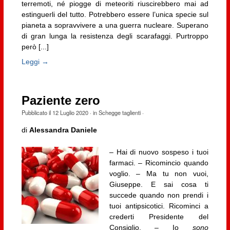
terremoti, né piogge di meteoriti riuscirebbero mai ad
estinguerli del tutto. Potrebbero essere l’unica specie sul
pianeta a sopravvivere a una guerra nucleare. Superano
di gran lunga la resistenza degli scarafaggi. Purtroppo
però [...]
Leggi →
Paziente zero
Pubblicato il
12 Luglio 2020
· in
Schegge taglienti
·
di
Alessandra Daniele
– Hai di nuovo sospeso i tuoi
farmaci. – Ricomincio quando
voglio. – Ma tu non vuoi,
Giuseppe. E sai cosa ti
succede quando non prendi i
tuoi antipsicotici. Ricominci a
crederti Presidente del
Consiglio. – Io
sono