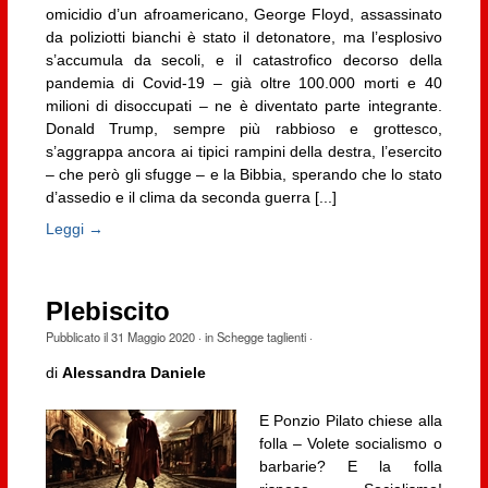
omicidio d’un afroamericano, George Floyd, assassinato
da poliziotti bianchi è stato il detonatore, ma l’esplosivo
s’accumula da secoli, e il catastrofico decorso della
pandemia di Covid-19 – già oltre 100.000 morti e 40
milioni di disoccupati – ne è diventato parte integrante.
Donald Trump, sempre più rabbioso e grottesco,
s’aggrappa ancora ai tipici rampini della destra, l’esercito
– che però gli sfugge – e la Bibbia, sperando che lo stato
d’assedio e il clima da seconda guerra [...]
Leggi →
Plebiscito
Pubblicato il
31 Maggio 2020
· in
Schegge taglienti
·
di
Alessandra Daniele
E Ponzio Pilato chiese alla
folla – Volete socialismo o
barbarie? E la folla