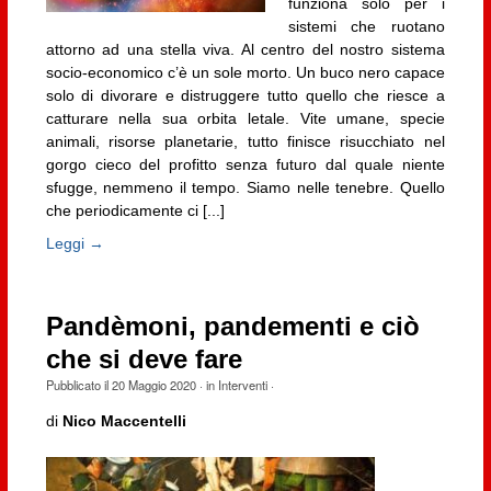
funziona solo per i
sistemi che ruotano
attorno ad una stella viva. Al centro del nostro sistema
socio-economico c’è un sole morto. Un buco nero capace
solo di divorare e distruggere tutto quello che riesce a
catturare nella sua orbita letale. Vite umane, specie
animali, risorse planetarie, tutto finisce risucchiato nel
gorgo cieco del profitto senza futuro dal quale niente
sfugge, nemmeno il tempo. Siamo nelle tenebre. Quello
che periodicamente ci [...]
Leggi →
Pandèmoni, pandementi e ciò
che si deve fare
Pubblicato il
20 Maggio 2020
· in
Interventi
·
di
Nico Maccentelli