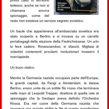
primo caso in territorio
tedesco, anche se non si
chiamava ancora
spionaggio, come del
resto non esisteva un servizio segreto sovietico.
Un baule che apparteneva all’ambasciata sovietica era
stato scoperto a Berlino e si trovava su un carrello
portabagagli della stazione della Fiedrichstrasse. Un urto
lo fece cadere. Rovesciandosi, si sfasciò. Migliaia di
volantini contenenti proclami rivoluzionari invasero il
marciapiede.
Un buon viatico.
Mentre la Germania nazista occupava parte dell’Europa,
le grandi capitali, da Parigi a Amsterdam, la stessa
Berlino, erano unite da un sottile filo rosso che terminava
nelle mani di Leopold Trepper, direttore di quella rete di
spionaggio che la Gestapo aveva definito l’Orchestra
Rossa. Era nel cuore della Germania nazista che
muoveva con grande abilità le file di questa grandissima