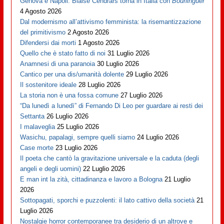
Genova è Napoli: Blaise Cendrars torna in Italia con
Bourlinguer
4 Agosto 2026
Dal modernismo all’attivismo femminista: la risemantizzazione
del primitivismo
2 Agosto 2026
Difendersi dai morti
1 Agosto 2026
Quello che è stato fatto di noi
31 Luglio 2026
Anamnesi di una paranoia
30 Luglio 2026
Cantico per una dis/umanità dolente
29 Luglio 2026
Il sostenitore ideale
28 Luglio 2026
La storia non è una fossa comune
27 Luglio 2026
“Da lunedì a lunedì” di Fernando Di Leo per guardare ai resti dei
Settanta
26 Luglio 2026
I malaveglia
25 Luglio 2026
Wasichu, papalagi, sempre quelli siamo
24 Luglio 2026
Case morte
23 Luglio 2026
Il poeta che cantò la gravitazione universale e la caduta (degli
angeli e degli uomini)
22 Luglio 2026
E man int la zità, cittadinanza e lavoro a Bologna
21 Luglio
2026
Sottopagati, sporchi e puzzolenti: il lato cattivo della società
21
Luglio 2026
Nostalgie horror contemporanee tra desiderio di un altrove e