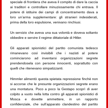
speciale di frontiera che aveva il compito di dare la caccia
ai traditori e controllare minuziosamente chi entrava. Il
potere di istituire dei campi di concentramento dava a
loro un’arma supplementare: gli stranieri indesiderati,
prima della loro espulsione, venivano rinchiusi.
Un servizio che aveva una sua volontà e doveva soltanto
obbedire e servire il regime dittatoriale di Hitler.
Gli apparati spionistici del partito comunista tedesco
rimanevano così invisibili che i nazisti al potere
cominciarono ad inventarsi organizzazioni segrete
prendendosela con persone innocenti, soprattutto con
quelli che ritenevano simpatizzanti.
Himmler alimentò questa spietata repressione finchè non
si accorse che le presunte organizzazioni segrete erano
una montatura. Poco a poco la Gestapo scoprì di aver
colpito a vuoto nella lotta contro gli apparati spionistici di
Mosca e dovette ammettere, in un rapporto
confidenziale, che sull’apparato clandestino del partito