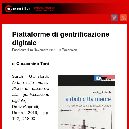
Piattaforme di gentrificazione
digitale
Pubblicato il
19 Novembre 2020
· in
Recensioni
·
di
Gioacchino Toni
Sarah Gainsforth,
Airbnb città merce.
Storie di resistenza
alla gentrificazione
digitale
,
DeriveApprodi,
Roma 2019, pp.
192, € 18,00