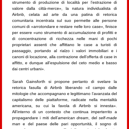
strumento di produzione di località per l’estrazione di
valore dalla città-merce», la natura individualista di
Airbnb, celata ad arte da una patina di retorica
comunitaria incentrata sul suo permette alle persone
comuni di «arrotondare e restare nelle loro case», finisce
per essere «uno strumento di accumulazione di profitti e
di concentrazione di ricchezza nelle mani di pochi
proprietari assenti che affittano le case a turisti di
passaggio, portando al rialzo i valori immobiliari e i
canoni di locazione, alla contrazione dell’offerta di case in
affitto, e dunque all’espulsione del ceto medio e basso
dai centri urbani».
Sarah Gainsforth si propone pertanto di svelare la
retorica fasulla di Airbnb liberando «il campo dalle
mitologie che accompagnano e legittimano l’avanzata del
capitalismo delle piattaforme, radicate nella mentalità
americana, su cui la favola di Airbnb si innesta».
All’interno di un contesto che continua imperterrito a
propagandare i miti dell’
american dream
, del
self-made
man
e del paese delle pari opportunità, il sogno di