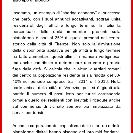
altro tipo di alloggio».
Insomma, un esempio di “sharing economy” di successo
che però, con i suoi annunci accattivanti, sottrae unità
residenziali dagli affitti a lungo termine. In Italia la
percentuale delle unità immobiliari presenti sulla
piattaforma è pari al 25% di quelle presenti nel centro
storico della città di Firenze. Non solo la diminuzione
della disponibilità abitativa per gli affitti a lungo termine
ha fatto aumentare questi ultimi in maniera vertiginosa,
ma anche contribuito a determinare una vera e propria
fuga dalla città. Si calcola che in alcuni quartieri romani
del centro la popolazione residente si sia ridotta del 30-
40% nel periodo compreso tra il 2014 e il 2018. Nella
parte antica della città di Venezia, poi, si è giunti alla
parità: il numero di posti letto per turisti corrisponde
ormai a quello dei residenti con inevitabili ricadute anche
sul commercio di vicinato sempre più rimpiazzato da
1
servizi per turisti
.
Anche le corporation del capitalismo delle start-up e delle
piattaforme digitali hanno bisogno dei loro miti fondativi.