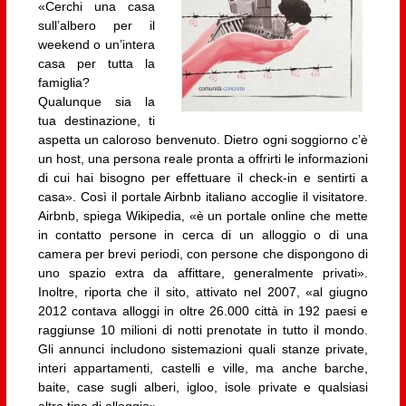
«Cerchi una casa
sull’albero per il
weekend o un’intera
casa per tutta la
famiglia?
Qualunque sia la
tua destinazione, ti
aspetta un caloroso benvenuto. Dietro ogni soggiorno c’è
un host, una persona reale pronta a offrirti le informazioni
di cui hai bisogno per effettuare il check-in e sentirti a
casa». Così il portale Airbnb italiano accoglie il visitatore.
Airbnb, spiega Wikipedia, «è un portale online che mette
in contatto persone in cerca di un alloggio o di una
camera per brevi periodi, con persone che dispongono di
uno spazio extra da affittare, generalmente privati».
Inoltre, riporta che il sito, attivato nel 2007, «al giugno
2012 contava alloggi in oltre 26.000 città in 192 paesi e
raggiunse 10 milioni di notti prenotate in tutto il mondo.
Gli annunci includono sistemazioni quali stanze private,
interi appartamenti, castelli e ville, ma anche barche,
baite, case sugli alberi, igloo, isole private e qualsiasi