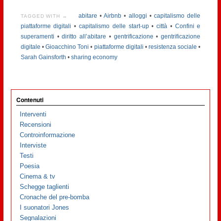
abitare
•
Airbnb
•
alloggi
•
capitalismo delle
TAGGED WITH →
piattaforme digitali
•
capitalismo delle start-up
•
città
•
Confini e
superamenti
•
diritto all’abitare
•
gentrificazione
•
gentrificazione
digitale
•
Gioacchino Toni
•
piattaforme digitali
•
resistenza sociale
•
Sarah Gainsforth
•
sharing economy
Contenuti
Interventi
Recensioni
Controinformazione
Interviste
Testi
Poesia
Cinema & tv
Schegge taglienti
Cronache del pre-bomba
I suonatori Jones
Segnalazioni