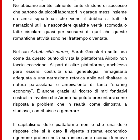
Ne abbiamo sentite talmente tante di storie di successo
che partono da piccoli laboratori in garage messi insieme
da amici squattrinati che viene il dubbio si tratti di
narrazioni utili a nascondere qualche verità scomoda o
fatte circolare quasi per scusarsi di quel che queste
romantiche attività sono nel frattempo diventate.
Nel suo
Airbnb città merce
, Sarah Gainsforth sottolinea
come da questo punto di vista la piattaforma Airbnb non
faccia eccezione. Al pari di altre piattaforme, anch’essa
pare essersi costruita una genealogia immaginaria
adeguata a una narrazione retorica abile nel ribaltare la
natura parassitaria e ambivalente di tanta “sharing
economy”. È anche grazie al ricorso di miti fondativi
costruiti a tavolino che Airbnb ha potuto presentarsi come
risposta a problemi che in realtà, come dimostra la
studiosa, contribuisce a generare.
Il capitalismo delle piattaforme non è che una delle
risposte che si è dato il vigente sistema economico
egemone proteso nella sua incessante ricerca di nuove