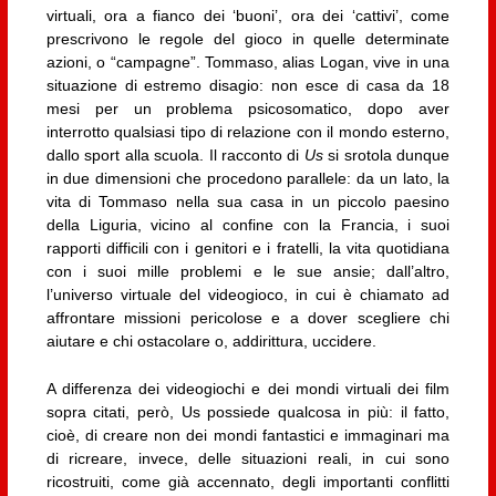
virtuali, ora a fianco dei ‘buoni’, ora dei ‘cattivi’, come
prescrivono le regole del gioco in quelle determinate
azioni, o “campagne”. Tommaso, alias Logan, vive in una
situazione di estremo disagio: non esce di casa da 18
mesi per un problema psicosomatico, dopo aver
interrotto qualsiasi tipo di relazione con il mondo esterno,
dallo sport alla scuola. Il racconto di
Us
si srotola dunque
in due dimensioni che procedono parallele: da un lato, la
vita di Tommaso nella sua casa in un piccolo paesino
della Liguria, vicino al confine con la Francia, i suoi
rapporti difficili con i genitori e i fratelli, la vita quotidiana
con i suoi mille problemi e le sue ansie; dall’altro,
l’universo virtuale del videogioco, in cui è chiamato ad
affrontare missioni pericolose e a dover scegliere chi
aiutare e chi ostacolare o, addirittura, uccidere.
A differenza dei videogiochi e dei mondi virtuali dei film
sopra citati, però, Us possiede qualcosa in più: il fatto,
cioè, di creare non dei mondi fantastici e immaginari ma
di ricreare, invece, delle situazioni reali, in cui sono
ricostruiti, come già accennato, degli importanti conflitti