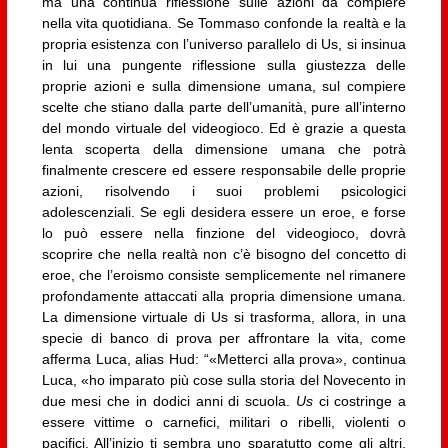
ma una continua riflessione sulle azioni da compiere
nella vita quotidiana. Se Tommaso confonde la realtà e la
propria esistenza con l’universo parallelo di Us, si insinua
in lui una pungente riflessione sulla giustezza delle
proprie azioni e sulla dimensione umana, sul compiere
scelte che stiano dalla parte dell’umanità, pure all’interno
del mondo virtuale del videogioco. Ed è grazie a questa
lenta scoperta della dimensione umana che potrà
finalmente crescere ed essere responsabile delle proprie
azioni, risolvendo i suoi problemi psicologici
adolescenziali. Se egli desidera essere un eroe, e forse
lo può essere nella finzione del videogioco, dovrà
scoprire che nella realtà non c’è bisogno del concetto di
eroe, che l’eroismo consiste semplicemente nel rimanere
profondamente attaccati alla propria dimensione umana.
La dimensione virtuale di Us si trasforma, allora, in una
specie di banco di prova per affrontare la vita, come
afferma Luca, alias Hud: “«Metterci alla prova», continua
Luca, «ho imparato più cose sulla storia del Novecento in
due mesi che in dodici anni di scuola.
Us
ci costringe a
essere vittime o carnefici, militari o ribelli, violenti o
pacifici. All’inizio ti sembra uno sparatutto come gli altri,