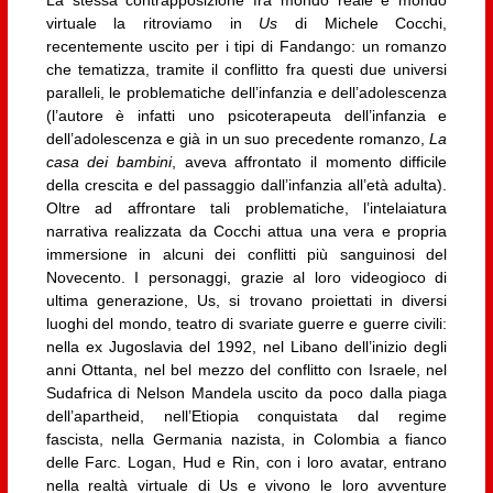
virtuale la ritroviamo in
Us
di Michele Cocchi,
recentemente uscito per i tipi di Fandango: un romanzo
che tematizza, tramite il conflitto fra questi due universi
paralleli, le problematiche dell’infanzia e dell’adolescenza
(l’autore è infatti uno psicoterapeuta dell’infanzia e
dell’adolescenza e già in un suo precedente romanzo,
La
casa dei bambini
, aveva affrontato il momento difficile
della crescita e del passaggio dall’infanzia all’età adulta).
Oltre ad affrontare tali problematiche, l’intelaiatura
narrativa realizzata da Cocchi attua una vera e propria
immersione in alcuni dei conflitti più sanguinosi del
Novecento. I personaggi, grazie al loro videogioco di
ultima generazione, Us, si trovano proiettati in diversi
luoghi del mondo, teatro di svariate guerre e guerre civili:
nella ex Jugoslavia del 1992, nel Libano dell’inizio degli
anni Ottanta, nel bel mezzo del conflitto con Israele, nel
Sudafrica di Nelson Mandela uscito da poco dalla piaga
dell’apartheid, nell’Etiopia conquistata dal regime
fascista, nella Germania nazista, in Colombia a fianco
delle Farc. Logan, Hud e Rin, con i loro avatar, entrano
nella realtà virtuale di Us e vivono le loro avventure