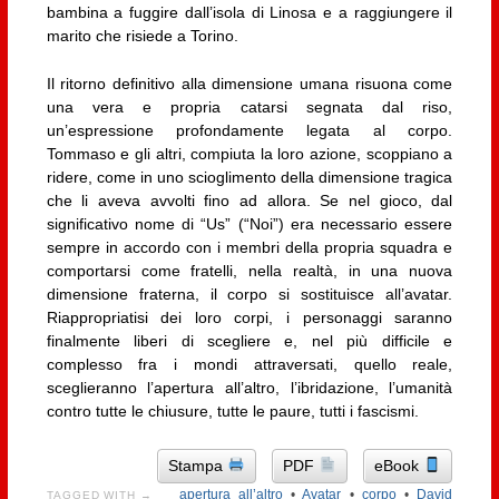
bambina a fuggire dall’isola di Linosa e a raggiungere il
marito che risiede a Torino.
Il ritorno definitivo alla dimensione umana risuona come
una vera e propria catarsi segnata dal riso,
un’espressione profondamente legata al corpo.
Tommaso e gli altri, compiuta la loro azione, scoppiano a
ridere, come in uno scioglimento della dimensione tragica
che li aveva avvolti fino ad allora. Se nel gioco, dal
significativo nome di “Us” (“Noi”) era necessario essere
sempre in accordo con i membri della propria squadra e
comportarsi come fratelli, nella realtà, in una nuova
dimensione fraterna, il corpo si sostituisce all’avatar.
Riappropriatisi dei loro corpi, i personaggi saranno
finalmente liberi di scegliere e, nel più difficile e
complesso fra i mondi attraversati, quello reale,
sceglieranno l’apertura all’altro, l’ibridazione, l’umanità
contro tutte le chiusure, tutte le paure, tutti i fascismi.
Stampa
PDF
eBook
apertura all’altro
•
Avatar
•
corpo
•
David
TAGGED WITH →