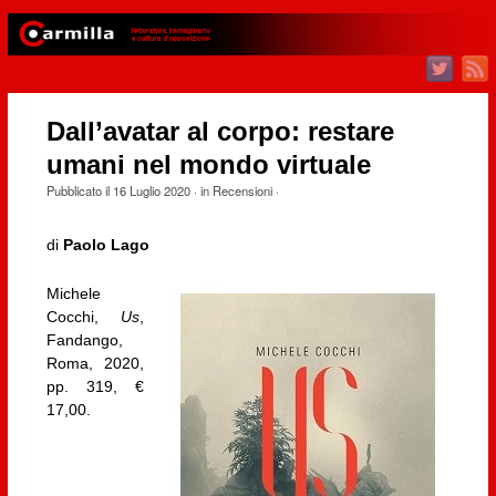
Dall’avatar al corpo: restare
umani nel mondo virtuale
Pubblicato il
16 Luglio 2020
· in
Recensioni
·
di
Paolo Lago
Michele
Cocchi,
Us
,
Fandango,
Roma, 2020,
pp. 319, €
17,00.