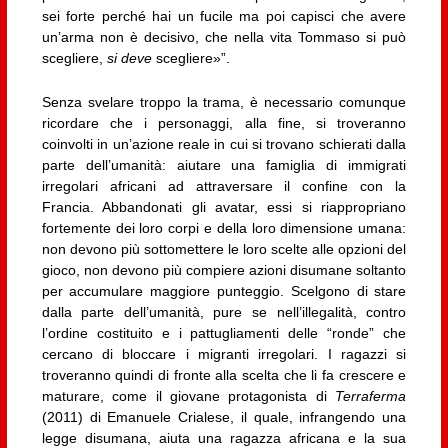
sei forte perché hai un fucile ma poi capisci che avere
un’arma non è decisivo, che nella vita Tommaso si può
scegliere,
si deve
scegliere»”.
Senza svelare troppo la trama, è necessario comunque
ricordare che i personaggi, alla fine, si troveranno
coinvolti in un’azione reale in cui si trovano schierati dalla
parte dell’umanità: aiutare una famiglia di immigrati
irregolari africani ad attraversare il confine con la
Francia. Abbandonati gli avatar, essi si riappropriano
fortemente dei loro corpi e della loro dimensione umana:
non devono più sottomettere le loro scelte alle opzioni del
gioco, non devono più compiere azioni disumane soltanto
per accumulare maggiore punteggio. Scelgono di stare
dalla parte dell’umanità, pure se nell’illegalità, contro
l’ordine costituito e i pattugliamenti delle “ronde” che
cercano di bloccare i migranti irregolari. I ragazzi si
troveranno quindi di fronte alla scelta che li fa crescere e
maturare, come il giovane protagonista di
Terraferma
(2011) di Emanuele Crialese, il quale, infrangendo una
legge disumana, aiuta una ragazza africana e la sua