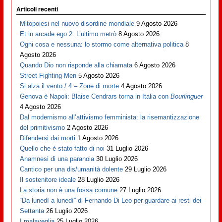
Articoli recenti
Mitopoiesi nel nuovo disordine mondiale
9 Agosto 2026
Et in arcade ego 2: L’ultimo metrò
8 Agosto 2026
Ogni cosa e nessuna: lo stormo come alternativa politica
8
Agosto 2026
Quando Dio non risponde alla chiamata
6 Agosto 2026
Street Fighting Men
5 Agosto 2026
Si alza il vento / 4 – Zone di morte
4 Agosto 2026
Genova è Napoli: Blaise Cendrars torna in Italia con
Bourlinguer
4 Agosto 2026
Dal modernismo all’attivismo femminista: la risemantizzazione
del primitivismo
2 Agosto 2026
Difendersi dai morti
1 Agosto 2026
Quello che è stato fatto di noi
31 Luglio 2026
Anamnesi di una paranoia
30 Luglio 2026
Cantico per una dis/umanità dolente
29 Luglio 2026
Il sostenitore ideale
28 Luglio 2026
La storia non è una fossa comune
27 Luglio 2026
“Da lunedì a lunedì” di Fernando Di Leo per guardare ai resti dei
Settanta
26 Luglio 2026
I malaveglia
25 Luglio 2026