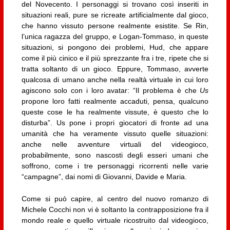
del Novecento. I personaggi si trovano così inseriti in
situazioni reali, pure se ricreate artificialmente dal gioco,
che hanno vissuto persone realmente esistite. Se Rin,
l’unica ragazza del gruppo, e Logan-Tommaso, in queste
situazioni, si pongono dei problemi, Hud, che appare
come il più cinico e il più sprezzante fra i tre, ripete che si
tratta soltanto di un gioco. Eppure, Tommaso, avverte
qualcosa di umano anche nella realtà virtuale in cui loro
agiscono solo con i loro avatar: “Il problema è che
Us
propone loro fatti realmente accaduti, pensa, qualcuno
queste cose le ha realmente vissute, è questo che lo
disturba”. Us pone i propri giocatori di fronte ad una
umanità che ha veramente vissuto quelle situazioni:
anche nelle avventure virtuali del videogioco,
probabilmente, sono nascosti degli esseri umani che
soffrono, come i tre personaggi ricorrenti nelle varie
“campagne”, dai nomi di Giovanni, Davide e Maria.
Come si può capire, al centro del nuovo romanzo di
Michele Cocchi non vi è soltanto la contrapposizione fra il
mondo reale e quello virtuale ricostruito dal videogioco,