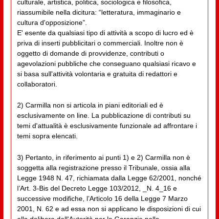
culturale, artistica, politica, sociologica e filosofica,
riassumibile nella dicitura: “letteratura, immaginario e
cultura d'opposizione”.
E' esente da qualsiasi tipo di attività a scopo di lucro ed è
priva di inserti pubblicitari o commerciali. Inoltre non è
oggetto di domande di provvidenze, contributi o
agevolazioni pubbliche che conseguano qualsiasi ricavo e
si basa sull'attività volontaria e gratuita di redattori e
collaboratori.
2) Carmilla non si articola in piani editoriali ed è
esclusivamente on line. La pubblicazione di contributi su
temi d'attualità è esclusivamente funzionale ad affrontare i
temi sopra elencati.
3) Pertanto, in riferimento ai punti 1) e 2) Carmilla non è
soggetta alla registrazione presso il Tribunale, ossia alla
Legge 1948 N. 47, richiamata dalla Legge 62/2001, nonché
l’Art. 3-Bis del Decreto Legge 103/2012, _N. 4_16 e
successive modifiche, l’Articolo 16 della Legge 7 Marzo
2001, N. 62 e ad essa non si applicano le disposizioni di cui
alla delibera dell'Autorità per le Garanzie nelle