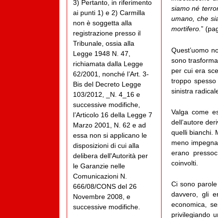
3) Pertanto, in riferimento
siamo né terror
ai punti 1) e 2) Carmilla
umano, che siam
non è soggetta alla
mortifero.
” (pa
registrazione presso il
Tribunale, ossia alla
Quest’uomo non
Legge 1948 N. 47,
sono trasformat
richiamata dalla Legge
per cui era sce
62/2001, nonché l’Art. 3-
troppo spesso 
Bis del Decreto Legge
sinistra radical
103/2012, _N. 4_16 e
successive modifiche,
Valga come ese
l’Articolo 16 della Legge 7
dell’autore deri
Marzo 2001, N. 62 e ad
quelli bianchi. 
essa non si applicano le
meno impegnati 
disposizioni di cui alla
erano pressoch
delibera dell'Autorità per
coinvolti.
le Garanzie nelle
Comunicazioni N.
Ci sono parole
666/08/CONS del 26
davvero, gli e
Novembre 2008, e
economica, se
successive modifiche.
privilegiando 