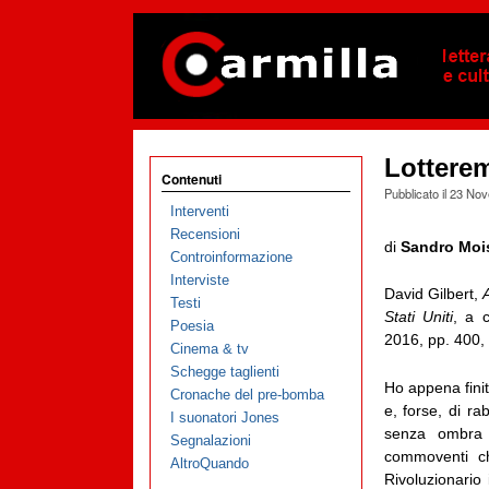
Lotterem
Contenuti
Pubblicato il
23 Nov
Interventi
Recensioni
di
Sandro Moi
Controinformazione
Interviste
David Gilbert,
Testi
Stati Uniti
, a 
Poesia
2016, pp. 400,
Cinema & tv
Schegge taglienti
Ho appena finit
Cronache del pre-bomba
e, forse, di ra
I suonatori Jones
senza ombra 
Segnalazioni
commoventi ch
AltroQuando
Rivoluzionario