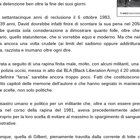
 detenzione ben oltre la fine dei suoi giorni.
settantacinque anni di reclusione il 6 ottobre 1983,
 anni, David dovrebbe infatti finire di scontare la sua pena nel 2058
be questa sola considerazione a dimostrare quanto folle, oltre che
ario, quello statunitense, che si vorrebbe equo e moderno. Ma che nei 
a ancora una volta crudele (ai limiti del sadismo oppure addirittur
ta, razzista e inumano oltre ogni dire.
ta a seguito di una rapina finita male, molto, con alcuni militanti, una
 polizia uccisi, messa in atto dal BLA (Black Liberation Army) il 20 otto
efinire “farsa” sarebbe ancora troppo poco. Fatti che costituiscono
li otto capitoli delle memorie dell’autore e che hanno segnato in manie
e scelte, non solo politiche.
isastro umano e politico per un militante che, oltre a non essere pre
ria nel corso della rapina del 1981, aveva precedentemente ader
prio per la loro scelta di evitare al massimo lo spargimento di sangue
strative.
que, quella di Gilbert, pienamente travolta dalla corrente di lotte ch