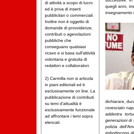
successive. In
di attività a scopo di lucro
quegli anni, in
ed è priva di inserti
insegnamento ir
pubblicitari o commerciali.
Inoltre non è oggetto di
domande di provvidenze,
contributi o agevolazioni
pubbliche che
conseguano qualsiasi
ricavo e si basa sull'attività
volontaria e gratuita di
redattori e collaboratori.
2) Carmilla non si articola
in piani editoriali ed è
esclusivamente on line. La
pubblicazione di contributi
dichiarare, dur
su temi d'attualità è
rovesciato nap
esclusivamente funzionale
addestra tortu
ad affrontare i temi sopra
generazioni di 
elencati.
polizia dell’
imbottiscono d