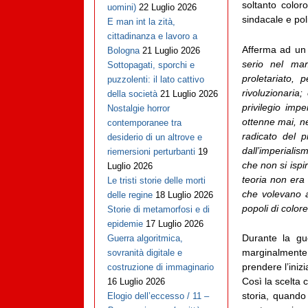
soltanto colo
uomini)
22 Luglio 2026
sindacale e poli
E man int la zità,
cittadinanza e lavoro a
Afferma ad un 
Bologna
21 Luglio 2026
serio nel mar
Sottopagati, sporchi e
proletariato, 
puzzolenti: il lato cattivo
rivoluzionaria
della società
21 Luglio 2026
privilegio im
Nostalgie horror
ottenne mai, ne
contemporanee tra
radicato del p
desiderio di un altrove e
dall’imperiali
riemersioni perturbanti
19
che non si ispi
Luglio 2026
teoria non era
Le tristi storie delle morti
che volevano a
delle regine
18 Luglio 2026
popoli di color
Storie di metamorfosi e di
epidemie
17 Luglio 2026
Durante la gu
Guerra algoritmica,
marginalmente d
sovranità digitale e
prendere l’inizi
costruzione di immaginario
Così la scelta c
16 Luglio 2026
storia, quando
Elogio dell’eccesso / 11 –