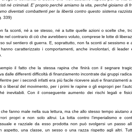
isti né criminali. E’ proprio perché amiamo la vita, perché gioiamo di fro
o diventati combattenti per la libertà contro questo sistema razzista
g. 339)
 fa sconti, né a se stesso, né a tutte quelle azioni o scelte che, tr
e nel contrario di ciò che avrebbero voluto, comprese le lotte di libera
so sul sentiero di guerra. E, soprattutto, non fa sconti al sessismo e
hanno caratterizzato i comportamenti, anche involontari, di leader e 
e.
mpio il fatto che la stessa rapina che finirà con il segnare tragi
va dalle differenti difficoltà di finanziamento incontrate dai gruppi radical
Mentre per i secondi infatti era più facile ricevere aiuti e finanziamenti 
o liberal del movimento, per i primi le rapine o gli espropri per l’au
é inevitabili. Con il conseguente aumento dei rischi legali e fisici 
 che fanno male nella sua lettura, ma che allo stesso tempo aiutano
rrori propri e non solo altrui. La lotta contro l’imperialismo e cont
ssuale e razziale da esso prodotta non può svolgersi un passo all
un aspetto, una classe, un sesso o una razza rispetto agli altri. Tu