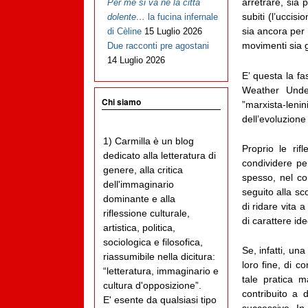
arretrare, sia 
Per me si va ne la città
subiti (l’uccisi
dolente…
la fucina infernale
sia ancora per 
di Cèline
15 Luglio 2026
movimenti sia g
Due racconti pre agostani
14 Luglio 2026
E’ questa la fa
Weather Under
Chi siamo
”marxista-leni
dell’evoluzione
1) Carmilla è un blog
Proprio le rif
dedicato alla letteratura di
condividere pe
genere, alla critica
spesso, nel co
dell'immaginario
seguito alla sc
dominante e alla
di ridare vita 
riflessione culturale,
di carattere id
artistica, politica,
sociologica e filosofica,
Se, infatti, un
riassumibile nella dicitura:
loro fine, di c
“letteratura, immaginario e
tale pratica 
cultura d'opposizione”.
contribuito a 
E' esente da qualsiasi tipo