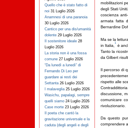
mobilitazioni pe
Quello che è stato fatto di
degli Stati Unit
noi
31 Luglio 2026
coscienza anti-
Anamnesi di una paranoia
armata fatta 
30 Luglio 2026
Bernardine Dohr
Cantico per una dis/umanità
dolente
29 Luglio 2026
Ma se la lettur
Il sostenitore ideale
28
1
in Italia,
è anch
Luglio 2026
Tanto la ricostr
La storia non è una fossa
da Gilbert risul
comune
27 Luglio 2026
“Da lunedì a lunedì” di
Il percorso di 
Fernando Di Leo per
precedentemente
guardare ai resti dei
rispetto alle sc
Settanta
26 Luglio 2026
Contraddittor
I malaveglia
25 Luglio 2026
discussione, ma
Wasichu, papalagi, sempre
comunicare con
quelli siamo
24 Luglio 2026
rivoluzionario.
Case morte
23 Luglio 2026
Il poeta che cantò la
Da questo punt
gravitazione universale e la
comprendere anc
caduta (degli angeli e degli