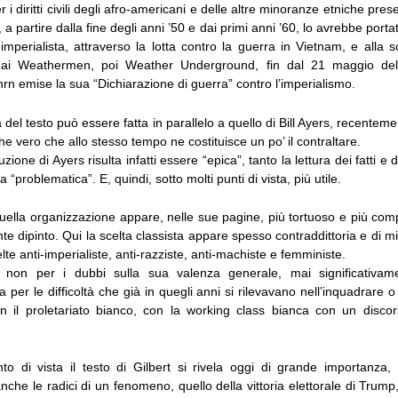
r i diritti civili degli afro-americani e delle altre minoranze etniche presen
i, a partire dalla fine degli anni ’50 e dai primi anni ’60, lo avrebbe por
imperialista, attraverso la lotta contro la guerra in Vietnam, e alla sc
dai Weathermen, poi Weather Underground, fin dal 21 maggio d
n emise la sua “Dichiarazione di guerra” contro l’imperialismo.
a del testo può essere fatta in parallelo a quello di Bill Ayers, recenteme
e vero che allo stesso tempo ne costituisce un po’ il contraltare.
uzione di Ayers risulta infatti essere “epica”, tanto la lettura dei fatti e 
ta “problematica”. E, quindi, sotto molti punti di vista, più utile.
quella organizzazione appare, nelle sue pagine, più tortuoso e più com
 dipinto. Qui la scelta classista appare spesso contraddittoria e di 
elte anti-imperialiste, anti-razziste, anti-machiste e femministe.
ia non per i dubbi sulla sua valenza generale, mai significativa
 per le difficoltà che già in quegli anni si rilevavano nell’inquadrare 
 il proletariato bianco, con la working class bianca con un discor
o di vista il testo di Gilbert si rivela oggi di grande importanza, 
he le radici di un fenomeno, quello della vittoria elettorale di Trump