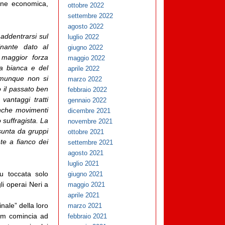
one economica,
ottobre 2022
settembre 2022
agosto 2022
 addentrarsi sul
luglio 2022
inante dato al
giugno 2022
i maggior forza
maggio 2022
ia bianca e del
aprile 2022
omunque non si
marzo 2022
o il passato ben
febbraio 2022
vantaggi tratti
gennaio 2022
anche movimenti
dicembre 2021
 suffragista. La
novembre 2021
sunta da gruppi
ottobre 2021
te a fianco dei
settembre 2021
agosto 2021
luglio 2021
u toccata solo
giugno 2021
li operai Neri a
maggio 2021
aprile 2021
inale” della loro
marzo 2021
nam comincia ad
febbraio 2021