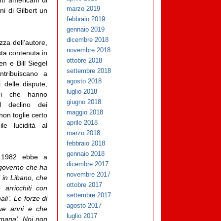
ti americani di
marzo 2019
ni di Gilbert un
febbraio 2019
gennaio 2019
dicembre 2018
zza dell’autore,
novembre 2018
sta contenuta in
ottobre 2018
n e Bill Siegel
settembre 2018
tribuiscano a
agosto 2018
 delle dispute,
luglio 2018
ggi che hanno
giugno 2018
l declino dei
maggio 2018
non toglie certo
aprile 2018
e lucidità al
marzo 2018
febbraio 2018
gennaio 2018
l 1982 ebbe a
dicembre 2017
 governo che ha
novembre 2017
 in Libano, che
ottobre 2017
 arricchiti con
settembre 2017
li’. Le forze di
agosto 2017
que anni e che
luglio 2017
umana’. Noi non