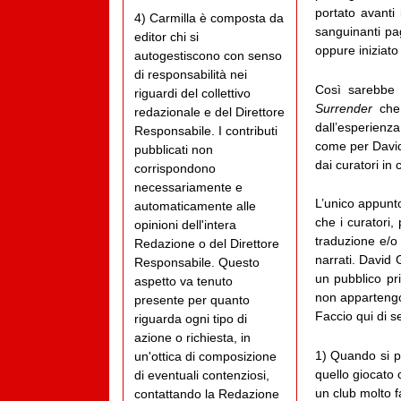
portato avanti
4) Carmilla è composta da
sanguinanti pa
editor chi si
oppure iniziato 
autogestiscono con senso
di responsabilità nei
Così sarebbe o
riguardi del collettivo
Surrender
che 
redazionale e del Direttore
dall’esperienza
Responsabile. I contributi
come per David 
pubblicati non
dai curatori in 
corrispondono
necessariamente e
L’unico appunto
automaticamente alle
che i curatori,
opinioni dell'intera
traduzione e/o 
Redazione o del Direttore
narrati. David 
Responsabile. Questo
un pubblico pr
aspetto va tenuto
non appartengon
presente per quanto
Faccio qui di 
riguarda ogni tipo di
azione o richiesta, in
1) Quando si p
un'ottica di composizione
quello giocato 
di eventuali contenziosi,
un club molto f
contattando la Redazione