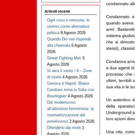
condannato alla
Articoli recenti
Condannato a 
Ogni cosa e nessuna: lo
quando aveva 39
stormo come alternativa
anni. Bastereb
politica
8 Agosto 2026
sistema giudizi
Quando Dio non risponde
che si dimostr
alla chiamata
6 Agosto
stessi), classis
2026
Street Fighting Men
5
Condanna arriva
Agosto 2026
e due agenti di
Si alza il vento / 4 – Zone
processo che d
di morte
4 Agosto 2026
ultimi, terribi
Genova è Napoli: Blaise
sua vita e le su
Cendrars torna in Italia con
Bourlinguer
4 Agosto 2026
Un autentico d
Dal modernismo
della sparato
all’attivismo femminista: la
Underground pro
risemantizzazione del
loro azioni dimo
primitivismo
2 Agosto 2026
Difendersi dai morti
1
Una vita, comun
Agosto 2026