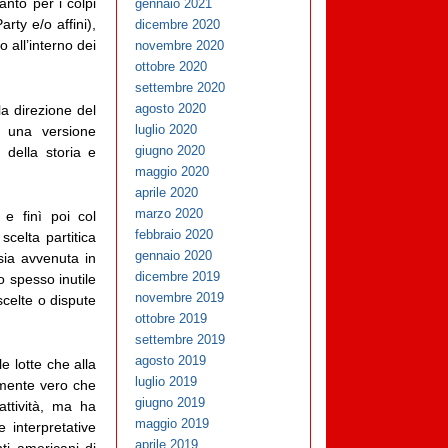
anto per i colpi
gennaio 2021
arty e/o affini),
dicembre 2020
 all’interno dei
novembre 2020
ottobre 2020
settembre 2020
agosto 2020
la direzione del
luglio 2020
una versione
giugno 2020
 della storia e
maggio 2020
aprile 2020
marzo 2020
 e finì poi col
febbraio 2020
celta partitica
gennaio 2020
sia avvenuta in
dicembre 2019
o spesso inutile
novembre 2019
scelte o dispute
ottobre 2019
settembre 2019
agosto 2019
e lotte che alla
luglio 2019
ramente vero che
giugno 2019
ttività, ma ha
maggio 2019
 interpretative
aprile 2019