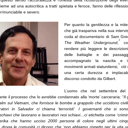
 questo senso l’accuratezza e l’onestà della ricostruzione degli even
sieme ad una autocritica a tratti spietata e feroce, fanno delle riflessio
rinunciabile e severo.
Per quanto la gentilezza e la mite
che già traspariva nella sua intervi
coda al documentario di Sam Gree
4
The Weather Underground
,
con
rendere più leggere le descrizioni
delle battaglie e dei passa
accompagnato la nascita e i
5
movimenti armati statunitensi,
ciò 
una certa durezza e implacabil
discorso condotto da Gilbert.
L’uomo che nel settembre de
ante il processo che lo avrebbe condannato alla ‘morte’ carceraria: “
Il
alm sul Vietnam, che fornisce le bombe a grappolo che uccidono civili
ratori in Salvador ci chiama ‘terroristi’. I governanti che si sono
schiavi che lavorano e lavoratori resi schiavi…ci etichetta come ‘crimina
Amerika che hanno ucciso 2000 persone di colore negli ultimi cin
i droga le comunità ci dicono che ‘non abbiamo rispetto per la vita 