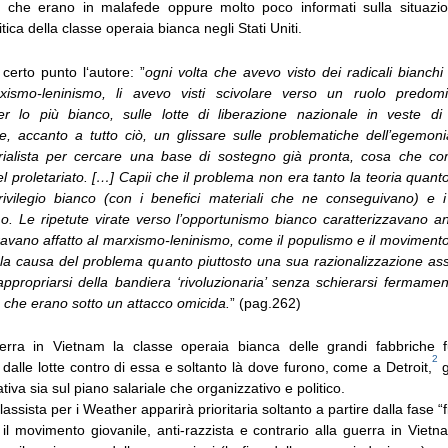
ro che erano in malafede oppure molto poco informati sulla situazi
tica della classe operaia bianca negli Stati Uniti.
certo punto l‘autore: ”
ogni volta che avevo visto dei radicali bianchi
xismo-leninismo, li avevo visti scivolare verso un ruolo predom
per lo più bianco, sulle lotte di liberazione nazionale in veste d
; e, accanto a tutto ciò, un glissare sulle problematiche dell’egemon
perialista per cercare una base di sostegno già pronta, cosa che c
l proletariato. […] Capii che il problema non era tanto la teoria quant
rivilegio bianco (con i benefici materiali che ne conseguivano) e i 
smo. Le ripetute virate verso l’opportunismo bianco caratterizzavano 
ravano affatto al marxismo-leninismo, come il populismo e il movimento
 la causa del problema quanto piuttosto una sua razionalizzazione as
ppropriarsi della bandiera ‘rivoluzionaria’ senza schierarsi fermamen
e che erano sotto un attacco omicida.
” (pag.262)
erra in Vietnam la classe operaia bianca delle grandi fabbriche f
2
alle lotte contro di essa e soltanto là dove furono, come a Detroit,
g
ativa sia sul piano salariale che organizzativo e politico.
lassista per i Weather apparirà prioritaria soltanto a partire dalla fase “f
 il movimento giovanile, anti-razzista e contrario alla guerra in Viet