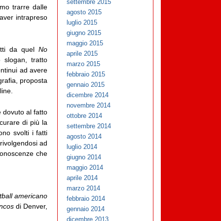
settembre 2015
mo trarre dalle
agosto 2015
aver intrapreso
luglio 2015
giugno 2015
maggio 2015
atti da quel
No
aprile 2015
slogan, tratto
marzo 2015
ontinui ad avere
febbraio 2015
grafia, proposta
gennaio 2015
line.
dicembre 2014
novembre 2014
 dovuto al fatto
ottobre 2014
curare di più la
settembre 2014
o svolti i fatti
agosto 2014
 rivolgendosi ad
luglio 2014
 conoscenze che
giugno 2014
maggio 2014
aprile 2014
marzo 2014
tball americano
febbraio 2014
ncos
di Denver,
gennaio 2014
dicembre 2013