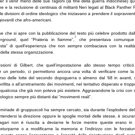
per il venir meno delle sue ragioni (la fine della guerra indocinese) qu
one e la reclusione di centinaia di militanti Neri legati al Black Panther P
le divisioni di ordine ideologico che iniziavano a prendere il sopravvento
iovanili che afro-americani.
se che si apre con la pubblicazione del testo più celebre prodotto dal
3
ground, quel “Prateria in fiamme”,
che presentava comunque 
nista” di quell’esperienza che non sempre combaciava con la realtà
 della stessa organizzazione.
lessioni di Gilbert, che quell’impostazione allo stesso tempo criticò
r un periodo, ci permettono ancora una volta di verificare come la s
rso delle lotte del secondo dopoguerra o almeno dal ’68 in avanti, 
onfitta o all’arretramento dei movimenti, nel tentativo disperato e tropp
a qualcosa che già non poteva più esistere. Aggravandone la crisi con 
eologico sempre più distanti dai “movimenti reali”.
a miriade di gruppuscoli ha sempre cercato, sia durante l’esplodere dell
ontendersi la direzione oppure le spoglie mortali delle stesse, è sicu
magari non è riuscita a deviarne le forze mentre queste erano in a
deturparne o a modificarne la memoria e l’indirizzo con le forzature