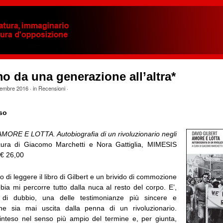
o da una generazione all’altra*
embre 2016
· in
Recensioni
·
so
AMORE E LOTTA. Autobiografia di un rivoluzionario negli
cura di Giacomo Marchetti e Nora Gattiglia, MIMESIS
 € 26,00
o di leggere il libro di Gilbert e un brivido di commozione
bbia mi percorre tutto dalla nuca al resto del corpo. E’,
di dubbio, una delle testimonianze più sincere e
e sia mai uscita dalla penna di un rivoluzionario.
 inteso nel senso più ampio del termine e, per giunta,