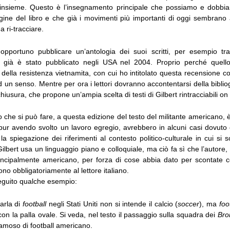
 insieme. Questo è l’insegnamento principale che possiamo e dobbia
gine del libro e che già i movimenti più importanti di oggi sembrano 
a ri-tracciare.
pportuno pubblicare un’antologia dei suoi scritti, per esempio tr
già è stato pubblicato negli USA nel 2004. Proprio perché quello 
 della resistenza vietnamita, con cui ho intitolato questa recensione c
un senso. Mentre per ora i lettori dovranno accontentarsi della biblio
chiusura, che propone un’ampia scelta di testi di Gilbert rintracciabili on 
 che si può fare, a questa edizione del testo del militante americano, è
 pur avendo svolto un lavoro egregio, avrebbero in alcuni casi dovuto 
la spiegazione dei riferimenti al contesto politico-culturale in cui si son
Gilbert usa un linguaggio piano e colloquiale, ma ciò fa sì che l’autore,
incipalmente americano, per forza di cose abbia dato per scontate
o obbligatoriamente al lettore italiano.
seguito qualche esempio:
arla di
football
negli Stati Uniti non si intende il calcio (
soccer
), ma
foo
con la palla ovale. Si veda, nel testo il passaggio sulla squadra dei
Bro
amoso di football americano.