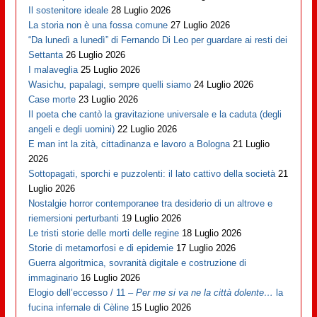
Il sostenitore ideale
28 Luglio 2026
La storia non è una fossa comune
27 Luglio 2026
“Da lunedì a lunedì” di Fernando Di Leo per guardare ai resti dei
Settanta
26 Luglio 2026
I malaveglia
25 Luglio 2026
Wasichu, papalagi, sempre quelli siamo
24 Luglio 2026
Case morte
23 Luglio 2026
Il poeta che cantò la gravitazione universale e la caduta (degli
angeli e degli uomini)
22 Luglio 2026
E man int la zità, cittadinanza e lavoro a Bologna
21 Luglio
2026
Sottopagati, sporchi e puzzolenti: il lato cattivo della società
21
Luglio 2026
Nostalgie horror contemporanee tra desiderio di un altrove e
riemersioni perturbanti
19 Luglio 2026
Le tristi storie delle morti delle regine
18 Luglio 2026
Storie di metamorfosi e di epidemie
17 Luglio 2026
Guerra algoritmica, sovranità digitale e costruzione di
immaginario
16 Luglio 2026
Elogio dell’eccesso / 11 –
Per me si va ne la città dolente…
la
fucina infernale di Cèline
15 Luglio 2026