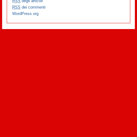
RSS
degli articoli
RSS
dei commenti
WordPress.org