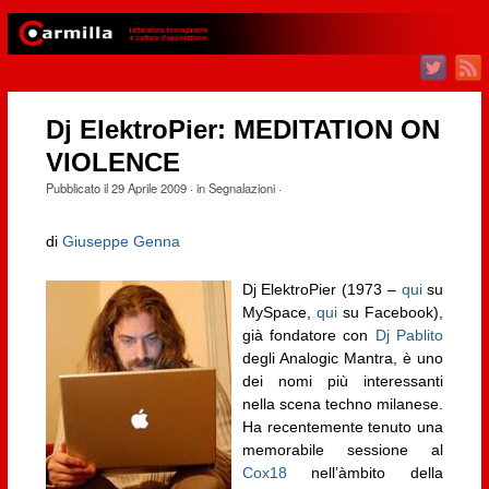
Dj ElektroPier: MEDITATION ON
VIOLENCE
Pubblicato il
29 Aprile 2009
· in
Segnalazioni
·
di
Giuseppe Genna
Dj ElektroPier (1973 –
qui
su
MySpace,
qui
su Facebook),
già fondatore con
Dj Pablito
degli Analogic Mantra, è uno
dei nomi più interessanti
nella scena techno milanese.
Ha recentemente tenuto una
memorabile sessione al
Cox18
nell’àmbito della