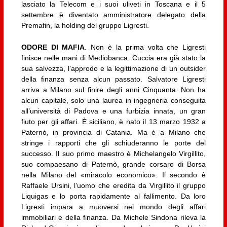
lasciato la Telecom e i suoi uliveti in Toscana e il 5
settembre è diventato amministratore delegato della
Premafin, la holding del gruppo Ligresti.
ODORE DI MAFIA
. Non è la prima volta che Ligresti
finisce nelle mani di Mediobanca. Cuccia era già stato la
sua salvezza, l’approdo e la legittimazione di un outsider
della finanza senza alcun passato. Salvatore Ligresti
arriva a Milano sul finire degli anni Cinquanta. Non ha
alcun capitale, solo una laurea in ingegneria conseguita
all’università di Padova e una furbizia innata, un gran
fiuto per gli affari. È siciliano, è nato il 13 marzo 1932 a
Paternò, in provincia di Catania. Ma è a Milano che
stringe i rapporti che gli schiuderanno le porte del
successo. Il suo primo maestro è Michelangelo Virgillito,
suo compaesano di Paternò, grande corsaro di Borsa
nella Milano del «miracolo economico». Il secondo è
Raffaele Ursini, l’uomo che eredita da Virgillito il gruppo
Liquigas e lo porta rapidamente al fallimento. Da loro
Ligresti impara a muoversi nel mondo degli affari
immobiliari e della finanza. Da Michele Sindona rileva la