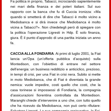
Fa politica in proprio, Tabacci, incrociando sapientemente
nei mari della finanza e dei poteri italiani. Sul suo
rapporto con la banca che fu di Cuccia ironizza: «Ma
quando si smetterà di dire che Tabacci è molto vicino a
Mediobanca e si dirà invece che Mediobanca è molto
vicina a Tabacci?». Non chiedetegli però di spiegare con
la politica l’operazione Ligresti in Hdp. È solo finanza,
giura. È il punto d’approdo di una partita iniziata un anno
fa.
CACCIA ALLA FONDIARIA
. Ai primi di luglio 2001, la Fiat
lancia un’Opa (un’offerta pubblica d’acquisto) sulla
Montedison, con l’obiettivo di entrare nel settore
dell’energia: un business redditizio e anticiclico, prezioso,
in tempi di crisi, per una Fiat in crisi nera. Subito si mette
in moto Mediobanca, che di Fiat è diventata la grande
nemica: vuole impedire, costi quello che costi, che la
casa torinese si impossessi di Fondiaria, la compagnia
d’assicurazioni fiorentina controllata da Montedison.
Maranghi chiede d’intervenire a uno che, con tutto quello
che ha ricevuto da Mediobanca, non può certo rifiutare:
Salvatore Ligresti. La sua compagnia assicurativa, la Sai,