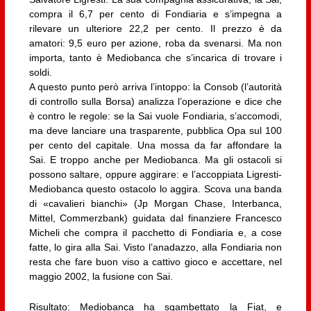
compra il 6,7 per cento di Fondiaria e s’impegna a
rilevare un ulteriore 22,2 per cento. Il prezzo è da
amatori: 9,5 euro per azione, roba da svenarsi. Ma non
importa, tanto è Mediobanca che s’incarica di trovare i
soldi.
A questo punto però arriva l’intoppo: la Consob (l’autorità
di controllo sulla Borsa) analizza l’operazione e dice che
è contro le regole: se la Sai vuole Fondiaria, s’accomodi,
ma deve lanciare una trasparente, pubblica Opa sul 100
per cento del capitale. Una mossa da far affondare la
Sai. E troppo anche per Mediobanca. Ma gli ostacoli si
possono saltare, oppure aggirare: e l’accoppiata Ligresti-
Mediobanca questo ostacolo lo aggira. Scova una banda
di «cavalieri bianchi» (Jp Morgan Chase, Interbanca,
Mittel, Commerzbank) guidata dal finanziere Francesco
Micheli che compra il pacchetto di Fondiaria e, a cose
fatte, lo gira alla Sai. Visto l’anadazzo, alla Fondiaria non
resta che fare buon viso a cattivo gioco e accettare, nel
maggio 2002, la fusione con Sai.
Risultato: Mediobanca ha sgambettato la Fiat, e