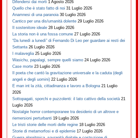
Difendersi dai morti
1 Agosto 2026
Quello che è stato fatto di noi
31 Luglio 2026
Anamnesi di una paranoia
30 Luglio 2026
Cantico per una dis/umanità dolente
29 Luglio 2026
Il sostenitore ideale
28 Luglio 2026
La storia non è una fossa comune
27 Luglio 2026
“Da lunedì a lunedì” di Fernando Di Leo per guardare ai resti dei
Settanta
26 Luglio 2026
I malaveglia
25 Luglio 2026
Wasichu, papalagi, sempre quelli siamo
24 Luglio 2026
Case morte
23 Luglio 2026
Il poeta che cantò la gravitazione universale e la caduta (degli
angeli e degli uomini)
22 Luglio 2026
E man int la zità, cittadinanza e lavoro a Bologna
21 Luglio
2026
Sottopagati, sporchi e puzzolenti: il lato cattivo della società
21
Luglio 2026
Nostalgie horror contemporanee tra desiderio di un altrove e
riemersioni perturbanti
19 Luglio 2026
Le tristi storie delle morti delle regine
18 Luglio 2026
Storie di metamorfosi e di epidemie
17 Luglio 2026
Guerra algoritmica, sovranità digitale e costruzione di