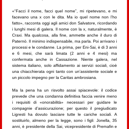
«“Facci il nome, facci quel nome”, mi ripetevano, e mi
facevano una x con le dita. Ma io quel nome non l’ho
fatto», racconta oggi agli amici don Salvatore, ricordando
i lunghi mesi di galera. Il nome con la x, naturalmente, è
Craxi. Ma qualcosa, alla fine, ammette anche il duro di
Paternò. Il minimo indispensabile, ma parla. Poi arrivano i
processi e le condanne. La prima, per Eni-Sai, è di 3 anni
e 6 mesi, che sarà limata (2 anni e 4 mesi) ma
confermata anche in Cassazione. Niente galera, nel
sistema italiano, solo affidamento ai servizi sociali, cioè
una chiacchierata ogni tanto con un’assistente sociale e
un piccolo impegno per la Caritas ambrosiana.
Ma la pena ha un risvolto assai spiacevole: il codice
prevede che una condanna definitiva faccia venire meno
i requisiti di «onorabilità» necessari per guidare le
compagnie d’assicurazione; per questo il pregiudicato
Ligresti ha dovuto lasciare tutte le cariche sociali. A
sostituirlo, almeno per la legge, sono i figli: Jonella, 35
anni, è presidente della Sai, vicepresidente di Premafin e