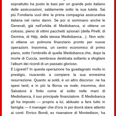
soprattutto ha posto le basi per un grande polo italiano
delle assicurazioni, saldamente sotto la sua tutela. Sai
più Fondiaria vuol dire la prima compagnia assicurativa
italiana nel ramo danni. Se poi si sommano anche le
Generali, già nell’orbita di Mediobanca, si ottiene un
colosso, pieno di ottimi pacchetti azionari (della Pirelli, di
Gemina, di Hdp, della stessa Mediobanca…). Non solo:
si ottiene un polmone finanziario pronto per nuove
operazioni. Insomma, un centro economico di primo
piano, sotto l’ombrello di quella Mediobanca che, dopo la
morte di Cuccia, sembrava destinata soltanto a sfogliare
l’album dei ricordi di un passato glorioso.
E Ligresti? In questa operazione ha guadagnato molto in
prestigio, riuscendo a compiere la sua ennesima
resurrezione. Quanto ai soldi, è un altro discorso: ne ha
spesi tanti, e in più la Borsa va male; insomma, don
Salvatore è finito come al solito nelle mani di
Mediobanca, il suo principale finanziatore. E Mediobanca
gli ha imposto — proprio a lui, abituato a fare tutto in
famiglia — il manager che d’ora in poi dovrà stare attento
ai conti: Enrico Bondi, ex risanatore di Montedison, ha