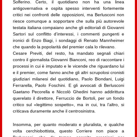
Solferino. Certo, il quotidiano non ha una linea
antigovernativa e ospita spesso interventi fortemente
critici nei confronti delle opposizioni, ma Berlusconi non
riesce comunque a sopportare che sulla più autorevole
testata italiana compaiano anche gli editoriali di Giovanni
Sartori sul conflitto d’interessi, i commenti pungenti e
ironici di Enzo Biagi, i sondaggi di Renato Mannheimer
che quando la popolarità del premier cala lo rilevano.
Cesare Previti, del resto, ha mandato segnali chiari
contro il giornalista Giovanni Bianconi, reo di raccontare i
processi in cui è imputato e le vicende che riguardano lui
e il premier, come fanno anche gli altri scrupolosi cronisti
giudiziari milanesi del quotidiano, Paolo Biondani, Luigi
Ferrarella, Paolo Foschini. E gli avvocati di Berlusconi
Gaetano Pecorella e Niccolò Ghedini hanno addirittura
querelato il direttore, Ferruccio de Bortoli, per un fondo
critico sul «legittimo sospetto», ma in cui, tra l’altro, si
criticava duramente anche il centrosinistra.
Insomma, per quanto moderato e pluralista, e qualche
volta cerchiobottista, questo Corriere non piace a