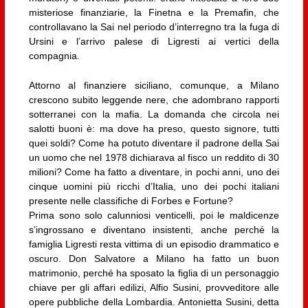
misteriose finanziarie, la Finetna e la Premafin, che
controllavano la Sai nel periodo d’interregno tra la fuga di
Ursini e l’arrivo palese di Ligresti ai vertici della
compagnia.
Attorno al finanziere siciliano, comunque, a Milano
crescono subito leggende nere, che adombrano rapporti
sotterranei con la mafia. La domanda che circola nei
salotti buoni è: ma dove ha preso, questo signore, tutti
quei soldi? Come ha potuto diventare il padrone della Sai
un uomo che nel 1978 dichiarava al fisco un reddito di 30
milioni? Come ha fatto a diventare, in pochi anni, uno dei
cinque uomini più ricchi d’Italia, uno dei pochi italiani
presente nelle classifiche di Forbes e Fortune?
Prima sono solo calunniosi venticelli, poi le maldicenze
s’ingrossano e diventano insistenti, anche perché la
famiglia Ligresti resta vittima di un episodio drammatico e
oscuro. Don Salvatore a Milano ha fatto un buon
matrimonio, perché ha sposato la figlia di un personaggio
chiave per gli affari edilizi, Alfio Susini, provveditore alle
opere pubbliche della Lombardia. Antonietta Susini, detta