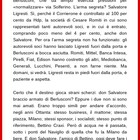
Berlusconi, che da tempo esercita pressioni per
«normalizzare» via Solferino. L’arma segreta? Salvatore
Ligresti. Sì, perché il Corrierone è controllato al 100 per
cento da Hdp, la società di Cesare Romiti in cui sono
rappresentati tanti autorevoli soci, e in cui è entrato,
comprando poco meno del 4 per cento, anche don
Salvatore. Per ora l’arma segreta non ha funzionato: gli
autorevoli soci hanno lasciato Ligresti fuori dalla porta e
Berlusconi a bocca asciutta. Romiti, Mittel, Banca Intesa,
Pirelli, Fiat, Edison hanno costretto gli altri, Mediobanca,
Generali, Lucchini, Pesenti, a non farne niente. Ma
domani, si vedrà. Ligresti resta in piedi fuori dalla porta, è
paziente e aspetta.
Certo che il destino gioca strani scherzi: don Salvatore
braccio armato di Berlusconi? Eppure i due non si sono
mai amati. Erano troppo simili per andare d’accordo,
negli anni Ottanta: stesso business, il mattone; stessa
piazza, Milano; stessi sponsor, i socialisti; stesso punto di
riferimento, Bettino Craxi. Però di acqua ne è passata,
sotto i ponti del Naviglio di quella che fu la Milano da
bere. E don Salvatore, l’amico di Bettino, oggi deve fare i