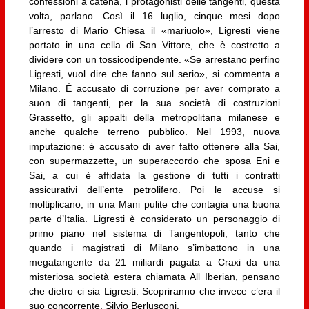
confessioni a catena, i protagonisti delle tangenti, questa
volta, parlano. Così il 16 luglio, cinque mesi dopo
l’arresto di Mario Chiesa il «mariuolo», Ligresti viene
portato in una cella di San Vittore, che è costretto a
dividere con un tossicodipendente. «Se arrestano perfino
Ligresti, vuol dire che fanno sul serio», si commenta a
Milano. È accusato di corruzione per aver comprato a
suon di tangenti, per la sua società di costruzioni
Grassetto, gli appalti della metropolitana milanese e
anche qualche terreno pubblico. Nel 1993, nuova
imputazione: è accusato di aver fatto ottenere alla Sai,
con supermazzette, un superaccordo che sposa Eni e
Sai, a cui è affidata la gestione di tutti i contratti
assicurativi dell’ente petrolifero. Poi le accuse si
moltiplicano, in una Mani pulite che contagia una buona
parte d’Italia. Ligresti è considerato un personaggio di
primo piano nel sistema di Tangentopoli, tanto che
quando i magistrati di Milano s’imbattono in una
megatangente da 21 miliardi pagata a Craxi da una
misteriosa società estera chiamata All Iberian, pensano
che dietro ci sia Ligresti. Scopriranno che invece c’era il
suo concorrente, Silvio Berlusconi.