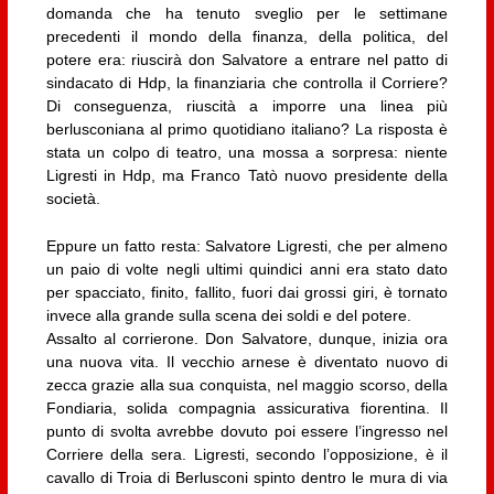
domanda che ha tenuto sveglio per le settimane
precedenti il mondo della finanza, della politica, del
potere era: riuscirà don Salvatore a entrare nel patto di
sindacato di Hdp, la finanziaria che controlla il Corriere?
Di conseguenza, riuscità a imporre una linea più
berlusconiana al primo quotidiano italiano? La risposta è
stata un colpo di teatro, una mossa a sorpresa: niente
Ligresti in Hdp, ma Franco Tatò nuovo presidente della
società.
Eppure un fatto resta: Salvatore Ligresti, che per almeno
un paio di volte negli ultimi quindici anni era stato dato
per spacciato, finito, fallito, fuori dai grossi giri, è tornato
invece alla grande sulla scena dei soldi e del potere.
Assalto al corrierone. Don Salvatore, dunque, inizia ora
una nuova vita. Il vecchio arnese è diventato nuovo di
zecca grazie alla sua conquista, nel maggio scorso, della
Fondiaria, solida compagnia assicurativa fiorentina. Il
punto di svolta avrebbe dovuto poi essere l’ingresso nel
Corriere della sera. Ligresti, secondo l’opposizione, è il
cavallo di Troia di Berlusconi spinto dentro le mura di via