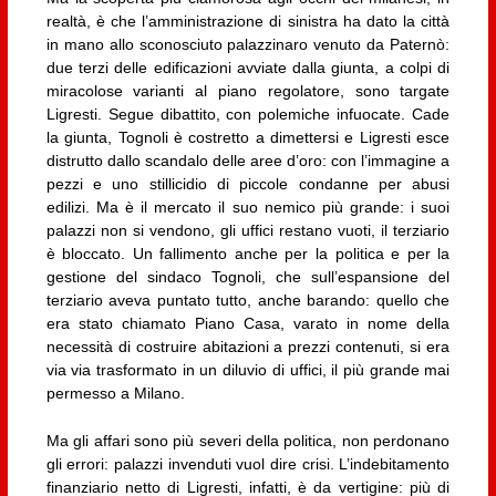
realtà, è che l’amministrazione di sinistra ha dato la città
in mano allo sconosciuto palazzinaro venuto da Paternò:
due terzi delle edificazioni avviate dalla giunta, a colpi di
miracolose varianti al piano regolatore, sono targate
Ligresti. Segue dibattito, con polemiche infuocate. Cade
la giunta, Tognoli è costretto a dimettersi e Ligresti esce
distrutto dallo scandalo delle aree d’oro: con l’immagine a
pezzi e uno stillicidio di piccole condanne per abusi
edilizi. Ma è il mercato il suo nemico più grande: i suoi
palazzi non si vendono, gli uffici restano vuoti, il terziario
è bloccato. Un fallimento anche per la politica e per la
gestione del sindaco Tognoli, che sull’espansione del
terziario aveva puntato tutto, anche barando: quello che
era stato chiamato Piano Casa, varato in nome della
necessità di costruire abitazioni a prezzi contenuti, si era
via via trasformato in un diluvio di uffici, il più grande mai
permesso a Milano.
Ma gli affari sono più severi della politica, non perdonano
gli errori: palazzi invenduti vuol dire crisi. L’indebitamento
finanziario netto di Ligresti, infatti, è da vertigine: più di