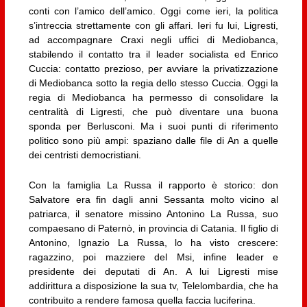
conti con l’amico dell’amico. Oggi come ieri, la politica
s’intreccia strettamente con gli affari. Ieri fu lui, Ligresti,
ad accompagnare Craxi negli uffici di Mediobanca,
stabilendo il contatto tra il leader socialista ed Enrico
Cuccia: contatto prezioso, per avviare la privatizzazione
di Mediobanca sotto la regia dello stesso Cuccia. Oggi la
regia di Mediobanca ha permesso di consolidare la
centralità di Ligresti, che può diventare una buona
sponda per Berlusconi. Ma i suoi punti di riferimento
politico sono più ampi: spaziano dalle file di An a quelle
dei centristi democristiani.
Con la famiglia La Russa il rapporto è storico: don
Salvatore era fin dagli anni Sessanta molto vicino al
patriarca, il senatore missino Antonino La Russa, suo
compaesano di Paternò, in provincia di Catania. Il figlio di
Antonino, Ignazio La Russa, lo ha visto crescere:
ragazzino, poi mazziere del Msi, infine leader e
presidente dei deputati di An. A lui Ligresti mise
addirittura a disposizione la sua tv, Telelombardia, che ha
contribuito a rendere famosa quella faccia luciferina.