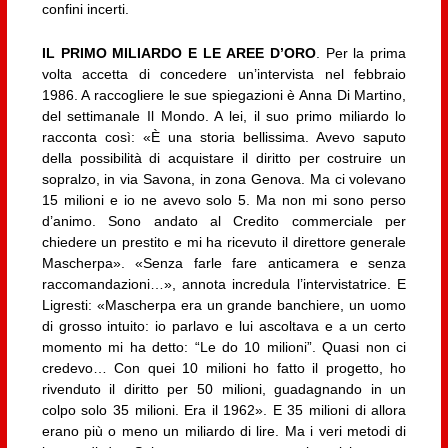
confini incerti.
IL PRIMO MILIARDO E LE AREE D’ORO
. Per la prima
volta accetta di concedere un’intervista nel febbraio
1986. A raccogliere le sue spiegazioni è Anna Di Martino,
del settimanale Il Mondo. A lei, il suo primo miliardo lo
racconta così: «È una storia bellissima. Avevo saputo
della possibilità di acquistare il diritto per costruire un
sopralzo, in via Savona, in zona Genova. Ma ci volevano
15 milioni e io ne avevo solo 5. Ma non mi sono perso
d’animo. Sono andato al Credito commerciale per
chiedere un prestito e mi ha ricevuto il direttore generale
Mascherpa». «Senza farle fare anticamera e senza
raccomandazioni…», annota incredula l’intervistatrice. E
Ligresti: «Mascherpa era un grande banchiere, un uomo
di grosso intuito: io parlavo e lui ascoltava e a un certo
momento mi ha detto: “Le do 10 milioni”. Quasi non ci
credevo… Con quei 10 milioni ho fatto il progetto, ho
rivenduto il diritto per 50 milioni, guadagnando in un
colpo solo 35 milioni. Era il 1962». E 35 milioni di allora
erano più o meno un miliardo di lire. Ma i veri metodi di