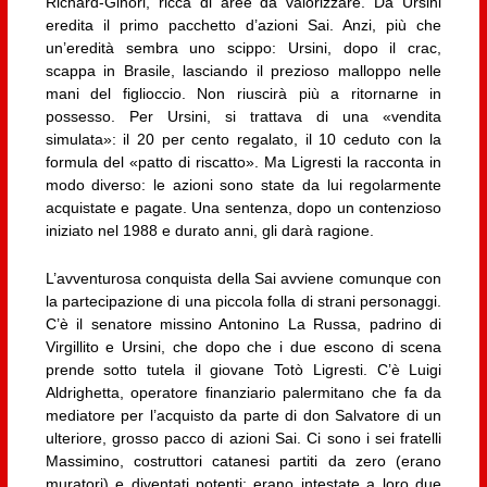
Richard-Ginori, ricca di aree da valorizzare. Da Ursini
eredita il primo pacchetto d’azioni Sai. Anzi, più che
un’eredità sembra uno scippo: Ursini, dopo il crac,
scappa in Brasile, lasciando il prezioso malloppo nelle
mani del figlioccio. Non riuscirà più a ritornarne in
possesso. Per Ursini, si trattava di una «vendita
simulata»: il 20 per cento regalato, il 10 ceduto con la
formula del «patto di riscatto». Ma Ligresti la racconta in
modo diverso: le azioni sono state da lui regolarmente
acquistate e pagate. Una sentenza, dopo un contenzioso
iniziato nel 1988 e durato anni, gli darà ragione.
L’avventurosa conquista della Sai avviene comunque con
la partecipazione di una piccola folla di strani personaggi.
C’è il senatore missino Antonino La Russa, padrino di
Virgillito e Ursini, che dopo che i due escono di scena
prende sotto tutela il giovane Totò Ligresti. C’è Luigi
Aldrighetta, operatore finanziario palermitano che fa da
mediatore per l’acquisto da parte di don Salvatore di un
ulteriore, grosso pacco di azioni Sai. Ci sono i sei fratelli
Massimino, costruttori catanesi partiti da zero (erano
muratori) e diventati potenti: erano intestate a loro due