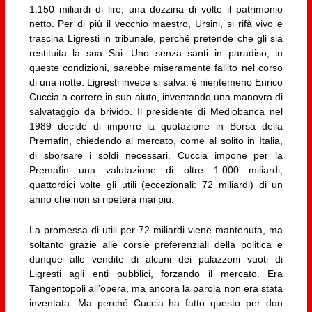
1.150 miliardi di lire, una dozzina di volte il patrimonio
netto. Per di più il vecchio maestro, Ursini, si rifà vivo e
trascina Ligresti in tribunale, perché pretende che gli sia
restituita la sua Sai. Uno senza santi in paradiso, in
queste condizioni, sarebbe miseramente fallito nel corso
di una notte. Ligresti invece si salva: è nientemeno Enrico
Cuccia a correre in suo aiuto, inventando una manovra di
salvataggio da brivido. Il presidente di Mediobanca nel
1989 decide di imporre la quotazione in Borsa della
Premafin, chiedendo al mercato, come al solito in Italia,
di sborsare i soldi necessari. Cuccia impone per la
Premafin una valutazione di oltre 1.000 miliardi,
quattordici volte gli utili (eccezionali: 72 miliardi) di un
anno che non si ripeterà mai più.
La promessa di utili per 72 miliardi viene mantenuta, ma
soltanto grazie alle corsie preferenziali della politica e
dunque alle vendite di alcuni dei palazzoni vuoti di
Ligresti agli enti pubblici, forzando il mercato. Era
Tangentopoli all’opera, ma ancora la parola non era stata
inventata. Ma perché Cuccia ha fatto questo per don