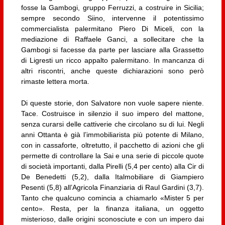
fosse la Gambogi, gruppo Ferruzzi, a costruire in Sicilia;
sempre secondo Siino, intervenne il potentissimo
commercialista palermitano Piero Di Miceli, con la
mediazione di Raffaele Ganci, a sollecitare che la
Gambogi si facesse da parte per lasciare alla Grassetto
di Ligresti un ricco appalto palermitano. In mancanza di
altri riscontri, anche queste dichiarazioni sono però
rimaste lettera morta.
Di queste storie, don Salvatore non vuole sapere niente.
Tace. Costruisce in silenzio il suo impero del mattone,
senza curarsi delle cattiverie che circolano su di lui. Negli
anni Ottanta è già l’immobiliarista più potente di Milano,
con in cassaforte, oltretutto, il pacchetto di azioni che gli
permette di controllare la Sai e una serie di piccole quote
di società importanti, dalla Pirelli (5,4 per cento) alla Cir di
De Benedetti (5,2), dalla Italmobiliare di Giampiero
Pesenti (5,8) all’Agricola Finanziaria di Raul Gardini (3,7).
Tanto che qualcuno comincia a chiamarlo «Mister 5 per
cento». Resta, per la finanza italiana, un oggetto
misterioso, dalle origini sconosciute e con un impero dai