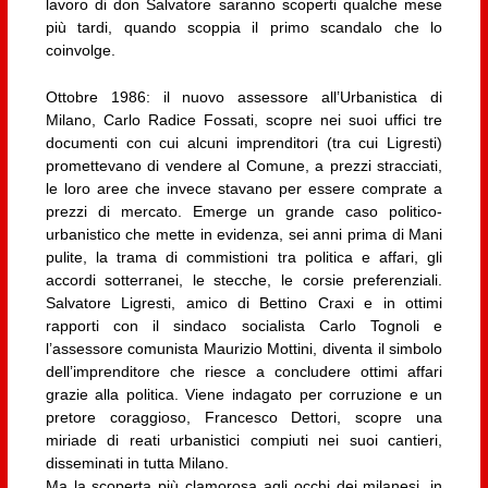
lavoro di don Salvatore saranno scoperti qualche mese
più tardi, quando scoppia il primo scandalo che lo
coinvolge.
Ottobre 1986: il nuovo assessore all’Urbanistica di
Milano, Carlo Radice Fossati, scopre nei suoi uffici tre
documenti con cui alcuni imprenditori (tra cui Ligresti)
promettevano di vendere al Comune, a prezzi stracciati,
le loro aree che invece stavano per essere comprate a
prezzi di mercato. Emerge un grande caso politico-
urbanistico che mette in evidenza, sei anni prima di Mani
pulite, la trama di commistioni tra politica e affari, gli
accordi sotterranei, le stecche, le corsie preferenziali.
Salvatore Ligresti, amico di Bettino Craxi e in ottimi
rapporti con il sindaco socialista Carlo Tognoli e
l’assessore comunista Maurizio Mottini, diventa il simbolo
dell’imprenditore che riesce a concludere ottimi affari
grazie alla politica. Viene indagato per corruzione e un
pretore coraggioso, Francesco Dettori, scopre una
miriade di reati urbanistici compiuti nei suoi cantieri,
disseminati in tutta Milano.
Ma la scoperta più clamorosa agli occhi dei milanesi, in