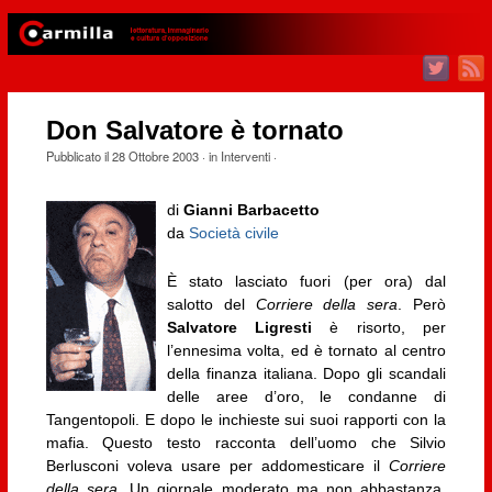
Don Salvatore è tornato
Pubblicato il
28 Ottobre 2003
· in
Interventi
·
di
Gianni Barbacetto
da
Società civile
È stato lasciato fuori (per ora) dal
salotto del
Corriere della sera
. Però
Salvatore Ligresti
è risorto, per
l’ennesima volta, ed è tornato al centro
della finanza italiana. Dopo gli scandali
delle aree d’oro, le condanne di
Tangentopoli. E dopo le inchieste sui suoi rapporti con la
mafia. Questo testo racconta dell’uomo che Silvio
Berlusconi voleva usare per addomesticare il
Corriere
della sera
. Un giornale moderato ma non abbastanza,