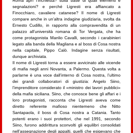
Roma aprì l’inchiesta? sulla base di quali elementi e
segnalazioni? e perché Ligresti era affiancato a
Finocchiaro, cavaliere catanese? Il nome di Ligresti
compare anche in un’altra indagine giudiziaria, svolta da
Ernesto Cudillo, in rapporto alla compravendita di un
palazzo all’università romana di Tor Vergata, che ha
come protagonista Manlio Cavalli, secondo i carabinieri
legato alla banda della Magliana e al boss di Cosa nostra
nella capitale, Pippo Calò. Indagine senza risultati,
dunque archiviata.
Il nome di Ligresti torna a essere avvicinato alle vicende
di mafia negli anni Novanta, a Palermo. Questa volta a
parlarne è una voce dall’interno di Cosa nostra, l’ultimo
dei grandi collaboratori di giustizia: Angelo Siino,
l’imprenditore considerato il «ministro dei lavori pubblici»
della mafia siciliana. Siino, che conosce bene gli affari e i
loro protagonisti, racconta che Ligresti aveva come
diretto referente mafioso nientemeno che Nitto
Santapaola, il boss di Cosa nostra a Catania. Tanto
potenti erano i suoi protettori, che nel 1991, secondo
Siino, furono addirittura sconvolti gli equilibri consolidati
nell’assegnazione degli appalti, quelli che esigevano che