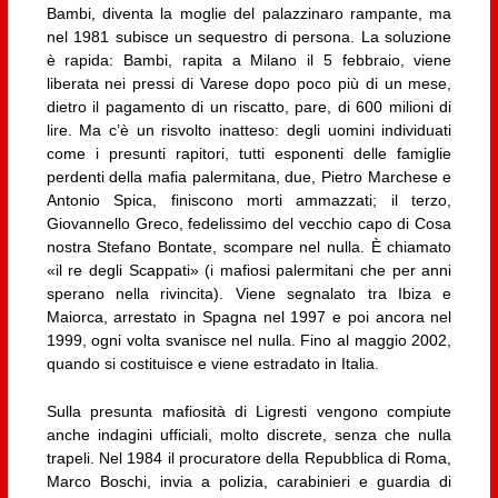
Bambi, diventa la moglie del palazzinaro rampante, ma
nel 1981 subisce un sequestro di persona. La soluzione
è rapida: Bambi, rapita a Milano il 5 febbraio, viene
liberata nei pressi di Varese dopo poco più di un mese,
dietro il pagamento di un riscatto, pare, di 600 milioni di
lire. Ma c’è un risvolto inatteso: degli uomini individuati
come i presunti rapitori, tutti esponenti delle famiglie
perdenti della mafia palermitana, due, Pietro Marchese e
Antonio Spica, finiscono morti ammazzati; il terzo,
Giovannello Greco, fedelissimo del vecchio capo di Cosa
nostra Stefano Bontate, scompare nel nulla. È chiamato
«il re degli Scappati» (i mafiosi palermitani che per anni
sperano nella rivincita). Viene segnalato tra Ibiza e
Maiorca, arrestato in Spagna nel 1997 e poi ancora nel
1999, ogni volta svanisce nel nulla. Fino al maggio 2002,
quando si costituisce e viene estradato in Italia.
Sulla presunta mafiosità di Ligresti vengono compiute
anche indagini ufficiali, molto discrete, senza che nulla
trapeli. Nel 1984 il procuratore della Repubblica di Roma,
Marco Boschi, invia a polizia, carabinieri e guardia di