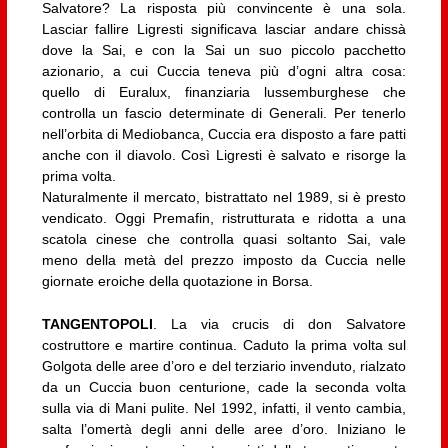
Salvatore? La risposta più convincente è una sola.
Lasciar fallire Ligresti significava lasciar andare chissà
dove la Sai, e con la Sai un suo piccolo pacchetto
azionario, a cui Cuccia teneva più d’ogni altra cosa:
quello di Euralux, finanziaria lussemburghese che
controlla un fascio determinate di Generali. Per tenerlo
nell’orbita di Mediobanca, Cuccia era disposto a fare patti
anche con il diavolo. Così Ligresti è salvato e risorge la
prima volta.
Naturalmente il mercato, bistrattato nel 1989, si è presto
vendicato. Oggi Premafin, ristrutturata e ridotta a una
scatola cinese che controlla quasi soltanto Sai, vale
meno della metà del prezzo imposto da Cuccia nelle
giornate eroiche della quotazione in Borsa.
TANGENTOPOLI
. La via crucis di don Salvatore
costruttore e martire continua. Caduto la prima volta sul
Golgota delle aree d’oro e del terziario invenduto, rialzato
da un Cuccia buon centurione, cade la seconda volta
sulla via di Mani pulite. Nel 1992, infatti, il vento cambia,
salta l’omertà degli anni delle aree d’oro. Iniziano le