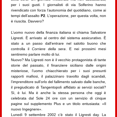
per i suoi gusti. I giornalisti di via Solferino hanno
rivendicato con forza l’autonomia del quotidiano, come ai
tempi dell’assalto
P2
. L’operazione, per questa volta, non
è riuscita. Davvero?
L’uomo nuovo della finanza italiana si chiama Salvatore
Ligresti. È arrivato al centro del sistema assicurativo. È
stato a un passo dall’entrare nel salotto buono che
controlla il
Corriere della sera
. E nei prossimi mesi
sentiremo parlare molto di lui.
Nuovo? Ma Ligresti non è il vecchio protagonista di tante
storie del passato, il finanziere siciliano dalle origini
misteriose, l’uomo chiacchierato per i suoi presunti
rapporti mafiosi, il palazzinaro travolto dagli scandali,
l’imprenditore sull’orlo del fallimento salvato dalle banche,
il pregiudicato di Tangentopoli affidato ai servizi sociali?
Sì, è lui. Ma è anche la stessa persona che oggi è
celebrata dal Sole 24 ore con un servizio di cinque
pagine sul supplemento Plus e un titolo entusiasta: «Il
nuovo Ingegnere».
Lunedì 9 settembre 2002 c’è stato il Ligresti day. La