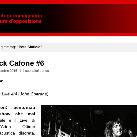
ng the tag:
"Pete Sinfield"
ck Cafone #6
tembre 2016
· in
I suonatori Jones
·
ce
 Like 4/4 (John Coltrane)
on: bentornati
 show che mai
ale è il Live, di
l’Adda. Ottimo
custica discreta.