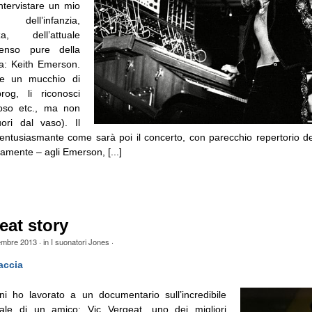
ntervistare un mio
l’infanzia,
nza, dell’attuale
enso pure della
ia: Keith Emerson.
te un mucchio di
rog, li riconosci
oso etc., ma non
uori dal vaso). Il
ntusiasmante come sarà poi il concerto, con parecchio repertorio de
iamente – agli Emerson, [...]
eat story
embre 2013
· in
I suonatori Jones
·
accia
ni ho lavorato a un documentario sull’incredibile
ale di un amico: Vic Vergeat, uno dei migliori