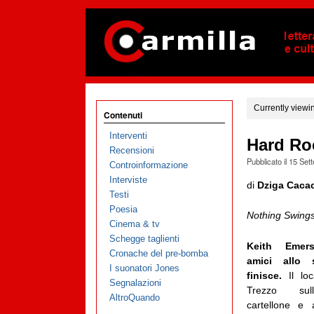
Currently viewi
Contenuti
Interventi
Hard Ro
Recensioni
Pubblicato il
15 Set
Controinformazione
Interviste
di
Dziga Caca
Testi
Poesia
Nothing Swings
Cinema & tv
Schegge taglienti
Keith Emers
Cronache del pre-bomba
amici allo
I suonatori Jones
finisce.
Il loc
Segnalazioni
Trezzo sul
AltroQuando
cartellone e a