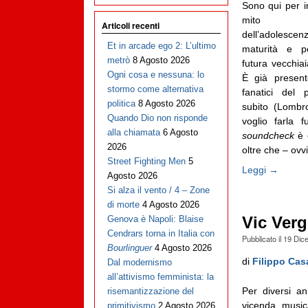
Sono qui per i
mito del
Articoli recenti
dell’adolesce
Et in arcade ego 2: L’ultimo
maturità e p
metrò
8 Agosto 2026
futura vecchia
Ogni cosa e nessuna: lo
È già presen
stormo come alternativa
fanatici del p
politica
8 Agosto 2026
subito (Lombr
Quando Dio non risponde
voglio farla f
alla chiamata
6 Agosto
soundcheck
è e
2026
oltre che – ovv
Street Fighting Men
5
Leggi →
Agosto 2026
Si alza il vento / 4 – Zone
di morte
4 Agosto 2026
Vic Verg
Genova è Napoli: Blaise
Cendrars torna in Italia con
Pubblicato il
19 Dic
Bourlinguer
4 Agosto 2026
di
Filippo Cas
Dal modernismo
all’attivismo femminista: la
Per diversi an
risemantizzazione del
vicenda music
primitivismo
2 Agosto 2026