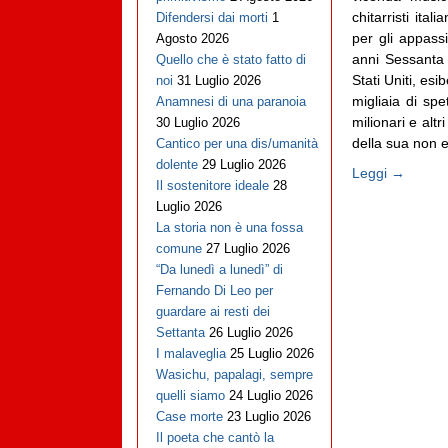
chitarristi ital
Difendersi dai morti
1
per gli appassi
Agosto 2026
anni Sessanta
Quello che è stato fatto di
Stati Uniti, es
noi
31 Luglio 2026
migliaia di spe
Anamnesi di una paranoia
milionari e al
30 Luglio 2026
della sua non e
Cantico per una dis/umanità
dolente
29 Luglio 2026
Leggi →
Il sostenitore ideale
28
Luglio 2026
La storia non è una fossa
comune
27 Luglio 2026
“Da lunedì a lunedì” di
Fernando Di Leo per
guardare ai resti dei
Settanta
26 Luglio 2026
I malaveglia
25 Luglio 2026
Wasichu, papalagi, sempre
quelli siamo
24 Luglio 2026
Case morte
23 Luglio 2026
Il poeta che cantò la