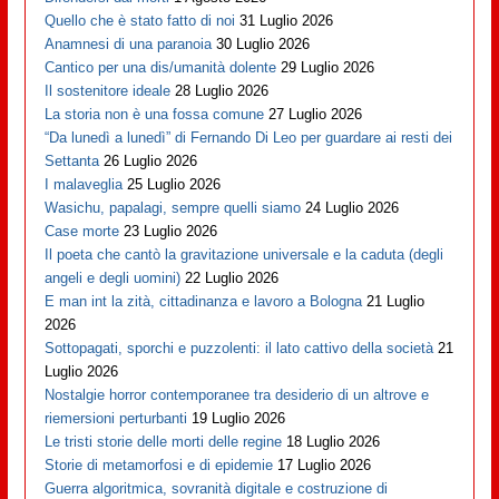
Quello che è stato fatto di noi
31 Luglio 2026
Anamnesi di una paranoia
30 Luglio 2026
Cantico per una dis/umanità dolente
29 Luglio 2026
Il sostenitore ideale
28 Luglio 2026
La storia non è una fossa comune
27 Luglio 2026
“Da lunedì a lunedì” di Fernando Di Leo per guardare ai resti dei
Settanta
26 Luglio 2026
I malaveglia
25 Luglio 2026
Wasichu, papalagi, sempre quelli siamo
24 Luglio 2026
Case morte
23 Luglio 2026
Il poeta che cantò la gravitazione universale e la caduta (degli
angeli e degli uomini)
22 Luglio 2026
E man int la zità, cittadinanza e lavoro a Bologna
21 Luglio
2026
Sottopagati, sporchi e puzzolenti: il lato cattivo della società
21
Luglio 2026
Nostalgie horror contemporanee tra desiderio di un altrove e
riemersioni perturbanti
19 Luglio 2026
Le tristi storie delle morti delle regine
18 Luglio 2026
Storie di metamorfosi e di epidemie
17 Luglio 2026
Guerra algoritmica, sovranità digitale e costruzione di