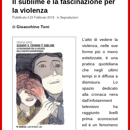
Il sublime e la fascinazione per
la violenza
Pubblicato il
23 Febbraio 2018
· in
Segnalazioni
·
di
Gioacchino Toni
L’atto di vedere la
violenza, nelle sue
forme più o meno
estetizzate, è una
pratica quotidiana
che negli ultimi
tempi si è diffusa a
dismisura. Lo
spazio dedicato
alla cronaca nera
dall’
infotainment
televisivo ha
raggiunto livelli
prima sconosciuti
ed è un fenomeno