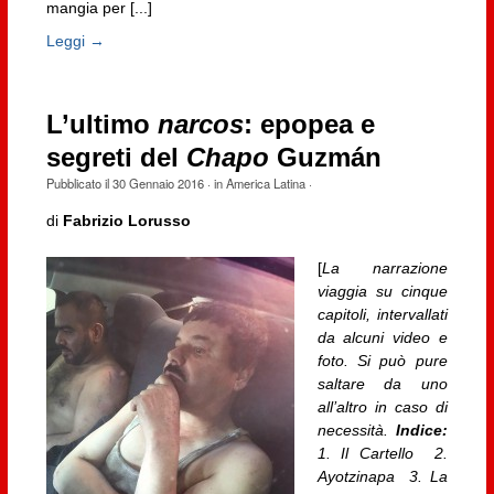
mangia per [...]
Leggi →
L’ultimo
narcos
: epopea e
segreti del
Chapo
Guzmán
Pubblicato il
30 Gennaio 2016
· in
America Latina
·
di
Fabrizio Lorusso
[
La narrazione
viaggia su cinque
capitoli, intervallati
da alcuni video e
foto. Si può pure
saltare da uno
all’altro in caso di
necessità.
Indice:
1. Il Cartello 2.
Ayotzinapa 3. La