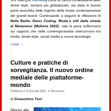
Si è visto
[
su Carmilla
]
come la carica contestataria dello
street style, sempre più globalizzato, sia stata in buona
parte assorbita dalle logiche della moda contemporanea
dei grandi brand. Continuando a seguire le riflessioni di
Nello Barile,
Dress Coding. Moda e stili dalla strada
al Metaverso
(Meltemi 2022)
, vale la pena soffermarsi
sui rapporti che nella contemporaneità intercorrono tra
moda, street style, social media e nuove tecnologie.
Leggi →
Culture e pratiche di
sorveglianza. Il nuovo ordine
mediale delle piattaforme-
mondo
Pubblicato il
12 Gennaio 2022
· in
Recensioni
·
di
Gioacchino Toni
Attorno alla