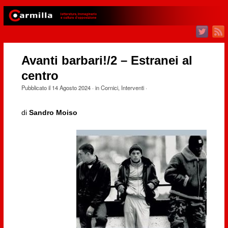
Avanti barbari!/2 – Estranei al
centro
Pubblicato il
14 Agosto 2024
· in
Cornici
,
Interventi
·
di
Sandro Moiso