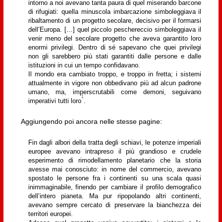
intorno a noi avevano tanta paura di quel miserando barcone
di rifugiati: quella minuscola imbarcazione simboleggiava il
ribaltamento di un progetto secolare, decisivo per il formarsi
dell’Europa. […] quel piccolo peschereccio simboleggiava il
venir meno del secolare progetto che aveva garantito loro
enormi privilegi. Dentro di sé sapevano che quei privilegi
non gli sarebbero più stati garantiti dalle persone e dalle
istituzioni in cui un tempo confidavano.
Il mondo era cambiato troppo, e troppo in fretta; i sistemi
attualmente in vigore non obbedivano più ad alcun padrone
umano, ma, imperscrutabili come demoni, seguivano
1
imperativi tutti loro
.
Aggiungendo poi ancora nelle stesse pagine:
Fin dagli albori della tratta degli schiavi, le potenze imperiali
europee avevano intrapreso il più grandioso e crudele
esperimento di rimodellamento planetario che la storia
avesse mai conosciuto: in nome del commercio, avevano
spostato le persone fra i continenti su una scala quasi
inimmaginabile, finendo per cambiare il profilo demografico
dell’intero pianeta. Ma pur ripopolando altri continenti,
avevano sempre cercato di preservare la bianchezza dei
territori europei.