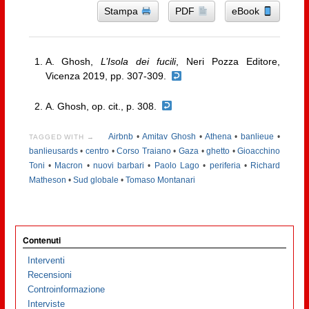
Stampa
PDF
eBook
A. Ghosh,
L’Isola dei fucili
, Neri Pozza Editore,
Vicenza 2019, pp. 307-309.
A. Ghosh, op. cit., p. 308.
Airbnb
•
Amitav Ghosh
•
Athena
•
banlieue
•
TAGGED WITH →
banlieusards
•
centro
•
Corso Traiano
•
Gaza
•
ghetto
•
Gioacchino
Toni
•
Macron
•
nuovi barbari
•
Paolo Lago
•
periferia
•
Richard
Matheson
•
Sud globale
•
Tomaso Montanari
Contenuti
Interventi
Recensioni
Controinformazione
Interviste