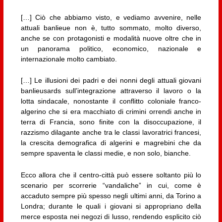
[…] Ciò che abbiamo visto, e vediamo avvenire, nelle
attuali banlieue non è, tutto sommato, molto diverso,
anche se con protagonisti e modalità nuove oltre che in
un panorama politico, economico, nazionale e
internazionale molto cambiato.
[…] Le illusioni dei padri e dei nonni degli attuali giovani
banlieusards sull’integrazione attraverso il lavoro o la
lotta sindacale, nonostante il conflitto coloniale franco-
algerino che si era macchiato di crimini orrendi anche in
terra di Francia, sono finite con la disoccupazione, il
razzismo dilagante anche tra le classi lavoratrici francesi,
la crescita demografica di algerini e magrebini che da
sempre spaventa le classi medie, e non solo, bianche.
Ecco allora che il centro-città può essere soltanto più lo
scenario per scorrerie “vandaliche” in cui, come è
accaduto sempre più spesso negli ultimi anni, da Torino a
Londra; durante le quali i giovani si appropriano della
merce esposta nei negozi di lusso, rendendo esplicito ciò