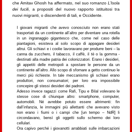
che Amitav Ghosh ha affermato, nel suo romanzo
L’Isola
dei fucili
, a propositi del nuovo rapporto istituitosi tra
nuovi migranti, o discendenti di tali, e Occidente.
I giovani migranti che avevo conosciuto non erano stati
trasportati da un continente all’altro per diventare una rotella
in un ingranaggio gigantesco che, come nel caso delle
piantagioni, esisteva al solo scopo di appagare desideri
altrui. Gli schiavi e i coolie lavoravano per produrre beni – la
canna da zucchero, il tabacco, il caffè, il tè o la gomma -
destinati alla madre patria dei colonizzatori. Erano i desideri,
gli appetiti delle metropoli a spostare le persone da un
continente all’altro. Allo scopo di sfornare a getto continuo le
merci più richieste. In tale meccanismo gli schiavi erano
produttori, non consumatori; per loro era impossibile
concepire gli stessi desideri dei padroni.
Adesso invece ragazzi come Rafi, Tipu e Bilal volevano le
stesse cose di chiunque altro: smartphone, computer,
automobili. Né avrebbe potuto essere altrimenti: fin
dall’infanzia, le immagini più allettanti che avevano visto
non erano i fiumi o i campi che [un tempo – NdR] li
circondavano, bensì gli oggetti sullo schermo dei loro
cellulari.
Ora capivo perché i giovanotti arrabbiati sulle imbarcazioni