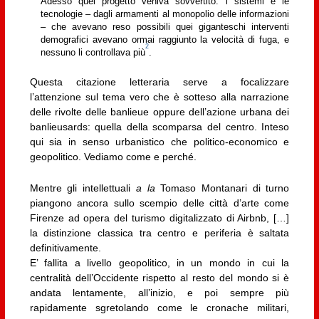
Adesso quel progetto veniva sovvertito: i sistemi e le
tecnologie – dagli armamenti al monopolio delle informazioni
– che avevano reso possibili quei giganteschi interventi
demografici avevano ormai raggiunto la velocità di fuga, e
2
nessuno li controllava più
.
Questa citazione letteraria serve a focalizzare
l’attenzione sul tema vero che è sotteso alla narrazione
delle rivolte delle banlieue oppure dell’azione urbana dei
banlieusards: quella della scomparsa del centro. Inteso
qui sia in senso urbanistico che politico-economico e
geopolitico. Vediamo come e perché.
Mentre gli intellettuali
a la
Tomaso Montanari di turno
piangono ancora sullo scempio delle città d’arte come
Firenze ad opera del turismo digitalizzato di Airbnb, […]
la distinzione classica tra centro e periferia è saltata
definitivamente.
E’ fallita a livello geopolitico, in un mondo in cui la
centralità dell’Occidente rispetto al resto del mondo si è
andata lentamente, all’inizio, e poi sempre più
rapidamente sgretolando come le cronache militari,