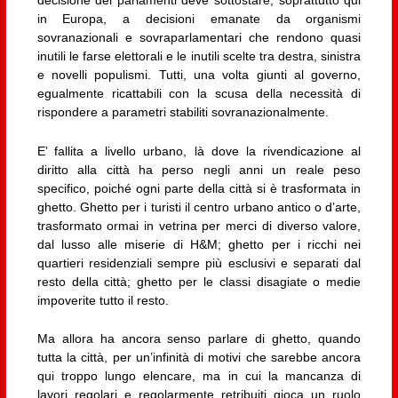
decisione dei parlamenti deve sottostare, soprattutto qui
in Europa, a decisioni emanate da organismi
sovranazionali e sovraparlamentari che rendono quasi
inutili le farse elettorali e le inutili scelte tra destra, sinistra
e novelli populismi. Tutti, una volta giunti al governo,
egualmente ricattabili con la scusa della necessità di
rispondere a parametri stabiliti sovranazionalmente.
E’ fallita a livello urbano, là dove la rivendicazione al
diritto alla città ha perso negli anni un reale peso
specifico, poiché ogni parte della città si è trasformata in
ghetto. Ghetto per i turisti il centro urbano antico o d’arte,
trasformato ormai in vetrina per merci di diverso valore,
dal lusso alle miserie di H&M; ghetto per i ricchi nei
quartieri residenziali sempre più esclusivi e separati dal
resto della città; ghetto per le classi disagiate o medie
impoverite tutto il resto.
Ma allora ha ancora senso parlare di ghetto, quando
tutta la città, per un’infinità di motivi che sarebbe ancora
qui troppo lungo elencare, ma in cui la mancanza di
lavori regolari e regolarmente retribuiti gioca un ruolo