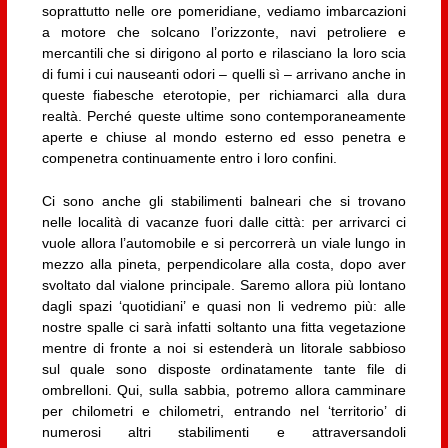
soprattutto nelle ore pomeridiane, vediamo imbarcazioni
a motore che solcano l’orizzonte, navi petroliere e
mercantili che si dirigono al porto e rilasciano la loro scia
di fumi i cui nauseanti odori – quelli sì – arrivano anche in
queste fiabesche eterotopie, per richiamarci alla dura
realtà. Perché queste ultime sono contemporaneamente
aperte e chiuse al mondo esterno ed esso penetra e
compenetra continuamente entro i loro confini.
Ci sono anche gli stabilimenti balneari che si trovano
nelle località di vacanze fuori dalle città: per arrivarci ci
vuole allora l’automobile e si percorrerà un viale lungo in
mezzo alla pineta, perpendicolare alla costa, dopo aver
svoltato dal vialone principale. Saremo allora più lontano
dagli spazi ‘quotidiani’ e quasi non li vedremo più: alle
nostre spalle ci sarà infatti soltanto una fitta vegetazione
mentre di fronte a noi si estenderà un litorale sabbioso
sul quale sono disposte ordinatamente tante file di
ombrelloni. Qui, sulla sabbia, potremo allora camminare
per chilometri e chilometri, entrando nel ‘territorio’ di
numerosi altri stabilimenti e attraversandoli