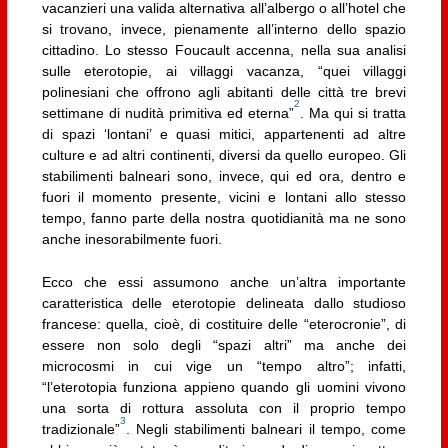
vacanzieri una valida alternativa all’albergo o all’hotel che
si trovano, invece, pienamente all’interno dello spazio
cittadino. Lo stesso Foucault accenna, nella sua analisi
sulle eterotopie, ai villaggi vacanza, “quei villaggi
polinesiani che offrono agli abitanti delle città tre brevi
2
settimane di nudità primitiva ed eterna”
. Ma qui si tratta
di spazi ‘lontani’ e quasi mitici, appartenenti ad altre
culture e ad altri continenti, diversi da quello europeo. Gli
stabilimenti balneari sono, invece, qui ed ora, dentro e
fuori il momento presente, vicini e lontani allo stesso
tempo, fanno parte della nostra quotidianità ma ne sono
anche inesorabilmente fuori.
Ecco che essi assumono anche un’altra importante
caratteristica delle eterotopie delineata dallo studioso
francese: quella, cioè, di costituire delle “eterocronie”, di
essere non solo degli “spazi altri” ma anche dei
microcosmi in cui vige un “tempo altro”; infatti,
“l’eterotopia funziona appieno quando gli uomini vivono
una sorta di rottura assoluta con il proprio tempo
3
tradizionale”
. Negli stabilimenti balneari il tempo, come