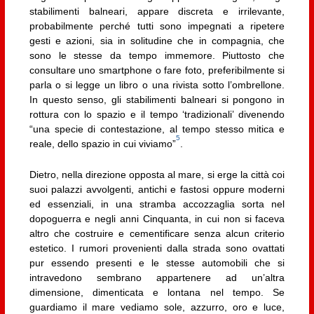
stabilimenti balneari, appare discreta e irrilevante,
probabilmente perché tutti sono impegnati a ripetere
gesti e azioni, sia in solitudine che in compagnia, che
sono le stesse da tempo immemore. Piuttosto che
consultare uno smartphone o fare foto, preferibilmente si
parla o si legge un libro o una rivista sotto l’ombrellone.
In questo senso, gli stabilimenti balneari si pongono in
rottura con lo spazio e il tempo ‘tradizionali’ divenendo
“una specie di contestazione, al tempo stesso mitica e
5
reale, dello spazio in cui viviamo”
.
Dietro, nella direzione opposta al mare, si erge la città coi
suoi palazzi avvolgenti, antichi e fastosi oppure moderni
ed essenziali, in una stramba accozzaglia sorta nel
dopoguerra e negli anni Cinquanta, in cui non si faceva
altro che costruire e cementificare senza alcun criterio
estetico. I rumori provenienti dalla strada sono ovattati
pur essendo presenti e le stesse automobili che si
intravedono sembrano appartenere ad un’altra
dimensione, dimenticata e lontana nel tempo. Se
guardiamo il mare vediamo sole, azzurro, oro e luce,