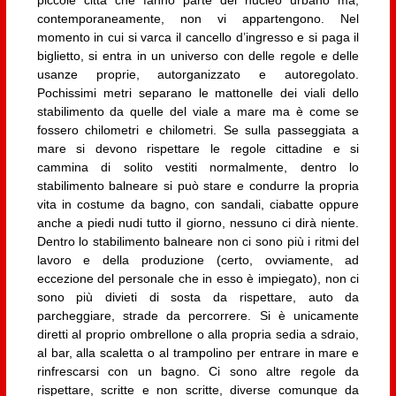
contemporaneamente, non vi appartengono. Nel
momento in cui si varca il cancello d’ingresso e si paga il
biglietto, si entra in un universo con delle regole e delle
usanze proprie, autorganizzato e autoregolato.
Pochissimi metri separano le mattonelle dei viali dello
stabilimento da quelle del viale a mare ma è come se
fossero chilometri e chilometri. Se sulla passeggiata a
mare si devono rispettare le regole cittadine e si
cammina di solito vestiti normalmente, dentro lo
stabilimento balneare si può stare e condurre la propria
vita in costume da bagno, con sandali, ciabatte oppure
anche a piedi nudi tutto il giorno, nessuno ci dirà niente.
Dentro lo stabilimento balneare non ci sono più i ritmi del
lavoro e della produzione (certo, ovviamente, ad
eccezione del personale che in esso è impiegato), non ci
sono più divieti di sosta da rispettare, auto da
parcheggiare, strade da percorrere. Si è unicamente
diretti al proprio ombrellone o alla propria sedia a sdraio,
al bar, alla scaletta o al trampolino per entrare in mare e
rinfrescarsi con un bagno. Ci sono altre regole da
rispettare, scritte e non scritte, diverse comunque da