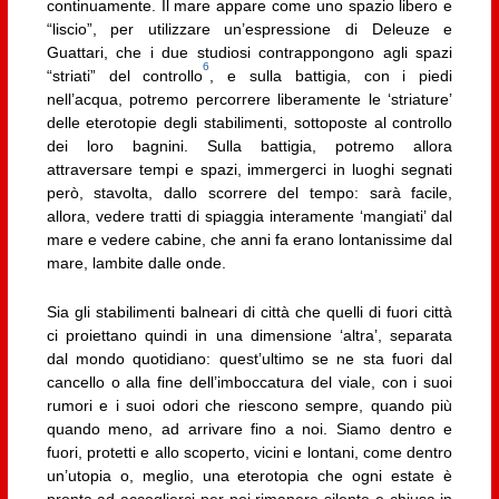
continuamente. Il mare appare come uno spazio libero e
“liscio”, per utilizzare un’espressione di Deleuze e
Guattari, che i due studiosi contrappongono agli spazi
6
“striati” del controllo
, e sulla battigia, con i piedi
nell’acqua, potremo percorrere liberamente le ‘striature’
delle eterotopie degli stabilimenti, sottoposte al controllo
dei loro bagnini. Sulla battigia, potremo allora
attraversare tempi e spazi, immergerci in luoghi segnati
però, stavolta, dallo scorrere del tempo: sarà facile,
allora, vedere tratti di spiaggia interamente ‘mangiati’ dal
mare e vedere cabine, che anni fa erano lontanissime dal
mare, lambite dalle onde.
Sia gli stabilimenti balneari di città che quelli di fuori città
ci proiettano quindi in una dimensione ‘altra’, separata
dal mondo quotidiano: quest’ultimo se ne sta fuori dal
cancello o alla fine dell’imboccatura del viale, con i suoi
rumori e i suoi odori che riescono sempre, quando più
quando meno, ad arrivare fino a noi. Siamo dentro e
fuori, protetti e allo scoperto, vicini e lontani, come dentro
un’utopia o, meglio, una eterotopia che ogni estate è
pronta ad accoglierci per poi rimanere silente e chiusa in