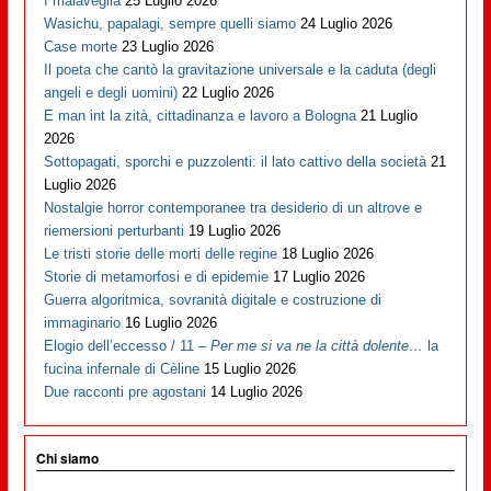
I malaveglia
25 Luglio 2026
Wasichu, papalagi, sempre quelli siamo
24 Luglio 2026
Case morte
23 Luglio 2026
Il poeta che cantò la gravitazione universale e la caduta (degli
angeli e degli uomini)
22 Luglio 2026
E man int la zità, cittadinanza e lavoro a Bologna
21 Luglio
2026
Sottopagati, sporchi e puzzolenti: il lato cattivo della società
21
Luglio 2026
Nostalgie horror contemporanee tra desiderio di un altrove e
riemersioni perturbanti
19 Luglio 2026
Le tristi storie delle morti delle regine
18 Luglio 2026
Storie di metamorfosi e di epidemie
17 Luglio 2026
Guerra algoritmica, sovranità digitale e costruzione di
immaginario
16 Luglio 2026
Elogio dell’eccesso / 11 –
Per me si va ne la città dolente…
la
fucina infernale di Cèline
15 Luglio 2026
Due racconti pre agostani
14 Luglio 2026
Chi siamo