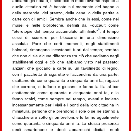
abbiamo già notato, è scandito in modo diverso rispetto a
quello cittadino ed è basato sul momento del bagno o
della merenda, del pranzo, della cena, o della partita a
carte con gli amici. Sembra anche che in essi, come nei
musei e nelle biblioteche, definiti da Foucault come
4
“eterotopie del tempo accumulato all’infinito”
, il tempo
cessi di scorrere per bloccarsi in una dimensione
assoluta. Pare che certi momenti, negli stabilimenti
balneari, rimangano incastonati fuori dal tempo; sembra
che non ci sia alcuna differenza tra ciò che vediamo negli
stabilimenti oggi e ciò che abbiamo visto nel passato:
anziani che giocano a carte su un tavolinetto di legno,
con il pacchetto di sigarette e l’accendino da una parte,
esattamente come quaranta o cinquanta anni fa, ragazzi
che corrono, si tuffano e giocano e fanno la fila al bar
esattamente come quaranta o cinquanta anni fa, e lo
fanno scalzi, come sempre nel tempo, avanti e indietro
incessantemente per i viali e i ponti della loro cittadina in
miniatura, persone che prendono il sole o se ne stanno a
chiacchierare sotto gli ombrelloni, e lo fanno ugualmente
come quaranta o cinquanta anni fa. La stessa presenza
degli smartphone e degli apparecchi digitali, negli