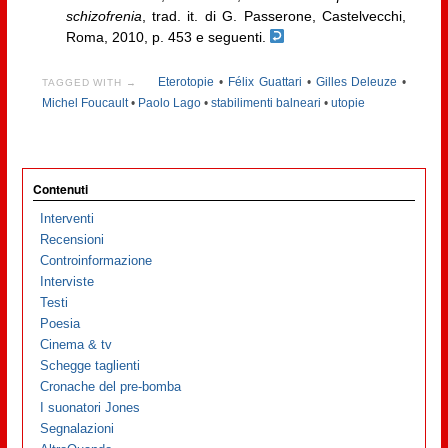
schizofrenia
, trad. it. di G. Passerone, Castelvecchi,
Roma, 2010, p. 453 e seguenti.
Eterotopie
•
Félix Guattari
•
Gilles Deleuze
•
TAGGED WITH →
Michel Foucault
•
Paolo Lago
•
stabilimenti balneari
•
utopie
Contenuti
Interventi
Recensioni
Controinformazione
Interviste
Testi
Poesia
Cinema & tv
Schegge taglienti
Cronache del pre-bomba
I suonatori Jones
Segnalazioni