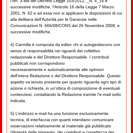
l’Art. 3-Bis del Decreto Legge 103/2012, _N. 4_16 e
successive modifiche, l’Articolo 16 della Legge 7 Marzo
2001, N. 62 e ad essa non si applicano le disposizioni di cui
alla delibera dell'Autorità per le Garanzie nelle
Comunicazioni N. 666/08/CONS del 26 Novembre 2008, e
successive modifiche.
4) Carmilla è composta da editor chi si autogestiscono con
senso di responsabilità nei riguardi del collettivo
redazionale e del Direttore Responsabile. I contributi
pubblicati non corrispondono
necessariamente e automaticamente alle opinioni
dell'intera Redazione o del Direttore Responsabile. Questo
aspetto va tenuto presente per quanto riguarda ogni tipo di
azione o richiesta, in un'ottica di composizione di eventuali
contenziosi, contattando la Redazione tramite l'e-mail sotto
indicata.
5) L’indirizzo e-mail ha una funzione esclusivamente
tecnica, di interfaccia con quanti intendano comunicare
osservazioni relativamente al materiale già pubblicato
(titolarità delle immagini, dei contributi e correttezza dei