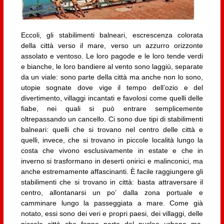
Eccoli, gli stabilimenti balneari, escrescenza colorata
della città verso il mare, verso un azzurro orizzonte
assolato e ventoso. Le loro pagode e le loro tende verdi
e bianche, le loro bandiere al vento sono laggiù, separate
da un viale: sono parte della città ma anche non lo sono,
utopie sognate dove vige il tempo dell’ozio e del
divertimento, villaggi incantati e favolosi come quelli delle
fiabe, nei quali si può entrare semplicemente
oltrepassando un cancello. Ci sono due tipi di stabilimenti
balneari: quelli che si trovano nel centro delle città e
quelli, invece, che si trovano in piccole località lungo la
costa che vivono esclusivamente in estate e che in
inverno si trasformano in deserti onirici e malinconici, ma
anche estremamente affascinanti. È facile raggiungere gli
stabilimenti che si trovano in città: basta attraversare il
centro, allontanarsi un po’ dalla zona portuale e
camminare lungo la passeggiata a mare. Come già
notato, essi sono dei veri e propri paesi, dei villaggi, delle
piccole città che fanno parte del nucleo urbano ma,