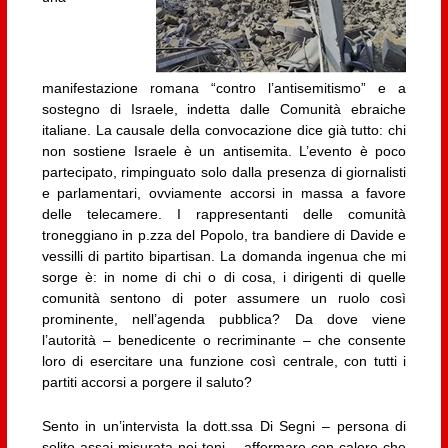
manifestazione romana “contro l’antisemitismo” e a
sostegno di Israele, indetta dalle Comunità ebraiche
italiane. La causale della convocazione dice già tutto: chi
non sostiene Israele è un antisemita. L’evento è poco
partecipato, rimpinguato solo dalla presenza di giornalisti
e parlamentari, ovviamente accorsi in massa a favore
delle telecamere. I rappresentanti delle comunità
troneggiano in p.zza del Popolo, tra bandiere di Davide e
vessilli di partito bipartisan. La domanda ingenua che mi
sorge è: in nome di chi o di cosa, i dirigenti di quelle
comunità sentono di poter assumere un ruolo così
prominente, nell’agenda pubblica? Da dove viene
l’autorità – benedicente o recriminante – che consente
loro di esercitare una funzione così centrale, con tutti i
partiti accorsi a porgere il saluto?
Sento in un’intervista la dott.ssa Di Segni – persona di
solito assai misurata nei toni – affermare con calore che