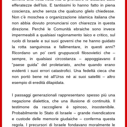
efferatezze dell’Isis. E tantissimi lo hanno fatto in piena
coscienza, anche senza che qualcuno glielo chiedesse.
Non c’è moschea o organizzazione islamica italiana che
non abbia dovuto pronunciarsi con chiarezza in questa
direzione. Perché le Comunità ebraiche sono invece
impermeabili a qualsiasi ragionamento laico e critico, sul
ruolo di Israele e sui suoi governi che ne hanno guidato
la rotta sanguinosa e fallimentare, in questi anni?
Ricordano un po’ certi gruppuscoli filosovietici che –
sempre, in qualsiasi circostanza – appoggiavano il
“paese guida” del proletariato, anche quando erano
evidenti i suoi errori catastrofici. Una fedeltà cieca che
non portò bene né all’Urss né ai suoi satelliti – altro
esempio di eredità dilapidata.
I passaggi generazionali rappresentano spesso più una
negazione dialettica, che una illusione di continuità. Il
testimone da raccogliere è spinoso, insostenibile.
Probabilmente lo Stato di Israele – grande rivendicatore
e custode delle memorie giudaiche – conferma questa
regola. I precursori di Israele fondavano moralmente le