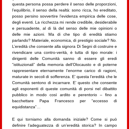
questa persona possa perdere il senso delle proporzioni,
l’equilibrio, il senso della realtà: sono ricca, ho ereditato,
posso persino sovvertire l’evidenza empirica delle cose,
degli eventi. La ricchezza mi rende credibile, desiderabile
e persuadente, al di là del senso delle mie opinioni o
delle mie azioni. Ma di che tipo di eredità stiamo
parlando? Materiale, economica, di prestigio sociale? No.
L’eredità che consente alla signora Di Segni di costruire e
rivendicare una contro-verità, è tutta di tipo morale: i
dirigenti delle Comunità sanno di essere gli eredi
“istituzionali” della memoria dell’Olocausto e di poterne
rappresentare eternamente l’enorme carico di ragioni,
maturate in secoli di sofferenza. E’ questa l’eredità che le
Comunità sentono di incarnare. E’ questo che consente
agli esponenti di queste comunità di porsi nel dibattito
pubblico in modo così ardito e perentorio – fino a
bacchettare Papa Francesco per “eccesso di
equidistanza”…
E qui torniamo alla domanda iniziale? Come si può
definire l’adeguatezza di un’eredità storica? In campo