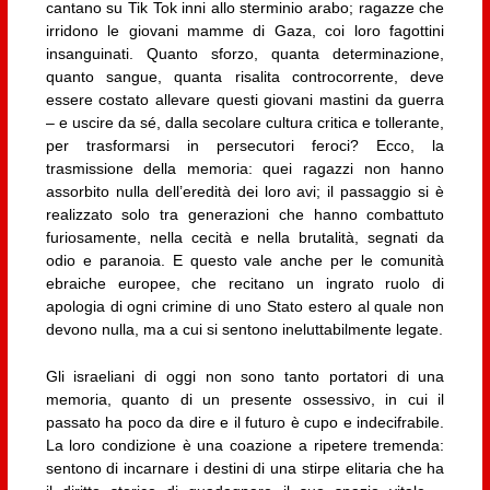
cantano su Tik Tok inni allo sterminio arabo; ragazze che
irridono le giovani mamme di Gaza, coi loro fagottini
insanguinati. Quanto sforzo, quanta determinazione,
quanto sangue, quanta risalita controcorrente, deve
essere costato allevare questi giovani mastini da guerra
– e uscire da sé, dalla secolare cultura critica e tollerante,
per trasformarsi in persecutori feroci? Ecco, la
trasmissione della memoria: quei ragazzi non hanno
assorbito nulla dell’eredità dei loro avi; il passaggio si è
realizzato solo tra generazioni che hanno combattuto
furiosamente, nella cecità e nella brutalità, segnati da
odio e paranoia. E questo vale anche per le comunità
ebraiche europee, che recitano un ingrato ruolo di
apologia di ogni crimine di uno Stato estero al quale non
devono nulla, ma a cui si sentono ineluttabilmente legate.
Gli israeliani di oggi non sono tanto portatori di una
memoria, quanto di un presente ossessivo, in cui il
passato ha poco da dire e il futuro è cupo e indecifrabile.
La loro condizione è una coazione a ripetere tremenda:
sentono di incarnare i destini di una stirpe elitaria che ha