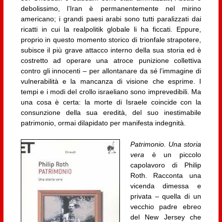
debolissimo, l’Iran è permanentemente nel mirino
americano; i grandi paesi arabi sono tutti paralizzati dai
ricatti in cui la realpolitik globale li ha ficcati. Eppure,
proprio in questo momento storico di trionfale strapotere,
subisce il più grave attacco interno della sua storia ed è
costretto ad operare una atroce punizione collettiva
contro gli innocenti – per allontanare da sé l’immagine di
vulnerabilità e la mancanza di visione che esprime. I
tempi e i modi del crollo israeliano sono imprevedibili. Ma
una cosa è certa: la morte di Israele coincide con la
consunzione della sua eredità, del suo inestimabile
patrimonio, ormai dilapidato per manifesta indegnità.
Patrimonio. Una storia
vera
è un piccolo
capolavoro di Philip
Roth. Racconta una
vicenda dimessa e
privata – quella di un
vecchio padre ebreo
del New Jersey che