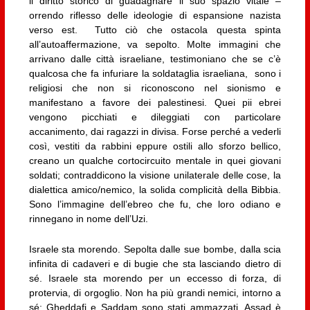
il diritto storico di guadagnare il suo spazio vitale –
orrendo riflesso delle ideologie di espansione nazista
verso est. Tutto ciò che ostacola questa spinta
all’autoaffermazione, va sepolto. Molte immagini che
arrivano dalle città israeliane, testimoniano che se c’è
qualcosa che fa infuriare la soldataglia israeliana, sono i
religiosi che non si riconoscono nel sionismo e
manifestano a favore dei palestinesi. Quei pii ebrei
vengono picchiati e dileggiati con particolare
accanimento, dai ragazzi in divisa. Forse perché a vederli
così, vestiti da rabbini eppure ostili allo sforzo bellico,
creano un qualche cortocircuito mentale in quei giovani
soldati; contraddicono la visione unilaterale delle cose, la
dialettica amico/nemico, la solida complicità della Bibbia.
Sono l’immagine dell’ebreo che fu, che loro odiano e
rinnegano in nome dell’Uzi.
Israele sta morendo. Sepolta dalle sue bombe, dalla scia
infinita di cadaveri e di bugie che sta lasciando dietro di
sé. Israele sta morendo per un eccesso di forza, di
protervia, di orgoglio. Non ha più grandi nemici, intorno a
sé: Gheddafi e Saddam sono stati ammazzati, Assad è