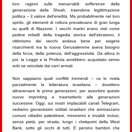
loro ragioni sulle inenarrabili sofferenze della
generazione della Shoah, traendone legittimazione
politica – il valore dell’eredità. Ma probabilmente nel loro
spirito, gli elementi di rottura prevalevano di gran lunga
su quelli di filiazione. I vecchi martiri erano visti come
pedine imbelli della tragedia storica dell’ebraismo; il
vittimismo dei vecchi andava bene per esigere
risarcimenti ma la nuova Gerusalemme aveva bisogno
della forza, della potenza, dell’aggressività. Da allora in
poi, la Legge e la Profezia avrebbero acquistato senso
solo se veicolate dai carri armati.
Non sappiamo quali conflitti tremendi – ce lo rivela
parzialmente la letteratura israeliana – dovettero
attraversare le prime generazioni, per assorbire questo
nuovo imprinting e trasmetterlo alle generazioni
successive. Oggi, sui nostri implacabili canali Telegram,
vediamo giovanissimi soldati israeliani che ammazzano
comuni cittadini palestinesi, minorenni e invalidi inclusi,
senza pietà, per strada, lungo i chekpoint della West
Bank, sotto gli occhi di tutti. E persino bambini che