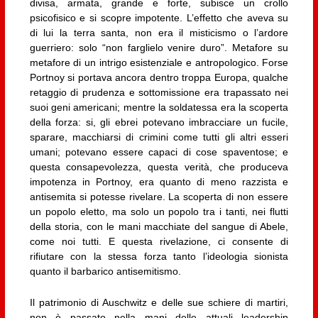
divisa, armata, grande e forte, subisce un crollo
psicofisico e si scopre impotente. L’effetto che aveva su
di lui la terra santa, non era il misticismo o l’ardore
guerriero: solo “non farglielo venire duro”. Metafore su
metafore di un intrigo esistenziale e antropologico. Forse
Portnoy si portava ancora dentro troppa Europa, qualche
retaggio di prudenza e sottomissione era trapassato nei
suoi geni americani; mentre la soldatessa era la scoperta
della forza: si, gli ebrei potevano imbracciare un fucile,
sparare, macchiarsi di crimini come tutti gli altri esseri
umani; potevano essere capaci di cose spaventose; e
questa consapevolezza, questa verità, che produceva
impotenza in Portnoy, era quanto di meno razzista e
antisemita si potesse rivelare. La scoperta di non essere
un popolo eletto, ma solo un popolo tra i tanti, nei flutti
della storia, con le mani macchiate del sangue di Abele,
come noi tutti. E questa rivelazione, ci consente di
rifiutare con la stessa forza tanto l’ideologia sionista
quanto il barbarico antisemitismo.
Il patrimonio di Auschwitz e delle sue schiere di martiri,
non è passato nella mani delle attuali leadership