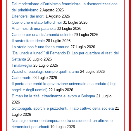
Dal modernismo all’attivismo femminista: la risemantizzazione
del primitivismo
2 Agosto 2026
Difendersi dai morti
1 Agosto 2026
Quello che è stato fatto di noi
31 Luglio 2026
Anamnesi di una paranoia
30 Luglio 2026
Cantico per una dis/umanità dolente
29 Luglio 2026
Il sostenitore ideale
28 Luglio 2026
La storia non è una fossa comune
27 Luglio 2026
“Da lunedì a lunedì” di Fernando Di Leo per guardare ai resti dei
Settanta
26 Luglio 2026
I malaveglia
25 Luglio 2026
Wasichu, papalagi, sempre quelli siamo
24 Luglio 2026
Case morte
23 Luglio 2026
Il poeta che cantò la gravitazione universale e la caduta (degli
angeli e degli uomini)
22 Luglio 2026
E man int la zità, cittadinanza e lavoro a Bologna
21 Luglio
2026
Sottopagati, sporchi e puzzolenti: il lato cattivo della società
21
Luglio 2026
Nostalgie horror contemporanee tra desiderio di un altrove e
riemersioni perturbanti
19 Luglio 2026