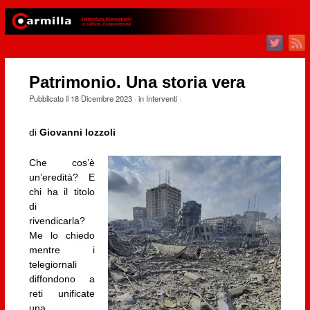
Patrimonio. Una storia vera
Pubblicato il
18 Dicembre 2023
· in
Interventi
·
di
Giovanni Iozzoli
Che cos’è
un’eredità? E
chi ha il titolo
di
rivendicarla?
Me lo chiedo
mentre i
telegiornali
diffondono a
reti unificate
una