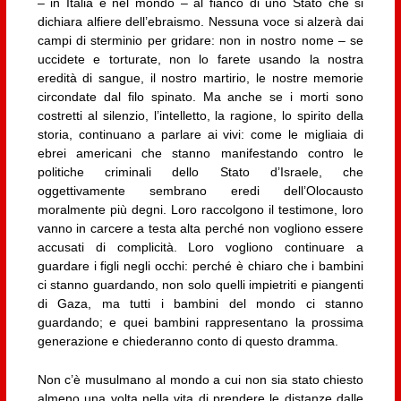
– in Italia e nel mondo – al fianco di uno Stato che si
dichiara alfiere dell’ebraismo. Nessuna voce si alzerà dai
campi di sterminio per gridare: non in nostro nome – se
uccidete e torturate, non lo farete usando la nostra
eredità di sangue, il nostro martirio, le nostre memorie
circondate dal filo spinato. Ma anche se i morti sono
costretti al silenzio, l’intelletto, la ragione, lo spirito della
storia, continuano a parlare ai vivi: come le migliaia di
ebrei americani che stanno manifestando contro le
politiche criminali dello Stato d’Israele, che
oggettivamente sembrano eredi dell’Olocausto
moralmente più degni. Loro raccolgono il testimone, loro
vanno in carcere a testa alta perché non vogliono essere
accusati di complicità. Loro vogliono continuare a
guardare i figli negli occhi: perché è chiaro che i bambini
ci stanno guardando, non solo quelli impietriti e piangenti
di Gaza, ma tutti i bambini del mondo ci stanno
guardando; e quei bambini rappresentano la prossima
generazione e chiederanno conto di questo dramma.
Non c’è musulmano al mondo a cui non sia stato chiesto
almeno una volta nella vita di prendere le distanze dalle