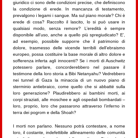
giuridico ci sono delle condizioni precise, che definiscono
la condizione di erede. In mancanza di testamento,
prevalgono i legami i sangue. Ma sul piano morale? Chi è
erede di cosa? Raccolto il lascito, lo si può usare in
qualsiasi modo, senza remore? L’eredità è sempre
disponibile all’uso, anche a quello più spregiudicato? E’,
ad esempio, possibile supporre che il patrimonio di
dolore, trasmesso delle vicende terribili dell’ebraismo
europeo, possa costituire la base morale di altro dolore e
sofferenza inferta agli innocenti? Se i morti di Auschwitz
potessero parlare, concorderebbero nel passare il
testimone della loro storia a Bibi Netanyahu? Vedrebbero
nei tunnel di Gaza la minaccia di un nuovo piano di
sterminio antiebraico, come quello che si abbatté sulla
loro generazione? Plaudirebbero ai bambini morti, ai
corpi straziati, alle moschee e agli ospedali bombardati –
loro, proprio, loro che passarono attraverso l’inferno in
terra dei pogrom e della Shoah?
I morti non parlano. Nessuno potrà contestare, a nome
loro, il costante, indefettibile allineamento delle comunità