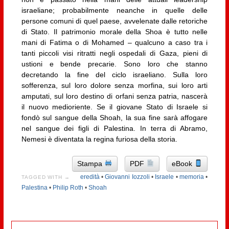
israeliane; probabilmente neanche in quelle delle
persone comuni di quel paese, avvelenate dalle retoriche
di Stato. Il patrimonio morale della Shoa è tutto nelle
mani di Fatima o di Mohamed – qualcuno a caso tra i
tanti piccoli visi ritratti negli ospedali di Gaza, pieni di
ustioni e bende precarie. Sono loro che stanno
decretando la fine del ciclo israeliano. Sulla loro
sofferenza, sul loro dolore senza morfina, sui loro arti
amputati, sul loro destino di orfani senza patria, nascerà
il nuovo medioriente. Se il giovane Stato di Israele si
fondò sul sangue della Shoah, la sua fine sarà affogare
nel sangue dei figli di Palestina. In terra di Abramo,
Nemesi è diventata la regina furiosa della storia.
Stampa
PDF
eBook
eredità
•
Giovanni Iozzoli
•
Israele
•
memoria
•
TAGGED WITH →
Palestina
•
Philip Roth
•
Shoah