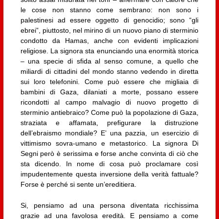
le cose non stanno come sembrano: non sono i
palestinesi ad essere oggetto di genocidio; sono “gli
ebrei”, piuttosto, nel mirino di un nuovo piano di sterminio
condotto da Hamas, anche con evidenti implicazioni
religiose. La signora sta enunciando una enormità storica
– una specie di sfida al senso comune, a quello che
miliardi di cittadini del mondo stanno vedendo in diretta
sui loro telefonini. Come può essere che migliaia di
bambini di Gaza, dilaniati a morte, possano essere
ricondotti al campo malvagio di nuovo progetto di
sterminio antiebraico? Come può la popolazione di Gaza,
straziata e affamata, prefigurare la distruzione
dell’ebraismo mondiale? E’ una pazzia, un esercizio di
vittimismo sovra-umano e metastorico. La signora Di
Segni però è serissima e forse anche convinta di ciò che
sta dicendo. In nome di cosa può proclamare così
impudentemente questa inversione della verità fattuale?
Forse è perché si sente un’ereditiera.
Si, pensiamo ad una persona diventata ricchissima
grazie ad una favolosa eredità. E pensiamo a come