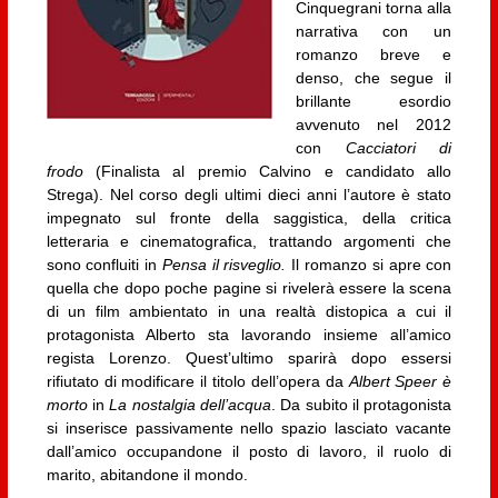
Cinquegrani torna alla
narrativa con un
romanzo breve e
denso, che segue il
brillante esordio
avvenuto nel 2012
con
Cacciatori di
frodo
(Finalista al premio Calvino e candidato allo
Strega). Nel corso degli ultimi dieci anni l’autore è stato
impegnato sul fronte della saggistica, della critica
letteraria e cinematografica, trattando argomenti che
sono confluiti in
Pensa il risveglio.
Il romanzo si apre con
quella che dopo poche pagine si rivelerà essere la scena
di un film ambientato in una realtà distopica a cui il
protagonista Alberto sta lavorando insieme all’amico
regista Lorenzo. Quest’ultimo sparirà dopo essersi
rifiutato di modificare il titolo dell’opera da
Albert Speer è
morto
in
La nostalgia dell’acqua
. Da subito il protagonista
si inserisce passivamente nello spazio lasciato vacante
dall’amico occupandone il posto di lavoro, il ruolo di
marito, abitandone il mondo.