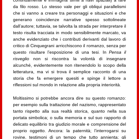
da filo rosso. Lo stesso vale per gli obliqui parallelismi
che si vanno a creare tra personaggi e situazioni e che
generano coincidenze narrative spesso sottolineate
dall’autore; tuttavia, se talvolta la strada per interpretare il
testo risulta tracciata in modo sensibilmente marcato, va
anche evidenziato che i contributi derivanti dal lavoro di
critico di Cinquegrani arricchiscono il romanzo, senza per
questo risultare l’esposizione di una tesi. In
Pensa il
risveglio
non si riscontra la volontà di insegnare
alcunché, evidentemente non ritenendolo lo scopo della
letteratura, ma vi si trova il semplice racconto di una
storia che fa emergere quesiti e spinge il lettore a
riflessioni sul mondo in relazione alla propria interiorità.
Moltissimo si potrebbe ancora dire su questo romanzo:
per esempio sulla trattazione del nazismo, rappresentato
tanto rispetto alla sua realtà storica, quanto nella sua
portata simbolica; o sulla memoria e sul suo rapporto di
delicato equilibrio tra giudizio morale e comprensione del
proprio oggetto. Ancora: la paternità; l’interrogarsi su
rovine, testimoni di un tempo che tutto annienta; gli