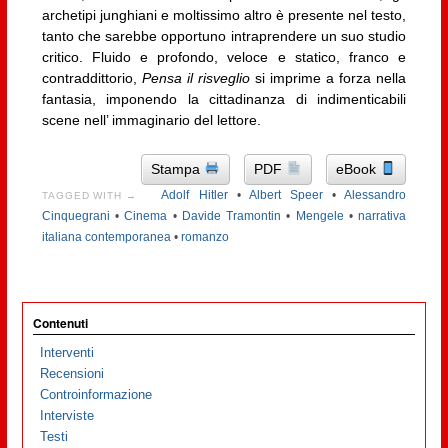
archetipi junghiani e moltissimo altro è presente nel testo,
tanto che sarebbe opportuno intraprendere un suo studio
critico. Fluido e profondo, veloce e statico, franco e
contraddittorio,
Pensa il risveglio
si imprime a forza nella
fantasia, imponendo la cittadinanza di indimenticabili
scene nell’ immaginario del lettore.
Stampa
PDF
eBook
Adolf Hitler
•
Albert Speer
•
Alessandro
TAGGED WITH →
Cinquegrani
•
Cinema
•
Davide Tramontin
•
Mengele
•
narrativa
italiana contemporanea
•
romanzo
Contenuti
Interventi
Recensioni
Controinformazione
Interviste
Testi