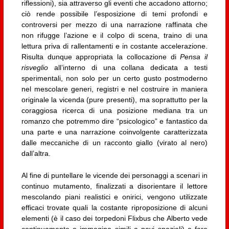
riflessioni), sia attraverso gli eventi che accadono attorno;
ciò rende possibile l’esposizione di temi profondi e
controversi per mezzo di una narrazione raffinata che
non rifugge l’azione e il colpo di scena, traino di una
lettura priva di rallentamenti e in costante accelerazione.
Risulta dunque appropriata la collocazione di
Pensa il
risveglio
all’interno di una collana dedicata a testi
sperimentali, non solo per un certo gusto postmoderno
nel mescolare generi, registri e nel costruire in maniera
originale la vicenda (pure presenti), ma soprattutto per la
coraggiosa ricerca di una posizione mediana tra un
romanzo che potremmo dire “psicologico” e fantastico da
una parte e una narrazione coinvolgente caratterizzata
dalle meccaniche di un racconto giallo (virato al nero)
dall’altra.
Al fine di puntellare le vicende dei personaggi a scenari in
continuo mutamento, finalizzati a disorientare il lettore
mescolando piani realistici e onirici, vengono utilizzate
efficaci trovate quali la costante riproposizione di alcuni
elementi (è il caso dei torpedoni Flixbus che Alberto vede
continuamente e immagina simili a navi spaziali) a fare