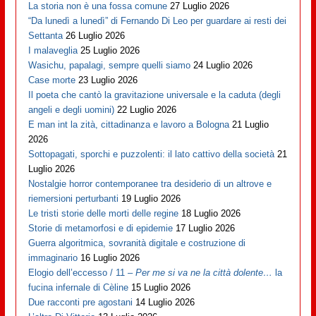
La storia non è una fossa comune
27 Luglio 2026
“Da lunedì a lunedì” di Fernando Di Leo per guardare ai resti dei
Settanta
26 Luglio 2026
I malaveglia
25 Luglio 2026
Wasichu, papalagi, sempre quelli siamo
24 Luglio 2026
Case morte
23 Luglio 2026
Il poeta che cantò la gravitazione universale e la caduta (degli
angeli e degli uomini)
22 Luglio 2026
E man int la zità, cittadinanza e lavoro a Bologna
21 Luglio
2026
Sottopagati, sporchi e puzzolenti: il lato cattivo della società
21
Luglio 2026
Nostalgie horror contemporanee tra desiderio di un altrove e
riemersioni perturbanti
19 Luglio 2026
Le tristi storie delle morti delle regine
18 Luglio 2026
Storie di metamorfosi e di epidemie
17 Luglio 2026
Guerra algoritmica, sovranità digitale e costruzione di
immaginario
16 Luglio 2026
Elogio dell’eccesso / 11 –
Per me si va ne la città dolente…
la
fucina infernale di Cèline
15 Luglio 2026
Due racconti pre agostani
14 Luglio 2026