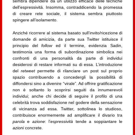
sembra dipendere da un utilizzo efficace delle tecniche
dell’espressività. Insomma, contraddicendo la promessa
di creare rete sociale, il sistema sembra piuttosto
spingere all’isolamento.
Anziché ricorrere al sistema basato sull’invito/ricezione di
domande di amicizia, da parte sua Twitter istituisce il
principio del
follow
ed il termine, evidenzia Sadin,
testimonia una forma di subordinazione simbolica nei
confronti di una personalità da parte di individui
desiderosi di restare informati su di essa. L’introduzione
del
retweet
permette di rilanciare un post sul proprio
spazio contribuendo a concedergli la possibilità di
diffondersi sino a divenire “virale”. Ad offrire gratificazione
non è soltanto lo scoprirsi seguiti da innumerevoli
individui; anche chi decide di seguire il profilo di una
celebrità trova soddisfazione nel godere della sensazione
di vicinanza ad essa. Twitter, sottolinea lo studioso,
contribuisce enormemente ad amplificare il divario tra
parola
e
azione
: l’
espressività
tende a soppiantare le
azioni
concrete.