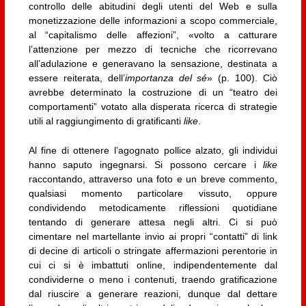
controllo delle abitudini degli utenti del Web e sulla
monetizzazione delle informazioni a scopo commerciale,
al “capitalismo delle affezioni”, «volto a catturare
l’attenzione per mezzo di tecniche che ricorrevano
all’adulazione e generavano la sensazione, destinata a
essere reiterata, dell’
importanza del sé
» (p. 100). Ciò
avrebbe determinato la costruzione di un “teatro dei
comportamenti” votato alla disperata ricerca di strategie
utili al raggiungimento di gratificanti
like
.
Al fine di ottenere l’agognato pollice alzato, gli individui
hanno saputo ingegnarsi. Si possono cercare i
like
raccontando, attraverso una foto e un breve commento,
qualsiasi momento particolare vissuto, oppure
condividendo metodicamente riflessioni quotidiane
tentando di generare attesa negli altri. Ci si può
cimentare nel martellante invio ai propri “contatti” di link
di decine di articoli o stringate affermazioni perentorie in
cui ci si è imbattuti online, indipendentemente dal
condividerne o meno i contenuti, traendo gratificazione
dal riuscire a generare reazioni, dunque dal dettare