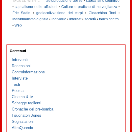
autoproduzione del sé
•
capitalismo cognitivo
TAGGED WITH →
•
capitalismo delle affezioni
•
Culture e pratiche di sorveglianza
•
Éric Sadin
•
geolocalizzazione dei corpi
•
Gioacchino Toni
•
individualismo digitale
•
individuo
•
internet
•
società
•
touch control
•
Web
Contenuti
Interventi
Recensioni
Controinformazione
Interviste
Testi
Poesia
Cinema & tv
Schegge taglienti
Cronache del pre-bomba
I suonatori Jones
Segnalazioni
AltroQuando