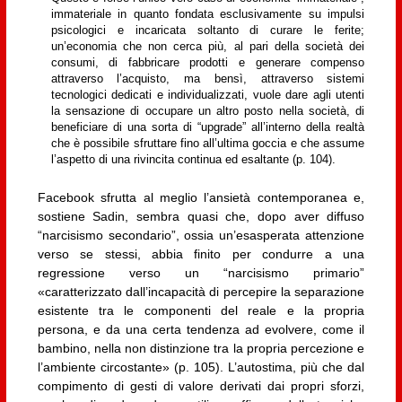
immateriale in quanto fondata esclusivamente su impulsi
psicologici e incaricata soltanto di curare le ferite;
un’economia che non cerca più, al pari della società dei
consumi, di fabbricare prodotti e generare compenso
attraverso l’acquisto, ma bensì, attraverso sistemi
tecnologici dedicati e individualizzati, vuole dare agli utenti
la sensazione di occupare un altro posto nella società, di
beneficiare di una sorta di “upgrade” all’interno della realtà
che è possibile sfruttare fino all’ultima goccia e che assume
l’aspetto di una rivincita continua ed esaltante (p. 104).
Facebook sfrutta al meglio l’ansietà contemporanea e,
sostiene Sadin, sembra quasi che, dopo aver diffuso
“narcisismo secondario”, ossia un’esasperata attenzione
verso se stessi, abbia finito per condurre a una
regressione verso un “narcisismo primario”
«caratterizzato dall’incapacità di percepire la separazione
esistente tra le componenti del reale e la propria
persona, e da una certa tendenza ad evolvere, come il
bambino, nella non distinzione tra la propria percezione e
l’ambiente circostante» (p. 105). L’autostima, più che dal
compimento di gesti di valore derivati dai propri sforzi,