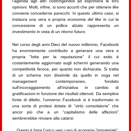
l’agenda agli altri costringendoli ad esprimere le loro
opinioni. Molti, infine, si sono accorti che per ottenere
like
conviene concederne parecchi. In questo ultimo caso, si
instaura una vera e propria
economia del
like
in cui la
concessione di un pollice alzato rappresenta un
investimento
in vista di un
ritorno
futuro.
Nel corso degli anni Dieci del nuovo millennio, Facebook
ha enormemente contribuito a generare una vera e
propria “lotta per la reputazione” il cui esito è
costantemente aggiornato sugli schermi generando una
competitività feroce, per quanto non dichiarata. Si tratta
di un schema non dissimile da quello in voga nel
management contemporaneo, fondato
sull’incoraggiamento all’iniziativa in cambio di
gratificazioni in funzione dei risultati ottenuti. Da semplice
fonte di diletto, l’universo Facebook si è trasformato in
una sorta di protesi dotata di “virtù consolatorie” che
ancor più che a un “capitalismo delle affezioni”
sembrerebbe rinviare alla
catarsi
.
Questo è forse l’unico vero caso di economia “immateriale”,