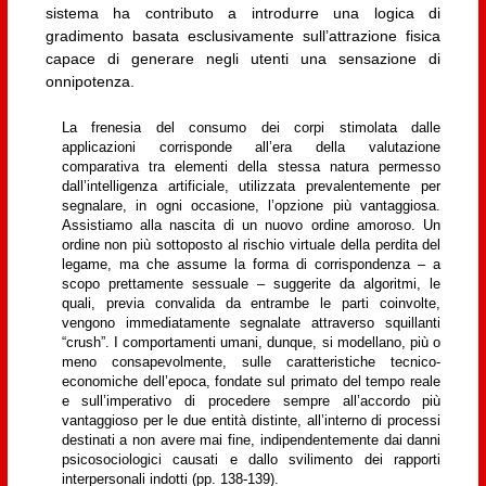
sistema ha contributo a introdurre una logica di
gradimento basata esclusivamente sull’attrazione fisica
capace di generare negli utenti una sensazione di
onnipotenza.
La frenesia del consumo dei corpi stimolata dalle
applicazioni corrisponde all’era della valutazione
comparativa tra elementi della stessa natura permesso
dall’intelligenza artificiale, utilizzata prevalentemente per
segnalare, in ogni occasione, l’opzione più vantaggiosa.
Assistiamo alla nascita di un nuovo ordine amoroso. Un
ordine non più sottoposto al rischio virtuale della perdita del
legame, ma che assume la forma di corrispondenza – a
scopo prettamente sessuale – suggerite da algoritmi, le
quali, previa convalida da entrambe le parti coinvolte,
vengono immediatamente segnalate attraverso squillanti
“crush”. I comportamenti umani, dunque, si modellano, più o
meno consapevolmente, sulle caratteristiche tecnico-
economiche dell’epoca, fondate sul primato del tempo reale
e sull’imperativo di procedere sempre all’accordo più
vantaggioso per le due entità distinte, all’interno di processi
destinati a non avere mai fine, indipendentemente dai danni
psicosociologici causati e dallo svilimento dei rapporti
interpersonali indotti (pp. 138-139).