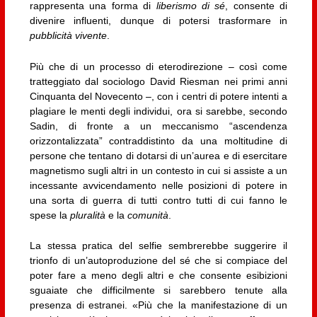
rappresenta una forma di
liberismo di sé
, consente di
divenire influenti, dunque di potersi trasformare in
pubblicità vivente
.
Più che di un processo di eterodirezione – così come
tratteggiato dal sociologo David Riesman nei primi anni
Cinquanta del Novecento –, con i centri di potere intenti a
plagiare le menti degli individui, ora si sarebbe, secondo
Sadin, di fronte a un meccanismo “ascendenza
orizzontalizzata” contraddistinto da una moltitudine di
persone che tentano di dotarsi di un’aurea e di esercitare
magnetismo sugli altri in un contesto in cui si assiste a un
incessante avvicendamento nelle posizioni di potere in
una sorta di guerra di tutti contro tutti di cui fanno le
spese la
pluralità
e la
comunità
.
La stessa pratica del selfie sembrerebbe suggerire il
trionfo di un’autoproduzione del sé che si compiace del
poter fare a meno degli altri e che consente esibizioni
sguaiate che difficilmente si sarebbero tenute alla
presenza di estranei. «Più che la manifestazione di un