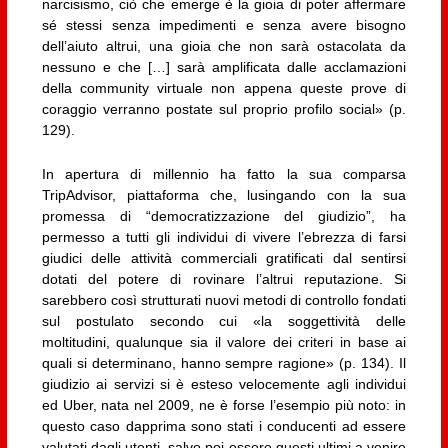
narcisismo, ciò che emerge è la gioia di poter affermare
sé stessi senza impedimenti e senza avere bisogno
dell’aiuto altrui, una gioia che non sarà ostacolata da
nessuno e che […] sarà amplificata dalle acclamazioni
della community virtuale non appena queste prove di
coraggio verranno postate sul proprio profilo social» (p.
129).
In apertura di millennio ha fatto la sua comparsa
TripAdvisor, piattaforma che, lusingando con la sua
promessa di “democratizzazione del giudizio”, ha
permesso a tutti gli individui di vivere l’ebrezza di farsi
giudici delle attività commerciali gratificati dal sentirsi
dotati del potere di rovinare l’altrui reputazione. Si
sarebbero così strutturati nuovi metodi di controllo fondati
sul postulato secondo cui «la soggettività delle
moltitudini, qualunque sia il valore dei criteri in base ai
quali si determinano, hanno sempre ragione» (p. 134). Il
giudizio ai servizi si è esteso velocemente agli individui
ed Uber, nata nel 2009, ne è forse l’esempio più noto: in
questo caso dapprima sono stati i conducenti ad essere
valutati dagli utenti, salvo poi essere questi ultimi a venire