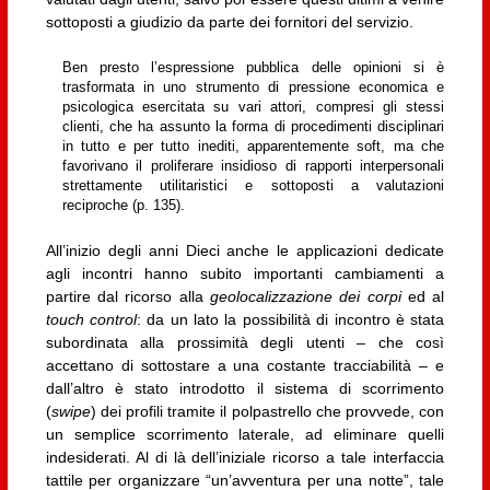
sottoposti a giudizio da parte dei fornitori del servizio.
Ben presto l’espressione pubblica delle opinioni si è
trasformata in uno strumento di pressione economica e
psicologica esercitata su vari attori, compresi gli stessi
clienti, che ha assunto la forma di procedimenti disciplinari
in tutto e per tutto inediti, apparentemente soft, ma che
favorivano il proliferare insidioso di rapporti interpersonali
strettamente utilitaristici e sottoposti a valutazioni
reciproche (p. 135).
All’inizio degli anni Dieci anche le applicazioni dedicate
agli incontri hanno subito importanti cambiamenti a
partire dal ricorso alla
geolocalizzazione dei corpi
ed al
touch control
: da un lato la possibilità di incontro è stata
subordinata alla prossimità degli utenti – che così
accettano di sottostare a una costante tracciabilità – e
dall’altro è stato introdotto il sistema di scorrimento
(
swipe
) dei profili tramite il polpastrello che provvede, con
un semplice scorrimento laterale, ad eliminare quelli
indesiderati. Al di là dell’iniziale ricorso a tale interfaccia
tattile per organizzare “un’avventura per una notte”, tale