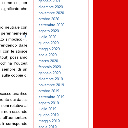
gennaio 2021
i, come se, per
dicembre 2020
significato che
novembre 2020
ottobre 2020
settembre 2020
io neutrale con
agosto 2020
are perennemente
luglio 2020
3
ato simbolico»
,
giugno 2020
prendendo dalle
maggio 2020
i con le strisce
aprile 2020
utput) possiamo
marzo 2020
cchina l’output
febbraio 2020
ur sempre di un
gennaio 2020
 sulle coppie di
dicembre 2019
novembre 2019
ottobre 2019
ocesso analitico
settembre 2019
ento dai dati si
agosto 2019
zioni relative al
luglio 2019
ioni non essendo
giugno 2019
 all’aumentare
maggio 2019
li corrisponde
aprile 2019