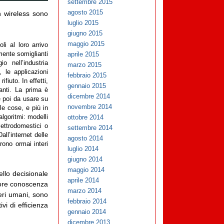
settembre 2015
agosto 2015
n wireless sono
luglio 2015
giugno 2015
maggio 2015
i al loro arrivo
amente somiglianti
aprile 2015
 nell’industria
marzo 2015
, le applicazioni
febbraio 2015
fiuto. In effetti,
gennaio 2015
anti. La prima è
dicembre 2014
e poi da usare su
novembre 2014
le cose, e più in
algoritmi: modelli
ottobre 2014
lettrodomestici o
settembre 2014
ll’internet delle
agosto 2014
prono ormai interi
luglio 2014
giugno 2014
maggio 2014
ello decisionale
aprile 2014
iore conoscenza
marzo 2014
seri umani, sono
febbraio 2014
vi di efficienza
gennaio 2014
dicembre 2013