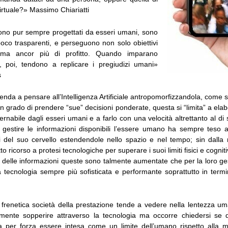
irtuale?» Massimo Chiariatti
 sono pur sempre progettati da esseri umani, sono
poco trasparenti, e perseguono non solo obiettivi
, ma ancor più di profitto. Quando imparano
a, poi, tendono a replicare i pregiudizi umani»
s
enda a pensare all’Intelligenza Artificiale antropomorfizzandola, come se
 grado di prendere “sue” decisioni ponderate, questa si “limita” a el
ernabile dagli esseri umani e a farlo con una velocità altrettanto al di 
er gestire le informazioni disponibili l’essere umano ha sempre teso a
i del suo cervello estendendole nello spazio e nel tempo; sin dalla 
to ricorso a protesi tecnologiche per superare i suoi limiti fisici e cogniti
e delle informazioni queste sono talmente aumentate che per la loro ge
tecnologia sempre più sofisticata e performante soprattutto in termin
frenetica società della prestazione tende a vedere nella lentezza um
amente sopperire attraverso la tecnologia ma occorre chiedersi se 
a per forza essere intesa come un limite dell’umano rispetto alla 