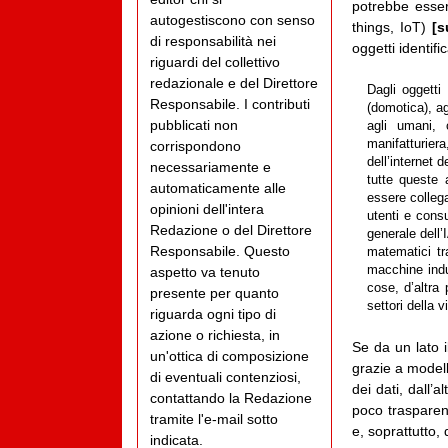
potrebbe essere
autogestiscono con senso
things, IoT)
[s
di responsabilità nei
oggetti identifi
riguardi del collettivo
redazionale e del Direttore
Dagli oggetti
Responsabile. I contributi
(domotica), ag
pubblicati non
agli umani, 
manifatturier
corrispondono
dell’internet 
necessariamente e
tutte queste 
automaticamente alle
essere collega
opinioni dell'intera
utenti e cons
Redazione o del Direttore
generale dell’
Responsabile. Questo
matematici tr
macchine indu
aspetto va tenuto
cose, d’altra 
presente per quanto
settori della 
riguarda ogni tipo di
azione o richiesta, in
Se da un lato i
un'ottica di composizione
grazie a model
di eventuali contenziosi,
dei dati, dall’
contattando la Redazione
poco trasparent
tramite l'e-mail sotto
e, soprattutto,
indicata.