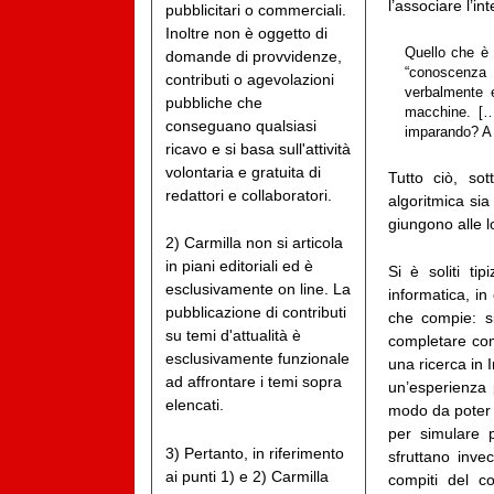
l’associare l’i
pubblicitari o commerciali.
Inoltre non è oggetto di
Quello che è 
domande di provvidenze,
“conoscenza i
contributi o agevolazioni
verbalmente e
pubbliche che
macchine. […
conseguano qualsiasi
imparando? A f
ricavo e si basa sull'attività
volontaria e gratuita di
Tutto ciò, sot
redattori e collaboratori.
algoritmica sia
giungono alle l
2) Carmilla non si articola
in piani editoriali ed è
Si è soliti tip
esclusivamente on line. La
informatica, i
pubblicazione di contributi
che compie: si
su temi d'attualità è
completare comp
esclusivamente funzionale
una ricerca in 
ad affrontare i temi sopra
un’esperienza 
elencati.
modo da poter r
per simulare 
3) Pertanto, in riferimento
sfruttano inve
ai punti 1) e 2) Carmilla
compiti del co