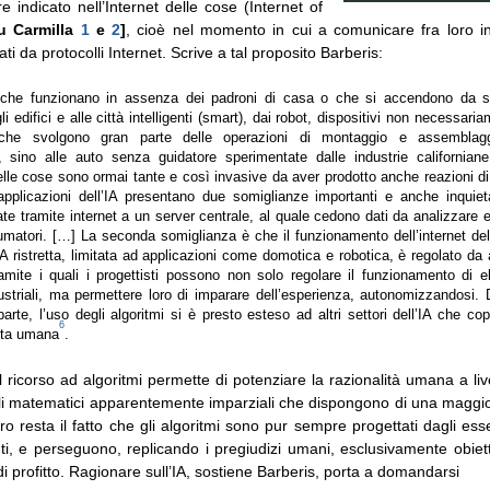
 indicato nell’Internet delle cose (Internet of
u Carmilla
1
e
2
]
, cioè nel momento in cui a comunicare fra loro i
cati da protocolli Internet. Scrive a tal proposito Barberis:
 che funzionano in assenza dei padroni di casa o che si accendono da sol
li edifici e alle città intelligenti (smart), dai robot, dispositivi non necessari
che svolgono gran parte delle operazioni di montaggio e assemblaggio
a, sino alle auto senza guidatore sperimentate dalle industrie californiane
delle cose sono ormai tante e così invasive da aver prodotto anche reazioni di ri
applicazioni dell’IA presentano due somiglianze importanti e anche inquiet
te tramite internet a un server centrale, al quale cedono dati da analizzare 
umatori. […] La seconda somiglianza è che il funzionamento dell’internet del
IA ristretta, limitata ad applicazioni come domotica e robotica, è regolato da 
amite i quali i progettisti possono non solo regolare il funzionamento di e
striali, ma permettere loro di imparare dell’esperienza, autonomizzandosi. Da
parte, l’uso degli algoritmi si è presto esteso ad altri settori dell’IA che co
6
vita umana
.
l ricorso ad algoritmi permette di potenziare la razionalità umana a liv
li matematici apparentemente imparziali che dispongono di una magg
altro resta il fatto che gli algoritmi sono pur sempre progettati dagli es
i, e perseguono, replicando i pregiudizi umani, esclusivamente obietti
 di profitto. Ragionare sull’IA, sostiene Barberis, porta a domandarsi