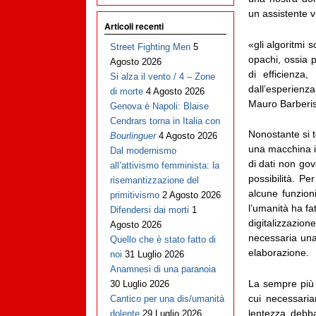
un assistente v
Articoli recenti
«gli algoritmi
Street Fighting Men
5
opachi, ossia 
Agosto 2026
di efficienza
Si alza il vento / 4 – Zone
dall’esperienz
di morte
4 Agosto 2026
Mauro Barberi
Genova è Napoli: Blaise
Cendrars torna in Italia con
Nonostante si t
Bourlinguer
4 Agosto 2026
una macchina in
Dal modernismo
di dati non gov
all’attivismo femminista: la
possibilità. P
risemantizzazione del
alcune funzion
primitivismo
2 Agosto 2026
l’umanità ha fat
Difendersi dai morti
1
digitalizzazion
Agosto 2026
necessaria una 
Quello che è stato fatto di
elaborazione.
noi
31 Luglio 2026
Anamnesi di una paranoia
La sempre più 
30 Luglio 2026
cui necessari
Cantico per una dis/umanità
lentezza debb
dolente
29 Luglio 2026