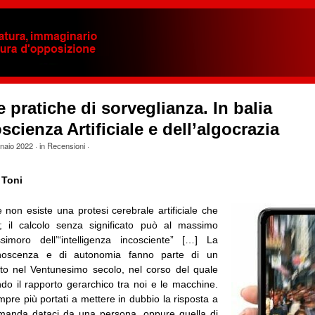
e pratiche di sorveglianza. In balia
oscienza Artificiale e dell’algocrazia
naio 2022
· in
Recensioni
·
 Toni
 non esiste una protesi cerebrale artificiale che
te; il calcolo senza significato può al massimo
simoro dell’“intelligenza incosciente” […] La
onoscenza e di autonomia fanno parte di un
ato nel Ventunesimo secolo, nel corso del quale
ndo il rapporto gerarchico tra noi e le macchine.
pre più portati a mettere in dubbio la risposta a
manda dataci da una persona, oppure quella di