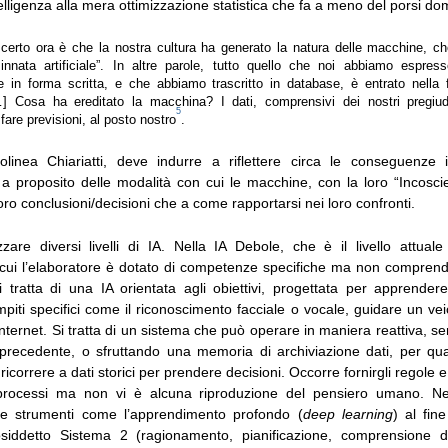
ntelligenza alla mera ottimizzazione statistica che fa a meno del porsi d
certo ora è che la nostra cultura ha generato la natura delle macchine, ch
nnata artificiale”. In altre parole, tutto quello che noi abbiamo espre
 in forma scritta, e che abbiamo trascritto in database, è entrato nella 
] Cosa ha ereditato la macchina? I dati, comprensivi dei nostri pregiu
5
are previsioni, al posto nostro
.
tolinea Chiariatti, deve indurre a riflettere circa le conseguenze
 a proposito delle modalità con cui le macchine, con la loro “Incoscien
oro conclusioni/decisioni che a come rapportarsi nei loro confronti.
izzare diversi livelli di IA. Nella IA Debole, che è il livello attuale
n cui l’elaboratore è dotato di competenze specifiche ma non comprend
 tratta di una IA orientata agli obiettivi, progettata per apprende
iti specifici come il riconoscimento facciale o vocale, guidare un ve
Internet. Si tratta di un sistema che può operare in maniera reattiva, se
precedente, o sfruttando una memoria di archiviazione dati, per quan
icorrere a dati storici per prendere decisioni. Occorre fornirgli regole e 
processi ma non vi è alcuna riproduzione del pensiero umano. Nel
ce strumenti come l’apprendimento profondo (
deep learning
) al fine
siddetto Sistema 2 (ragionamento, pianificazione, comprensione de