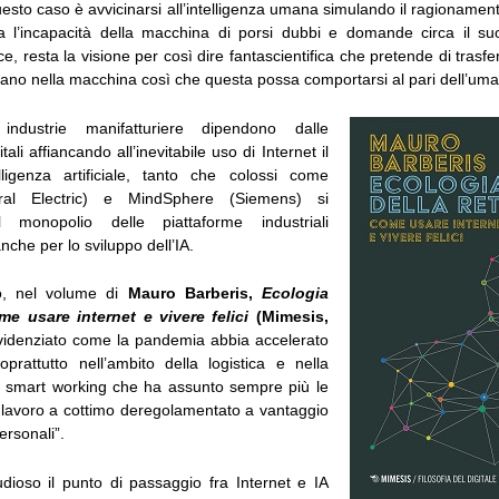
questo caso è avvicinarsi all’intelligenza umana simulando il ragionamen
 l’incapacità della macchina di porsi dubbi e domande circa il su
e, resta la visione per così dire fantascientifica che pretende di trasfer
mano nella macchina così che questa possa comportarsi al pari dell’um
ndustrie manifatturiere dipendono dalle
tali affiancando all’inevitabile uso di Internet il
telligenza artificiale, tanto che colossi come
ral Electric) e MindSphere (Siemens) si
 monopolio delle piattaforme industriali
nche per lo sviluppo dell’IA.
to, nel volume di
Mauro Barberis,
Ecologia
me usare internet e vivere felici
(Mimesis,
evidenziato come la pandemia abbia accelerato
oprattutto nell’ambito della logistica e nella
lo smart working che ha assunto sempre più le
lavoro a cottimo deregolamentato a vantaggio
ersonali”.
dioso il punto di passaggio fra Internet e IA