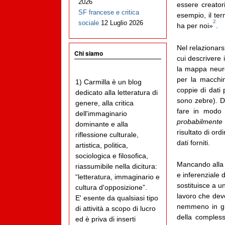
2026
essere creator
SF francese e critica
esempio, il te
2
sociale
12 Luglio 2026
ha per noi»
.
Nel relazionar
Chi siamo
cui descrivere 
la mappa neuro
per la macchin
1) Carmilla è un blog
coppie di dati 
dedicato alla letteratura di
sono zebre). D
genere, alla critica
fare in modo c
dell'immaginario
probabilmente
dominante e alla
risultato di or
riflessione culturale,
dati forniti.
artistica, politica,
sociologica e filosofica,
Mancando alla m
riassumibile nella dicitura:
e inferenziale 
“letteratura, immaginario e
sostituisce a un
cultura d'opposizione”.
lavoro che deve
E' esente da qualsiasi tipo
nemmeno in gr
di attività a scopo di lucro
della comples
ed è priva di inserti