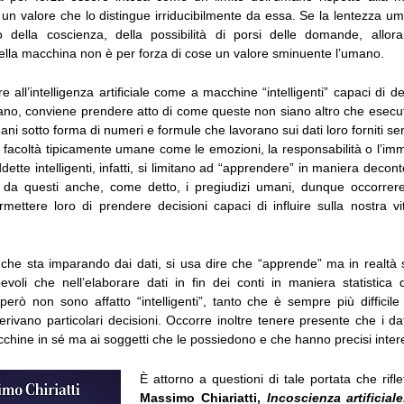
un valore che lo distingue irriducibilmente da essa. Se la lentezza u
della coscienza, della possibilità di porsi delle domande, allora
ella macchina non è per forza di cose un valore sminuente l’umano.
 all’intelligenza artificiale come a macchine “intelligenti” capaci di d
no, conviene prendere atto di come queste non siano altro che esecutri
ani sotto forma di numeri e formule che lavorano sui dati loro forniti s
 facoltà tipicamente umane come le emozioni, la responsabilità o l’im
ette intelligenti, infatti, si limitano ad “apprendere” in maniera decont
o da questi anche, come detto, i pregiudizi umani, dunque occorrer
rmettere loro di prendere decisioni capaci di influire sulla nostra vi
he sta imparando dai dati, si usa dire che “apprende” ma in realtà
voli che nell’elaborare dati in fin dei conti in maniera statistica
 però non sono affatto “intelligenti”, tanto che è sempre più difficil
erivano particolari decisioni. Occorre inoltre tenere presente che i 
acchine in sé ma ai soggetti che le possiedono e che hanno precisi intere
È attorno a questioni di tale portata che rifle
Massimo Chiariatti,
Incoscienza artificia