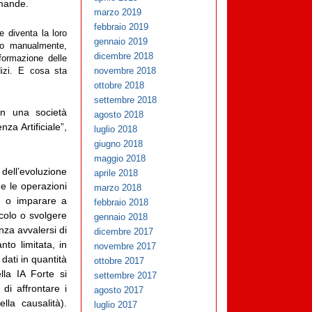
omande.
marzo 2019
febbraio 2019
e diventa la loro
gennaio 2019
sso manualmente,
dicembre 2018
formazione delle
novembre 2018
dizi. E cosa sta
ottobre 2018
settembre 2018
 in una società
agosto 2018
za Artificiale”,
luglio 2018
giugno 2018
maggio 2018
 dell’evoluzione
aprile 2018
e le operazioni
marzo 2018
re o imparare a
febbraio 2018
icolo o svolgere
gennaio 2018
nza avvalersi di
dicembre 2017
to limitata, in
novembre 2017
dati in quantità
ottobre 2017
la IA Forte si
settembre 2017
 di affrontare i
agosto 2017
lla causalità).
luglio 2017