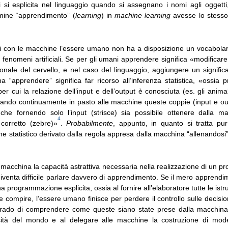
i si esplicita nel linguaggio quando si assegnano i nomi agli oggett
rmine “apprendimento” (
learning
) in
machine learning
avesse lo stesso 
si con le macchine l’essere umano non ha a disposizione un vocabolar
i fenomeni artificiali. Se per gli umani apprendere significa «modific
nale del cervello, e nel caso del linguaggio, aggiungere un signific
a “apprendere” significa far ricorso all’inferenza statistica, «ossia 
per cui la relazione dell’input e dell’output è conosciuta (es. gli animal
ando continuamente in pasto alle macchine queste coppie (input e o
he fornendo solo l’input (strisce) sia possibile ottenere dalla ma
4
corretto (zebre)»
.
Probabilmente
, appunto, in quanto si tratta p
dine statistico derivato dalla regola appresa dalla macchina “allenandosi”
acchina la capacità astrattiva necessaria nella realizzazione di un pr
diventa difficile parlare davvero di apprendimento. Se il mero apprendim
a programmazione esplicita, ossia al fornire all’elaboratore tutte le istru
 compire, l’essere umano finisce per perdere il controllo sulle decis
ado di comprendere come queste siano state prese dalla macchina:
sità del mondo e al delegare alle macchine la costruzione di model