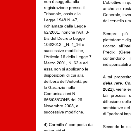
non è soggetta alla
L’obiettivo in 
registrazione presso il
anche se resta
Tribunale, ossia alla
Generale, invec
Legge 1948 N. 47,
del cervello u
richiamata dalla Legge
62/2001, nonché l’Art. 3-
Sempre più i
Bis del Decreto Legge
piattaforme digi
103/2012, _N. 4_16 e
ricorso all’in
successive modifiche,
Predix (Gene
l’Articolo 16 della Legge 7
contendono il
Marzo 2001, N. 62 e ad
indispensabili a
essa non si applicano le
disposizioni di cui alla
A tal proposi
delibera dell'Autorità per
della rete. Co
le Garanzie nelle
2021)
, viene 
Comunicazioni N.
tali processi s
666/08/CONS del 26
diffusione del
Novembre 2008, e
sembianze del 
successive modifiche.
di “padroni imp
4) Carmilla è composta da
Secondo lo stu
editor chi si