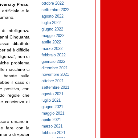
ottobre 2022
versity Press,
settembre 2022
artificiale e le
agosto 2022
e umano.
luglio 2022
giugno 2022
di Intelligenza
maggio 2022
i anni Cinquanta
aprile 2022
sai dibattuto
marzo 2022
er sé è difficile
febbraio 2022
lligenza”, non di
gennaio 2022
ualche problema
dicembre 2021
lle macchine ci
novembre 2021
 basate sulla
ottobre 2021
rebbe il caso di
settembre 2021
ne positiva, con
agosto 2021
endo regole che
luglio 2021
e coscienza di
giugno 2021
maggio 2021
aprile 2021
essere umano in
marzo 2021
che fare con la
febbraio 2021
 umano di «poter