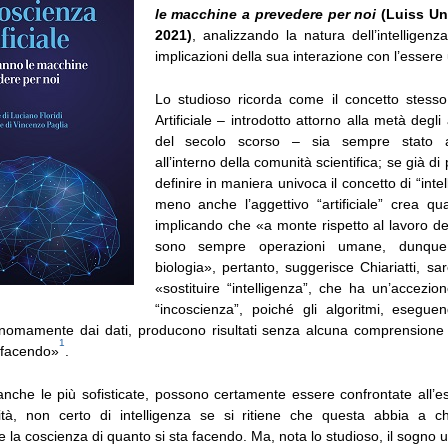
le macchine a prevedere per noi
(Luiss Uni
2021)
, analizzando la natura dell’intelligenza 
implicazioni della sua interazione con l’esser
Lo studioso ricorda come il concetto stesso 
Artificiale – introdotto attorno alla metà degl
del secolo scorso – sia sempre stato as
all’interno della comunità scientifica; se già di p
definire in maniera univoca il concetto di “inte
meno anche l’aggettivo “artificiale” crea q
implicando che «a monte rispetto al lavoro de
sono sempre operazioni umane, dunque
biologia», pertanto, suggerisce Chiariatti, sa
«sostituire “intelligenza”, che ha un’accezio
“incoscienza”, poiché gli algoritmi, esegu
nomamente dai dati, producono risultati senza alcuna comprensione 
1
 facendo»
.
nche le più sofisticate, possono certamente essere confrontate all’
lità, non certo di intelligenza se si ritiene che questa abbia a 
la coscienza di quanto si sta facendo. Ma, nota lo studioso, il sogno