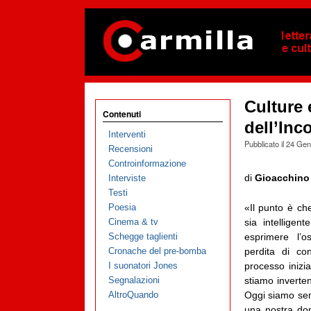
Culture 
Contenuti
dell’Inc
Interventi
Pubblicato il
24 Gen
Recensioni
Controinformazione
di
Gioacchino
Interviste
Testi
Poesia
«Il punto è che
Cinema & tv
sia intelligen
Schegge taglienti
esprimere l’os
Cronache del pre-bomba
perdita di c
I suonatori Jones
processo inizi
Segnalazioni
stiamo inverte
AltroQuando
Oggi siamo sem
una nostra do