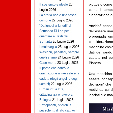
piuttosto come 
Il sostenitore ideale
28
come il tempo 
Luglio 2026
elaborazione d
La storia non è una fossa
comune
27 Luglio 2026
Anziché pensare
“Da lunedì a lunedì” di
dell’essere uma
Fernando Di Leo per
e pregiudizi um
guardare ai resti dei
considerazione
Settanta
26 Luglio 2026
macchine cosidd
I malaveglia
25 Luglio 2026
dati derivand
Wasichu, papalagi, sempre
cautela nel pe
quelli siamo
24 Luglio 2026
Pianeta.
Case morte
23 Luglio 2026
Il poeta che cantò la
gravitazione universale e la
Una macchina c
caduta (degli angeli e degli
essere consape
uomini)
22 Luglio 2026
decisioni” che
E man int la zità,
motivi da cui d
cittadinanza e lavoro a
lasciati alle m
Bologna
21 Luglio 2026
Sottopagati, sporchi e
puzzolenti: il lato cattivo