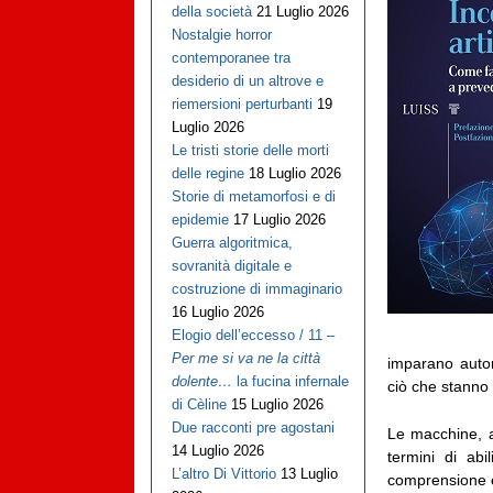
della società
21 Luglio 2026
Nostalgie horror
contemporanee tra
desiderio di un altrove e
riemersioni perturbanti
19
Luglio 2026
Le tristi storie delle morti
delle regine
18 Luglio 2026
Storie di metamorfosi e di
epidemie
17 Luglio 2026
Guerra algoritmica,
sovranità digitale e
costruzione di immaginario
16 Luglio 2026
Elogio dell’eccesso / 11 –
Per me si va ne la città
imparano auto
dolente…
la fucina infernale
ciò che stanno
di Cèline
15 Luglio 2026
Due racconti pre agostani
Le macchine, a
14 Luglio 2026
termini di abi
L’altro Di Vittorio
13 Luglio
comprensione e 