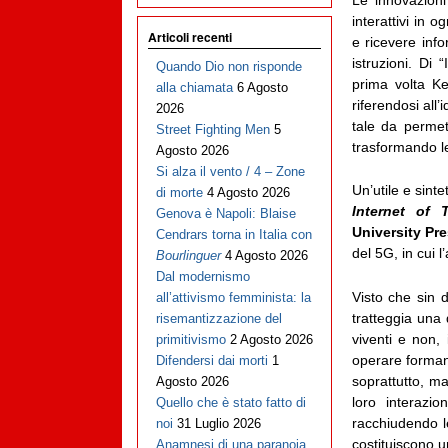
interattivi in o
Articoli recenti
e ricevere info
istruzioni. Di 
Quando Dio non risponde
prima volta Ke
alla chiamata
6 Agosto
riferendosi all
2026
tale da perme
Street Fighting Men
5
trasformando le
Agosto 2026
Si alza il vento / 4 – Zone
Un’utile e sint
di morte
4 Agosto 2026
Internet of T
Genova è Napoli: Blaise
University Pre
Cendrars torna in Italia con
del 5G, in cui l
Bourlinguer
4 Agosto 2026
Dal modernismo
Visto che sin d
all’attivismo femminista: la
tratteggia una
risemantizzazione del
viventi e non,
primitivismo
2 Agosto 2026
operare formand
Difendersi dai morti
1
soprattutto, ma
Agosto 2026
loro interazion
Quello che è stato fatto di
racchiudendo le
noi
31 Luglio 2026
costituiscono u
Anamnesi di una paranoia