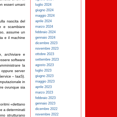
con esseri umani
luglio 2024
giugno 2024
maggio 2024
ulla nascita del
aprile 2024
re e scambiare
marzo 2024
dioso, assume un
febbraio 2024
ata e il machine
gennaio 2024
dicembre 2023
novembre 2023
ottobre 2023
, archiviare e
settembre 2023
 essere software
agosto 2023
amministrare la
luglio 2023
, oppure server
giugno 2023
 Service – IaaS).
maggio 2023
omputazionale in
aprile 2023
ere ovunque sia
marzo 2023
febbraio 2023
gennaio 2023
lgoritmi «dettano
dicembre 2022
ne a determinati
novembre 2022
nno strutturano