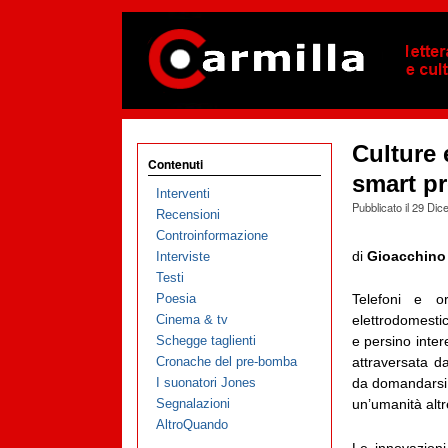
Culture 
Contenuti
smart p
Interventi
Pubblicato il
29 Dic
Recensioni
Controinformazione
di
Gioacchino
Interviste
Testi
Poesia
Telefoni e o
Cinema & tv
elettrodomesti
Schegge taglienti
e persino inter
Cronache del pre-bomba
attraversata 
I suonatori Jones
da domandarsi,
Segnalazioni
un’umanità altr
AltroQuando
Le innovazioni