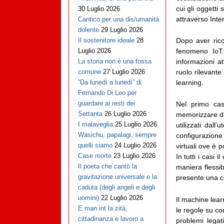
cui gli oggetti
30 Luglio 2026
attraverso Inte
Cantico per una dis/umanità
dolente
29 Luglio 2026
Dopo aver ricos
Il sostenitore ideale
28
fenomeno IoT:
Luglio 2026
informazioni at
La storia non è una fossa
ruolo rilevante
comune
27 Luglio 2026
learning.
“Da lunedì a lunedì” di
Fernando Di Leo per
guardare ai resti dei
Nel primo cas
Settanta
26 Luglio 2026
memorizzare dat
I malaveglia
25 Luglio 2026
utilizzati dal
Wasichu, papalagi, sempre
configurazione
quelli siamo
24 Luglio 2026
virtuali ove è p
Case morte
23 Luglio 2026
In tutti i casi
Il poeta che cantò la
maniera flessi
gravitazione universale e la
presente una c
caduta (degli angeli e degli
uomini)
22 Luglio 2026
Il machine learn
E man int la zità,
le regole su co
cittadinanza e lavoro a
problemi legat