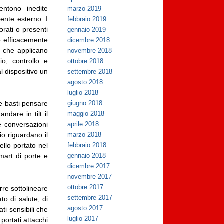
entono inedite
marzo 2019
iente esterno. I
febbraio 2019
orati o presenti
gennaio 2019
o efficacemente
dicembre 2018
ti che applicano
novembre 2018
io, controllo e
ottobre 2018
 dispositivo un
settembre 2018
agosto 2018
luglio 2018
giugno 2018
me basti pensare
maggio 2018
ndare in tilt il
aprile 2018
e conversazioni
marzo 2018
gio riguardano il
febbraio 2018
ello portato nel
gennaio 2018
mart di porte e
dicembre 2017
novembre 2017
ottobre 2017
rre sottolineare
settembre 2017
to di salute, di
agosto 2017
ti sensibili che
luglio 2017
portati attacchi