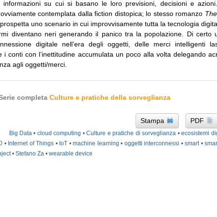
 informazioni su cui si basano le loro previsioni, decisioni e azioni.
 ovviamente contemplata dalla fiction distopica; lo stesso romanzo
The
 prospetta uno scenario in cui improvvisamente tutta la tecnologia digi
hermi diventano neri generando il panico tra la popolazione. Di certo 
nnessione digitale nell’era degli oggetti, delle merci intelligenti l
e i conti con l’inettitudine accumulata un poco alla volta delegando a
genza agli oggetti/merci.
 Serie completa
Culture e pratiche della sorveglianza
Stampa
PDF
Big Data
•
cloud computing
•
Culture e pratiche di sorveglianza
•
ecosistemi dig
0
•
Internet of Things
•
IoT
•
machine learning
•
oggetti interconnessi
•
smart
•
smar
ject
•
Stefano Za
•
wearable device