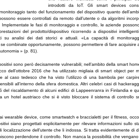
introdotti da IoT. Gli smart devices cons
 monitoraggio tanto del funzionamento del dispositivo quanto dell’amb
 possono essere controllati da remoto dall’utente o da algoritmi incorp
. Implementate le fasi di monitoraggio e controllo, le aziende posson
prestazioni del prodotto/dispositivo ricorrendo a dispositivi intelligen
ti su analisi dei dati storici e attuali. «La capacità di monitoragg
, se combinate opportunamente, possono permettere di fare acquisire al
 autonomia » (p. 81).
spositivi sono però decisamente vulnerabili; nell’ambito della smart ho
cco dell’ottobre 2016 che ha utilizzato migliaia di smart object per ma
e al caso tedesco che ha visto l’utilizzo di una bambola per carpir
ensibili all’interno della sfera domestica. Altri celebri casi di hackerag
 del riscaldamento di alcuni edifici di Lappeenranra in Finlandia e qu
 un hotel austriaco che si è visto bloccare il sistema di controllo s
i wearable device, come smartwatch e braccialetti per il fitness, occo
sitivi siano progettati esplicitamente per rilevare informazioni sullo sta
di localizzazione dell’utente che li indossa. Si tratta evidentemente di da
orniscono perdendone il controllo. Non manca la possibilità che vengano 