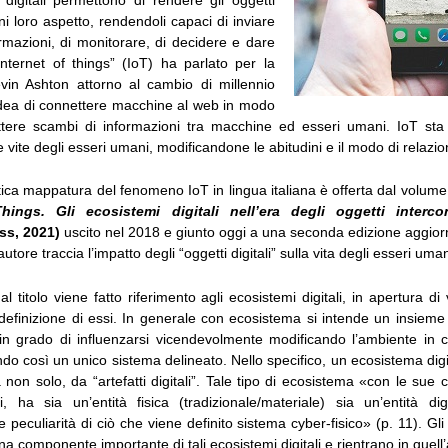
gni loro aspetto, rendendoli capaci di inviare
rmazioni, di monitorare, di decidere e dare
“Internet of things” (IoT) ha parlato per la
vin Ashton attorno al cambio di millennio
’idea di connettere macchine al web in modo
ttere scambi di informazioni tra macchine ed esseri umani. IoT sta
 vite degli esseri umani, modificandone le abitudini e il modo di relazi
etica mappatura del fenomeno IoT in lingua italiana è offerta dal volume
hings. Gli ecosistemi digitali nell’era degli oggetti interco
ss, 2021)
uscito nel 2018 e giunto oggi a una seconda edizione aggiorn
’autore traccia l’impatto degli “oggetti digitali” sulla vita degli esseri uman
al titolo viene fatto riferimento agli ecosistemi digitali, in apertura di
 definizione di essi. In generale con ecosistema si intende un insieme
 in grado di influenzarsi vicendevolmente modificando l’ambiente in c
o così un unico sistema delineato. Nello specifico, un ecosistema digit
 non solo, da “artefatti digitali”. Tale tipo di ecosistema «con le sue
i, ha sia un’entità fisica (tradizionale/materiale) sia un’entità digi
 peculiarità di ciò che viene definito sistema cyber-fisico» (p. 11). Gl
na componente importante di tali ecosistemi digitali e rientrano in quell’