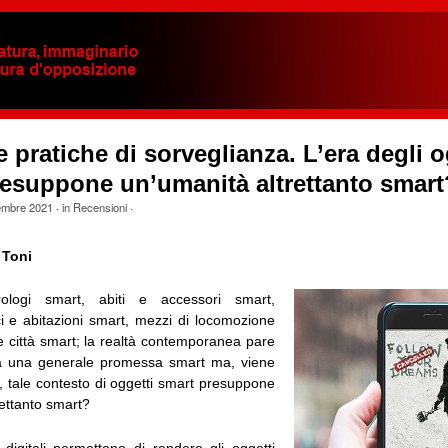
e pratiche di sorveglianza. L’era degli o
resuppone un’umanità altrettanto smart
embre 2021
· in
Recensioni
·
 Toni
rologi smart, abiti e accessori smart,
ci e abitazioni smart, mezzi di locomozione
e città smart; la realtà contemporanea pare
da una generale promessa smart ma, viene
 tale contesto di oggetti smart presuppone
ettanto smart?
 digitali permettono di rendere gli oggetti