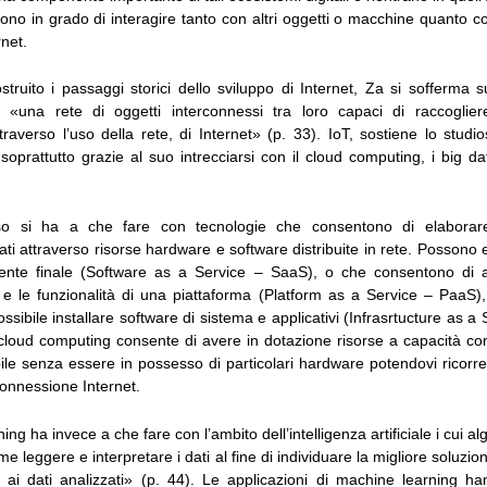
 sono in grado di interagire tanto con altri oggetti o macchine quanto 
rnet.
truito i passaggi storici dello sviluppo di Internet, Za si sofferma s
 «una rete di oggetti interconnessi tra loro capaci di raccoglie
traverso l’uso della rete, di Internet» (p. 33). IoT, sostiene lo stu
 soprattutto grazie al suo intrecciarsi con il cloud computing, i big d
o si ha a che fare con tecnologie che consentono di elaborare
i attraverso risorse hardware e software distribuite in rete. Possono
l’utente finale (Software as a Service – SaaS), o che consentono di 
 e le funzionalità di una piattaforma (Platform as a Service – PaaS)
ossibile installare software di sistema e applicativi (Infrasrtucture as a
 il cloud computing consente di avere in dotazione risorse a capacità c
bile senza essere in possesso di particolari hardware potendovi ricorr
onnessione Internet.
ing ha invece a che fare con l’ambito dell’intelligenza artificiale i cui a
me leggere e interpretare i dati al fine di individuare la migliore soluzio
i ai dati analizzati» (p. 44). Le applicazioni di machine learning ha