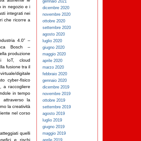
rea attinente le
gennaio 2021
 in negozio e i
dicembre 2020
ti integrati nei
novembre 2020
ri che ricorre a
ottobre 2020
settembre 2020
agosto 2020
ndustria 4.0” –
luglio 2020
desca Bosch –
giugno 2020
ella produzione
maggio 2020
 di IoT, cloud
aprile 2020
a fusione tra il
marzo 2020
rtuale/digitale
febbraio 2020
to cyber-fisico
gennaio 2020
i, a raccogliere
dicembre 2019
andole in tempo
novembre 2019
i attraverso la
ottobre 2019
imo la creatività
settembre 2019
liente nel corso
agosto 2019
luglio 2019
giugno 2019
tteggiati quelli
maggio 2019
nefici e rischi
aprile 2019