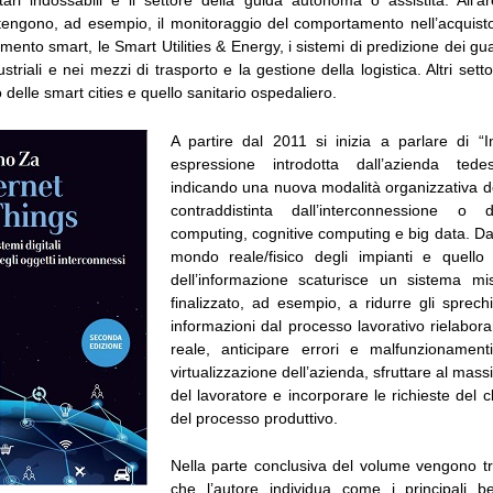
itari indossabili e il settore della guida autonoma o assistita. All’a
engono, ad esempio, il monitoraggio del comportamento nell’acquisto
mento smart, le Smart Utilities & Energy, i sistemi di predizione dei guas
striali e nei mezzi di trasporto e la gestione della logistica. Altri setto
 delle smart cities e quello sanitario ospedaliero.
A partire dal 2011 si inizia a parlare di “I
espressione introdotta dall’azienda te
indicando una nuova modalità organizzativa d
contraddistinta dall’interconnessione o
computing, cognitive computing e big data. Dall
mondo reale/fisico degli impianti e quello vi
dell’informazione scaturisce un sistema mis
finalizzato, ad esempio, a ridurre gli sprech
informazioni dal processo lavorativo rielabor
reale, anticipare errori e malfunzionament
virtualizzazione dell’azienda, sfruttare al mass
del lavoratore e incorporare le richieste del c
del processo produttivo.
Nella parte conclusiva del volume vengono tra
che l’autore individua come i principali be