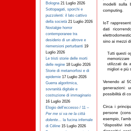
Bologna
21 Luglio 2026
modelli sulla
Sottopagati, sporchi e
computing.
puzzolenti: il lato cattivo
della società
21 Luglio 2026
IoT rappresent
Nostalgie horror
dati ricorren
contemporanee tra
elettrodomestic
desiderio di un altrove e
sino ai mezzi di
riemersioni perturbanti
19
Luglio 2026
Tutti questi o
Le tristi storie delle morti
memorizzare s
utilizzati da
delle regine
18 Luglio 2026
migliori e più 
Storie di metamorfosi e di
epidemie
17 Luglio 2026
Venendo al 5G,
Guerra algoritmica,
generazioni: u
sovranità digitale e
possibilità di 
costruzione di immaginario
16 Luglio 2026
Circa i princi
Elogio dell’eccesso / 11 –
persone (cons
Per me si va ne la città
esempio, l’ambi
dolente…
la fucina infernale
“dispositivi i
di Cèline
15 Luglio 2026