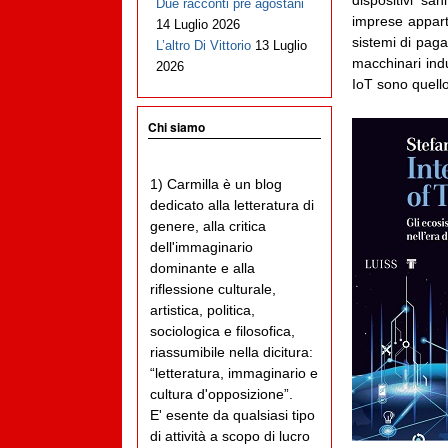
dispositivi san
Due racconti pre agostani
imprese appart
14 Luglio 2026
sistemi di paga
L’altro Di Vittorio
13 Luglio
macchinari indu
2026
IoT sono quello
Chi siamo
1) Carmilla è un blog
dedicato alla letteratura di
genere, alla critica
dell'immaginario
dominante e alla
riflessione culturale,
artistica, politica,
sociologica e filosofica,
riassumibile nella dicitura:
“letteratura, immaginario e
cultura d'opposizione”.
E' esente da qualsiasi tipo
di attività a scopo di lucro