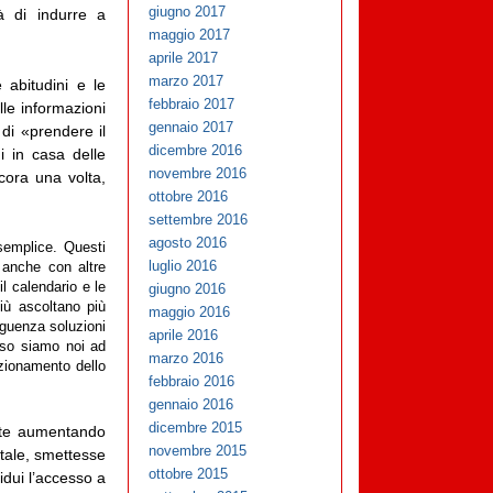
giugno 2017
tà di indurre a
maggio 2017
aprile 2017
marzo 2017
 abitudini e le
febbraio 2017
le informazioni
gennaio 2017
di «prendere il
dicembre 2016
i in casa delle
novembre 2016
cora una volta,
ottobre 2016
settembre 2016
agosto 2016
semplice. Questi
luglio 2016
a anche con altre
l calendario e le
giugno 2016
più ascoltano più
maggio 2016
eguenza soluzioni
aprile 2016
enso siamo noi ad
marzo 2016
nzionamento dello
febbraio 2016
gennaio 2016
dicembre 2015
ente aumentando
novembre 2015
itale, smettesse
ottobre 2015
idui l’accesso a