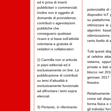
ed è priva di inserti
pubblicitari o commerciali.
potenzialità di
Inoltre non è oggetto di
dispositivi IoT
domande di provvidenze,
su piattaforme
contributi o agevolazioni
ottimizzare le 
pubbliche che
algoritmi basa
conseguano qualsiasi
ottimizzazione
ricavo e si basa sull'attività
certo livello di
volontaria e gratuita di
redattori e collaboratori.
Tutti questi di
al celebre atta
2) Carmilla non si articola
sistema, oppur
in piani editoriali ed è
private e dati s
esclusivamente on line. La
blocco nel 2016
pubblicazione di contributi
gennaio 2017 a
su temi d'attualità è
finestre.
esclusivamente funzionale
ad affrontare i temi sopra
Relativamente a
elencati.
come tali dispo
forma fisica e 
3) Pertanto, in riferimento
gli individui f