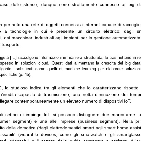
 base dello storico, dunque sono strettamente connesse ai big d
a pertanto una rete di oggetti connessi a Internet capace di raccogli
do a tecnologie in cui è presente un circuito elettrico: dagli s
i, dai macchinari industriali agli impianti per la gestione automatizza
 trasporto.
ggetti […] raccolgono informazioni in maniera strutturata, le trasmettono in re
pesso in soluzioni cloud. Questi dati alimentano la crescita dei big data
 algoritmi sofisticati come quelli di machine learning per elaborare soluzio
specifiche (p. 45).
 lo studioso indica tra gli elementi che lo caratterizzano rispetto 
n’inedita capacità di trasmissione; una netta diminuzione dei tempi
collegare contemporaneamente un elevato numero di dispositivi IoT.
pali settori di impiego IoT si possono distinguere due marco-aree: u
umer segment) e una alle imprese (business segment). Nella pri
to della domotica (dagli elettrodomestici smart agli smart home assist
ndossabili” (wearable devices, come gli smatwatch e gli smartglass