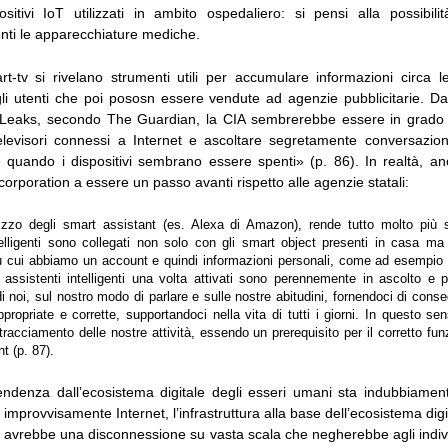
sitivi IoT utilizzati in ambito ospedaliero: si pensi alla possibili
ti le apparecchiature mediche.
t-tv si rivelano strumenti utili per accumulare informazioni circa le
li utenti che poi pososn essere vendute ad agenzie pubblicitarie. Dal
iLeaks, secondo The Guardian, la CIA sembrerebbe essere in grado 
televisori connessi a Internet e ascoltare segretamente conversazion
quando i dispositivi sembrano essere spenti» (p. 86). In realtà, an
corporation a essere un passo avanti rispetto alle agenzie statali:
ilizzo degli smart assistant (es. Alexa di Amazon), rende tutto molto più 
ntelligenti sono collegati non solo con gli smart object presenti in casa m
u cui abbiamo un account e quindi informazioni personali, come ad esempio i
 assistenti intelligenti una volta attivati sono perennemente in ascolto e 
 noi, sul nostro modo di parlare e sulle nostre abitudini, fornendoci di cons
propriate e corrette, supportandoci nella vita di tutti i giorni. In questo s
 tracciamento delle nostre attività, essendo un prerequisito per il corretto fu
t (p. 87).
dipendenza dall’ecosistema digitale degli esseri umani sta indubbiam
improvvisamente Internet, l’infrastruttura alla base dell’ecosistema dig
i avrebbe una disconnessione su vasta scala che negherebbe agli indiv