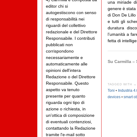
una miriade di
editor chi si
genere è stata
autogestiscono con senso
di Don De Lillo
di responsabilità nei
e tutti gli sc
riguardi del collettivo
duratura disco
redazionale e del Direttore
l’umanità a far
Responsabile. I contributi
fetta di intelli
pubblicati non
corrispondono
necessariamente e
Su Carmilla –
automaticamente alle
opinioni dell'intera
Redazione o del Direttore
Responsabile. Questo
TAGGED WITH →
aspetto va tenuto
Toni
•
Industria 4.
presente per quanto
devices
•
smart ob
riguarda ogni tipo di
azione o richiesta, in
un'ottica di composizione
di eventuali contenziosi,
contattando la Redazione
tramite l'e-mail sotto