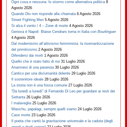
Ogni cosa e nessuna: lo stormo come alternativa politica
8
Agosto 2026
Quando Dio non risponde alla chiamata
6 Agosto 2026
Street Fighting Men
5 Agosto 2026
Si alza il vento / 4 – Zone di morte
4 Agosto 2026
Genova è Napoli: Blaise Cendrars torna in Italia con
Bourlinguer
4 Agosto 2026
Dal modernismo all’attivismo femminista: la risemantizzazione
del primitivismo
2 Agosto 2026
Difendersi dai morti
1 Agosto 2026
Quello che è stato fatto di noi
31 Luglio 2026
Anamnesi di una paranoia
30 Luglio 2026
Cantico per una dis/umanità dolente
29 Luglio 2026
Il sostenitore ideale
28 Luglio 2026
La storia non è una fossa comune
27 Luglio 2026
“Da lunedì a lunedì” di Fernando Di Leo per guardare ai resti dei
Settanta
26 Luglio 2026
I malaveglia
25 Luglio 2026
Wasichu, papalagi, sempre quelli siamo
24 Luglio 2026
Case morte
23 Luglio 2026
Il poeta che cantò la gravitazione universale e la caduta (degli
angeli e degli uomini)
22 Luglio 2026