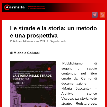
Le strade e la storia: un metodo
e una prospettiva
Pubblicato il
6 Novembre 2021
· in
Segnalazioni
·
di
Michele Colucci
[Pubblichiamo di
seguito un saggio
contenuto nel libro
curato dal Centro di
documentazione
«Maria Baccante» –
Archivio storico
Viscosa:
La storia nelle
strade
, Redstarpress,