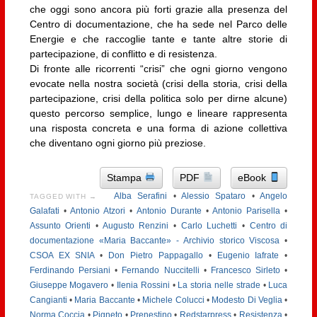
che oggi sono ancora più forti grazie alla presenza del
Centro di documentazione, che ha sede nel Parco delle
Energie e che raccoglie tante e tante altre storie di
partecipazione, di conflitto e di resistenza.
Di fronte alle ricorrenti “crisi” che ogni giorno vengono
evocate nella nostra società (crisi della storia, crisi della
partecipazione, crisi della politica solo per dirne alcune)
questo percorso semplice, lungo e lineare rappresenta
una risposta concreta e una forma di azione collettiva
che diventano ogni giorno più preziose.
Stampa
PDF
eBook
Alba Serafini
•
Alessio Spataro
•
Angelo
TAGGED WITH →
Galafati
•
Antonio Atzori
•
Antonio Durante
•
Antonio Parisella
•
Assunto Orienti
•
Augusto Renzini
•
Carlo Luchetti
•
Centro di
documentazione «Maria Baccante» - Archivio storico Viscosa
•
CSOA EX SNIA
•
Don Pietro Pappagallo
•
Eugenio Iafrate
•
Ferdinando Persiani
•
Fernando Nuccitelli
•
Francesco Sirleto
•
Giuseppe Mogavero
•
Ilenia Rossini
•
La storia nelle strade
•
Luca
Cangianti
•
Maria Baccante
•
Michele Colucci
•
Modesto Di Veglia
•
Norma Coccia
•
Pigneto
•
Prenestino
•
Redstarpress
•
Resistenza
•