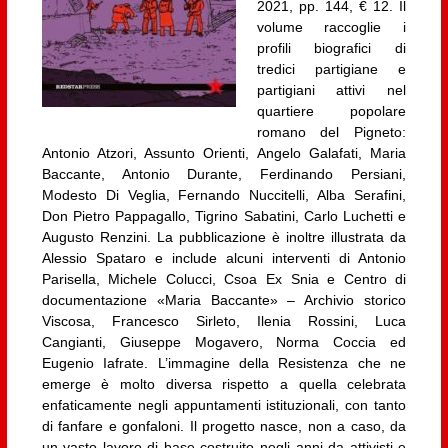
2021, pp. 144, € 12. Il
volume raccoglie i
profili biografici di
tredici partigiane e
partigiani attivi nel
quartiere popolare
romano del Pigneto:
Antonio Atzori, Assunto Orienti, Angelo Galafati, Maria
Baccante, Antonio Durante, Ferdinando Persiani,
Modesto Di Veglia, Fernando Nuccitelli, Alba Serafini,
Don Pietro Pappagallo, Tigrino Sabatini, Carlo Luchetti e
Augusto Renzini. La pubblicazione è inoltre illustrata da
Alessio Spataro e include alcuni interventi di Antonio
Parisella, Michele Colucci, Csoa Ex Snia e Centro di
documentazione «Maria Baccante» – Archivio storico
Viscosa, Francesco Sirleto, Ilenia Rossini, Luca
Cangianti, Giuseppe Mogavero, Norma Coccia ed
Eugenio Iafrate. L’immagine della Resistenza che ne
emerge è molto diversa rispetto a quella celebrata
enfaticamente negli appuntamenti istituzionali, con tanto
di fanfare e gonfaloni. Il progetto nasce, non a caso, da
un vasto lavoro di base costruito negli anni da attivisti e