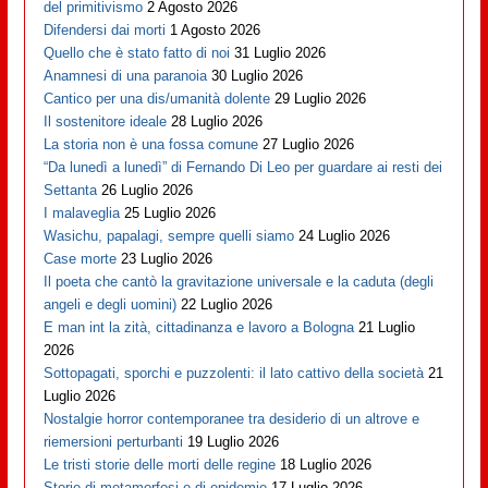
del primitivismo
2 Agosto 2026
Difendersi dai morti
1 Agosto 2026
Quello che è stato fatto di noi
31 Luglio 2026
Anamnesi di una paranoia
30 Luglio 2026
Cantico per una dis/umanità dolente
29 Luglio 2026
Il sostenitore ideale
28 Luglio 2026
La storia non è una fossa comune
27 Luglio 2026
“Da lunedì a lunedì” di Fernando Di Leo per guardare ai resti dei
Settanta
26 Luglio 2026
I malaveglia
25 Luglio 2026
Wasichu, papalagi, sempre quelli siamo
24 Luglio 2026
Case morte
23 Luglio 2026
Il poeta che cantò la gravitazione universale e la caduta (degli
angeli e degli uomini)
22 Luglio 2026
E man int la zità, cittadinanza e lavoro a Bologna
21 Luglio
2026
Sottopagati, sporchi e puzzolenti: il lato cattivo della società
21
Luglio 2026
Nostalgie horror contemporanee tra desiderio di un altrove e
riemersioni perturbanti
19 Luglio 2026
Le tristi storie delle morti delle regine
18 Luglio 2026
Storie di metamorfosi e di epidemie
17 Luglio 2026