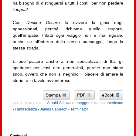
ha bisogno di distinguersi a tutti i costi, per non perdere
l’
appeal
.
Così
Destino Oscuro
fa rivivere la gioia degli
appassionati, perché richiama quello stupore,
quell’empatia. Infatti ogni viaggio non è mai uguale,
anche se all’interno dello stesso paesaggio, lungo la
stessa strada.
E può piacere anche ai non specializzati di fta, gli
spettatori per così dire generalisti, purché non siano
snob, ovvero che non si neghino il piacere di amare le
storie, e le favole avventurose.
Stampa
PDF
eBook
Arnold Schwarzennegger
•
cinema americano
TAGGED WITH →
•
Fantascienza
•
James Cameron
•
Terminator
Contenuti