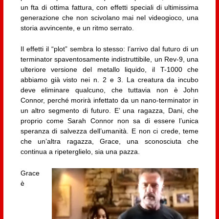
un fta di ottima fattura, con effetti speciali di ultimissima
generazione che non scivolano mai nel videogioco, una
storia avvincente, e un ritmo serrato.
Il effetti il “plot” sembra lo stesso: l’arrivo dal futuro di un
terminator spaventosamente indistruttibile, un Rev-9, una
ulteriore versione del metallo liquido, il T-1000 che
abbiamo già visto nei n. 2 e 3. La creatura da incubo
deve eliminare qualcuno, che tuttavia non è John
Connor, perché morirà infettato da un nano-terminator in
un altro segmento di futuro. E’ una ragazza, Dani, che
proprio come Sarah Connor non sa di essere l’unica
speranza di salvezza dell’umanità. E non ci crede, teme
che un’altra ragazza, Grace, una sconosciuta che
continua a ripeterglielo, sia una pazza.
Grace
è