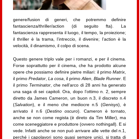
genere/fusion di generi, che potremmo definire
fantascienza/thriller/action (di seguito fta). La
fantascienza rappresenta il luogo, il tempo, la proiezione;
il thriller è la trama, l’intreccio, il divenire; l’action è la
velocità, il dinamismo, il colpo di scena.
Questo genere triplo vale per i romanzi, e per il cinema.
Forse soprattutto per il cinema, che ha prodotto alcune
opere che possiamo definire pietre miliari: il primo
Matrix
,
il primo
Predator
,
La cosa
, il primo
Alien
,
Blade Runner
. E
il primo
Terminator
, che nell’arco di 28 anni ha generato
una saga di sei capitoli. Ora, dopo l’ottimo n. 2, sempre
diretto da James Cameron, un buon n.3, il discreto n.4
(
Salvation
), e il meno che mediocre n.5 (
Genisys
), è
arrivato il n.6 (
Destino oscuro
). Cameron è tornato,
anche se non come regista (è direto da Tim Miller), ma
come sceneggiatore e produttore (ovvero nothingall). E si
vede. Infatti anche se non può arrivare alle vette del n.1,
perché i capolavori sono quasi sempre unici, si tratta di