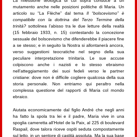
La riflessione teologica di cui sopra conduce a un
mutamento anche nelle posizioni politiche di Maria. Un
articolo su “La Flèche” dal tema
Il “bolscevismo” è
compatibile con la dottrina del Terzo Termine della
trinità?
sottolinea l’abisso tra le due letture della realtà
(15 febbraio 1933, n. 15) contestando la concezione
sessuale del bolscevismo che difenderebbe il piacere fine
a se stesso; e in seguito la Nostra si allontanerà ancora,
verso suggestioni teocratiche nel segno della sua
peculiare interpretazione trinitaria. Le sue accuse
colpiscono anche i nazisti e lo stesso ebraismo
nell’atteggiamento dei suoi fedeli verso le partner
cristiane: dove non è difficile cogliere qualcosa della sua
storia personale. Non entriamo qui peraltro nella
complessa questione del rapporti di Maria col mondo
ebraico.
Aiutata economicamente dal figlio André che negli anni
ha fatto la spola tra lei e il padre, Maria vive in una
spoglia cameretta all’Hotel de la Paix, al 225 di boulevard
Raspail, dove talora riceve ospiti seduta compostamente
sul letto, in un sentore di castità assoluta. Ma la sua base