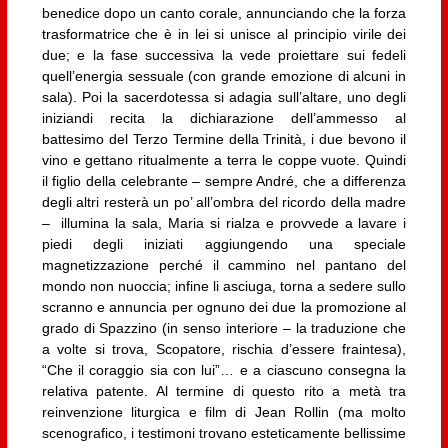
benedice dopo un canto corale, annunciando che la forza
trasformatrice che è in lei si unisce al principio virile dei
due; e la fase successiva la vede proiettare sui fedeli
quell’energia sessuale (con grande emozione di alcuni in
sala). Poi la sacerdotessa si adagia sull’altare, uno degli
iniziandi recita la dichiarazione dell’ammesso al
battesimo del Terzo Termine della Trinità, i due bevono il
vino e gettano ritualmente a terra le coppe vuote. Quindi
il figlio della celebrante – sempre André, che a differenza
degli altri resterà un po’ all’ombra del ricordo della madre
– illumina la sala, Maria si rialza e provvede a lavare i
piedi degli iniziati aggiungendo una speciale
magnetizzazione perché il cammino nel pantano del
mondo non nuoccia; infine li asciuga, torna a sedere sullo
scranno e annuncia per ognuno dei due la promozione al
grado di Spazzino (in senso interiore – la traduzione che
a volte si trova, Scopatore, rischia d’essere fraintesa),
“Che il coraggio sia con lui”… e a ciascuno consegna la
relativa patente. Al termine di questo rito a metà tra
reinvenzione liturgica e film di Jean Rollin (ma molto
scenografico, i testimoni trovano esteticamente bellissime