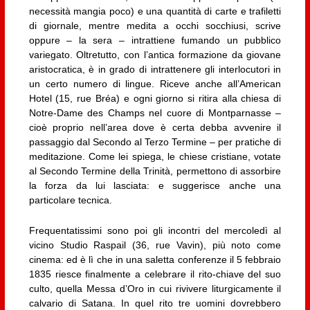
necessità mangia poco) e una quantità di carte e trafiletti
di giornale, mentre medita a occhi socchiusi, scrive
oppure – la sera – intrattiene fumando un pubblico
variegato. Oltretutto, con l’antica formazione da giovane
aristocratica, è in grado di intrattenere gli interlocutori in
un certo numero di lingue. Riceve anche all’American
Hotel (15, rue Bréa) e ogni giorno si ritira alla chiesa di
Notre-Dame des Champs nel cuore di Montparnasse –
cioè proprio nell’area dove è certa debba avvenire il
passaggio dal Secondo al Terzo Termine – per pratiche di
meditazione. Come lei spiega, le chiese cristiane, votate
al Secondo Termine della Trinità, permettono di assorbire
la forza da lui lasciata: e suggerisce anche una
particolare tecnica.
Frequentatissimi sono poi gli incontri del mercoledì al
vicino Studio Raspail (36, rue Vavin), più noto come
cinema: ed è lì che in una saletta conferenze il 5 febbraio
1835 riesce finalmente a celebrare il rito-chiave del suo
culto, quella Messa d’Oro in cui rivivere liturgicamente il
calvario di Satana. In quel rito tre uomini dovrebbero