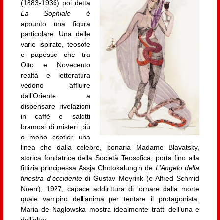
(1883-1936) poi detta
La
Sophiale
è
appunto una figura
particolare. Una delle
varie ispirate, teosofe
e papesse che tra
Otto e Novecento
realtà e letteratura
vedono affluire
dall’Oriente a
dispensare rivelazioni
in caffè e salotti
bramosi di misteri più
o meno esotici: una
linea che dalla celebre, bonaria Madame Blavatsky,
storica fondatrice della Società Teosofica, porta fino alla
fittizia principessa Assja Chotokalungin de
L’Angelo della
finestra d’occidente
di Gustav Meyrink (e Alfred Schmid
Noerr), 1927, capace addirittura di tornare dalla morte
quale vampiro dell’anima per tentare il protagonista.
Maria de Naglowska mostra idealmente tratti dell’una e
dell’altra.