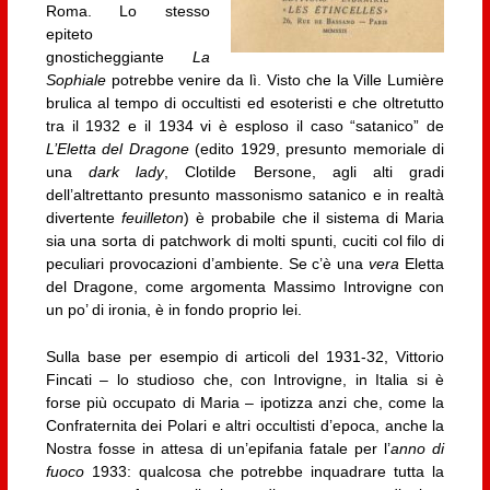
Roma. Lo stesso
epiteto
gnosticheggiante
La
Sophiale
potrebbe venire da lì. Visto che la Ville Lumière
brulica al tempo di occultisti ed esoteristi e che oltretutto
tra il 1932 e il 1934 vi è esploso il caso “satanico” de
L’Eletta del Dragone
(edito 1929, presunto memoriale di
una
dark lady
, Clotilde Bersone, agli alti gradi
dell’altrettanto presunto massonismo satanico e in realtà
divertente
feuilleton
) è probabile che il sistema di Maria
sia una sorta di patchwork di molti spunti, cuciti col filo di
peculiari provocazioni d’ambiente. Se c’è una
vera
Eletta
del Dragone, come argomenta Massimo Introvigne con
un po’ di ironia, è in fondo proprio lei.
Sulla base per esempio di articoli del 1931-32, Vittorio
Fincati – lo studioso che, con Introvigne, in Italia si è
forse più occupato di Maria – ipotizza anzi che, come la
Confraternita dei Polari e altri occultisti d’epoca, anche la
Nostra fosse in attesa di un’epifania fatale per l’
anno di
fuoco
1933: qualcosa che potrebbe inquadrare tutta la