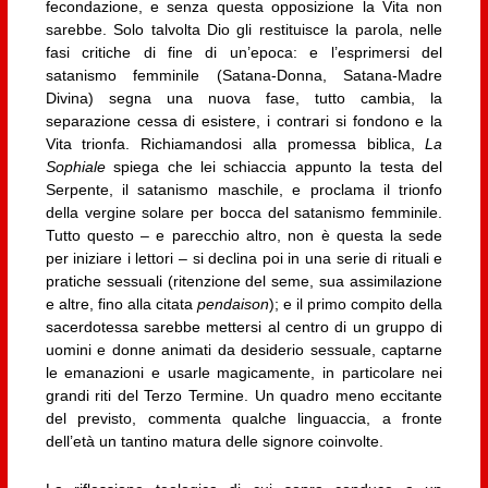
fecondazione, e senza questa opposizione la Vita non
sarebbe. Solo talvolta Dio gli restituisce la parola, nelle
fasi critiche di fine di un’epoca: e l’esprimersi del
satanismo femminile (Satana-Donna, Satana-Madre
Divina) segna una nuova fase, tutto cambia, la
separazione cessa di esistere, i contrari si fondono e la
Vita trionfa. Richiamandosi alla promessa biblica,
La
Sophiale
spiega che lei schiaccia appunto la testa del
Serpente, il satanismo maschile, e proclama il trionfo
della vergine solare per bocca del satanismo femminile.
Tutto questo – e parecchio altro, non è questa la sede
per iniziare i lettori – si declina poi in una serie di rituali e
pratiche sessuali (ritenzione del seme, sua assimilazione
e altre, fino alla citata
pendaison
); e il primo compito della
sacerdotessa sarebbe mettersi al centro di un gruppo di
uomini e donne animati da desiderio sessuale, captarne
le emanazioni e usarle magicamente, in particolare nei
grandi riti del Terzo Termine. Un quadro meno eccitante
del previsto, commenta qualche linguaccia, a fronte
dell’età un tantino matura delle signore coinvolte.