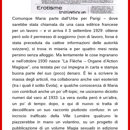
Comunque Maria parte dall’Urbe per Parigi – dove
sarebbe stata chiamata da una casa editrice francese
per un lavoro – e vi arriva il 3 settembre 1929: ottiene
però solo il permesso di soggiorno (non di lavoro, forse è
stata preceduta da cattive informazioni delle autorità
svizzere), si trova in miseria e per quattro mesi resta
persino senza alloggio. Ma lentamente le cose ingranano
e nell’ottobre 1930 nasce “La Flèche – Organe d’Action
Magique”, una testata per cui impegna in carta e stampa
buona parte del suo (poco) denaro. È lei a scrivere la
massa degli articoli, ma collaborano anche vari esoteristi
(tra i quali il solito Evola), e qualche conoscenza di Maria
con contributi anche un po’ off-topic; ne usciranno diciotto
numeri dal varo al 1933. La vera svolta però è un’altra,
un po’ di tempo dopo, e qui di nuovo si tratta di
decodificare un suo racconto piuttosto confuso: in un
incrocio trafficato della Ville Lumière qualcuno le
piazzerebbe in mano un volantino, su un progetto di
pubblicazione di un volume
Magia sexualis
in edizione