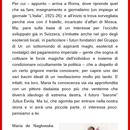
Per cui – appunto – arriva a Roma, dove riprende quel
che sa fare, insegnamento e giornalismo (un impiego al
giornale “L’Italia”, 1921-26): e all’inizio si trova sorvegliata
perché vive con il fratello, incaricato d’affari di Mosca.
Ma, pare sulla base di un interesse per l’occulto
sviluppato già in Svizzera, s’imbatte anche nel giro degli
esoteristi locali, in particolare i futuri fondatori del Gruppo
di Ur: un sottomondo di aspiranti maghi, esoteristi e
nostalgici del paganesimo imperiale – gente che sogna di
coltivare le forze magiche dell’individuo e insieme di
condizionare occultamente la politica – che a dispetto di
un certo grigiore merita conoscere, per capire uno dei
vari bacini ideali di un neofascismo molto più tardo. E
infatti, tra loro, Maria fa conoscenza via via approfondita
con un pittore dadaista poco più che ventenne che
diverrà ideologo di estrema destra, il futuro “barone”
Julius Evola. Ma lui, che sgomita per entrare nella nostra
storia e vi avrà una piccola parte, ci interessa poco:
pensiamo a lei.
Maria de Naglowska