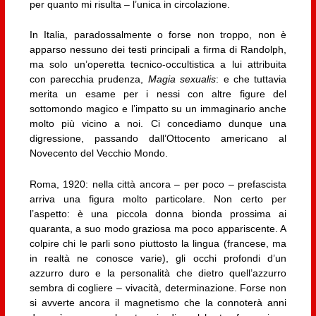
per quanto mi risulta – l’unica in circolazione.
In Italia, paradossalmente o forse non troppo, non è
apparso nessuno dei testi principali a firma di Randolph,
ma solo un’operetta tecnico-occultistica a lui attribuita
con parecchia prudenza,
Magia sexualis
: e che tuttavia
merita un esame per i nessi con altre figure del
sottomondo magico e l’impatto su un immaginario anche
molto più vicino a noi. Ci concediamo dunque una
digressione, passando dall’Ottocento americano al
Novecento del Vecchio Mondo.
Roma, 1920: nella città ancora – per poco – prefascista
arriva una figura molto particolare. Non certo per
l’aspetto: è una piccola donna bionda prossima ai
quaranta, a suo modo graziosa ma poco appariscente. A
colpire chi le parli sono piuttosto la lingua (francese, ma
in realtà ne conosce varie), gli occhi profondi d’un
azzurro duro e la personalità che dietro quell’azzurro
sembra di cogliere – vivacità, determinazione. Forse non
si avverte ancora il magnetismo che la connoterà anni