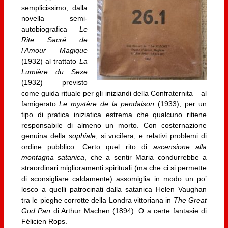
semplicissimo, dalla
novella semi-
autobiografica
Le
Rite Sacré de
l’Amour Magique
(1932) al trattato
La
Lumière du Sexe
(1932) – previsto
come guida rituale per gli iniziandi della Confraternita – al
famigerato
Le mystère de la pendaison
(1933), per un
tipo di pratica iniziatica estrema che qualcuno ritiene
responsabile di almeno un morto. Con costernazione
genuina della
sophiale
, si vocifera, e relativi problemi di
ordine pubblico. Certo quel rito di
ascensione alla
montagna satanica
, che a sentir Maria condurrebbe a
straordinari miglioramenti spirituali (ma che ci si permette
di sconsigliare caldamente) assomiglia in modo un po’
losco a quelli patrocinati dalla satanica Helen Vaughan
tra le pieghe corrotte della Londra vittoriana in
The Great
God Pan
di Arthur Machen (1894). O a certe fantasie di
Félicien Rops.