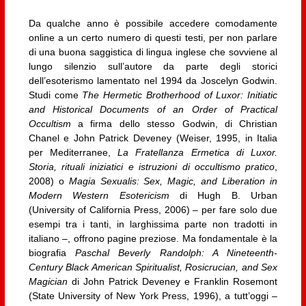
Da qualche anno è possibile accedere comodamente
online a un certo numero di questi testi, per non parlare
di una buona saggistica di lingua inglese che sovviene al
lungo silenzio sull’autore da parte degli storici
dell’esoterismo lamentato nel 1994 da Joscelyn Godwin.
Studi come
The Hermetic Brotherhood of Luxor: Initiatic
and Historical Documents of an Order of Practical
Occultism
a firma dello stesso Godwin, di Christian
Chanel e John Patrick Deveney (Weiser, 1995, in Italia
per Mediterranee,
La Fratellanza Ermetica di Luxor.
Storia, rituali iniziatici e istruzioni di occultismo pratico
,
2008) o
Magia Sexualis: Sex, Magic, and Liberation in
Modern Western Esotericism
di Hugh B. Urban
(University of California Press, 2006) – per fare solo due
esempi tra i tanti, in larghissima parte non tradotti in
italiano –, offrono pagine preziose. Ma fondamentale è la
biografia
Paschal Beverly Randolph: A Nineteenth-
Century Black American Spiritualist, Rosicrucian, and Sex
Magician
di John Patrick Deveney e Franklin Rosemont
(State University of New York Press, 1996), a tutt’oggi –