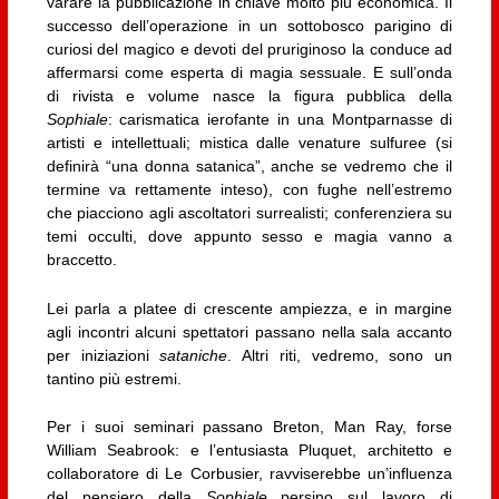
varare la pubblicazione in chiave molto più economica. Il
successo dell’operazione in un sottobosco parigino di
curiosi del magico e devoti del pruriginoso la conduce ad
affermarsi come esperta di magia sessuale. E sull’onda
di rivista e volume nasce la figura pubblica della
Sophiale
: carismatica ierofante in una Montparnasse di
artisti e intellettuali; mistica dalle venature sulfuree (si
definirà “una donna satanica”, anche se vedremo che il
termine va rettamente inteso), con fughe nell’estremo
che piacciono agli ascoltatori surrealisti; conferenziera su
temi occulti, dove appunto sesso e magia vanno a
braccetto.
Lei parla a platee di crescente ampiezza, e in margine
agli incontri alcuni spettatori passano nella sala accanto
per iniziazioni
sataniche
. Altri riti, vedremo, sono un
tantino più estremi.
Per i suoi seminari passano Breton, Man Ray, forse
William Seabrook: e l’entusiasta Pluquet, architetto e
collaboratore di Le Corbusier, ravviserebbe un’influenza
del pensiero della
Sophiale
persino sul lavoro di