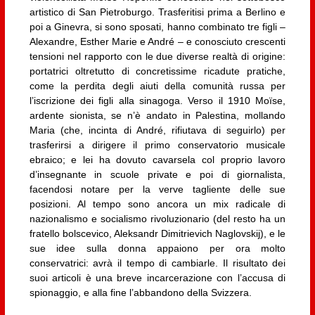
artistico di San Pietroburgo. Trasferitisi prima a Berlino e
poi a Ginevra, si sono sposati, hanno combinato tre figli –
Alexandre, Esther Marie e André – e conosciuto crescenti
tensioni nel rapporto con le due diverse realtà di origine:
portatrici oltretutto di concretissime ricadute pratiche,
come la perdita degli aiuti della comunità russa per
l’iscrizione dei figli alla sinagoga. Verso il 1910 Moïse,
ardente sionista, se n’è andato in Palestina, mollando
Maria (che, incinta di André, rifiutava di seguirlo) per
trasferirsi a dirigere il primo conservatorio musicale
ebraico; e lei ha dovuto cavarsela col proprio lavoro
d’insegnante in scuole private e poi di giornalista,
facendosi notare per la verve tagliente delle sue
posizioni. Al tempo sono ancora un mix radicale di
nazionalismo e socialismo rivoluzionario (del resto ha un
fratello bolscevico, Aleksandr Dimitrievich Naglovskij), e le
sue idee sulla donna appaiono per ora molto
conservatrici: avrà il tempo di cambiarle. Il risultato dei
suoi articoli è una breve incarcerazione con l’accusa di
spionaggio, e alla fine l’abbandono della Svizzera.