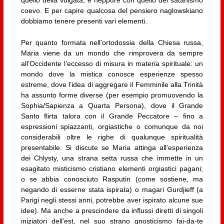
coevo. E per capire qualcosa del pensiero naglowskiano
dobbiamo tenere presenti vari elementi.
Per quanto formata nell’ortodossia della Chiesa russa,
Maria viene da un mondo che rimprovera da sempre
all’Occidente l’eccesso di misura in materia spirituale: un
mondo dove la mistica conosce esperienze spesso
estreme, dove l’idea di aggregare il Femminile alla Trinità
ha assunto forme diverse (per esempio promuovendo la
Sophia/Sapienza a Quarta Persona), dove il Grande
Santo flirta talora con il Grande Peccatore – fino a
espressioni spiazzanti, orgiastiche o comunque da noi
considerabili oltre le righe di qualunque spiritualità
presentabile. Si discute se Maria attinga all’esperienza
dei Chlysty, una strana setta russa che immette in un
esagitato misticismo cristiano elementi orgiastici pagani;
o se abbia conosciuto Rasputin (come sostiene, ma
negando di esserne stata ispirata) o magari Gurdjieff (a
Parigi negli stessi anni, potrebbe aver ispirato alcune sue
idee). Ma anche a prescindere da influssi diretti di singoli
iniziatori dell’est, nel suo strano gnosticismo fai-da-te