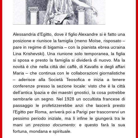
Alessandria d’Egitto, dove il figlio Alexandre si è fatto una
posizione e riunisce la famiglia (meno Moïse, risposato –
pare in regime di bigamia – con la pianista ebrea ucraina
Lina Krishevski). Una riunione solo temporanea, la figlia
si sposa e presto la famiglia si dividerà di nuovo. Ma la
novità è che nella città dei caffè, di Kavafis e degli affari
Maria – che continua con le collaborazioni giornalistiche
– aderisce alla Società Teosofica e inizia a tenere
conferenze presso la sezione locale: visto che è la città
dell’antica Ipazia e dei maestri gnostici, la cosa potrebbe
sembrarle un segno. Nel 1928 un occultista francese di
passaggio le profetizzerebbe anzi che lascerà presto
l’Egitto per Roma, arriverà poi a Parigi per trascorrervi un
pessimo periodo iniziale, ma lì infine le giungerà tra le
mani un
prezioso documento
: e questo farà la sua
fortuna, mondana e spirituale.