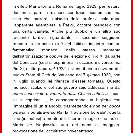
In effetti Maria torna a Roma nel luglio 1929, per restarvi
due mesi, pare in rovinose condizioni economiche: ma
visto che narrerà l’episodio delle profezia solo dopo
l’apparente adempiersi a Parigi, occorre prenderlo con
una certa cautela. Anche più dubbio è un altro suo
racconto tardivo riguardante il secondo soggiorno
romano: a proposito cioè del fatidico incontro con un
fantomatico monaco, nello stesso momento
dell’intronizzazione
oppure
dell’elezione di Pio XI da parte
del Conclave (così si esprimerà in occasioni diverse: ma
Pio XI, eletto papa
nel 1922
, diviene il primo sovrano del
nuovo Stato di Città del Vaticano dal 7
giugno
1929, non
in luglio quando lei riferisce d’esser tornata). Questo
monaco, scalzo e col suo povero saio addosso, ma dal
nome conosciuto e venerato dalla Chiesa cattolica
– così
lei si esprime –, le consegnerebbe un biglietto con
l’immagine di un triangolo, trasmettendole
non per bocca
umana, non attraverso libri
la “tradizione boreale”: quella
cioè (in ipotesi) a monte dell’itinerario magico che farà di
Maria de Naglowska uno dei nomi di maggiore
provocazione dell’occultismo novecentesco.