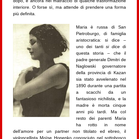
dopo, è ancora nel matraccio di qualche trasformazione
interiore. O forse sì, ma attende di prendere una forma
più definita.
Maria è russa di San
Pietroburgo, di famiglia
aristocratica: si dice –
uno dei tanti
si dice
di
questa storia – che il
padre generale Dimitri de
Naglowski governatore
della provincia di Kazan
sia stato avvelenato nel
1890 durante una partita
a scacchi da un
fantasioso nichilista, e la
madre è morta cinque
anni più tardi. Ma col
resto dei parenti Maria
ha rotto in nome
dell’amore per un partner non titolato ed ebreo, il
violoncellista Moïse Hopenko conosciuto nel sottobosco