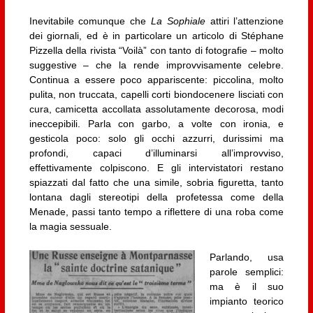
Inevitabile comunque che
La Sophiale
attiri l’attenzione
dei giornali, ed è in particolare un articolo di Stéphane
Pizzella della rivista “Voilà” con tanto di fotografie – molto
suggestive – che la rende improvvisamente celebre.
Continua a essere poco appariscente: piccolina, molto
pulita, non truccata, capelli corti biondocenere lisciati con
cura, camicetta accollata assolutamente decorosa, modi
ineccepibili. Parla con garbo, a volte con ironia, e
gesticola poco: solo gli occhi azzurri, durissimi ma
profondi, capaci d’illuminarsi all’improvviso,
effettivamente colpiscono. E gli intervistatori restano
spiazzati dal fatto che una simile, sobria figuretta, tanto
lontana dagli stereotipi della profetessa come della
Menade, passi tanto tempo a riflettere di una roba come
la magia sessuale.
Parlando, usa
parole semplici:
ma è il suo
impianto teorico