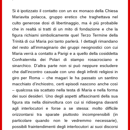
Si è ipotizzato il contatto con un ex monaco della Chiesa
Mariavita polacca, gruppo eretico che traghettava nel
culto generose dosi di libertinaggio, ma è più probabile
che in realtà si tratti di un mito di fondazione e che la
figura richiami simbolicamente quel Terzo Termine della
Trinità di cui Maria poi tanto parlerà. I dettagli rimandano
del resto all’immaginario dei gruppi neognostici con cui
Maria verrà a contatto a Parigi e a quello della cosiddetta
Confraternita dei Polari di stampo rosacrociano e
sinarchico. D’altra parte non si può neppure escludere
che dall’incontro casuale con uno degli infiniti religiosi in
giro per Roma – che magari le ha passato un santino
macchiato d’inchiostro, certi episodi nascono anche così
– qualcosa sia scattato nella testa di Maria e nella forma
dei suoi desideri. Uno degli aspetti affascinanti della sua
figura sta nella disinvoltura con cui si ridisegna davanti
agli interlocutori e forse a se stessa: molto difficile
orizzontarsi tra sparate piuttosto incomprensibili (in
particolare quando non le vedremmo necessarie),
possibili fraintendimenti degli interlocutori ai suoi discorsi