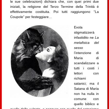
le sue celebrazioni) dichiara che, con quei primi due
iniziati, la religione del Terzo Termine della Trinità è
effettivamente costituita. Poi tutti raggiungono “La
Coupole” per festeggiare…
Evola
stigmatizzerà
infastidito ne
La
metafisica del
sesso
l’intenzione di
Maria di
scandalizzare a
tutti i costi i
lettori con
richiami
satanici; ma il
Satana di Maria
non ha nulla in
comune con
quello biblico e
quello della vulgata, e neppure con quello del satanismo