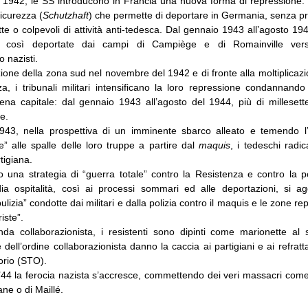
el 1942, le SS introducono in Francia una nuova forma di repressione: 
icurezza (
Schutzhaft
) che permette di deportare in Germania, senza pr
e o colpevoli di attività anti-tedesca. Dal gennaio 1943 all’agosto 19
 così deportate dai campi di Campiège e di Romainville ver
 nazisti.
one della zona sud nel novembre del 1942 e di fronte alla moltiplicazi
za, i tribunali militari intensificano la loro repressione condannand
ena capitale: dal gennaio 1943 all’agosto del 1944, più di milleset
e.
1943, nella prospettiva di un imminente sbarco alleato e temendo l
” alle spalle delle loro truppe a partire dal
maquis
, i tedeschi radic
rtigiana.
 una strategia di “guerra totale” contro la Resistenza e contro la 
dia ospitalità, così ai processi sommari ed alle deportazioni, si a
ulizia” condotte dai militari e dalla polizia contro il maquis e le zone re
iste”.
da collaborazionista, i resistenti sono dipinti come marionette al s
 dell’ordine collaborazionista danno la caccia ai partigiani e ai refrattar
orio (STO).
 ’44 la ferocia nazista s’accresce, commettendo dei veri massacri come 
ne o di Maillé.