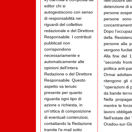
Nell’ottobre d
editor chi si
detenzione di s
autogestiscono con senso
persone sospett
di responsabilità nei
persone sono
riguardi del collettivo
concentramento
redazionale e del Direttore
Dopo l’occupazi
Responsabile. I contributi
della Resisten
pubblicati non
persone alla p
corrispondono
vengono fucilat
necessariamente e
Alla fine del 
automaticamente alle
“secondo fronte
opinioni dell'intera
politica anti-pa
Redazione o del Direttore
Ormai adottano
Responsabile. Questo
ritengono gli 
aspetto va tenuto
“operazioni di p
presente per quanto
da bande terror
riguarda ogni tipo di
Nella propagan
azione o richiesta, in
mentre le forze
un'ottica di composizione
lavoro obbligat
di eventuali contenziosi,
Nell’estate del
contattando la Redazione
Oradou-sur-Gla
tramite l'e-mail sotto