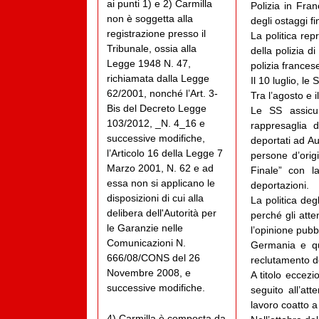
ai punti 1) e 2) Carmilla
Polizia in Fran
non è soggetta alla
degli ostaggi f
registrazione presso il
La politica rep
Tribunale, ossia alla
della polizia d
Legge 1948 N. 47,
polizia frances
richiamata dalla Legge
Il 10 luglio, le
62/2001, nonché l’Art. 3-
Tra l’agosto e 
Bis del Decreto Legge
Le SS assicur
103/2012, _N. 4_16 e
rappresaglia 
successive modifiche,
deportati ad Au
l’Articolo 16 della Legge 7
persone d’orig
Marzo 2001, N. 62 e ad
Finale” con la
essa non si applicano le
deportazioni.
disposizioni di cui alla
La politica deg
delibera dell'Autorità per
perché gli atte
le Garanzie nelle
l’opinione pubb
Comunicazioni N.
Germania e qu
666/08/CONS del 26
reclutamento d
Novembre 2008, e
A titolo eccezi
successive modifiche.
seguito all’at
lavoro coatto a
4) Carmilla è composta da