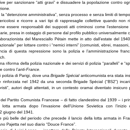
ve per sanzionare “atti gravi” e dissuadere la popolazione contro ogn
zione.
la “detenzione amministrativa”, senza processo e senza limiti di tempo
ericolosi e ricorre a vari tipi di rappresaglie collettive quando non 
ene essere responsabili dei supposti atti criminosi come l’estensione
iarie, presa in ostaggio di persone dal profilo pubblico universalmente 
aborazionista del Maresciallo Pétain mette in atto dall’estate del 1940
zionale” per lottare contro i “nemici interni” (comunisti, ebrei, massoni,
ncia di questa repressione sono la polizia e l’amministrazione franc
ich.
a riforma della polizia nazionale e dei servizi di polizia “paralleli” e “
e contro l’
anti-France
.
i polizia di Parigi, dove una
Brigade Spécial
anticomunista era stata ins
 è rinforzata nel 1942 da una seconda Brigade Spécial (“BS2”) incari
oristi”, autori degli attentati, in un contesto oramai diventato insicuro
i del Partito Comunista Francese – di fatto clandestino dal 1939 – i prim
a lotta armata dopo l’invasione dell’Unione Sovietica con l’inizio 
22 giugno del 1941.
 più belle del periodo che precede il lancio della lotta armata in Fr
iano Pajetta nel suo diario “Douce France”.