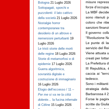
misure repressi
Bologna
21 Luglio 2026
forze d’occupa
Sottopagati, sporchi e
La MBF decide 
puzzolenti: il lato cattivo
sono ritenuti p
della società
21 Luglio 2026
coloro che riti
Nostalgie horror
sanzioni finanz
contemporanee tra
Il governo coll
desiderio di un altrove e
“Rivoluzione Na
riemersioni perturbanti
19
Le punte di la
Luglio 2026
servizio del Re
Le tristi storie delle morti
Viene attuata un
delle regine
18 Luglio 2026
creati per lottar
Storie di metamorfosi e di
La Prefettura d
epidemie
17 Luglio 2026
III Republica,
Guerra algoritmica,
caccia ai “terr
sovranità digitale e
tedesco.
costruzione di immaginario
Sono i militant
16 Luglio 2026
strategia dell
Elogio dell’eccesso / 11 –
Barbarossa il 
Per me si va ne la città
Forse le pagine
dolente…
la fucina infernale
scritte da Giul
di Cèline
15 Luglio 2026