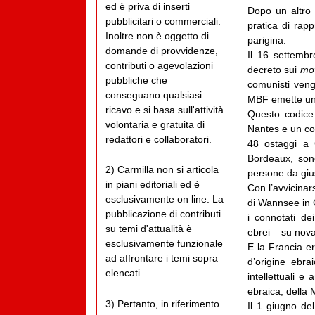
ed è priva di inserti
Dopo un altro 
pubblicitari o commerciali.
pratica di rap
Inoltre non è oggetto di
parigina.
domande di provvidenze,
Il 16 settembr
contributi o agevolazioni
decreto sui
mov
pubbliche che
comunisti veng
conseguano qualsiasi
MBF emette un’
ricavo e si basa sull'attività
Questo codice
volontaria e gratuita di
Nantes e un con
redattori e collaboratori.
48 ostaggi a 
Bordeaux, sono
2) Carmilla non si articola
persone da giust
in piani editoriali ed è
Con l’avvicinar
esclusivamente on line. La
di Wannsee in G
pubblicazione di contributi
i connotati de
su temi d'attualità è
ebrei – su nova
esclusivamente funzionale
E la Francia er
ad affrontare i temi sopra
d’origine ebra
elencati.
intellettuali e
ebraica, della 
3) Pertanto, in riferimento
Il 1 giugno de