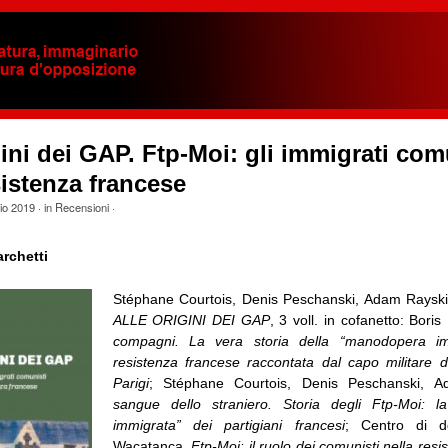
gini dei GAP. Ftp-Moi: gli immigrati com
sistenza francese
io 2019
· in
Recensioni
·
rchetti
Stéphane Courtois, Denis Peschanski, Adam Rayski
ALLE ORIGINI DEI GAP
, 3 voll. in cofanetto: Boris
compagni. La vera storia della “manodopera im
resistenza francese raccontata dal capo militare d
Parigi
; Stéphane Courtois, Denis Peschanski, 
sangue dello straniero. Storia degli Ftp-Moi: 
immigrata” dei partigiani francesi
; Centro di d
Wacatanca,
Ftp-Moi: il ruolo dei comunisti nella res