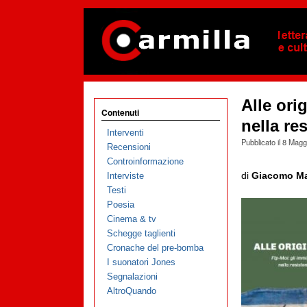
Alle ori
Contenuti
nella re
Interventi
Pubblicato il
8 Magg
Recensioni
Controinformazione
di
Giacomo Ma
Interviste
Testi
Poesia
Cinema & tv
Schegge taglienti
Cronache del pre-bomba
I suonatori Jones
Segnalazioni
AltroQuando