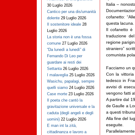
Italia – nonost
30 Luglio 2026
Documentazione
Cantico per una dis/umanità
cofanetto: “All
dolente
29 Luglio 2026
questa lacuna.
Il sostenitore ideale
28
Il cofanetto è
Luglio 2026
traduzione de
La storia non è una fossa
regione parigin
comune
27 Luglio 2026
straniero” scri
“Da lunedì a lunedì” di
comunista polac
Fernando Di Leo per
guardare ai resti dei
Facciamo un qua
Settanta
26 Luglio 2026
Con la vittori
I malaveglia
25 Luglio 2026
tedesco in Fra
Wasichu, papalagi, sempre
avvisi di esec
quelli siamo
24 Luglio 2026
vengono fatti a
Case morte
23 Luglio 2026
A partire dal 
Il poeta che cantò la
de Gaulle a Lon
gravitazione universale e la
a questi tribunal
caduta (degli angeli e degli
Alla fine del l
uomini)
22 Luglio 2026
eseguite.
E man int la zità,
Parallelamente 
cittadinanza e lavoro a