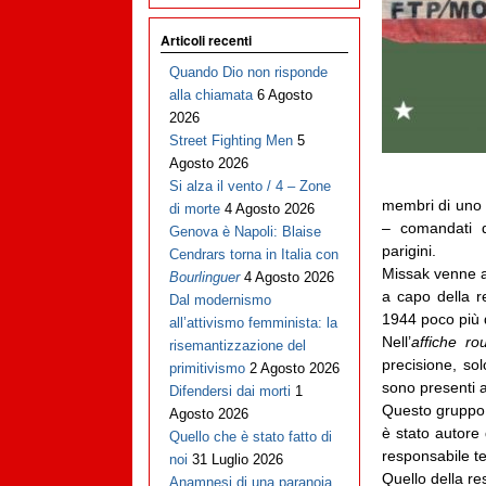
Articoli recenti
Quando Dio non risponde
alla chiamata
6 Agosto
2026
Street Fighting Men
5
Agosto 2026
Si alza il vento / 4 – Zone
membri di uno d
di morte
4 Agosto 2026
– comandati 
Genova è Napoli: Blaise
parigini.
Cendrars torna in Italia con
Missak venne a
Bourlinguer
4 Agosto 2026
a capo della r
Dal modernismo
1944 poco più d
all’attivismo femminista: la
Nell’
affiche ro
risemantizzazione del
precisione, so
primitivismo
2 Agosto 2026
sono presenti 
Difendersi dai morti
1
Questo gruppo d
Agosto 2026
è stato autore 
Quello che è stato fatto di
responsabile te
noi
31 Luglio 2026
Quello della re
Anamnesi di una paranoia