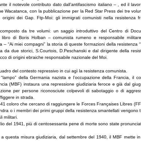
ante il notevole contributo dato dall’antifascismo italiano – , ed il lavo
 Wacatanca, con la pubblicazione per la Red Star Press dei tre volumi
e origini dei Gap. Ftp-Moi: gli immigrati comunisti nella resistenza 
 composto da tre volumi: un saggio introduttivo del Centro di Doc
l libro di Boris Holban – comunista rumeno e responsabile militare
a – “Ai miei compagni” la storia di queste formazioni della resistenza “
tta da due storici, S.Courtois, D.Peschanski e dal dirigente della resi
co di origini ebraiche responsabile nazionale del Moi.
dro del contesto repressivo in cui agì la resistenza comunista.
a “lampo” della Germania nazista e l’occupazione della Francia, il c
ncia (MBF) instaura una repressione giudiziaria feroce e già dal giug
uzione per persone riconosciute colpevoli di sabotaggio o di aggress
ffiggere in strada.
1941 coloro che cercano di raggiungere le Forces Françaises Libres (FF
dra o i membri dei primi gruppi della resistenza smantellati vengono tr
i militari.
uglio del 1941, più di centosessanta pene di morte sono state pronunci
a questa misura giudiziaria, dal settembre del 1940, il MBF mette in 