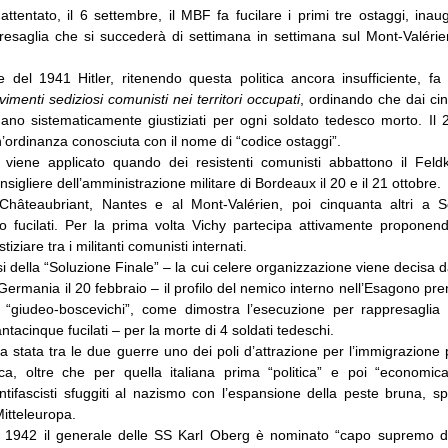
attentato, il 6 settembre, il MBF fa fucilare i primi tre ostaggi, ina
presaglia che si succederà di settimana in settimana sul Mont-Valérie
e del 1941 Hitler, ritenendo questa politica ancora insufficiente, f
imenti sediziosi comunisti nei territori occupati
, ordinando che dai ci
ano sistematicamente giustiziati per ogni soldato tedesco morto. Il 2
ordinanza conosciuta con il nome di “codice ostaggi”.
 viene applicato quando dei resistenti comunisti abbattono il Fel
sigliere dell’amministrazione militare di Bordeaux il 20 e il 21 ottobre.
Châteaubriant, Nantes e al Mont-Valérien, poi cinquanta altri a S
 fucilati. Per la prima volta Vichy partecipa attivamente proponendo
iziare tra i militanti comunisti internati.
si della “Soluzione Finale” – la cui celere organizzazione viene decisa 
ermania il 20 febbraio – il profilo del nemico interno nell’Esagono p
i “giudeo-boscevichi”, come dimostra l’esecuzione per rappresaglia
ntacinque fucilati – per la morte di 4 soldati tedeschi.
a stata tra le due guerre uno dei poli d’attrazione per l’immigrazion
ica, oltre che per quella italiana prima “politica” e poi “economica”
 antifascisti sfuggiti al nazismo con l’espansione della peste bruna, s
Mitteleuropa.
l 1942 il generale delle SS Karl Oberg è nominato “capo supremo d