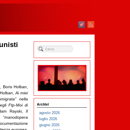
unisti
, Boris Holban,
 Holban,
Ai miei
migrata” nella
Archivi
egli Ftp-Moi di
Adam Rayski,
Il
agosto 2026
la “manodopera
luglio 2026
ocumentazione
giugno 2026
istenza europea.