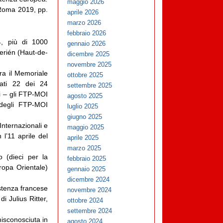
maggio 2026
 Roma 2019, pp.
aprile 2026
marzo 2026
febbraio 2026
4, più di 1000
gennaio 2026
lerién (Haut-de-
dicembre 2025
novembre 2025
ra il Memoriale
ottobre 2025
iati 22 dei 24
settembre 2025
ti – gli FTP-MOI
agosto 2025
degli FTP-MOI
luglio 2025
giugno 2025
nternazionali e
maggio 2025
l’11 aprile del
aprile 2025
marzo 2025
 (dieci per la
febbraio 2025
ropa Orientale)
gennaio 2025
dicembre 2024
istenza francese
novembre 2024
i Julius Ritter,
ottobre 2024
settembre 2024
misconosciuta in
agosto 2024