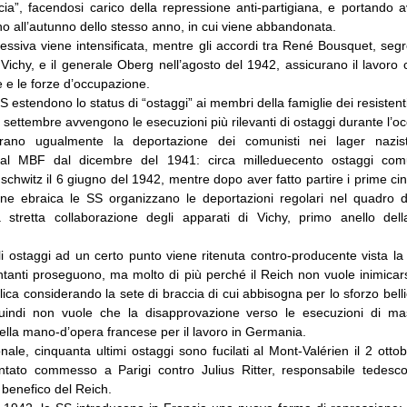
cia”, facendosi carico della repressione anti-partigiana, e portando av
ino all’autunno dello stesso anno, in cui viene abbandonata.
ressiva viene intensificata, mentre gli accordi tra René Bousquet, seg
i Vichy, e il generale Oberg nell’agosto del 1942, assicurano il lavoro 
e e le forze d’occupazione.
 SS estendono lo status di “ostaggi” ai membri della famiglie dei resistenti
il settembre avvengono le esecuzioni più rilevanti di ostaggi durante l’o
ano ugualmente la deportazione dei comunisti nei lager nazisti
dal MBF dal dicembre del 1941: circa milleduecento ostaggi com
schwitz il 6 giugno del 1942, mentre dopo aver fatto partire i prime ci
ine ebraica le SS organizzano le deportazioni regolari nel quadro d
 stretta collaborazione degli apparati di Vichy, primo anello del
li ostaggi ad un certo punto viene ritenuta contro-producente vista la 
ntanti proseguono, ma molto di più perché il Reich non vuole inimicar
lica considerando la sete di braccia di cui abbisogna per lo sforzo belli
indi non vuole che la disapprovazione verso le esecuzioni di ma
ella mano-d’opera francese per il lavoro in Germania.
onale, cinquanta ultimi ostaggi sono fucilati al Mont-Valérien il 2 otto
tentato commesso a Parigi contro Julius Ritter, responsabile tedesco
 benefico del Reich.