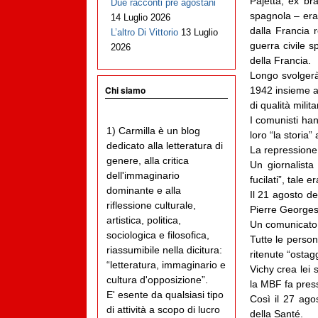
Pajetta, ex bra
Due racconti pre agostani
spagnola – era
14 Luglio 2026
dalla Francia r
L’altro Di Vittorio
13 Luglio
guerra civile s
2026
della Francia.
Longo svolgerà
Chi siamo
1942 insieme a 
di qualità milit
I comunisti han
1) Carmilla è un blog
loro “la storia”
dedicato alla letteratura di
La repressione 
genere, alla critica
Un giornalista
dell'immaginario
fucilati”, tale 
dominante e alla
Il 21 agosto d
riflessione culturale,
Pierre Georges 
artistica, politica,
Un comunicato v
sociologica e filosofica,
Tutte le perso
riassumibile nella dicitura:
ritenute “ostagg
“letteratura, immaginario e
Vichy crea lei 
cultura d'opposizione”.
la MBF fa pres
E' esente da qualsiasi tipo
Così il 27 ago
di attività a scopo di lucro
della Santé.