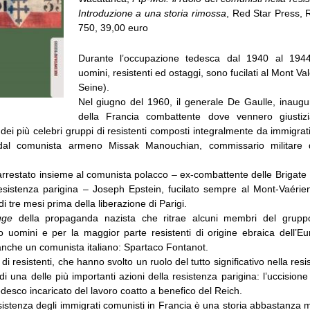
Introduzione a una storia rimossa
, Red Star Press,
750, 39,00 euro
Durante l’occupazione tedesca dal 1940 al 194
uomini, resistenti ed ostaggi, sono fucilati al Mont Va
Seine).
Nel giugno del 1960, il generale De Gaulle, inaugu
della Francia combattente dove vennero giustiz
ei più celebri gruppi di resistenti composti integralmente da immigra
dal comunista armeno Missak Manouchian, commissario militare 
rrestato insieme al comunista polacco – ex-combattente delle Brigate I
esistenza parigina – Joseph Epstein, fucilato sempre al Mont-Vaérien 
i tre mesi prima della liberazione di Parigi.
uge
della propaganda nazista che ritrae alcuni membri del gruppo
lo uomini e per la maggior parte resistenti di origine ebraica dell’Eu
anche un comunista italiano: Spartaco Fontanot.
i resistenti, che hanno svolto un ruolo del tutto significativo nella res
di una delle più importanti azioni della resistenza parigina: l’uccisione d
desco incaricato del lavoro coatto a benefico del Reich.
sistenza degli immigrati comunisti in Francia è una storia abbastanza 