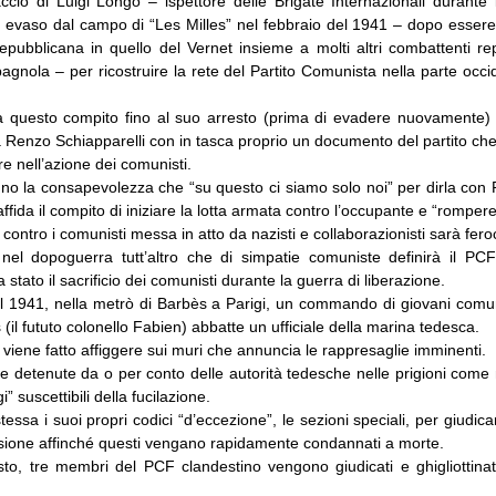
ccio di Luigi Longo – ispettore delle Brigate Internazionali durante 
 evaso dal campo di “Les Milles” nel febbraio del 1941 – dopo essere 
epubblicana in quello del Vernet insieme a molti altri combattenti re
pagnola – per ricostruire la rete del Partito Comunista nella parte occ
 questo compito fino al suo arresto (prima di evadere nuovamente)
Renzo Schiapparelli con in tasca proprio un documento del partito che
are nell’azione dei comunisti.
no la consapevolezza che “su questo ci siamo solo noi” per dirla con 
 affida il compito di iniziare la lotta armata contro l’occupante e “rompere 
contro i comunisti messa in atto da nazisti e collaborazionisti sarà fero
 nel dopoguerra tutt’altro che di simpatie comuniste definirà il PCF: 
era stato il sacrificio dei comunisti durante la guerra di liberazione.
el 1941, nella metrò di Barbès a Parigi, un commando di giovani comun
(il fututo colonello Fabien) abbatte un ufficiale della marina tedesca.
iene fatto affiggere sui muri che annuncia le rappresaglie imminenti.
ne detenute da o per conto delle autorità tedesche nelle prigioni come
i” suscettibili della fucilazione.
stessa i suoi propri codici “d’eccezione”, le sezioni speciali, per giudica
sione affinché questi vengano rapidamente condannati a morte.
sto, tre membri del PCF clandestino vengono giudicati e ghigliottinati