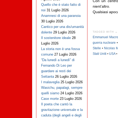
Con un
centro
Quello che è stato fatto di
nient’altro.
noi
31 Luglio 2026
Qualsiasi apoca
Anamnesi di una paranoia
30 Luglio 2026
Cantico per una dis/umanità
TAGGED WITH →
dolente
29 Luglio 2026
Emmanuel Macr
Il sostenitore ideale
28
guerra nucleare
Luglio 2026
Stelle
•
Nicolas 
La storia non è una fossa
Stati Uniti
•
USA
•
comune
27 Luglio 2026
“Da lunedì a lunedì” di
Fernando Di Leo per
guardare ai resti dei
Settanta
26 Luglio 2026
I malaveglia
25 Luglio 2026
Wasichu, papalagi, sempre
quelli siamo
24 Luglio 2026
Case morte
23 Luglio 2026
Il poeta che cantò la
gravitazione universale e la
caduta (degli angeli e degli