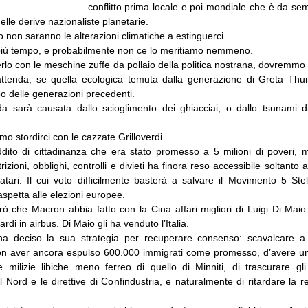
conflitto prima locale e poi mondiale che è da se
le derive nazionaliste planetarie.
 non saranno le alterazioni climatiche a estinguerci.
iù tempo, e probabilmente non ce lo meritiamo nemmeno.
rlo con le meschine zuffe da pollaio della politica nostrana, dovremmo
attenda, se quella ecologica temuta dalla generazione di Greta Thu
o delle generazioni precedenti.
da sarà causata dallo scioglimento dei ghiacciai, o dallo tsunami d
mo stordirci con le cazzate Grilloverdi.
ito di cittadinanza che era stato promesso a 5 milioni di poveri, 
rizioni, obblighi, controlli e divieti ha finora reso accessibile soltanto 
atari. Il cui voto difficilmente basterà a salvare il Movimento 5 Ste
 aspetta alle elezioni europee.
ò che Macron abbia fatto con la Cina affari migliori di Luigi Di Maio
rdi in airbus. Di Maio gli ha venduto l’Italia.
ha deciso la sua strategia per recuperare consenso: scavalcare a 
on aver ancora espulso 600.000 immigrati come promesso, d’avere un 
e milizie libiche meno ferreo di quello di Minniti, di trascurare gli 
l Nord e le direttive di Confindustria, e naturalmente di ritardare la r