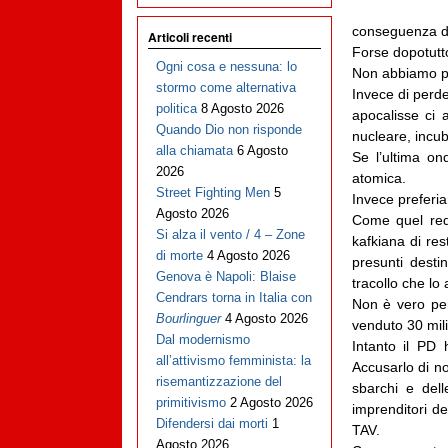
conseguenza del
Articoli recenti
Forse dopotutto
Ogni cosa e nessuna: lo
Non abbiamo p
stormo come alternativa
Invece di perde
politica
8 Agosto 2026
apocalisse ci 
Quando Dio non risponde
nucleare, incub
alla chiamata
6 Agosto
Se l’ultima on
2026
atomica.
Street Fighting Men
5
Invece preferia
Agosto 2026
Come quel redd
Si alza il vento / 4 – Zone
kafkiana di rest
di morte
4 Agosto 2026
presunti destin
Genova è Napoli: Blaise
tracollo che lo
Cendrars torna in Italia con
Non è vero per
Bourlinguer
4 Agosto 2026
venduto 30 milia
Dal modernismo
Intanto il PD 
all’attivismo femminista: la
Accusarlo di n
risemantizzazione del
sbarchi e dell
primitivismo
2 Agosto 2026
imprenditori de
Difendersi dai morti
1
TAV.
Agosto 2026