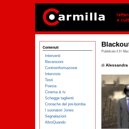
Blackou
Contenuti
Pubblicato il
31 Mar
Interventi
Recensioni
di
Alessandra 
Controinformazione
Interviste
Testi
Poesia
Cinema & tv
Schegge taglienti
Cronache del pre-bomba
I suonatori Jones
Segnalazioni
AltroQuando