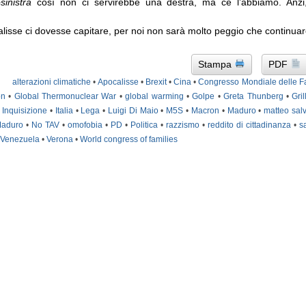
sinistra
così non ci servirebbe una destra, ma ce l’abbiamo. Anz
lisse ci dovesse capitare, per noi non sarà molto peggio che continuar
Stampa
PDF
alterazioni climatiche
•
Apocalisse
•
Brexit
•
Cina
•
Congresso Mondiale delle F
on
•
Global Thermonuclear War
•
global warming
•
Golpe
•
Greta Thunberg
•
Gri
•
Inquisizione
•
Italia
•
Lega
•
Luigi Di Maio
•
M5S
•
Macron
•
Maduro
•
matteo salv
Maduro
•
No TAV
•
omofobia
•
PD
•
Politica
•
razzismo
•
reddito di cittadinanza
•
s
Venezuela
•
Verona
•
World congress of families