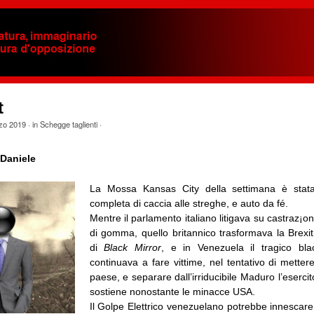
t
zo 2019
· in
Schegge taglienti
·
Daniele
La Mossa Kansas City della settimana è stata l
completa di caccia alle streghe, e auto da fé.
Mentre il parlamento italiano litigava su castraz¡on
di gomma, quello britannico trasformava la Brexit
di
Black Mirror
, e in Venezuela il tragico bla
continuava a fare vittime, nel tentativo di mettere
paese, e separare dall’irriducibile Maduro l’eserci
sostiene nonostante le minacce USA.
Il Golpe Elettrico venezuelano potrebbe innescare