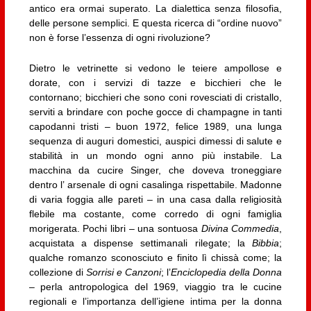
antico era ormai superato. La dialettica senza filosofia,
delle persone semplici. E questa ricerca di “ordine nuovo”
non è forse l’essenza di ogni rivoluzione?
Dietro le vetrinette si vedono le teiere ampollose e
dorate, con i servizi di tazze e bicchieri che le
contornano; bicchieri che sono coni rovesciati di cristallo,
serviti a brindare con poche gocce di champagne in tanti
capodanni tristi – buon 1972, felice 1989, una lunga
sequenza di auguri domestici, auspici dimessi di salute e
stabilità in un mondo ogni anno più instabile. La
macchina da cucire Singer, che doveva troneggiare
dentro l’ arsenale di ogni casalinga rispettabile. Madonne
di varia foggia alle pareti – in una casa dalla religiosità
flebile ma costante, come corredo di ogni famiglia
morigerata. Pochi libri – una sontuosa
Divina Commedia
,
acquistata a dispense settimanali rilegate; la
Bibbia
;
qualche romanzo sconosciuto e finito lì chissà come; la
collezione di
Sorrisi e Canzoni
; l’
Enciclopedia della Donna
– perla antropologica del 1969, viaggio tra le cucine
regionali e l’importanza dell’igiene intima per la donna