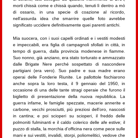
morti chissà come e chissà quando, tenuti lì dentro a mò
di ossario, in una specie di coazione al ricordo,
nell’assurda idea che smarrire quelle foto avrebbe
significato uccidere definitivamente quei parenti antichi.
Mia suocera, con i suoi capelli ordinati e i vestiti modesti
e impeccabili, era figlia di campagnoli sfollati in città, in
tempo di guerra, dalla provincia modenese in fiamme.
Suo nonno, già anziano, era stato torturato e ammazzato
dalle Brigate Nere perché sospettato di nascondere
partigiani (era vero). Suo padre e sua madre erano
operai delle Fonderie Riunite. Le pallottole fischiarono
anche sopra la loro testa, il 9 gennaio del 1950, in
occasione di una delle tante stragi operaie che furono il
biglietto di presentazione della nuova repubblica. La
guerra infame, le famiglie spezzate, macerie annerite e
carbone, vecchi prosciutti, più preziosi dell’oro, nascosti
in cantina; e poi scioperi su scioperi, il freddo delle
polmoniti fulminanti e il caldo colerico delle afe estive; il
puzzo di stalla, la morchia d’officina nera come pece sulle
mani e sui vestiti, invalidi, storpi, poliomelitici, vedove che