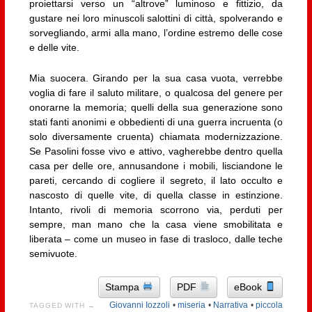
proiettarsi verso un “altrove” luminoso e fittizio, da
gustare nei loro minuscoli salottini di città, spolverando e
sorvegliando, armi alla mano, l’ordine estremo delle cose
e delle vite.
Mia suocera. Girando per la sua casa vuota, verrebbe
voglia di fare il saluto militare, o qualcosa del genere per
onorarne la memoria; quelli della sua generazione sono
stati fanti anonimi e obbedienti di una guerra incruenta (o
solo diversamente cruenta) chiamata modernizzazione.
Se Pasolini fosse vivo e attivo, vagherebbe dentro quella
casa per delle ore, annusandone i mobili, lisciandone le
pareti, cercando di cogliere il segreto, il lato occulto e
nascosto di quelle vite, di quella classe in estinzione.
Intanto, rivoli di memoria scorrono via, perduti per
sempre, man mano che la casa viene smobilitata e
liberata – come un museo in fase di trasloco, dalle teche
semivuote.
Stampa
PDF
eBook
Giovanni Iozzoli
•
miseria
•
Narrativa
•
piccola
TAGGED WITH →