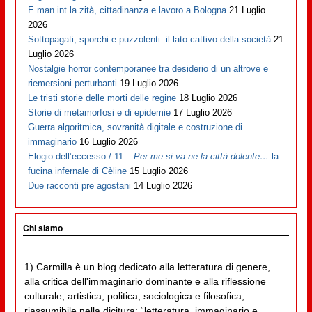
E man int la zità, cittadinanza e lavoro a Bologna
21 Luglio
2026
Sottopagati, sporchi e puzzolenti: il lato cattivo della società
21
Luglio 2026
Nostalgie horror contemporanee tra desiderio di un altrove e
riemersioni perturbanti
19 Luglio 2026
Le tristi storie delle morti delle regine
18 Luglio 2026
Storie di metamorfosi e di epidemie
17 Luglio 2026
Guerra algoritmica, sovranità digitale e costruzione di
immaginario
16 Luglio 2026
Elogio dell’eccesso / 11 –
Per me si va ne la città dolente…
la
fucina infernale di Cèline
15 Luglio 2026
Due racconti pre agostani
14 Luglio 2026
Chi siamo
1) Carmilla è un blog dedicato alla letteratura di genere,
alla critica dell'immaginario dominante e alla riflessione
culturale, artistica, politica, sociologica e filosofica,
riassumibile nella dicitura: “letteratura, immaginario e