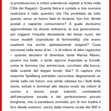
si prostituiscono e orfani volenterosi ospitati a frotte nella
Città dei Ragazzi. Quanta fatica è costata a mia suocera
realizzare il salto quantico che l’ha proiettata da tutto
questo, verso un futuro fatto di réclame, bon ton, libretti
postali e sapiente consumismo? A quale durissimo
apprendistato ha dovuto sottoporsi, la sua generazione,
per reggere l’impatto devastante dei tempi nuovi, dei
nuovi modelli (soprattutto di femminilità) che erano
suadenti ma anche spietatamente esigenti? Cosa
successe nella testa di lei – e di milioni di altre ragazzine
– quando decisero di diventare tante Marisa Allasio,
povere ma belle, o tante signore imperlate ai fornelli,
come la donnina che ammiccava, cucchiaio alla bocca,
dalle scatole del doppio brodo Star? Si capisce che
neanche Spielberg potrebbe raccontare degnamente un
simile salto nel futuro, una simile odissea tra i flutti della
storia, solcati e dominati allo stesso modo da milioni di
uomini e donne, pirati indomiti, combattenti
dell’elevazione sociale e del perfezionismo piccolo
borghese, che si sarebbero immolati, pur di non tradire il
loro ideale estremo: uscire dalla miseria rurale del 900 e