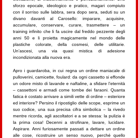
sforzo epocale, ideologico e pratico, magari compiuto
con il sorriso sulle labbra, sera dopo sera, seduti su un
divano davanti al Carosello: imparare, acquisire,
accumulare, conservare, curare, trasmettere – un
training infinito che li fa uscire dal freddo pezzente degli
anni 50 e li proietta magicamente nel mondo delle
plastiche colorate, della cosmesi, delle utilitarie.
Un’ascesi, una via quasi mistica di adesione
incondizionata alla nuova era.
Apro i guardaroba, in cui regna un ordine maniacale di
pulloverini, camicette, foulard: da ogni cassetto si effonde
un odore misto di lavande e naftaline, a sfidare l’eternità
– cassettoni e armadi come tombe dei faraoni. Quanta
fatica è costato arrivare a simili vette di ordine – esteriore
ed interiore? Persino il ripostiglio delle scope, esprime un
suo codice, una sua precisa cifra simbolica – la rivedo
mentre ricorda, agli ascoltatori e a se stessa: la pulizia è
la prima cosa! Decenni a strofinare, lavare, lucidare.
Aspirare. Anni furiosamente passati a dettare un ordine
alle cose, ricostruire un senso nuovo, perché quello