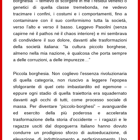
borghesia” – temevo di scorgere in me i residui venefici o
genetici di quella classe tremebonda, ne vedevo
tracimare i confini, i costumi e i comportamenti, fino a
contaminare con il suo conformismo tutta la società,
verso l’alto e verso il basso. Leggevo Pasolini (senza
capirne né il pathos né il chaos interiore) e mi sembrava
di condividere il suo dolore, davanti alle trasformazioni
della società italiana: “la cultura piccolo borghese,
almeno nella mia nazione, è qualcosa che porta sempre
a delle corruzioni, a delle impurezze…”
Piccola borghesia. Non coglievo l’essenza rivoluzionaria
di quella categoria, non riuscivo a leggere l’epopea
sfolgorante di quel ceto imbastardito ed egemone –
eppure ogni stadio di quella traiettoria era squadernato
davanti agli occhi di tutti, come processo sociale di
massa. Per diventare “piccolo-borghesi” – avanguardie
ed esercito della più poderosa e accelerata
trasformazione della storia d’occidente – i ragazzi e le
ragazze usciti dal dopoguerra italiano hanno dovuto
condurre un prodigioso sforzo di autoeducazione, di
elevazione, di indottrinamento e perfezionamento. Uno