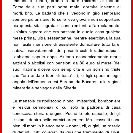
telefono in mano, pronta a dare l’allarme al mondo.
Forse dalle sue parti porta male, dormire insieme ai
morti, bho. Le badanti che si vedono in giro sembrano
sempre più anziane, forse le leve giovani non sopportano
più questa vita ingrata e sono renitenti all’arruolamento.
Un’altra signora che era passata in quella casa qualche
mese prima, ultra sessantenne, mentre esercitava la sua
non facile mansione di assistente domiciliare tutto fare,
subiva riservatamente dei pesanti cicli di radioterapia –
l’abbiamo saputo dopo. Aiutano economicamente mariti
anziani o alcolisti con pensioni da 80 euro al mese (del
suo, Katrina diceva con semplicità e un sorrisino triste
che “era andato fuori di testa”…), e figli sparsi in ogni
angolo dell’immenso est Europa, da Bucarest alle regioni
minerarie e selvagge della Siberia.
Le mensole custodiscono ninnoli misteriosi, bomboniere
e residui cerimoniali di cui solo la padrona di casa
conosceva storia e origine. Poche le foto esposte, di figli
e nipoti, dentro belle cornici argentee. Ma i cassetti sono
pieni di morti in bianco nero – nonni, zii, cugini, un rosario
di defunti, tutti collegati da qualche frammento di DNA,