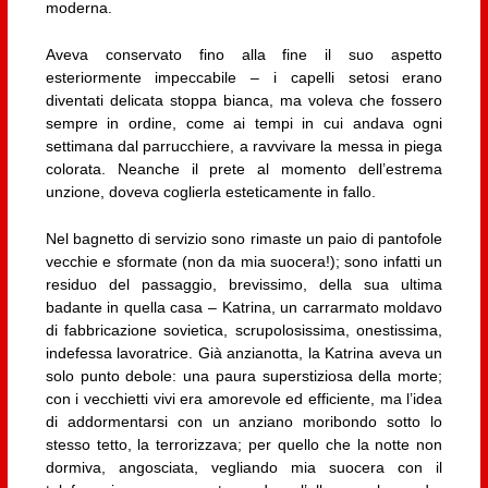
moderna.
Aveva conservato fino alla fine il suo aspetto
esteriormente impeccabile – i capelli setosi erano
diventati delicata stoppa bianca, ma voleva che fossero
sempre in ordine, come ai tempi in cui andava ogni
settimana dal parrucchiere, a ravvivare la messa in piega
colorata. Neanche il prete al momento dell’estrema
unzione, doveva coglierla esteticamente in fallo.
Nel bagnetto di servizio sono rimaste un paio di pantofole
vecchie e sformate (non da mia suocera!); sono infatti un
residuo del passaggio, brevissimo, della sua ultima
badante in quella casa – Katrina, un carrarmato moldavo
di fabbricazione sovietica, scrupolosissima, onestissima,
indefessa lavoratrice. Già anzianotta, la Katrina aveva un
solo punto debole: una paura superstiziosa della morte;
con i vecchietti vivi era amorevole ed efficiente, ma l’idea
di addormentarsi con un anziano moribondo sotto lo
stesso tetto, la terrorizzava; per quello che la notte non
dormiva, angosciata, vegliando mia suocera con il