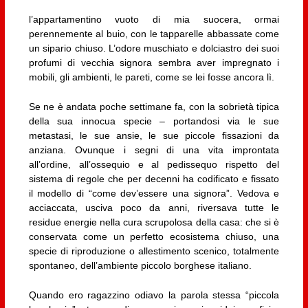
l’appartamentino vuoto di mia suocera, ormai
perennemente al buio, con le tapparelle abbassate come
un sipario chiuso. L’odore muschiato e dolciastro dei suoi
profumi di vecchia signora sembra aver impregnato i
mobili, gli ambienti, le pareti, come se lei fosse ancora lì.
Se ne è andata poche settimane fa, con la sobrietà tipica
della sua innocua specie – portandosi via le sue
metastasi, le sue ansie, le sue piccole fissazioni da
anziana. Ovunque i segni di una vita improntata
all’ordine, all’ossequio e al pedissequo rispetto del
sistema di regole che per decenni ha codificato e fissato
il modello di “come dev’essere una signora”. Vedova e
acciaccata, usciva poco da anni, riversava tutte le
residue energie nella cura scrupolosa della casa: che si è
conservata come un perfetto ecosistema chiuso, una
specie di riproduzione o allestimento scenico, totalmente
spontaneo, dell’ambiente piccolo borghese italiano.
Quando ero ragazzino odiavo la parola stessa “piccola