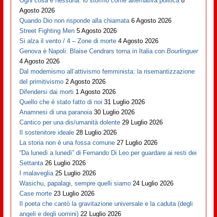
Ogni cosa e nessuna: lo stormo come alternativa politica
8
Agosto 2026
Quando Dio non risponde alla chiamata
6 Agosto 2026
Street Fighting Men
5 Agosto 2026
Si alza il vento / 4 – Zone di morte
4 Agosto 2026
Genova è Napoli: Blaise Cendrars torna in Italia con
Bourlinguer
4 Agosto 2026
Dal modernismo all’attivismo femminista: la risemantizzazione
del primitivismo
2 Agosto 2026
Difendersi dai morti
1 Agosto 2026
Quello che è stato fatto di noi
31 Luglio 2026
Anamnesi di una paranoia
30 Luglio 2026
Cantico per una dis/umanità dolente
29 Luglio 2026
Il sostenitore ideale
28 Luglio 2026
La storia non è una fossa comune
27 Luglio 2026
“Da lunedì a lunedì” di Fernando Di Leo per guardare ai resti dei
Settanta
26 Luglio 2026
I malaveglia
25 Luglio 2026
Wasichu, papalagi, sempre quelli siamo
24 Luglio 2026
Case morte
23 Luglio 2026
Il poeta che cantò la gravitazione universale e la caduta (degli
angeli e degli uomini)
22 Luglio 2026