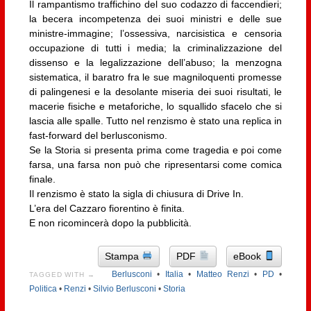
Il rampantismo traffichino del suo codazzo di faccendieri;
la becera incompetenza dei suoi ministri e delle sue
ministre-immagine; l’ossessiva, narcisistica e censoria
occupazione di tutti i media; la criminalizzazione del
dissenso e la legalizzazione dell’abuso; la menzogna
sistematica, il baratro fra le sue magniloquenti promesse
di palingenesi e la desolante miseria dei suoi risultati, le
macerie fisiche e metaforiche, lo squallido sfacelo che si
lascia alle spalle. Tutto nel renzismo è stato una replica in
fast-forward del berlusconismo.
Se la Storia si presenta prima come tragedia e poi come
farsa, una farsa non può che ripresentarsi come comica
finale.
Il renzismo è stato la sigla di chiusura di Drive In.
L’era del Cazzaro fiorentino è finita.
E non ricomincerà dopo la pubblicità.
Stampa
PDF
eBook
Berlusconi
•
Italia
•
Matteo Renzi
•
PD
•
TAGGED WITH →
Politica
•
Renzi
•
Silvio Berlusconi
•
Storia