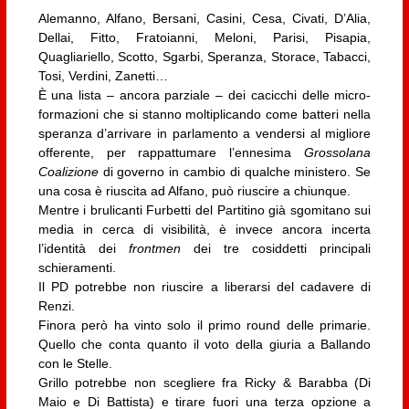
Alemanno, Alfano, Bersani, Casini, Cesa, Civati, D’Alia,
Dellai, Fitto, Fratoianni, Meloni, Parisi, Pisapia,
Quagliariello, Scotto, Sgarbi, Speranza, Storace, Tabacci,
Tosi, Verdini, Zanetti…
È una lista – ancora parziale – dei cacicchi delle micro-
formazioni che si stanno moltiplicando come batteri nella
speranza d’arrivare in parlamento a vendersi al migliore
offerente, per rappattumare l’ennesima
Grossolana
Coalizione
di governo in cambio di qualche ministero. Se
una cosa è riuscita ad Alfano, può riuscire a chiunque.
Mentre i brulicanti Furbetti del Partitino già sgomitano sui
media in cerca di visibilità, è invece ancora incerta
l’identità dei
frontmen
dei tre cosiddetti principali
schieramenti.
Il PD potrebbe non riuscire a liberarsi del cadavere di
Renzi.
Finora però ha vinto solo il primo round delle primarie.
Quello che conta quanto il voto della giuria a Ballando
con le Stelle.
Grillo potrebbe non scegliere fra Ricky & Barabba (Di
Maio e Di Battista) e tirare fuori una terza opzione a