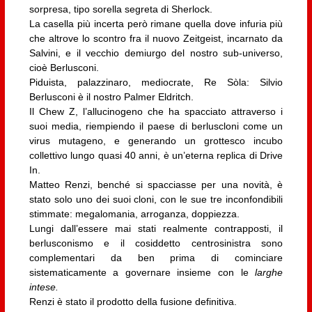
sorpresa, tipo sorella segreta di Sherlock.
La casella più incerta però rimane quella dove infuria più
che altrove lo scontro fra il nuovo Zeitgeist, incarnato da
Salvini, e il vecchio demiurgo del nostro sub-universo,
cioè Berlusconi.
Piduista, palazzinaro, mediocrate, Re Sòla: Silvio
Berlusconi è il nostro Palmer Eldritch.
Il Chew Z, l’allucinogeno che ha spacciato attraverso i
suoi media, riempiendo il paese di berluscloni come un
virus mutageno, e generando un grottesco incubo
collettivo lungo quasi 40 anni, è un’eterna replica di Drive
In.
Matteo Renzi, benché si spacciasse per una novità, è
stato solo uno dei suoi cloni, con le sue tre inconfondibili
stimmate: megalomania, arroganza, doppiezza.
Lungi dall’essere mai stati realmente contrapposti, il
berlusconismo e il cosiddetto centrosinistra sono
complementari da ben prima di cominciare
sistematicamente a governare insieme con le
larghe
intese.
Renzi è stato il prodotto della fusione definitiva.