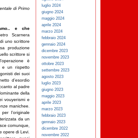
luglio 2024
mentale di Primo
giugno 2024
maggio 2024
aprile 2024
amo.. e che
marzo 2024
ietro Scarnera
febbraio 2024
di uno scrittore
gennaio 2024
sa produzione
dicembre 2023
ello scrittore si
novembre 2023
’operazione è
ottobre 2023
 e un rispetto
settembre 2023
gonisti dei suoi
agosto 2023
etto d’esordio
luglio 2023
accanto al padre
giugno 2023
 dominante della
maggio 2023
ei vouyerismi e
aprile 2023
tenze manichee.
marzo 2023
er l’originale
febbraio 2023
tterizzata da un
gennaio 2023
riesce comunque,
dicembre 2022
le opere di Levi.
novembre 2022