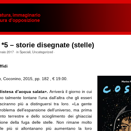
*5 – storie disegnate (stelle)
naio 2017
· in
Speciali
,
Uncategorized
·
fidi
o,
Coconino, 2015, pp. 182 , € 19.00.
distesa d’acqua salata».
Arriverà il giorno in cui
no talmente lontane l’una dall’altra che gli esseri
ciranno più a distinguersi tra loro. «La gente
 problema dell’espansione dell’universo, ma prima
nto terrestre e dello scioglimento dei ghiacciai
ione della fuga delle stelle. Non rimane molto
lle più si allontanano più aumentano la loro