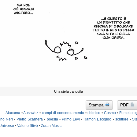
Una stella tranquilla
Stampa
PDF
Atacama
•
Aushwitz
•
campi di concentramento
•
chimico
•
Cosmo
•
Fumettolo
ino Neri
•
Pietro Scarnera
•
poesia
•
Primo Levi
•
Ramon Escojido
•
scrittore
•
Ste
Universo
•
Valerio Stivé
•
Zoran Music