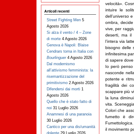
velocità». Cos
intuire le sol
Articoli recenti
dell’universo e
Street Fighting Men
5
ombra, decide 
Agosto 2026
vive, per raggiu
Si alza il vento / 4 – Zone
deserti, ma il
di morte
4 Agosto 2026
l’intera via l
Genova è Napoli: Blaise
bisogno delle s
Cendrars torna in Italia con
infinitesima pa
Bourlinguer
4 Agosto 2026
di sapere dove
Dal modernismo
Io però penso 
all’attivismo femminista: la
nasconde nella
risemantizzazione del
potente e ritma
primitivismo
2 Agosto 2026
fragilità dei 
Difendersi dai morti
1
scappare più v
Agosto 2026
la luna diminu
Quello che è stato fatto di
vita.
Sceneggiatu
noi
31 Luglio 2026
Colori che asso
Anamnesi di una paranoia
fumetto è dir
30 Luglio 2026
Fumettologica.
Cantico per una dis/umanità
il movimento p
dolente
29 Luglio 2026