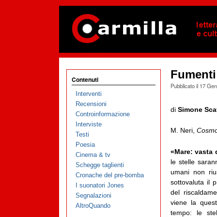
Fumenti 
Contenuti
Pubblicato il
17 Gen
Interventi
Recensioni
di
Simone Scaf
Controinformazione
Interviste
M. Neri,
Cosm
Testi
Poesia
«Mare: vasta 
Cinema & tv
le stelle saran
Schegge taglienti
umani non rius
Cronache del pre-bomba
sottovaluta il
I suonatori Jones
del riscaldame
Segnalazioni
viene la quest
AltroQuando
tempo: le ste