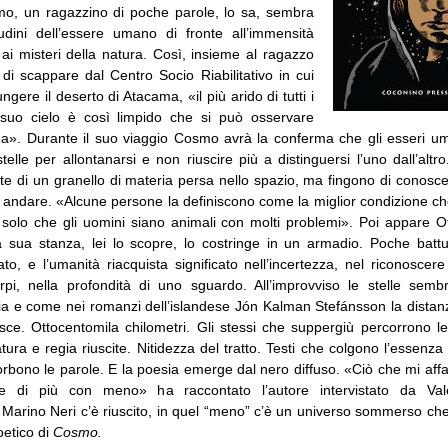
mo, un ragazzino di poche parole, lo sa, sembra
itudini dell’essere umano di fronte all’immensità
 ai misteri della natura. Così, insieme al ragazzo
di scappare dal Centro Socio Riabilitativo in cui
ngere il deserto di Atacama, «il più arido di tutti i
 suo cielo è così limpido che si può osservare
attea». Durante il suo viaggio Cosmo avrà la conferma che gli esseri 
telle per allontanarsi e non riuscire più a distinguersi l’uno dall’altro
rte di un granello di materia persa nello spazio, ma fingono di conosce
 andare. «Alcune persone la definiscono come la miglior condizione che
solo che gli uomini siano animali con molti problemi». Poi appare O
 sua stanza, lei lo scopre, lo costringe in un armadio. Poche batt
to, e l’umanità riacquista significato nell’incertezza, nel riconoscere
corpi, nella profondità di uno sguardo. All’improvviso le stelle sem
ia e come nei romanzi dell’islandese
Jón Kalman Stefánsson
la distan
isce
. Ottocentomila chilometri. Gli stessi che suppergiù percorrono l
ra e regia riuscite. Nitidezza del tratto. Testi che colgono l’essenza
rbono le parole. E la poesia emerge dal nero diffuso. «Ciò che mi affa
e di più con meno» ha raccontato l’autore intervistato da Val
 Marino Neri c’è riuscito, in quel “meno” c’è un universo sommerso che
oetico di
Cosmo.