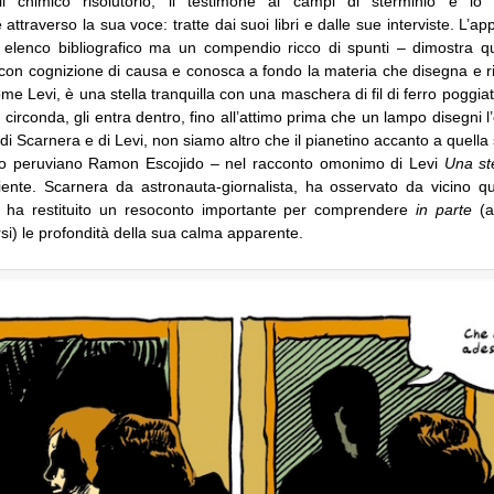
l chimico risolutorio, il testimone ai campi di sterminio e lo s
attraverso la sua voce: tratte dai suoi libri e dalle sue interviste. L’ap
 elenco bibliografico ma un compendio ricco di spunti – dimostra q
 con cognizione di causa e conosca a fondo la materia che disegna e r
ome Levi, è una stella tranquilla con una maschera di fil di ferro poggiat
 circonda, gli entra dentro, fino all’attimo prima che un lampo disegni l
ci, di Scarnera e di Levi, non siamo altro che il pianetino accanto a quella 
mo peruviano Ramon Escojido – nel racconto omonimo di Levi
Una ste
ente. Scarnera da astronauta-giornalista, ha osservato da vicino quel
i ha restituito un resoconto importante per comprendere
in parte
(a
rsi) le profondità della sua calma apparente.