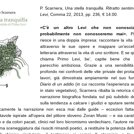
P. Scarnera,
Una stella tranquilla. Ritratto senti
Levi,
Comma 22, 2013, pp. 236, € 14.00.
«C’è un altro Levi che non conosci
probabilmente non conosceremo mai».
P
riesce in una doppia impresa: raccontare la vita 
attraverso le sue opere e mappare un’eccel
letteraria attraverso la vita di uno scrittore. E se qu
chiama Primo Levi, be’, capite bene che l
parecchio ambiziosa. Grazie a una sensibilità
profondo nei confronti delle vite private dei prota
lavori, già dimostrata ampiamente nel suo fum
Diario di un addio
(in cui racconta l’esperienza 
in stato vegetativo), Scarnera ribalta la retorica
narrazione biografica fondata sul più subdolo d
sulla tendenza a calcare i giudizi e sputare sen
camente la narrazione non esca mai dalle guide – eccezion fatta p
 tavole ispirate all’opera del pittore sloveno Zoran Music – e sia cara
 e da colori pacati, clinici nel loro bicromismo verdechiaro, l’autore 
ma sceneggiatura dai riusciti rimandi poetici, a restituire la potenza del