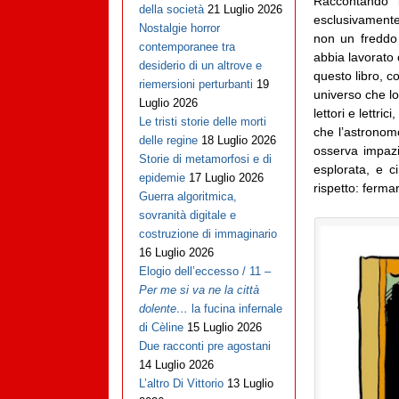
Raccontando i
della società
21 Luglio 2026
esclusivamente 
Nostalgie horror
non un freddo
contemporanee tra
abbia lavorato
desiderio di un altrove e
questo libro, c
riemersioni perturbanti
19
universo che lo
Luglio 2026
lettori e lettri
Le tristi storie delle morti
che l’astrono
delle regine
18 Luglio 2026
osserva impazi
Storie di metamorfosi e di
esplorata, e c
epidemie
17 Luglio 2026
rispetto: ferma
Guerra algoritmica,
sovranità digitale e
costruzione di immaginario
16 Luglio 2026
Elogio dell’eccesso / 11 –
Per me si va ne la città
dolente…
la fucina infernale
di Cèline
15 Luglio 2026
Due racconti pre agostani
14 Luglio 2026
L’altro Di Vittorio
13 Luglio