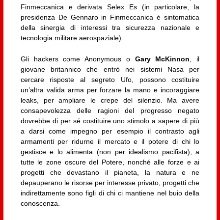
Finmeccanica e derivata Selex Es (in particolare, la
presidenza De Gennaro in Finmeccanica è sintomatica
della sinergia di interessi tra sicurezza nazionale e
tecnologia militare aerospaziale).
Gli hackers come Anonymous o
Gary McKinnon
, il
giovane britannico che entrò nei sistemi Nasa per
cercare risposte al segreto Ufo, possono costituire
un’altra valida arma per forzare la mano e incoraggiare
leaks, per ampliare le crepe del silenzio. Ma avere
consapevolezza delle ragioni del progresso negato
dovrebbe di per sé costituire uno stimolo a sapere di più
a darsi come impegno per esempio il contrasto agli
armamenti per ridurne il mercato e il potere di chi lo
gestisce e lo alimenta (non per idealismo pacifista), a
tutte le zone oscure del Potere, nonché alle forze e ai
progetti che devastano il pianeta, la natura e ne
depauperano le risorse per interesse privato, progetti che
indirettamente sono figli di chi ci mantiene nel buio della
conoscenza.