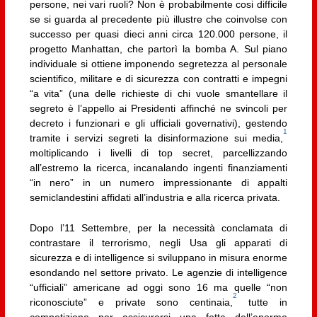
persone, nei vari ruoli? Non è probabilmente cosi difficile
se si guarda al precedente più illustre che coinvolse con
successo per quasi dieci anni circa 120.000 persone, il
progetto Manhattan, che partorì la bomba A. Sul piano
individuale si ottiene imponendo segretezza al personale
scientifico, militare e di sicurezza con contratti e impegni
“a vita” (una delle richieste di chi vuole smantellare il
segreto è l’appello ai Presidenti affinché ne svincoli per
decreto i funzionari e gli ufficiali governativi), gestendo
1
tramite i servizi segreti la disinformazione sui media,
moltiplicando i livelli di top secret, parcellizzando
all’estremo la ricerca, incanalando ingenti finanziamenti
“in nero” in un numero impressionante di appalti
semiclandestini affidati all’industria e alla ricerca privata.
Dopo l’11 Settembre, per la necessità conclamata di
contrastare il terrorismo, negli Usa gli apparati di
sicurezza e di intelligence si sviluppano in misura enorme
esondando nel settore privato. Le agenzie di intelligence
“ufficiali” americane ad oggi sono 16 ma quelle “non
2
riconosciute” e private sono centinaia,
tutte in