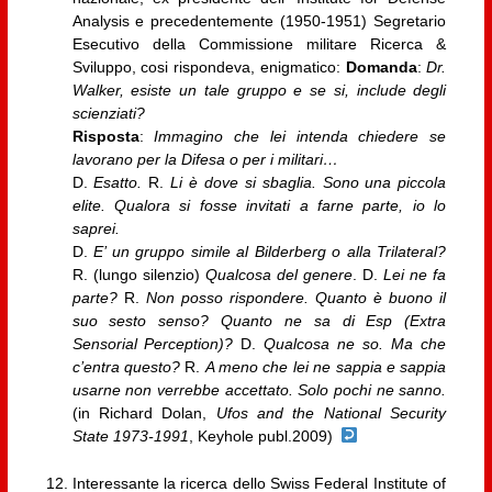
Analysis e precedentemente (1950-1951) Segretario
Esecutivo della Commissione militare Ricerca &
Sviluppo, cosi rispondeva, enigmatico:
Domanda
:
Dr.
Walker, esiste un tale gruppo e se si, include degli
scienziati?
Risposta
:
Immagino che lei intenda chiedere se
lavorano per la Difesa o per i militari…
D.
Esatto.
R.
Li è dove si sbaglia. Sono una piccola
elite. Qualora si fosse invitati a farne parte, io lo
saprei.
D.
E’ un gruppo simile al Bilderberg o alla Trilateral?
R. (lungo silenzio)
Qualcosa del genere
. D.
Lei ne fa
parte?
R.
Non posso rispondere. Quanto è buono il
suo sesto senso? Quanto ne sa di Esp (Extra
Sensorial Perception)?
D.
Qualcosa ne so. Ma che
c’entra questo?
R.
A meno che lei ne sappia e sappia
usarne non verrebbe accettato. Solo pochi ne sanno.
(in Richard Dolan,
Ufos and the National Security
State 1973-1991
, Keyhole publ.2009)
Interessante la ricerca dello Swiss Federal Institute of