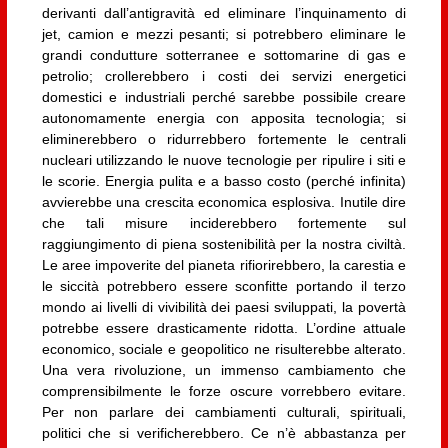
derivanti dall’antigravità ed eliminare l’inquinamento di
jet, camion e mezzi pesanti; si potrebbero eliminare le
grandi condutture sotterranee e sottomarine di gas e
petrolio; crollerebbero i costi dei servizi energetici
domestici e industriali perché sarebbe possibile creare
autonomamente energia con apposita tecnologia; si
eliminerebbero o ridurrebbero fortemente le centrali
nucleari utilizzando le nuove tecnologie per ripulire i siti e
le scorie. Energia pulita e a basso costo (perché infinita)
avvierebbe una crescita economica esplosiva. Inutile dire
che tali misure inciderebbero fortemente sul
raggiungimento di piena sostenibilità per la nostra civiltà.
Le aree impoverite del pianeta rifiorirebbero, la carestia e
le siccità potrebbero essere sconfitte portando il terzo
mondo ai livelli di vivibilità dei paesi sviluppati, la povertà
potrebbe essere drasticamente ridotta. L’ordine attuale
economico, sociale e geopolitico ne risulterebbe alterato.
Una vera rivoluzione, un immenso cambiamento che
comprensibilmente le forze oscure vorrebbero evitare.
Per non parlare dei cambiamenti culturali, spirituali,
politici che si verificherebbero. Ce n’è abbastanza per