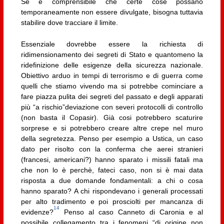
Se è comprensibile che certe cose possano
temporaneamente non essere divulgate, bisogna tuttavia
stabilire dove tracciare il limite.
Essenziale dovrebbe essere la richiesta di
ridimensionamento dei segreti di Stato e quantomeno la
ridefinizione delle esigenze della sicurezza nazionale.
Obiettivo arduo in tempi di terrorismo e di guerra come
quelli che stiamo vivendo ma si potrebbe cominciare a
fare piazza pulita dei segreti del passato e degli apparati
più “a rischio”deviazione con severi protocolli di controllo
(non basta il Copasir). Già cosi potrebbero scaturire
sorprese e si potrebbero creare altre crepe nel muro
della segretezza. Penso per esempio a Ustica, un caso
dato per risolto con la conferma che aerei stranieri
(francesi, americani?) hanno sparato i missili fatali ma
che non lo è perchè, fateci caso, non si è mai data
risposta a due domande fondamentali: a chi o cosa
hanno sparato? A chi rispondevano i generali processati
per alto tradimento e poi prosciolti per mancanza di
14
evidenze?
Penso al caso Canneto di Caronia e al
possibile collegamento tra i fenomeni “di origine non