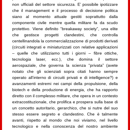
non ufficiali del settore sicurezza. E’ possibile ipotizzare
che il management e il processo di decisione politica
siano al momento attuale gestiti soprattutto dalla
componente civile mentre quella militare fa da scudo
protettivo. Viene definito “breakaway society”, una elite
che gestisce progetti clandestini, che controlla
centellinandola la commercializzazione di prodotti derivati
(circuiti integrati e miniaturizzati con relative applicazioni
– quelle che utilizziamo tutti i giorni – fibre ottiche,
tecnologia laser, ecc.), che domina il settore
aerospaziale, che governa la scienza “privata” (avete
notato che gli scienziati sopra citati hanno sempre
operato all’interno di circuiti privati e di intelligence?) e
avanzamenti estremi nei campi della propulsione, della
biotech e della produzione di energia, che ha rapporto
diretto con il complesso militare, che opera in un contesto
extracostituzionale, che prolifica e prospera sulla base di
un concetto autoritario, gerarchico, che si nutre del suo
stesso essere segreto e clandestino. Che è talmente
avanti, rispetto al mondo che noi viviamo, nel livello
tecnologico e nella conoscenza del nostro ambiente