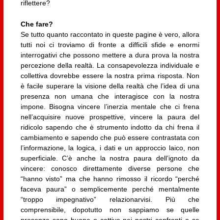
riflettere?
Che fare?
Se tutto quanto raccontato in queste pagine è vero, allora
tutti noi ci troviamo di fronte a difficili sfide e enormi
interrogativi che possono mettere a dura prova la nostra
percezione della realtà. La consapevolezza individuale e
collettiva dovrebbe essere la nostra prima risposta. Non
è facile superare la visione della realtà che l’idea di una
presenza non umana che interagisce con la nostra
impone. Bisogna vincere l’inerzia mentale che ci frena
nell’acquisire nuove prospettive, vincere la paura del
ridicolo sapendo che è strumento indotto da chi frena il
cambiamento e sapendo che può essere contrastata con
l’informazione, la logica, i dati e un approccio laico, non
superficiale. C’è anche la nostra paura dell’ignoto da
vincere: conosco direttamente diverse persone che
“hanno visto” ma che hanno rimosso il ricordo “perché
faceva paura” o semplicemente perché mentalmente
“troppo impegnativo” relazionarvisi. Più che
comprensibile, dopotutto non sappiamo se quelle
presenze sono buone o cattive nei nostri confronti o se