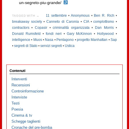
un-segreto-piu-grande/
11 settembre
•
Anonymous
•
Ben R. Rich
•
TAGGED WITH →
breakaway society
•
Canneto di Caronia
•
CIA
•
complottismo
•
contractors
•
Copasir
•
criminalità organizzata
•
Dan Morris
•
Donald Rumsfeld
•
fondi neri
•
Gary McKinnon
•
Hollywood
•
intelligence
•
Muos
•
Nasa
•
Pentagono
•
progetto Manhattan
•
Sap
•
segreti di Stato
•
servizi segreti
•
Ustica
Contenuti
Interventi
Recensioni
Controinformazione
Interviste
Testi
Poesia
Cinema & tv
Schegge taglienti
Cronache del pre-bomba