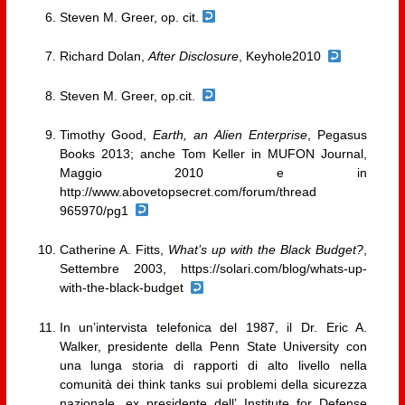
Steven M. Greer, op. cit.
Richard Dolan,
After Disclosure
, Keyhole2010
Steven M. Greer, op.cit.
Timothy Good,
Earth, an Alien Enterprise
, Pegasus
Books 2013; anche Tom Keller in MUFON Journal,
Maggio 2010 e in
http://www.abovetopsecret.com/forum/thread
965970/pg1
Catherine A. Fitts,
What’s up with the Black Budget?
,
Settembre 2003, https://solari.com/blog/whats-up-
with-the-black-budget
In un’intervista telefonica del 1987, il Dr. Eric A.
Walker, presidente della Penn State University con
una lunga storia di rapporti di alto livello nella
comunità dei think tanks sui problemi della sicurezza
nazionale, ex presidente dell’ Institute for Defense