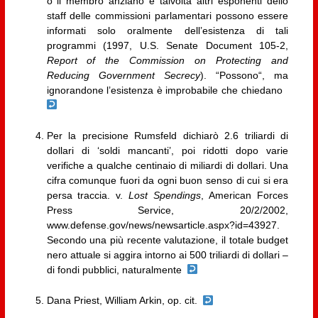
o il membro anziano e talvolta altri esponenti dello
staff delle commissioni parlamentari possono essere
informati solo oralmente dell’esistenza di tali
programmi (1997, U.S. Senate Document 105-2,
Report of the Commission on Protecting and
Reducing Government Secrecy
). “Possono“, ma
ignorandone l’esistenza è improbabile che chiedano
Per la precisione Rumsfeld dichiarò 2.6 triliardi di
dollari di ‘soldi mancanti’, poi ridotti dopo varie
verifiche a qualche centinaio di miliardi di dollari. Una
cifra comunque fuori da ogni buon senso di cui si era
persa traccia. v.
Lost Spendings
, American Forces
Press Service, 20/2/2002,
www.defense.gov/news/newsarticle.aspx?id=43927.
Secondo una più recente valutazione, il totale budget
nero attuale si aggira intorno ai 500 triliardi di dollari –
di fondi pubblici, naturalmente
Dana Priest, William Arkin, op. cit.