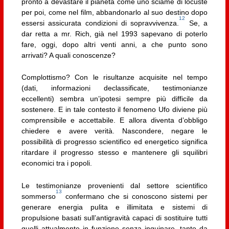
pronto a devastare il pianeta come uno sciame di locuste
per poi, come nel film, abbandonarlo al suo destino dopo
12
essersi assicurata condizioni di sopravvivenza.
Se, a
dar retta a mr. Rich, già nel 1993 sapevano di poterlo
fare, oggi, dopo altri venti anni, a che punto sono
arrivati? A quali conoscenze?
Complottismo? Con le risultanze acquisite nel tempo
(dati, informazioni declassificate, testimonianze
eccellenti) sembra un’ipotesi sempre più difficile da
sostenere. E in tale contesto il fenomeno Ufo diviene più
comprensibile e accettabile. E allora diventa d’obbligo
chiedere e avere verità. Nascondere, negare le
possibilità di progresso scientifico ed energetico significa
ritardare il progresso stesso e mantenere gli squilibri
economici tra i popoli.
Le testimonianze provenienti dal settore scientifico
13
sommerso
confermano che si conoscono sistemi per
generare energia pulita e illimitata e sistemi di
propulsione basati sull’antigravità capaci di sostituire tutti
quelli attualmente in funzione senza inquinare, tanto da