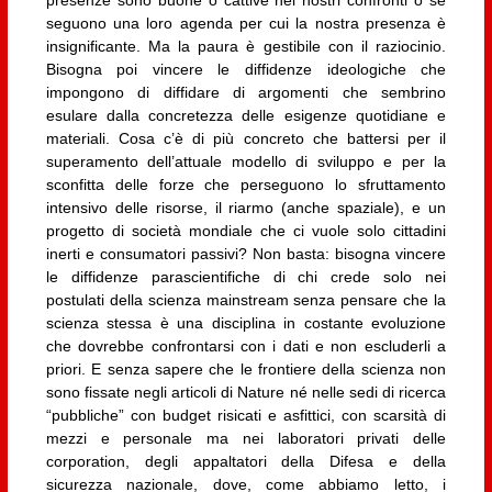
seguono una loro agenda per cui la nostra presenza è
insignificante. Ma la paura è gestibile con il raziocinio.
Bisogna poi vincere le diffidenze ideologiche che
impongono di diffidare di argomenti che sembrino
esulare dalla concretezza delle esigenze quotidiane e
materiali. Cosa c’è di più concreto che battersi per il
superamento dell’attuale modello di sviluppo e per la
sconfitta delle forze che perseguono lo sfruttamento
intensivo delle risorse, il riarmo (anche spaziale), e un
progetto di società mondiale che ci vuole solo cittadini
inerti e consumatori passivi? Non basta: bisogna vincere
le diffidenze parascientifiche di chi crede solo nei
postulati della scienza mainstream senza pensare che la
scienza stessa è una disciplina in costante evoluzione
che dovrebbe confrontarsi con i dati e non escluderli a
priori. E senza sapere che le frontiere della scienza non
sono fissate negli articoli di Nature né nelle sedi di ricerca
“pubbliche” con budget risicati e asfittici, con scarsità di
mezzi e personale ma nei laboratori privati delle
corporation, degli appaltatori della Difesa e della
sicurezza nazionale, dove, come abbiamo letto, i