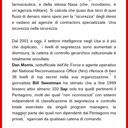
farmaceutica, e della stessa Nasa (che, ricordiamo, è
un’agenzia militare). Si calcola che quasi due terzi di quei
flussi di denaro siano spesi per la “sicurezza” degli stessi
e vadano ad agenzie di contractors specializzate. Una
sicurezza nella sicurezza.
Dal 2001 a oggi, il settore intelligence negli Usa si è più
5
che duplicato,
i livelli di segretezza sono aumentati a
dismisura, la catena di controllo gerarchico istituzionale è
totalmente annullata.
Dan Morris
, sottufficiale dell’Air Force e agente operativo
del National Reconnaissance Office (Nro) riferisce di ben
6
38 livelli di top secret nella sua organizzazione.
Il
giornalista
Bill Sweetman
ha stimato che a fine 1999
fossero attivi almeno 150
Sap
solo tra quelli pertinenti il
Pentagono, molti dei quali “non riconosciuti” con sistemi
indipendenti di classificazione di segretezza e controllo
totale esercitato da singoli program managers, la
maggior parte dei quali non dipendenti dal Pentagono ma
7
privati,
sganciati da qualsiasi catena di comando.