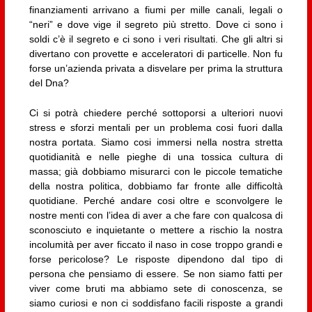
finanziamenti arrivano a fiumi per mille canali, legali o
“neri” e dove vige il segreto più stretto. Dove ci sono i
soldi c’è il segreto e ci sono i veri risultati. Che gli altri si
divertano con provette e acceleratori di particelle. Non fu
forse un’azienda privata a disvelare per prima la struttura
del Dna?
Ci si potrà chiedere perché sottoporsi a ulteriori nuovi
stress e sforzi mentali per un problema cosi fuori dalla
nostra portata. Siamo cosi immersi nella nostra stretta
quotidianità e nelle pieghe di una tossica cultura di
massa; già dobbiamo misurarci con le piccole tematiche
della nostra politica, dobbiamo far fronte alle difficoltà
quotidiane. Perché andare cosi oltre e sconvolgere le
nostre menti con l’idea di aver a che fare con qualcosa di
sconosciuto e inquietante o mettere a rischio la nostra
incolumità per aver ficcato il naso in cose troppo grandi e
forse pericolose? Le risposte dipendono dal tipo di
persona che pensiamo di essere. Se non siamo fatti per
viver come bruti ma abbiamo sete di conoscenza, se
siamo curiosi e non ci soddisfano facili risposte a grandi