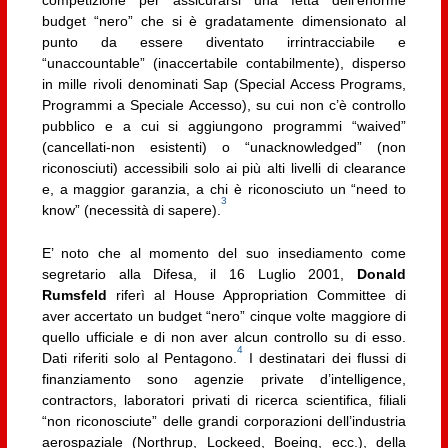
competizione per assicurarsi una fetta dell’enorme
budget “nero” che si è gradatamente dimensionato al
punto da essere diventato irrintracciabile e
“unaccountable” (inaccertabile contabilmente), disperso
in mille rivoli denominati Sap (Special Access Programs,
Programmi a Speciale Accesso), su cui non c’è controllo
pubblico e a cui si aggiungono programmi “waived”
(cancellati-non esistenti) o “unacknowledged” (non
riconosciuti) accessibili solo ai più alti livelli di clearance
e, a maggior garanzia, a chi è riconosciuto un “need to
3
know” (necessità di sapere).
E’ noto che al momento del suo insediamento come
segretario alla Difesa, il 16 Luglio 2001,
Donald
Rumsfeld
riferì al House Appropriation Committee di
aver accertato un budget “nero” cinque volte maggiore di
quello ufficiale e di non aver alcun controllo su di esso.
4
Dati riferiti solo al Pentagono.
I destinatari dei flussi di
finanziamento sono agenzie private d’intelligence,
contractors, laboratori privati di ricerca scientifica, filiali
“non riconosciute” delle grandi corporazioni dell’industria
aerospaziale (Northrup, Lockeed, Boeing, ecc.), della