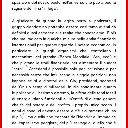
spaziale e del nostro posto nell’universo che può a buona
ragione definirsi “in fuga”.
A giudicare da quanto la logica porta a ipotizzare, il
gruppo clandestino potrebbe essere cosi tanto avanti da
definirsi quasi estraneo alla realtà che conosciamo. E più
che mai radicato in qualche misura nelle entità finanziarie
internazionali per quanto riguarda il potere economico, in
particolare in quegli organismi che controllano i
meccanismi del prestito (Banca Mondiale, Wto, ecc.) e
che pilotano le frodi finanziarie per alimentare il budget
10
“nero”.
Accedervi è possibile solo per inclusione e per
necessità senza che influiscano le singole posizioni: non
importa se si è direttori della Cia, presidenti, segretari
dell’Onu o semplici miliardari. Inutile sottolineare quanto
le politiche di liberismo estremo, la difesa delle fonti fossili
di energia, siano funzionali a un’entità di questo genere
che fa del potere e del profitto il proprio unico scopo. I
nomi ci sono, ci devono essere e c’è sicuramente chi sa
11
di più,
ma quella che traspare dall’identikit è l’immagine
del capitalismo peggiore, del più selvaggio, quello che è