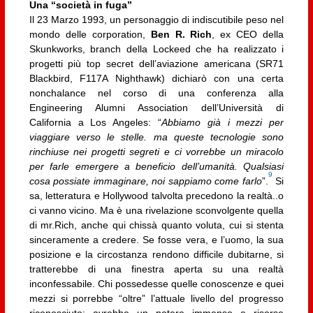
Una “società in fuga”
Il 23 Marzo 1993, un personaggio di indiscutibile peso nel
mondo delle corporation,
Ben R. Rich
, ex CEO della
Skunkworks, branch della Lockeed che ha realizzato i
progetti più top secret dell’aviazione americana (SR71
Blackbird, F117A Nighthawk) dichiarò con una certa
nonchalance nel corso di una conferenza alla
Engineering Alumni Association dell’Università di
California a Los Angeles: “
Abbiamo già i mezzi per
viaggiare verso le stelle. ma queste tecnologie sono
rinchiuse nei progetti segreti e ci vorrebbe un miracolo
per farle emergere a beneficio dell’umanità. Qualsiasi
9
cosa possiate immaginare, noi sappiamo come farlo
”.
Si
sa, letteratura e Hollywood talvolta precedono la realtà..o
ci vanno vicino. Ma è una rivelazione sconvolgente quella
di mr.Rich, anche qui chissà quanto voluta, cui si stenta
sinceramente a credere. Se fosse vera, e l’uomo, la sua
posizione e la circostanza rendono difficile dubitarne, si
tratterebbe di una finestra aperta su una realtà
inconfessabile. Chi possedesse quelle conoscenze e quei
mezzi si porrebbe “oltre” l’attuale livello del progresso
riconosciuto; avrebbe un potere immenso e risorse