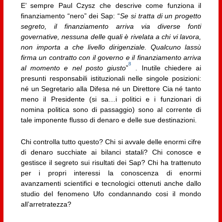
E’ sempre Paul Czysz che descrive come funziona il
finanziamento “nero” dei Sap: “
Se si tratta di un progetto
segreto, il finanziamento arriva via diverse fonti
governative, nessuna delle quali è rivelata a chi vi lavora,
non importa a che livello dirigenziale. Qualcuno lassù
firma un contratto con il governo e il finanziamento arriva
8
al momento e nel posto giusto
”
. Inutile chiedere ai
presunti responsabili istituzionali nelle singole posizioni:
né un Segretario alla Difesa né un Direttore Cia né tanto
meno il Presidente (si sa…i politici e i funzionari di
nomina politica sono di passaggio) sono al corrente di
tale imponente flusso di denaro e delle sue destinazioni.
Chi controlla tutto questo? Chi si avvale delle enormi cifre
di denaro succhiate ai bilanci statali? Chi conosce e
gestisce il segreto sui risultati dei Sap? Chi ha trattenuto
per i propri interessi la conoscenza di enormi
avanzamenti scientifici e tecnologici ottenuti anche dallo
studio del fenomeno Ufo condannando cosi il mondo
all’arretratezza?